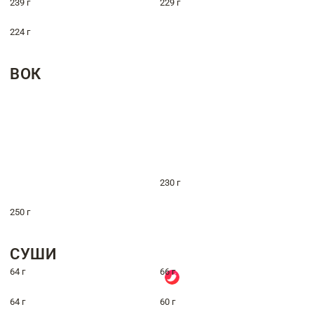
239 г
229 г
224 г
ВОК
230 г
250 г
СУШИ
64 г
66 г
64 г
60 г