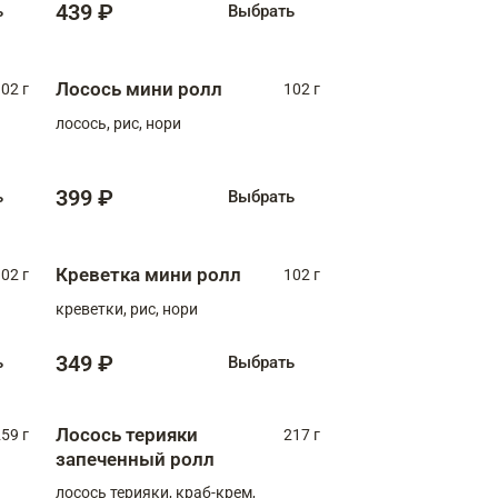
439 ₽
ь
Выбрать
Лосось мини ролл
02 г
102 г
лосось, рис, нори
399 ₽
ь
Выбрать
Креветка мини ролл
02 г
102 г
креветки, рис, нори
349 ₽
ь
Выбрать
Лосось терияки
59 г
217 г
запеченный ролл
лосось терияки, краб-крем,