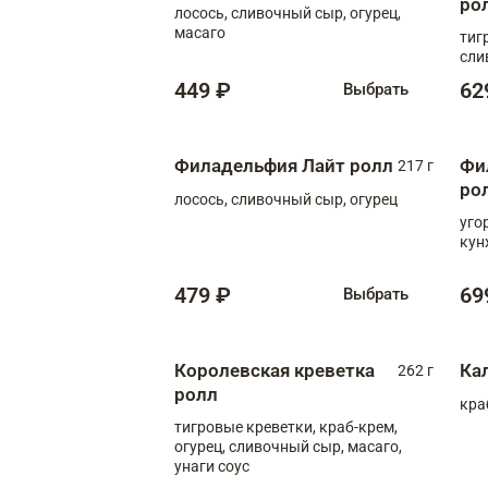
ро
лосось, сливочный сыр, огурец,
масаго
тиг
сли
449 ₽
62
Выбрать
Филадельфия Лайт ролл
Фи
217 г
ро
лосось, сливочный сыр, огурец
уго
кун
479 ₽
69
Выбрать
Королевская креветка
Ка
262 г
ролл
кра
тигровые креветки, краб-крем,
огурец, сливочный сыр, масаго,
унаги соус