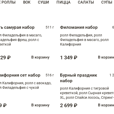
Е РОЛЛЫ
ВОК
СУШИ
ПИЦЦА
САЛАТЫ
СУПЫ
ть самурая набор
Филомания набор
511 г
6
л Филадельфия в масаго,
ролл Филадельфия, ролл
адельфия фреш, ролл с
Филадельфия в масаго, ролл
веткой
Калифорния
129 ₽
1 349 ₽
В корзину
В корзи
лифорния сет набор
Бурный праздник
516 г
1 
набор
л Калифорния, ролл с авокадо,
л Филадельфия с чукой
ролл Калифорния с тигровой
креветкой, ролл Сырная кревет
XL, ролл Спайси лосось, Спринг-
ролл с угрем и лососем, запеч. 
9 ₽
2 699 ₽
В корзину
В корзи
Медовая креветка