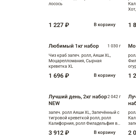
лосось
Кал
Хот
тер
1 227 ₽
1 
В корзину
Любимый 1кг набор
Мо
1 030 г
Чиз краб запеч. ролл, Аяши XL,
рол
Моцарелломания, Сырная
Фил
креветка XL
огу
1 696 ₽
1 
В корзину
Лучший день, 2кг набор
Лу
2 042 г
NEW
на
запеч. ролл Аяши XL, Запечённый с
рол
тигровой креветкой ролл, ролл
Кал
Калифорния, ролл Филадельфия в
зап
масаго, запеч. ролл Румяный XL,
зап
3 912 ₽
2 
В корзину
запеч. ролл Моцарелломания, ролл