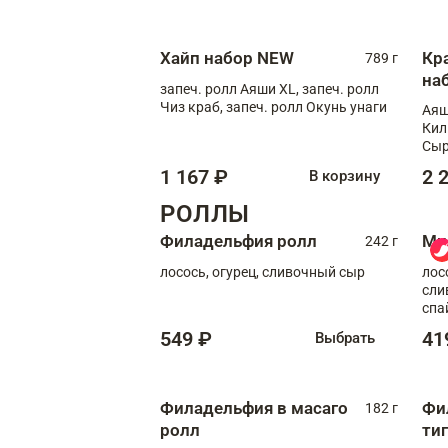
Сырная креветка XL, запеч. ролл
Сырный XL
Хайп набор NEW
Кр
789 г
на
запеч. ролл Аяши XL, запеч. ролл
Чиз краб, запеч. ролл Окунь унаги
Аяш
Кил
Сыр
1 167 ₽
2 
В корзину
РОЛЛЫ
Филадельфия ролл
Ми
242 г
лосось, огурец, сливочный сыр
лос
сли
спа
549 ₽
41
Выбрать
Филадельфия в масаго
Фи
182 г
ролл
ти