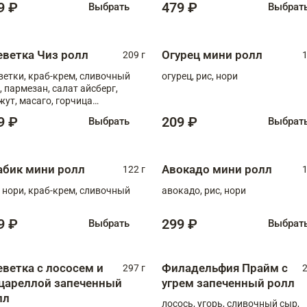
9 ₽
479 ₽
Выбрать
Выбрат
еветка Чиз ролл
Огурец мини ролл
209 г
1
ветки, краб-крем, сливочный
огурец, рис, нори
, пармезан, салат айсберг,
жут, масаго, горчица
онская, медовый соус
9 ₽
209 ₽
Выбрать
Выбрат
абик мини ролл
Авокадо мини ролл
122 г
1
, нори, краб-крем, сливочный
авокадо, рис, нори
9 ₽
299 ₽
Выбрать
Выбрат
еветка с лососем и
Филадельфия Прайм с
297 г
2
цареллой запеченный
угрем запеченный ролл
лл
лосось, угорь, сливочный сыр,