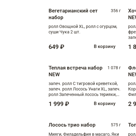
Вегетарианский сет
Хо
356 г
набор
NE
ролл Овощной XL, ролл с огурцом,
рол
суши Чука 2 шт.
фре
зап
649 ₽
1 
В корзину
Теплая встреча набор
Фл
1 078 г
NEW
NE
запеч. ролл С тигровой креветкой,
рол
запеч. ролл Лосось Унаги XL, запеч.
Кор
ролл Запеченный лосось терияки,
Фил
запеч. ролл Румяный XL
Лос
1 999 ₽
2 
В корзину
Тиг
зап
Лосось трио набор
То
575 г
Мияги, Филадельфия в масаго, Яки
рол