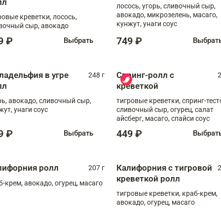
лл
лосось, угорь, сливочный сыр,
авокадо, микрозелень, масаго,
ровые креветки, лосось,
кунжут, унаги соус
вочный сыр, авокадо
9 ₽
749 ₽
Выбрать
Выбрат
ладельфия в угре
Спринг-ролл с
248 г
2
лл
креветкой
рь, авокадо, сливочный сыр,
тигровые креветки, спринг-тест
жут, унаги соус
сливочный сыр, огурец, салат
айсберг, масаго, спайси соус
9 ₽
449 ₽
Выбрать
Выбрат
лифорния ролл
Калифорния с тигровой
207 г
2
креветкой ролл
б-крем, авокадо, огурец, масаго
тигровые креветки, краб-крем,
авокадо, огурец, масаго