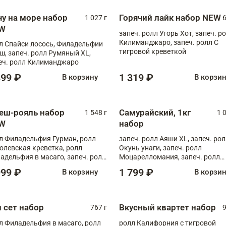
чу на море набор
Горячий лайк набор NEW
1 027 г
6
W
запеч. ролл Угорь Хот, запеч. р
Килиманджаро, запеч. ролл С
л Спайси лосось, Филадельфии
тигровой креветкой
ш, запеч. ролл Румяный XL,
еч. ролл Килиманджаро
899 ₽
1 319 ₽
В корзину
В корзи
еш-рояль набор
Самурайский, 1кг
1 548 г
1 
W
набор
л Филадельфия Гурман, ролл
запеч. ролл Аяши XL, запеч. ро
олевская креветка, ролл
Окунь унаги, запеч. ролл
адельфия в масаго, запеч. ролл
Моцарелломания, запеч. ролл
ось Унаги XL, запеч. ролл
Килиманджаро
999 ₽
1 799 ₽
В корзину
В корзи
ровая креветка с моцареллой,
еч. ролл Эби краб с лососем
п сет набор
Вкусный квартет набор
767 г
9
л Филадельфия в масаго, ролл
ролл Калифорния с тигровой