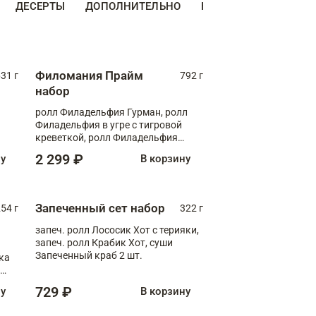
ДЕСЕРТЫ
ДОПОЛНИТЕЛЬНО
НАПИТКИ
Филомания Прайм
31 г
792 г
набор
ролл Филадельфия Гурман, ролл
Филадельфия в угре с тигровой
креветкой, ролл Филадельфия
Прайм с двойным лососем
2 299 ₽
ну
В корзину
Запеченный сет набор
254 г
322 г
запеч. ролл Лососик Хот с терияки,
запеч. ролл Крабик Хот, суши
Запеченный краб 2 шт.
ка
ролл
729 ₽
ну
В корзину