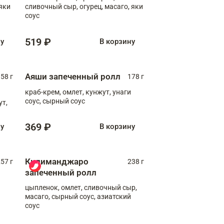
яки
сливочный сыр, огурец, масаго, яки
соус
519 ₽
ну
В корзину
Аяши запеченный ролл
58 г
178 г
краб-крем, омлет, кунжут, унаги
соус, сырный соус
ут,
369 ₽
ну
В корзину
Килиманджаро
57 г
238 г
запеченный ролл
цыпленок, омлет, сливочный сыр,
масаго, сырный соус, азиатский
соус