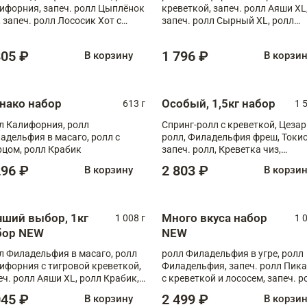
ифорния, запеч. ролл Цыплёнок
креветкой, запеч. ролл Аяши XL
, запеч. ролл Лососик Хот с
запеч. ролл Сырный XL, ролл
ияки , запеч. ролл Крабик Хот
Калифорния
805 ₽
1 796 ₽
В корзину
В корзи
нако набор
Особый, 1,5кг набор
613 г
1 
л Калифорния, ролл
Спринг-ролл с креветкой, Цезар
адельфия в масаго, ролл с
ролл, Филадельфия фреш, Токи
рцом, ролл Крабик
запеч. ролл, Креветка чиз,
Запечённый лосось терияки,
296 ₽
2 803 ₽
В корзину
В корзи
Флорида
чший выбор, 1кг
Много вкуса набор
1 008 г
1 
бор NEW
NEW
л Филадельфия в масаго, ролл
ролл Филадельфия в угре, ролл
ифорния с тигровой креветкой,
Филадельфия, запеч. ролл Пик
еч. ролл Аяши XL, ролл Крабик,
с креветкой и лососем, запеч. р
еч. ролл Лосось терияки
С тигровой креветкой
045 ₽
2 499 ₽
В корзину
В корзи