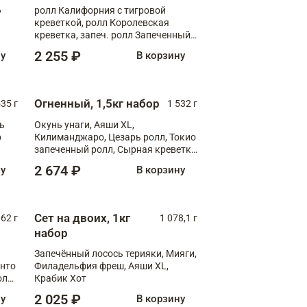
,
ролл Калифорния с тигровой
креветкой, ролл Королевская
креветка, запеч. ролл Запеченный
лосось терияки, запеч. ролл Аяши
2 255 ₽
ну
В корзину
XL, запеч. ролл Крабик Хот
Огненный, 1,5кг набор
535 г
1 532 г
ь
Окунь унаги, Аяши XL,
о
Килиманджаро, Цезарь ролл, Токио
запеченный ролл, Сырная креветка
XL
2 674 ₽
ну
В корзину
Сет на двоих, 1кг
062 г
1 078,1 г
набор
Запечённый лосось терияки, Мияги,
анто
Филадельфия фреш, Аяши XL,
олл
Крабик Хот
2 025 ₽
ну
В корзину