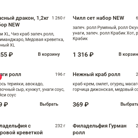
асный дракон, 1,2кг
Чилл сет набор NEW
1 260 г
6
бор NEW
запеч. ролл Румяный, ролл Оку
унаги, запеч. ролл Крабик Хот, 
и XL, Чиз краб запеч.ролл,
Крабик
иманджаро, Медовая креветка,
ный XL
255 ₽
1 316 ₽
В корзину
В корзи
яги ролл
Нежный краб ролл
196 г
2
ось терияки, авокадо,
краб-крем, омлет, огурец, масаг
вочный сыр, кунжут, унаги соус,
горчица дижонская, медовый с
йси соус
9 ₽
369 ₽
Выбрать
Выбрат
ладельфия с
Филадельфия Гурман
232 г
2
гровой креветкой
ролл