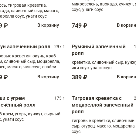
микрозелень, авокадо, кунжут, 
ось, тигровая креветка,
соус, унаги соус
кадо, сливочный сыр, масаго,
арелла соус, унаги соус
9 ₽
749 ₽
В корзину
В корзи
гун запеченный ролл
Румяный запеченный
297 г
1
ролл
ровые креветки, окунь, краб-
м, сливочный сыр, моцарелла,
креветки, сливочный сыр, кунж
рец, масаго, яки соус, спайси
яки соус, унаги соус
, унаги соус
9 ₽
389 ₽
В корзину
В корзи
ши с угрем
Тигровая креветка с
173 г
2
печённый ролл
моцареллой запеченный
ролл
б-крем, угорь, кунжут, сырный
, унаги соус
тигровые креветки, сливочный
сыр, огурец, масаго, моцарелла
соус