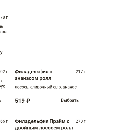
78 г
нь
ролл
ну
Филадельфия с
02 г
217 г
ананасом ролл
о,
оус
лосось, сливочный сыр, ананас
519 ₽
ь
Выбрать
Филадельфия Прайм с
66 г
278 г
двойным лососем ролл