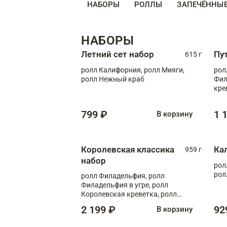
НАБОРЫ
РОЛЛЫ
ЗАПЕЧЁННЫ
НАБОРЫ
Летний сет набор
Пу
615 г
ролл Калифорния, ролл Мияги,
рол
ролл Нежный краб
Фил
кре
799 ₽
1 
В корзину
Королевская классика
Ка
959 г
набор
рол
рол
ролл Филадельфия, ролл
Филадельфия в угре, ролл
Королевская креветка, ролл
Калифорния
2 199 ₽
92
В корзину