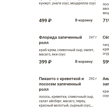
кунжут, унаги соус, моцарелла соус
лос
аво
моц
499 ₽
71
В корзину
Флорида запеченный
Сё
247 г
ролл
тиг
кре
краб-крем, сливочный сыр, омлет,
огу
масаго, яки соус
соус
399 ₽
59
В корзину
Пиканто с креветкой и
Ая
292 г
лососем запеченный
за
ролл
кра
соус
лосось, креветки, сливочный сыр,
салат айсберг, масаго, перец
красный молотый, сырный соус,