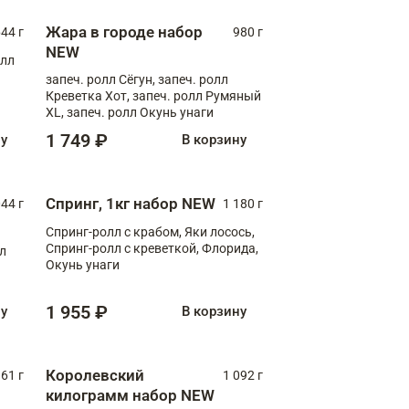
Жара в городе набор
44 г
980 г
NEW
олл
запеч. ролл Сёгун, запеч. ролл
Креветка Хот, запеч. ролл Румяный
XL, запеч. ролл Окунь унаги
1 749 ₽
ну
В корзину
Спринг, 1кг набор NEW
044 г
1 180 г
Спринг-ролл с крабом, Яки лосось,
Спринг-ролл с креветкой, Флорида,
лл
Окунь унаги
1 955 ₽
ну
В корзину
Королевский
61 г
1 092 г
килограмм набор NEW