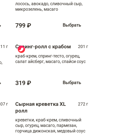
лосось, авокадо, сливочный сыр,
микрозелень, масаго
799 ₽
ь
Выбрать
Спринг-ролл с крабом
11 г
201 г
краб-крем, спринг-тесто, огурец,
салат айсберг, масаго, спайси соус
о,
319 ₽
ь
Выбрать
Сырная креветка XL
07 г
272 г
ролл
креветки, краб-крем, сливочный
сыр, огурец, масаго, пармезан,
горчица дижонская, медовый соус