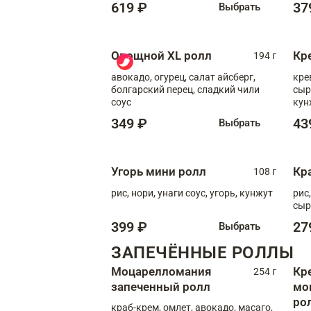
619 ₽
37
Выбрать
Овощной XL ролл
Кр
194 г
авокадо, огурец, салат айсберг,
кре
болгарский перец, сладкий чили
сыр
соус
кун
диж
349 ₽
43
Выбрать
Угорь мини ролл
Кр
108 г
рис, нори, унаги соус, угорь, кунжут
рис
сыр
399 ₽
27
Выбрать
ЗАПЕЧЁННЫЕ РОЛЛЫ
Моцарелломания
Кр
254 г
запеченный ролл
мо
ро
краб-крем, омлет, авокадо, масаго,