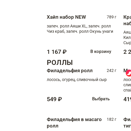
Сырная креветка XL, запеч. ролл
Сырный XL
Хайп набор NEW
Кр
789 г
на
запеч. ролл Аяши XL, запеч. ролл
Чиз краб, запеч. ролл Окунь унаги
Аяш
Кил
Сыр
1 167 ₽
2 
В корзину
РОЛЛЫ
Филадельфия ролл
Ми
242 г
лосось, огурец, сливочный сыр
лос
сли
спа
549 ₽
41
Выбрать
Филадельфия в масаго
Фи
182 г
ролл
ти