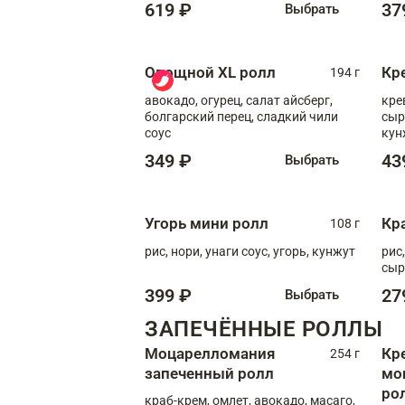
619 ₽
37
Выбрать
Овощной XL ролл
Кр
194 г
авокадо, огурец, салат айсберг,
кре
болгарский перец, сладкий чили
сыр
соус
кун
диж
349 ₽
43
Выбрать
Угорь мини ролл
Кр
108 г
рис, нори, унаги соус, угорь, кунжут
рис
сыр
399 ₽
27
Выбрать
ЗАПЕЧЁННЫЕ РОЛЛЫ
Моцарелломания
Кр
254 г
запеченный ролл
мо
ро
краб-крем, омлет, авокадо, масаго,