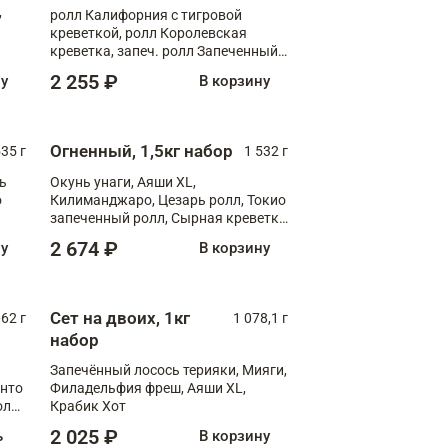
,
ролл Калифорния с тигровой
креветкой, ролл Королевская
креветка, запеч. ролл Запеченный
лосось терияки, запеч. ролл Аяши
2 255 ₽
ну
В корзину
XL, запеч. ролл Крабик Хот
Огненный, 1,5кг набор
535 г
1 532 г
ь
Окунь унаги, Аяши XL,
о
Килиманджаро, Цезарь ролл, Токио
запеченный ролл, Сырная креветка
XL
2 674 ₽
ну
В корзину
Сет на двоих, 1кг
062 г
1 078,1 г
набор
Запечённый лосось терияки, Мияги,
анто
Филадельфия фреш, Аяши XL,
олл
Крабик Хот
2 025 ₽
ь
В корзину