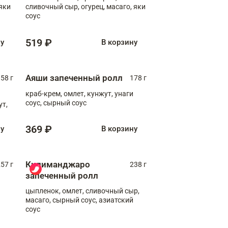
яки
сливочный сыр, огурец, масаго, яки
соус
519 ₽
ну
В корзину
Аяши запеченный ролл
58 г
178 г
краб-крем, омлет, кунжут, унаги
соус, сырный соус
ут,
369 ₽
ну
В корзину
Килиманджаро
57 г
238 г
запеченный ролл
цыпленок, омлет, сливочный сыр,
масаго, сырный соус, азиатский
соус