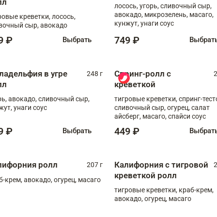
лл
лосось, угорь, сливочный сыр,
авокадо, микрозелень, масаго,
ровые креветки, лосось,
кунжут, унаги соус
вочный сыр, авокадо
9 ₽
749 ₽
Выбрать
Выбрат
ладельфия в угре
Спринг-ролл с
248 г
2
лл
креветкой
рь, авокадо, сливочный сыр,
тигровые креветки, спринг-тест
жут, унаги соус
сливочный сыр, огурец, салат
айсберг, масаго, спайси соус
9 ₽
449 ₽
Выбрать
Выбрат
лифорния ролл
Калифорния с тигровой
207 г
2
креветкой ролл
б-крем, авокадо, огурец, масаго
тигровые креветки, краб-крем,
авокадо, огурец, масаго