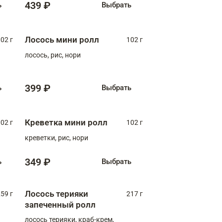
439 ₽
ь
Выбрать
Лосось мини ролл
02 г
102 г
лосось, рис, нори
399 ₽
ь
Выбрать
Креветка мини ролл
02 г
102 г
креветки, рис, нори
349 ₽
ь
Выбрать
Лосось терияки
59 г
217 г
запеченный ролл
лосось терияки, краб-крем,