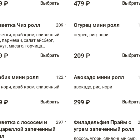
9 ₽
479 ₽
Выбрать
Выбрат
еветка Чиз ролл
Огурец мини ролл
209 г
1
ветки, краб-крем, сливочный
огурец, рис, нори
, пармезан, салат айсберг,
жут, масаго, горчица
онская, медовый соус
9 ₽
209 ₽
Выбрать
Выбрат
абик мини ролл
Авокадо мини ролл
122 г
1
, нори, краб-крем, сливочный
авокадо, рис, нори
9 ₽
299 ₽
Выбрать
Выбрат
еветка с лососем и
Филадельфия Прайм с
297 г
2
цареллой запеченный
угрем запеченный ролл
лл
лосось, угорь, сливочный сыр,