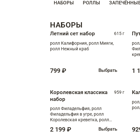
НАБОРЫ
РОЛЛЫ
ЗАПЕЧЁННЫ
НАБОРЫ
Летний сет набор
Пу
615 г
ролл Калифорния, ролл Мияги,
рол
ролл Нежный краб
Фил
кре
799 ₽
1 
Выбрать
Королевская классика
Ка
959 г
набор
рол
рол
ролл Филадельфия, ролл
Филадельфия в угре, ролл
Королевская креветка, ролл
Калифорния
2 199 ₽
92
Выбрать