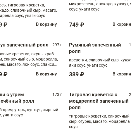
микрозелень, авокадо, кунжут, 
ось, тигровая креветка,
соус, унаги соус
кадо, сливочный сыр, масаго,
арелла соус, унаги соус
9 ₽
749 ₽
В корзину
В корзи
гун запеченный ролл
Румяный запеченный
297 г
1
ролл
ровые креветки, окунь, краб-
м, сливочный сыр, моцарелла,
креветки, сливочный сыр, кунж
рец, масаго, яки соус, спайси
яки соус, унаги соус
, унаги соус
9 ₽
389 ₽
В корзину
В корзи
ши с угрем
Тигровая креветка с
173 г
2
печённый ролл
моцареллой запеченный
ролл
б-крем, угорь, кунжут, сырный
, унаги соус
тигровые креветки, сливочный
сыр, огурец, масаго, моцарелла
соус