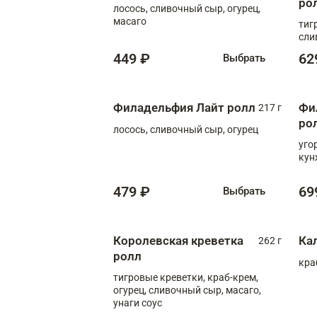
ро
лосось, сливочный сыр, огурец,
масаго
тиг
сли
449 ₽
62
Выбрать
Филадельфия Лайт ролл
Фи
217 г
ро
лосось, сливочный сыр, огурец
уго
кун
479 ₽
69
Выбрать
Королевская креветка
Ка
262 г
ролл
кра
тигровые креветки, краб-крем,
огурец, сливочный сыр, масаго,
унаги соус