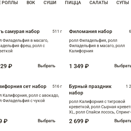
Е РОЛЛЫ
ВОК
СУШИ
ПИЦЦА
САЛАТЫ
СУПЫ
ть самурая набор
Филомания набор
511 г
6
л Филадельфия в масаго,
ролл Филадельфия, ролл
адельфия фреш, ролл с
Филадельфия в масаго, ролл
веткой
Калифорния
129 ₽
1 349 ₽
Выбрать
Выбрат
лифорния сет набор
Бурный праздник
516 г
1 
набор
л Калифорния, ролл с авокадо,
л Филадельфия с чукой
ролл Калифорния с тигровой
креветкой, ролл Сырная кревет
XL, ролл Спайси лосось, Спринг-
ролл с угрем и лососем, запеч. 
9 ₽
2 699 ₽
Выбрать
Выбрат
Медовая креветка