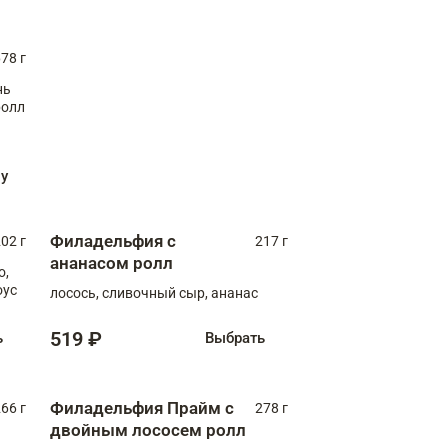
78 г
нь
ролл
ну
Филадельфия с
02 г
217 г
ананасом ролл
о,
оус
лосось, сливочный сыр, ананас
519 ₽
ь
Выбрать
Филадельфия Прайм с
66 г
278 г
двойным лососем ролл