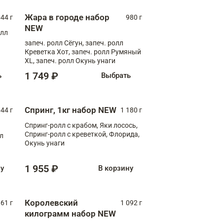
Жара в городе набор
44 г
980 г
NEW
олл
запеч. ролл Сёгун, запеч. ролл
Креветка Хот, запеч. ролл Румяный
XL, запеч. ролл Окунь унаги
1 749 ₽
ь
Выбрать
Спринг, 1кг набор NEW
044 г
1 180 г
Спринг-ролл с крабом, Яки лосось,
Спринг-ролл с креветкой, Флорида,
лл
Окунь унаги
1 955 ₽
ну
В корзину
Королевский
61 г
1 092 г
килограмм набор NEW