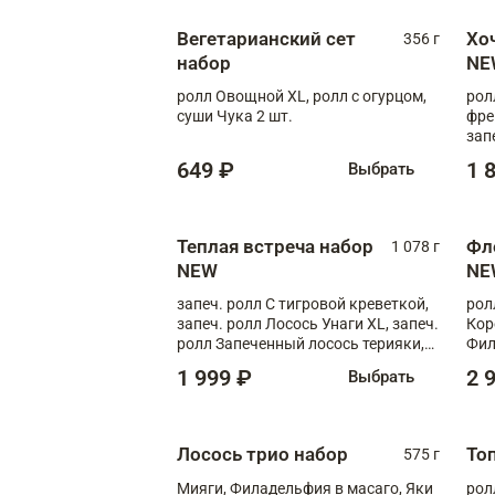
Вегетарианский сет
Хо
356 г
набор
NE
ролл Овощной XL, ролл с огурцом,
рол
суши Чука 2 шт.
фре
зап
649 ₽
1 
Выбрать
Теплая встреча набор
Фл
1 078 г
NEW
NE
запеч. ролл С тигровой креветкой,
рол
запеч. ролл Лосось Унаги XL, запеч.
Кор
ролл Запеченный лосось терияки,
Фил
запеч. ролл Румяный XL
Лос
1 999 ₽
2 
Выбрать
Тиг
зап
Лосось трио набор
То
575 г
Мияги, Филадельфия в масаго, Яки
рол