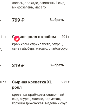
лосось, авокадо, сливочный сыр,
микрозелень, масаго
799 ₽
ь
Выбрать
Спринг-ролл с крабом
11 г
201 г
краб-крем, спринг-тесто, огурец,
салат айсберг, масаго, спайси соус
о,
319 ₽
ь
Выбрать
Сырная креветка XL
07 г
272 г
ролл
креветки, краб-крем, сливочный
сыр, огурец, масаго, пармезан,
горчица дижонская, медовый соус