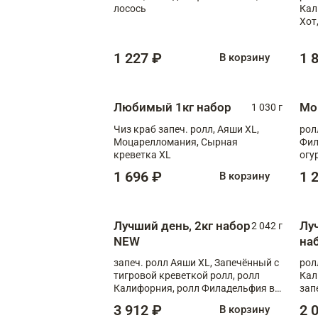
лосось
Кал
Хот
тер
1 227 ₽
1 
В корзину
Любимый 1кг набор
Мо
1 030 г
Чиз краб запеч. ролл, Аяши XL,
рол
Моцарелломания, Сырная
Фил
креветка XL
огу
1 696 ₽
1 
В корзину
Лучший день, 2кг набор
Лу
2 042 г
NEW
на
запеч. ролл Аяши XL, Запечённый с
рол
тигровой креветкой ролл, ролл
Кал
Калифорния, ролл Филадельфия в
зап
масаго, запеч. ролл Румяный XL,
зап
3 912 ₽
2 
В корзину
запеч. ролл Моцарелломания, ролл