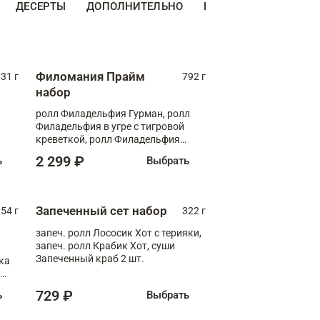
ДЕСЕРТЫ
ДОПОЛНИТЕЛЬНО
НАПИТКИ
Филомания Прайм
31 г
792 г
набор
ролл Филадельфия Гурман, ролл
Филадельфия в угре с тигровой
креветкой, ролл Филадельфия
Прайм с двойным лососем
2 299 ₽
ь
Выбрать
Запеченный сет набор
254 г
322 г
запеч. ролл Лососик Хот с терияки,
запеч. ролл Крабик Хот, суши
Запеченный краб 2 шт.
ка
ролл
729 ₽
ь
Выбрать