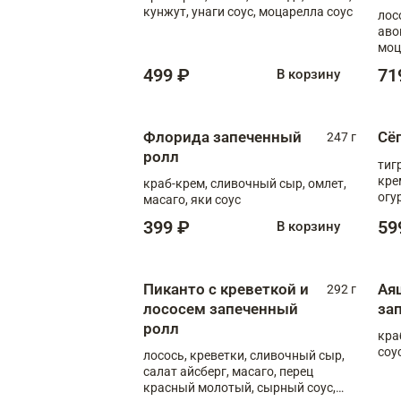
кунжут, унаги соус, моцарелла соус
лос
аво
моц
499 ₽
71
В корзину
Флорида запеченный
Сё
247 г
ролл
тиг
кре
краб-крем, сливочный сыр, омлет,
огу
масаго, яки соус
соус
399 ₽
59
В корзину
Пиканто с креветкой и
Ая
292 г
лососем запеченный
за
ролл
кра
соус
лосось, креветки, сливочный сыр,
салат айсберг, масаго, перец
красный молотый, сырный соус,