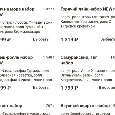
чу на море набор
Горячий лайк набор NEW
1 027 г
6
W
запеч. ролл Угорь Хот, запеч. р
Килиманджаро, запеч. ролл С
л Спайси лосось, Филадельфии
тигровой креветкой
ш, запеч. ролл Румяный XL,
еч. ролл Килиманджаро
899 ₽
1 319 ₽
Выбрать
Выбрат
еш-рояль набор
Самурайский, 1кг
1 548 г
1 
W
набор
л Филадельфия Гурман, ролл
запеч. ролл Аяши XL, запеч. ро
олевская креветка, ролл
Окунь унаги, запеч. ролл
адельфия в масаго, запеч. ролл
Моцарелломания, запеч. ролл
ось Унаги XL, запеч. ролл
Килиманджаро
999 ₽
1 799 ₽
Выбрать
В корзи
ровая креветка с моцареллой,
еч. ролл Эби краб с лососем
п сет набор
Вкусный квартет набор
767 г
9
л Филадельфия в масаго, ролл
ролл Калифорния с тигровой