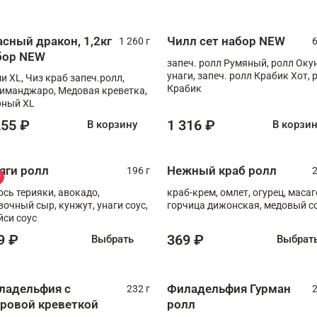
асный дракон, 1,2кг
Чилл сет набор NEW
1 260 г
6
бор NEW
запеч. ролл Румяный, ролл Оку
унаги, запеч. ролл Крабик Хот, 
и XL, Чиз краб запеч.ролл,
Крабик
иманджаро, Медовая креветка,
ный XL
255 ₽
1 316 ₽
В корзину
В корзи
яги ролл
Нежный краб ролл
196 г
2
ось терияки, авокадо,
краб-крем, омлет, огурец, масаг
вочный сыр, кунжут, унаги соус,
горчица дижонская, медовый с
йси соус
9 ₽
369 ₽
Выбрать
Выбрат
ладельфия с
Филадельфия Гурман
232 г
2
гровой креветкой
ролл