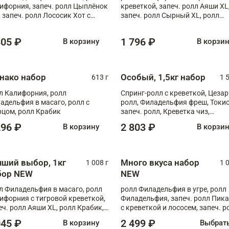
ифорния, запеч. ролл Цыплёнок
креветкой, запеч. ролл Аяши XL
, запеч. ролл Лососик Хот с
запеч. ролл Сырный XL, ролл
ияки , запеч. ролл Крабик Хот
Калифорния
805 ₽
1 796 ₽
В корзину
В корзи
нако набор
Особый, 1,5кг набор
613 г
1 
л Калифорния, ролл
Спринг-ролл с креветкой, Цезар
адельфия в масаго, ролл с
ролл, Филадельфия фреш, Токи
рцом, ролл Крабик
запеч. ролл, Креветка чиз,
Запечённый лосось терияки,
296 ₽
2 803 ₽
В корзину
В корзи
Флорида
чший выбор, 1кг
Много вкуса набор
1 008 г
1 
бор NEW
NEW
л Филадельфия в масаго, ролл
ролл Филадельфия в угре, ролл
ифорния с тигровой креветкой,
Филадельфия, запеч. ролл Пик
еч. ролл Аяши XL, ролл Крабик,
с креветкой и лососем, запеч. р
еч. ролл Лосось терияки
С тигровой креветкой
045 ₽
2 499 ₽
В корзину
Выбрат