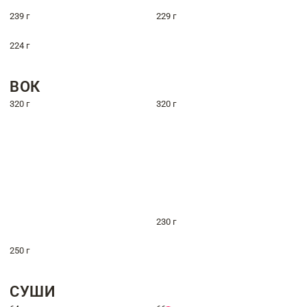
239 г
229 г
224 г
ВОК
320 г
320 г
230 г
250 г
СУШИ