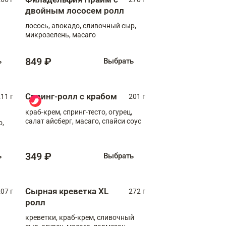
двойным лососем ролл
лосось, авокадо, сливочный сыр,
микрозелень, масаго
849 ₽
ь
Выбрать
Спринг-ролл с крабом
11 г
201 г
краб-крем, спринг-тесто, огурец,
салат айсберг, масаго, спайси соус
о,
349 ₽
ь
Выбрать
Сырная креветка XL
07 г
272 г
ролл
креветки, краб-крем, сливочный