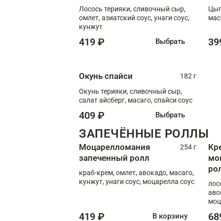
Лосось терияки, сливочный сыр,
Цып
омлет, азиатский соус, унаги соус,
мас
кунжут
419 ₽
39
Выбрать
Окунь спайси
182 г
Окунь терияки, сливочный сыр,
салат айсберг, масаго, спайси соус
409 ₽
Выбрать
ЗАПЕЧЁННЫЕ РОЛЛЫ
Моцарелломания
Кр
254 г
запеченный ролл
мо
ро
краб-крем, омлет, авокадо, масаго,
кунжут, унаги соус, моцарелла соус
лос
аво
моц
419 ₽
68
В корзину