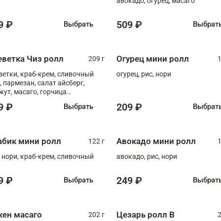
авокадо, огурец, масаго
9 ₽
509 ₽
Выбрать
Выбрат
еветка Чиз ролл
Огурец мини ролл
209 г
1
ветки, краб-крем, сливочный
огурец, рис, нори
, пармезан, салат айсберг,
жут, масаго, горчица
онская, медовый соус
9 ₽
209 ₽
Выбрать
Выбрат
абик мини ролл
Авокадо мини ролл
122 г
1
, нори, краб-крем, сливочный
авокадо, рис, нори
9 ₽
249 ₽
Выбрать
Выбрат
кен масаго
Цезарь ролл В
202 г
2