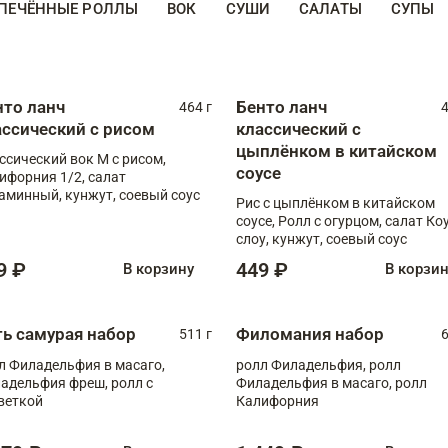
ПЕЧЁННЫЕ РОЛЛЫ
ВОК
СУШИ
САЛАТЫ
СУПЫ
нто ланч
Бенто ланч
464 г
4
ассический с рисом
классический с
цыплёнком в китайском
ссический вок М с рисом,
соусе
ифорния 1/2, салат
аминный, кунжут, соевый соус
Рис с цыплёнком в китайском
соусе, Ролл с огурцом, салат Ко
слоу, кунжут, соевый соус
9 ₽
449 ₽
В корзину
В корзи
ть самурая набор
Филомания набор
511 г
6
л Филадельфия в масаго,
ролл Филадельфия, ролл
адельфия фреш, ролл с
Филадельфия в масаго, ролл
веткой
Калифорния