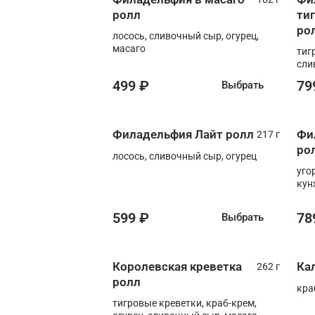
ролл
ти
ро
лосось, сливочный сыр, огурец,
масаго
тиг
сли
499 ₽
79
Выбрать
Филадельфия Лайт ролл
Фи
217 г
ро
лосось, сливочный сыр, огурец
уго
кун
599 ₽
78
Выбрать
Королевская креветка
Ка
262 г
ролл
кра
тигровые креветки, краб-крем,