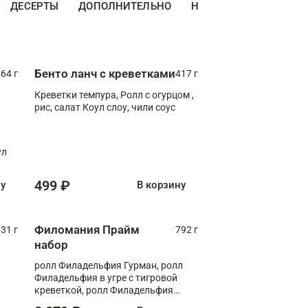
ДЕСЕРТЫ
ДОПОЛНИТЕЛЬНО
НАПИТКИ
Бенто ланч с креветками
64 г
417 г
Креветки темпура, Ролл с огурцом ,
рис, салат Коул слоу, чили соус
ул
499 ₽
ну
В корзину
Филомания Прайм
31 г
792 г
набор
ролл Филадельфия Гурман, ролл
Филадельфия в угре с тигровой
креветкой, ролл Филадельфия
Прайм с двойным лососем