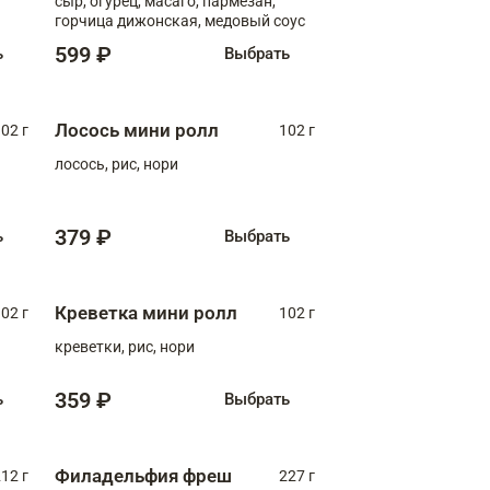
сыр, огурец, масаго, пармезан,
горчица дижонская, медовый соус
599 ₽
ь
Выбрать
Лосось мини ролл
02 г
102 г
лосось, рис, нори
379 ₽
ь
Выбрать
Креветка мини ролл
02 г
102 г
креветки, рис, нори
359 ₽
ь
Выбрать
Филадельфия фреш
12 г
227 г