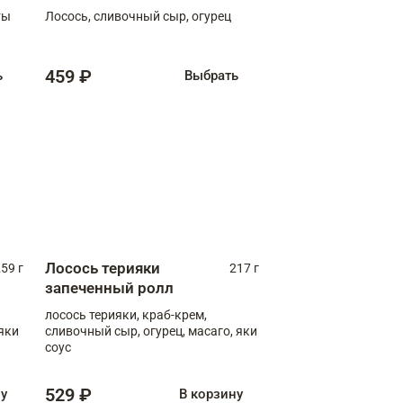
ты
Лосось, сливочный сыр, огурец
459 ₽
ь
Выбрать
Лосось терияки
59 г
217 г
запеченный ролл
лосось терияки, краб-крем,
яки
сливочный сыр, огурец, масаго, яки
соус
529 ₽
ну
В корзину