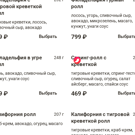
гровой креветкой
ролл
лл
лосось, угорь, сливочный сыр,
авокадо, микрозелень, масаго,
ровые креветки, лосось,
кунжут, унаги соус
вочный сыр, авокадо
9 ₽
799 ₽
Выбрать
Выбрат
ладельфия в угре
Спринг-ролл с
248 г
2
лл
креветкой
рь, авокадо, сливочный сыр,
тигровые креветки, спринг-тест
жут, унаги соус
сливочный сыр, огурец, салат
айсберг, масаго, спайси соус
9 ₽
469 ₽
Выбрать
Выбрат
лифорния ролл
Калифорния с тигровой
207 г
2
креветкой ролл
б-крем, авокадо, огурец, масаго
тигровые креветки, краб-крем,