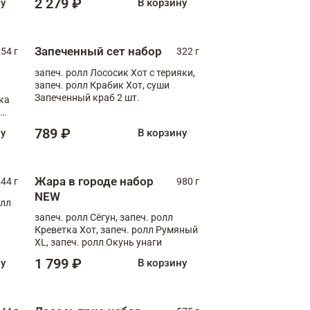
2 279 ₽
ну
В корзину
Запеченный сет набор
254 г
322 г
запеч. ролл Лососик Хот с терияки,
запеч. ролл Крабик Хот, суши
Запеченный краб 2 шт.
ка
ролл
789 ₽
ну
В корзину
Жара в городе набор
44 г
980 г
NEW
олл
запеч. ролл Сёгун, запеч. ролл
Креветка Хот, запеч. ролл Румяный
XL, запеч. ролл Окунь унаги
1 799 ₽
ну
В корзину