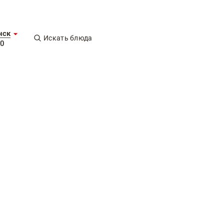
нск
Искать блюда
00