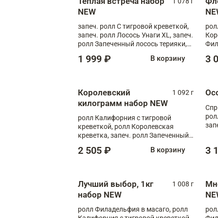
Теплая встреча набор
Фл
1 078 г
NEW
NE
запеч. ролл С тигровой креветкой,
рол
запеч. ролл Лосось Унаги XL, запеч.
Кор
ролл Запеченный лосось терияки,
Фил
запеч. ролл Румяный XL
Лос
1 999 ₽
3 
В корзину
Тиг
зап
Королевский
Ос
1 092 г
килограмм набор NEW
Спр
рол
ролл Калифорния с тигровой
зап
креветкой, ролл Королевская
Зап
креветка, запеч. ролл Запеченный
Фло
лосось терияки, запеч. ролл Аяши
2 505 ₽
3 
В корзину
XL, запеч. ролл Крабик Хот
Лучший выбор, 1кг
Мн
1 008 г
набор NEW
NE
ролл Филадельфия в масаго, ролл
рол
Калифорния с тигровой креветкой,
Фил