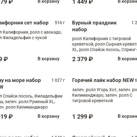
179 ₽
1 449 ₽
В корзину
В корзи
лифорния сет набор
Бурный праздник
516 г
1 
набор
л Калифорния, ролл с авокадо,
л Филадельфия с чукой
ролл Калифорния с тигровой
креветкой, ролл Сырная кревет
XL, ролл Спайси лосось, Спринг-
ролл с угрем и лососем, запеч. 
9 ₽
2 379 ₽
В корзину
В корзи
Медовая креветка
чу на море набор
Горячий лайк набор NEW
1 027 г
6
W
запеч. ролл Угорь Хот, запеч. р
Килиманджаро, запеч. ролл С
л Спайси лосось, Филадельфии
тигровой креветкой
ш, запеч. ролл Румяный XL,
еч. ролл Килиманджаро
919 ₽
1 299 ₽
В корзину
В корзи