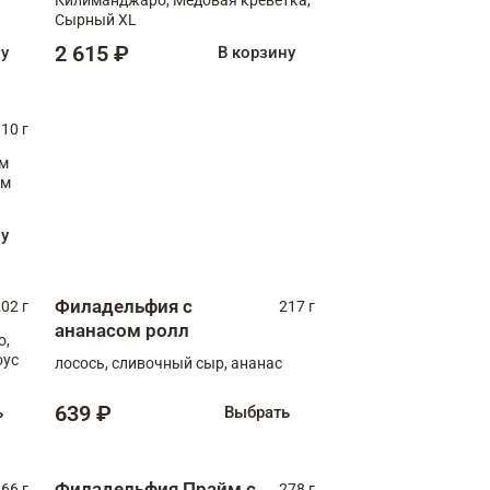
Сырный XL
2 615 ₽
ну
В корзину
10 г
см
ну
Филадельфия с
02 г
217 г
ананасом ролл
о,
оус
лосось, сливочный сыр, ананас
639 ₽
ь
Выбрать
Филадельфия Прайм с
66 г
278 г