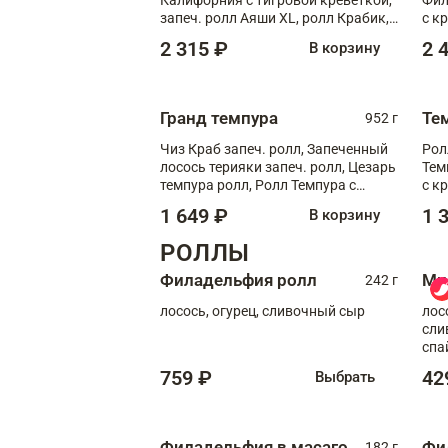
запеч. ролл Аяши XL, ролл Крабик,
с к
запеч. ролл Лосось терияки
С т
2 315 ₽
2 
В корзину
Гранд темпура
Те
952 г
Чиз Краб запеч. ролл, Запеченный
Рол
лосось терияки запеч. ролл, Цезарь
Тем
темпура ролл, Ролл Темпура с
с к
креветкой
1 649 ₽
1 
В корзину
РОЛЛЫ
Филадельфия ролл
Ми
242 г
лосось, огурец, сливочный сыр
лос
сли
спа
759 ₽
42
Выбрать
Филадельфия в масаго
Фи
182 г