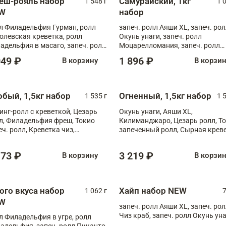
еш-рояль набор
Самурайский, 1кг
1 548 г
1 
W
набор
л Филадельфия Гурман, ролл
запеч. ролл Аяши XL, запеч. ро
олевская креветка, ролл
Окунь унаги, запеч. ролл
адельфия в масаго, запеч. ролл
Моцарелломания, запеч. ролл
ось Унаги XL, запеч. ролл
Килиманджаро
049 ₽
1 896 ₽
В корзину
В корзи
ровая креветка с моцареллой,
еч. ролл Эби краб с лососем
обый, 1,5кг набор
Огненный, 1,5кг набор
1 535 г
1 
инг-ролл с креветкой, Цезарь
Окунь унаги, Аяши XL,
л, Филадельфия фреш, Токио
Килиманджаро, Цезарь ролл, Т
еч. ролл, Креветка чиз,
запеченный ролл, Сырная крев
ечённый лосось терияки,
XL
рида
173 ₽
3 219 ₽
В корзину
В корзи
ого вкуса набор
Хайп набор NEW
1 062 г
7
W
запеч. ролл Аяши XL, запеч. ро
Чиз краб, запеч. ролл Окунь ун
л Филадельфия в угре, ролл
адельфия, запеч. ролл Пиканто