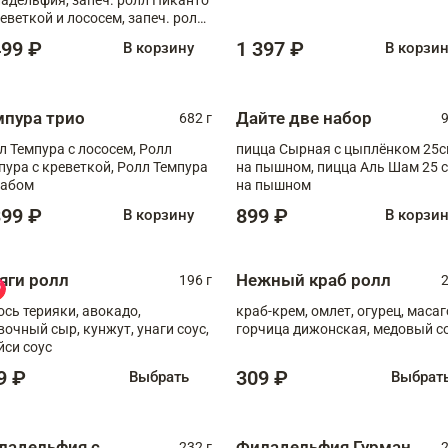
реветкой и лососем, запеч. ролл
игровой креветкой
499 ₽
1 397 ₽
В корзину
В корзи
мпура трио
Дайте две набор
682 г
9
л Темпура с лососем, Ролл
пицца Сырная с цыплёнком 25
пура с креветкой, Ролл Темпура
на пышном, пицца Аль Шам 25 см
рабом
на пышном
399 ₽
899 ₽
В корзину
В корзи
яги ролл
Нежный краб ролл
196 г
2
ось терияки, авокадо,
краб-крем, омлет, огурец, масаг
вочный сыр, кунжут, унаги соус,
горчица дижонская, медовый с
йси соус
9 ₽
309 ₽
Выбрать
Выбрат
ладельфия с
Филадельфия Гурман
232 г
2