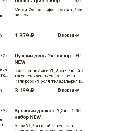
Лосось трио набор
044 г
575 г
Мияги, Филадельфия в масаго, Яки
лосось
лл
1 379 ₽
ну
В корзину
Лучший день, 2кг набор
532 г
2 042 г
NEW
окио
запеч. ролл Аяши XL, Запечённый с
етка
тигровой креветкой ролл, ролл
Калифорния, ролл Филадельфия в
масаго, запеч. ролл Румяный XL,
3 199 ₽
ну
В корзину
запеч. ролл Моцарелломания, ролл
Сырная креветка XL, запеч. ролл
Сырный XL
Красный дракон, 1,2кг
89 г
1 260 г
набор NEW
лл
аги
Аяши XL, Чиз краб запеч.ролл,
Килиманджаро, Медовая креветка,