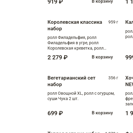
919 ₽
1 
В корзину
Королевская классика
Ка
959 г
набор
рол
рол
ролл Филадельфия, ролл
Филадельфия в угре, ролл
Королевская креветка, ролл
Калифорния
2 279 ₽
99
В корзину
Вегетарианский сет
Хо
356 г
набор
NE
ролл Овощной XL, ролл с огурцом,
рол
суши Чука 2 шт.
фре
зап
699 ₽
1 
В корзину