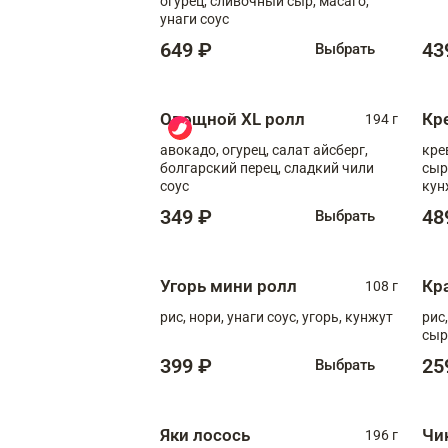
огурец, сливочный сыр, масаго,
унаги соус
649 ₽
43
Выбрать
Овощной XL ролл
Кр
194 г
авокадо, огурец, салат айсберг,
кре
болгарский перец, сладкий чили
сыр
соус
кун
диж
349 ₽
48
Выбрать
Угорь мини ролл
Кр
108 г
рис, нори, унаги соус, угорь, кунжут
рис
сыр
399 ₽
25
Выбрать
Яки лосось
Чи
196 г