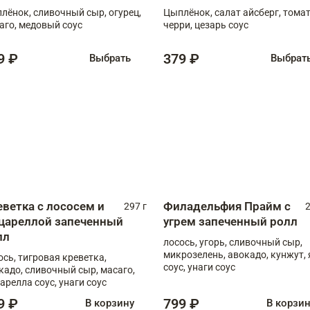
лёнок, сливочный сыр, огурец,
Цыплёнок, салат айсберг, тома
аго, медовый соус
черри, цезарь соус
9 ₽
379 ₽
Выбрать
Выбрат
еветка с лососем и
Филадельфия Прайм с
297 г
2
цареллой запеченный
угрем запеченный ролл
лл
лосось, угорь, сливочный сыр,
микрозелень, авокадо, кунжут, 
ось, тигровая креветка,
соус, унаги соус
кадо, сливочный сыр, масаго,
арелла соус, унаги соус
9 ₽
799 ₽
В корзину
В корзи