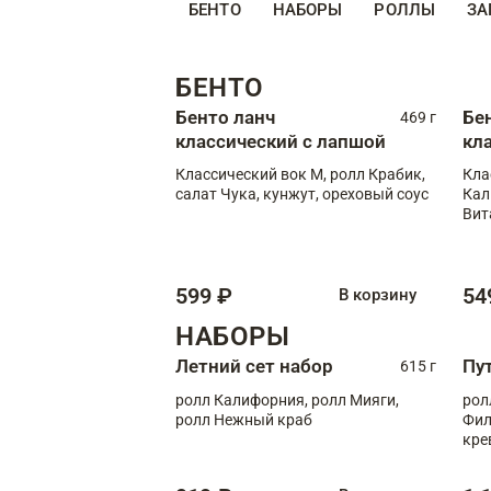
БЕНТО
НАБОРЫ
РОЛЛЫ
ЗА
БЕНТО
Бенто ланч
Бе
469 г
классический с лапшой
кл
Классический вок М, ролл Крабик,
Кла
салат Чука, кунжут, ореховый соус
Кал
Вит
599 ₽
54
В корзину
НАБОРЫ
Летний сет набор
Пу
615 г
ролл Калифорния, ролл Мияги,
рол
ролл Нежный краб
Фил
кре