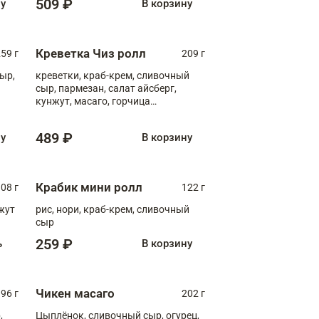
509 ₽
ну
В корзину
Креветка Чиз ролл
59 г
209 г
ыр,
креветки, краб-крем, сливочный
сыр, пармезан, салат айсберг,
кунжут, масаго, горчица
дижонская, медовый соус
489 ₽
ну
В корзину
Крабик мини ролл
08 г
122 г
нжут
рис, нори, краб-крем, сливочный
сыр
259 ₽
ь
В корзину
Чикен масаго
96 г
202 г
,
Цыплёнок, сливочный сыр, огурец,