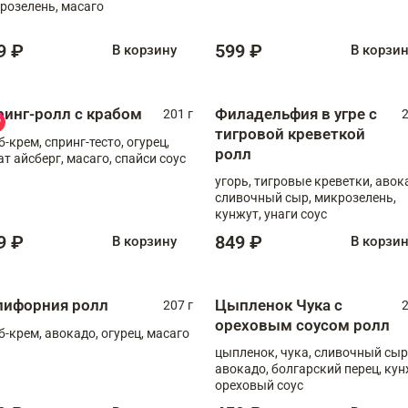
розелень, масаго
9 ₽
599 ₽
В корзину
В корзи
ринг-ролл с крабом
Филадельфия в угре с
201 г
2
тигровой креветкой
б-крем, спринг-тесто, огурец,
ролл
ат айсберг, масаго, спайси соус
угорь, тигровые креветки, авок
сливочный сыр, микрозелень,
кунжут, унаги соус
9 ₽
849 ₽
В корзину
В корзи
лифорния ролл
Цыпленок Чука с
207 г
2
ореховым соусом ролл
б-крем, авокадо, огурец, масаго
цыпленок, чука, сливочный сыр
авокадо, болгарский перец, кун
ореховый соус