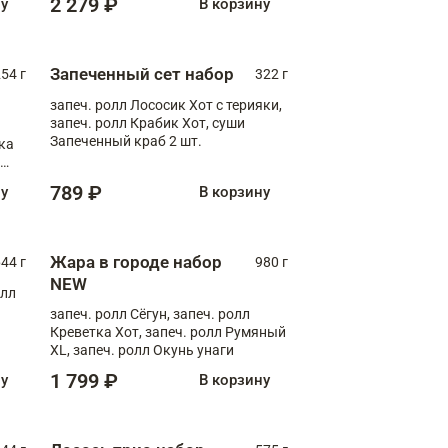
2 279 ₽
ну
В корзину
Запеченный сет набор
254 г
322 г
запеч. ролл Лососик Хот с терияки,
запеч. ролл Крабик Хот, суши
Запеченный краб 2 шт.
ка
ролл
789 ₽
ну
В корзину
Жара в городе набор
44 г
980 г
NEW
олл
запеч. ролл Сёгун, запеч. ролл
Креветка Хот, запеч. ролл Румяный
XL, запеч. ролл Окунь унаги
1 799 ₽
ну
В корзину