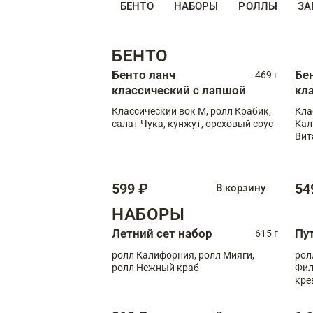
БЕНТО
НАБОРЫ
РОЛЛЫ
ЗА
БЕНТО
Бенто ланч
Бе
469 г
классический с лапшой
кл
Классический вок М, ролл Крабик,
Кла
салат Чука, кунжут, ореховый соус
Кал
Вит
599 ₽
54
В корзину
НАБОРЫ
Летний сет набор
Пу
615 г
ролл Калифорния, ролл Мияги,
рол
ролл Нежный краб
Фил
кре