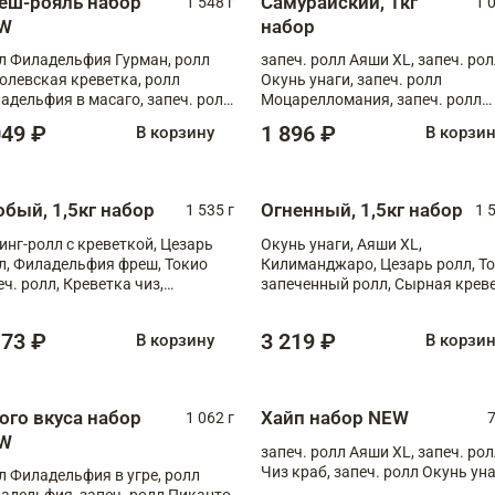
еш-рояль набор
Самурайский, 1кг
1 548 г
1 
W
набор
л Филадельфия Гурман, ролл
запеч. ролл Аяши XL, запеч. ро
олевская креветка, ролл
Окунь унаги, запеч. ролл
адельфия в масаго, запеч. ролл
Моцарелломания, запеч. ролл
ось Унаги XL, запеч. ролл
Килиманджаро
049 ₽
1 896 ₽
В корзину
В корзи
ровая креветка с моцареллой,
еч. ролл Эби краб с лососем
обый, 1,5кг набор
Огненный, 1,5кг набор
1 535 г
1 
инг-ролл с креветкой, Цезарь
Окунь унаги, Аяши XL,
л, Филадельфия фреш, Токио
Килиманджаро, Цезарь ролл, Т
еч. ролл, Креветка чиз,
запеченный ролл, Сырная крев
ечённый лосось терияки,
XL
рида
173 ₽
3 219 ₽
В корзину
В корзи
ого вкуса набор
Хайп набор NEW
1 062 г
7
W
запеч. ролл Аяши XL, запеч. ро
Чиз краб, запеч. ролл Окунь ун
л Филадельфия в угре, ролл
адельфия, запеч. ролл Пиканто