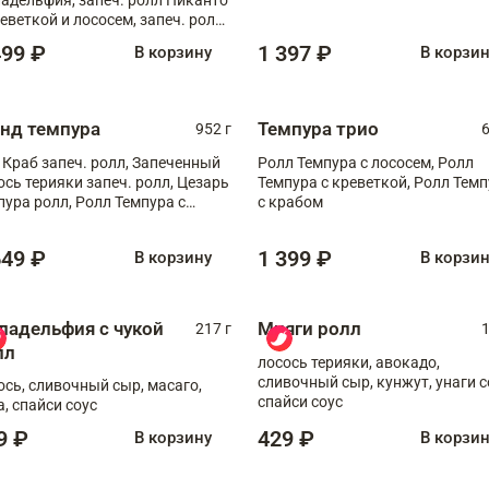
реветкой и лососем, запеч. ролл
игровой креветкой
499 ₽
1 397 ₽
В корзину
В корзи
анд темпура
Темпура трио
952 г
6
 Краб запеч. ролл, Запеченный
Ролл Темпура с лососем, Ролл
ось терияки запеч. ролл, Цезарь
Темпура с креветкой, Ролл Тем
пура ролл, Ролл Темпура с
с крабом
веткой
649 ₽
1 399 ₽
В корзину
В корзи
ладельфия с чукой
Мияги ролл
217 г
1
лл
лосось терияки, авокадо,
сливочный сыр, кунжут, унаги с
ось, сливочный сыр, масаго,
спайси соус
а, спайси соус
9 ₽
429 ₽
В корзину
В корзи