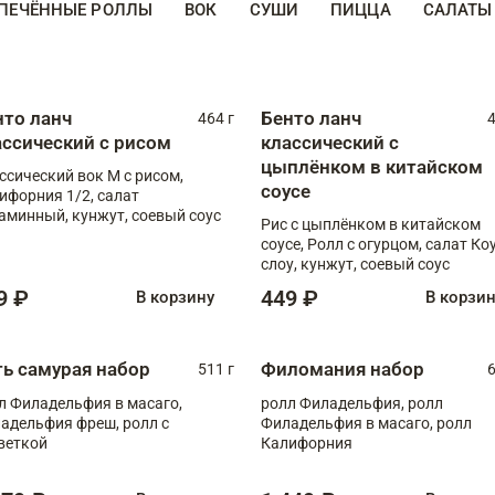
ПЕЧЁННЫЕ РОЛЛЫ
ВОК
СУШИ
ПИЦЦА
САЛАТЫ
нто ланч
Бенто ланч
464 г
4
ассический с рисом
классический с
цыплёнком в китайском
ссический вок М с рисом,
соусе
ифорния 1/2, салат
аминный, кунжут, соевый соус
Рис с цыплёнком в китайском
соусе, Ролл с огурцом, салат Ко
слоу, кунжут, соевый соус
9 ₽
449 ₽
В корзину
В корзи
ть самурая набор
Филомания набор
511 г
6
л Филадельфия в масаго,
ролл Филадельфия, ролл
адельфия фреш, ролл с
Филадельфия в масаго, ролл
веткой
Калифорния