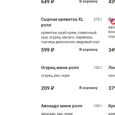
649 ₽
43
В корзину
Сырная креветка XL
Ов
272 г
ролл
аво
бол
креветки, краб-крем, сливочный
соу
сыр, огурец, масаго, пармезан,
горчица дижонская, медовый соус
599 ₽
34
В корзину
Огурец мини ролл
Ло
102 г
огурец, рис, нори
лос
209 ₽
37
В корзину
Авокадо мини ролл
Кр
102 г
авокадо, рис, нори
кре