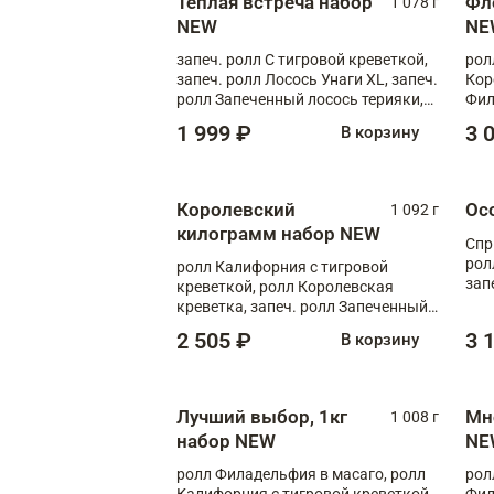
Теплая встреча набор
Фл
1 078 г
NEW
NE
запеч. ролл С тигровой креветкой,
рол
запеч. ролл Лосось Унаги XL, запеч.
Кор
ролл Запеченный лосось терияки,
Фил
запеч. ролл Румяный XL
Лос
1 999 ₽
3 
В корзину
Тиг
зап
Королевский
Ос
1 092 г
килограмм набор NEW
Спр
рол
ролл Калифорния с тигровой
зап
креветкой, ролл Королевская
Зап
креветка, запеч. ролл Запеченный
Фло
лосось терияки, запеч. ролл Аяши
2 505 ₽
3 
В корзину
XL, запеч. ролл Крабик Хот
Лучший выбор, 1кг
Мн
1 008 г
набор NEW
NE
ролл Филадельфия в масаго, ролл
рол
Калифорния с тигровой креветкой,
Фил