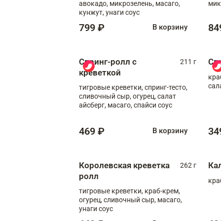
авокадо, микрозелень, масаго,
мик
кунжут, унаги соус
799 ₽
84
В корзину
Спринг-ролл с
Сп
211 г
креветкой
кра
сал
тигровые креветки, спринг-тесто,
сливочный сыр, огурец, салат
айсберг, масаго, спайси соус
469 ₽
34
В корзину
Королевская креветка
Ка
262 г
ролл
кра
тигровые креветки, краб-крем,
огурец, сливочный сыр, масаго,
унаги соус