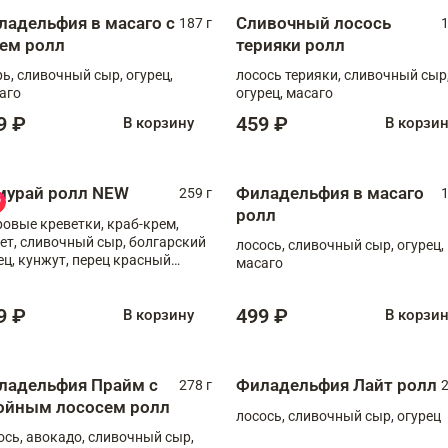
ладельфия в масаго с
Сливочный лосось
187 г
1
рем ролл
терияки ролл
рь, сливочный сыр, огурец,
лосось терияки, сливочный сыр
аго
огурец, масаго
9 ₽
459 ₽
В корзину
В корзи
мурай ролл NEW
Филадельфия в масаго
259 г
1
ролл
ровые креветки, краб-крем,
ет, сливочный сыр, болгарский
лосось, сливочный сыр, огурец,
ец, кунжут, перец красный
масаго
отый, масаго, шеф-соус
9 ₽
499 ₽
В корзину
В корзи
ладельфия Прайм с
Филадельфия Лайт ролл
278 г
2
ойным лососем ролл
лосось, сливочный сыр, огурец
ось, авокадо, сливочный сыр,