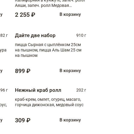
Аяши, запеч. ролл Медовая
креветка, ролл Филадельфия с
2 255 ₽
ну
В корзину
чукой
Дайте две набор
82 г
910 г
пицца Сырная с цыплёнком 25см
пура
на пышном, пицца Аль Шам 25 см
на пышном
899 ₽
ну
В корзину
Нежный краб ролл
96 г
202 г
краб-крем, омлет, огурец, масаго,
оус,
горчица дижонская, медовый соус
309 ₽
ну
В корзину