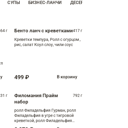
СУПЫ
БИЗНЕС-ЛАНЧИ
ДЕСЕРТЫ
ДОПОЛНИТЕ
Бенто ланч с креветками
64 г
417 г
Креветки темпура, Ролл с огурцом ,
рис, салат Коул слоу, чили соус
ул
499 ₽
ну
В корзину
Филомания Прайм
31 г
792 г
набор
ролл Филадельфия Гурман, ролл
Филадельфия в угре с тигровой
креветкой, ролл Филадельфия
Прайм с двойным лососем