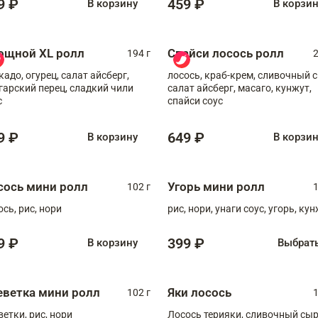
9 ₽
459 ₽
В корзину
В корзи
ощной XL ролл
Спайси лосось ролл
194 г
2
кадо, огурец, салат айсберг,
лосось, краб-крем, сливочный с
гарский перец, сладкий чили
салат айсберг, масаго, кунжут,
с
спайси соус
9 ₽
649 ₽
В корзину
В корзи
сось мини ролл
Угорь мини ролл
102 г
1
ось, рис, нори
рис, нори, унаги соус, угорь, ку
9 ₽
399 ₽
В корзину
Выбрат
еветка мини ролл
Яки лосось
102 г
1
ветки, рис, нори
Лосось терияки, сливочный сыр