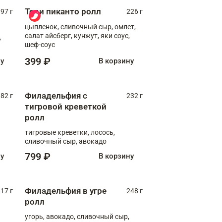
Тори пиканто ролл
97 г
226 г
цыпленок, сливочный сыр, омлет,
салат айсберг, кунжут, яки соус,
,
шеф-соус
399 ₽
ну
В корзину
Филадельфия с
82 г
232 г
тигровой креветкой
ролл
тигровые креветки, лосось,
сливочный сыр, авокадо
799 ₽
ну
В корзину
Филадельфия в угре
17 г
248 г
ролл
угорь, авокадо, сливочный сыр,