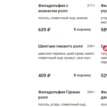
Филадельфия с
Фи
217 г
ананасом ролл
уг
лосось, сливочный сыр, ананас
уго
мас
639 ₽
58
В корзину
Шиитаке пиканто ролл
Са
249 г
шиитаке терияки, краб-крем, омлет,
тиг
сливочный сыр, кунжут, яки соус
омл
пер
мол
409 ₽
52
В корзину
Филадельфия Гурман
Фи
266 г
ролл
дв
лосось, угорь, сливочный сыр,
лос