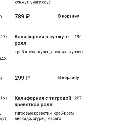
кунжут, унаги соус
789 ₽
ну
В корзину
Калифорния в кунжуте
49 г
196 г
ролл
краб-крем, огурец, авокадо, кунжут
адо,
299 ₽
ну
В корзину
Калифорния с тигровой
16 г
207 г
креветкой ролл
,
тигровые креветки, краб-крем,
жут,
авокадо, огурец, масаго