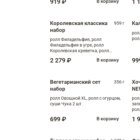
919 ₽
1 
В корзину
Королевская классика
Ка
959 г
набор
рол
рол
ролл Филадельфия, ролл
Филадельфия в угре, ролл
Королевская креветка, ролл
Калифорния
2 279 ₽
99
В корзину
Вегетарианский сет
Хо
356 г
набор
NE
ролл Овощной XL, ролл с огурцом,
рол
суши Чука 2 шт.
зап
рол
699 ₽
1 
В корзину