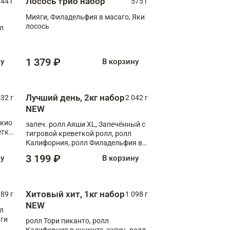
Лосось трио набор
044 г
575 г
Мияги, Филадельфия в масаго, Яки
лосось
лл
1 379 ₽
ну
В корзину
Лучший день, 2кг набор
532 г
2 042 г
NEW
окио
запеч. ролл Аяши XL, Запечённый с
етка
тигровой креветкой ролл, ролл
Калифорния, ролл Филадельфия в
масаго, запеч. ролл Румяный XL,
3 199 ₽
ну
В корзину
запеч. ролл Моцарелломания, ролл
Сырная креветка XL, запеч. ролл
Сырный XL
Хитовый хит, 1кг набор
89 г
1 098 г
NEW
лл
аги
ролл Тори пиканто, ролл
Калифорния в кунжуте, запеч. ролл