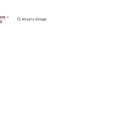
нск
Искать блюда
00