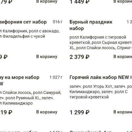
179 ₽
1 449 ₽
В корзину
В корзи
лифорния сет набор
Бурный праздник
516 г
1 
набор
л Калифорния, ролл с авокадо,
л Филадельфия с чукой
ролл Калифорния с тигровой
креветкой, ролл Сырная кревет
XL, ролл Спайси лосось, Спринг-
ролл с угрем и лососем, запеч. 
9 ₽
2 379 ₽
В корзину
В корзи
Медовая креветка
чу на море набор
Горячий лайк набор NEW
1 027 г
6
W
запеч. ролл Угорь Хот, запеч. р
Килиманджаро, запеч. ролл С
л Спайси лосось, ролл Самурай,
тигровой креветкой
еч. ролл Румяный XL, запеч.
л Килиманджаро
919 ₽
1 299 ₽
В корзину
В корзи