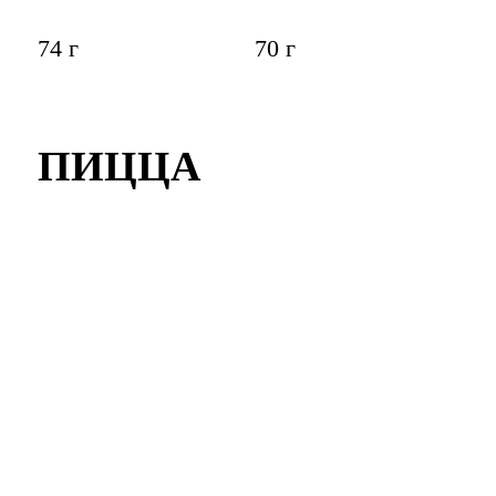
74 г
70 г
ПИЦЦА