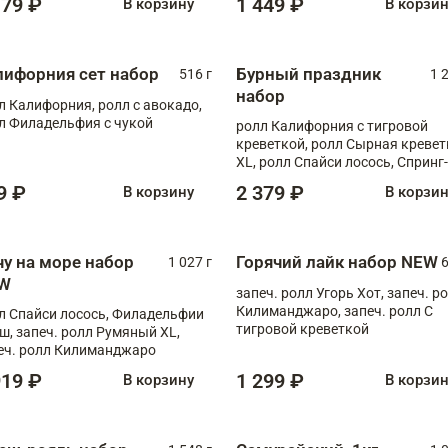
179 ₽
1 449 ₽
В корзину
В корзи
лифорния сет набор
Бурный праздник
516 г
1 
набор
л Калифорния, ролл с авокадо,
л Филадельфия с чукой
ролл Калифорния с тигровой
креветкой, ролл Сырная кревет
XL, ролл Спайси лосось, Спринг-
ролл с угрем и лососем, запеч. 
9 ₽
2 379 ₽
В корзину
В корзи
Медовая креветка
чу на море набор
Горячий лайк набор NEW
1 027 г
6
W
запеч. ролл Угорь Хот, запеч. р
Килиманджаро, запеч. ролл С
л Спайси лосось, Филадельфии
тигровой креветкой
ш, запеч. ролл Румяный XL,
еч. ролл Килиманджаро
919 ₽
1 299 ₽
В корзину
В корзи