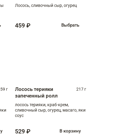
ты
Лосось, сливочный сыр, огурец
459 ₽
ь
Выбрать
Лосось терияки
59 г
217 г
запеченный ролл
лосось терияки, краб-крем,
яки
сливочный сыр, огурец, масаго, яки
соус
529 ₽
ну
В корзину