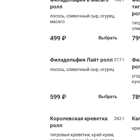
ролл
ти
ро
лосось, сливочный сыр, огурец,
масаго
тиг
сли
499 ₽
79
Выбрать
Филадельфия Лайт ролл
Фи
217 г
ро
лосось, сливочный сыр, огурец
уго
кун
599 ₽
78
Выбрать
Королевская креветка
Ка
262 г
ролл
кра
тигровые креветки, краб-крем,