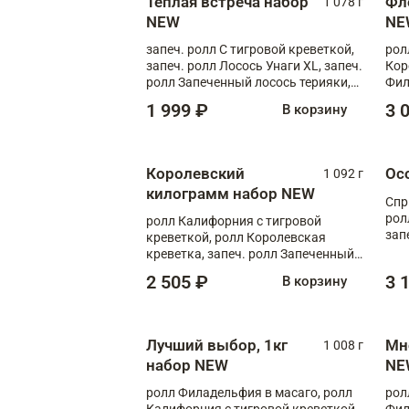
Теплая встреча набор
Фл
1 078 г
NEW
NE
запеч. ролл С тигровой креветкой,
рол
запеч. ролл Лосось Унаги XL, запеч.
Кор
ролл Запеченный лосось терияки,
Фил
запеч. ролл Румяный XL
Лос
1 999 ₽
3 
В корзину
Тиг
зап
Королевский
Ос
1 092 г
килограмм набор NEW
Спр
рол
ролл Калифорния с тигровой
зап
креветкой, ролл Королевская
Зап
креветка, запеч. ролл Запеченный
Фло
лосось терияки, запеч. ролл Аяши
2 505 ₽
3 
В корзину
XL, запеч. ролл Крабик Хот
Лучший выбор, 1кг
Мн
1 008 г
набор NEW
NE
ролл Филадельфия в масаго, ролл
рол
Калифорния с тигровой креветкой,
Фил