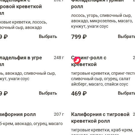
гровой креветкой
ролл
лл
лосось, угорь, сливочный сыр,
авокадо, микрозелень, масаго,
ровые креветки, лосось,
кунжут, унаги соус
вочный сыр, авокадо
9 ₽
799 ₽
Выбрать
Выбрат
ладельфия в угре
Спринг-ролл с
248 г
2
лл
креветкой
рь, авокадо, сливочный сыр,
тигровые креветки, спринг-тест
жут, унаги соус
сливочный сыр, огурец, салат
айсберг, масаго, спайси соус
9 ₽
469 ₽
Выбрать
Выбрат
лифорния ролл
Калифорния с тигровой
207 г
2
креветкой ролл
б-крем, авокадо, огурец, масаго
тигровые креветки, краб-крем,