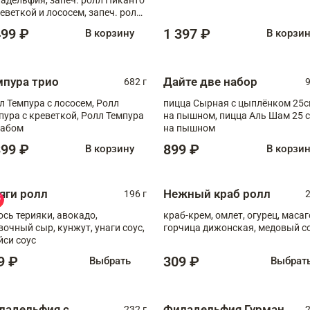
реветкой и лососем, запеч. ролл
игровой креветкой
499 ₽
1 397 ₽
В корзину
В корзи
мпура трио
Дайте две набор
682 г
9
л Темпура с лососем, Ролл
пицца Сырная с цыплёнком 25
пура с креветкой, Ролл Темпура
на пышном, пицца Аль Шам 25 см
рабом
на пышном
399 ₽
899 ₽
В корзину
В корзи
яги ролл
Нежный краб ролл
196 г
2
ось терияки, авокадо,
краб-крем, омлет, огурец, масаг
вочный сыр, кунжут, унаги соус,
горчица дижонская, медовый с
йси соус
9 ₽
309 ₽
Выбрать
Выбрат
ладельфия с
Филадельфия Гурман
232 г
2