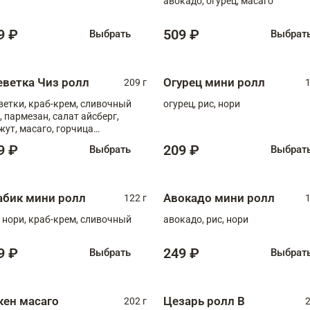
авокадо, огурец, масаго
9 ₽
509 ₽
Выбрать
Выбрат
еветка Чиз ролл
Огурец мини ролл
209 г
1
ветки, краб-крем, сливочный
огурец, рис, нори
, пармезан, салат айсберг,
жут, масаго, горчица
онская, медовый соус
9 ₽
209 ₽
Выбрать
Выбрат
абик мини ролл
Авокадо мини ролл
122 г
1
, нори, краб-крем, сливочный
авокадо, рис, нори
9 ₽
249 ₽
Выбрать
Выбрат
кен масаго
Цезарь ролл В
202 г
2