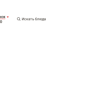
нск
Искать блюда
00