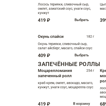
Лосось терияки, сливочный сыр,
Цып
омлет, азиатский соус, унаги соус,
мас
кунжут
419 ₽
39
Выбрать
Окунь спайси
182 г
Окунь терияки, сливочный сыр,
салат айсберг, масаго, спайси соус
409 ₽
Выбрать
ЗАПЕЧЁННЫЕ РОЛЛЫ
Моцарелломания
Кр
254 г
запеченный ролл
мо
ро
краб-крем, омлет, авокадо, масаго,
кунжут, унаги соус, моцарелла соус
лос
аво
моц
419 ₽
68
В корзину