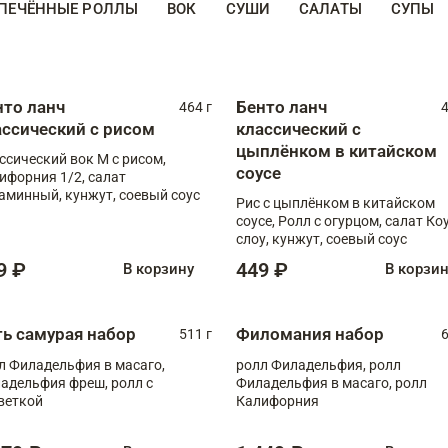
ПЕЧЁННЫЕ РОЛЛЫ
ВОК
СУШИ
САЛАТЫ
СУПЫ
нто ланч
Бенто ланч
464 г
4
ассический с рисом
классический с
цыплёнком в китайском
ссический вок М с рисом,
соусе
ифорния 1/2, салат
аминный, кунжут, соевый соус
Рис с цыплёнком в китайском
соусе, Ролл с огурцом, салат Ко
слоу, кунжут, соевый соус
9 ₽
449 ₽
В корзину
В корзи
ть самурая набор
Филомания набор
511 г
6
л Филадельфия в масаго,
ролл Филадельфия, ролл
адельфия фреш, ролл с
Филадельфия в масаго, ролл
веткой
Калифорния