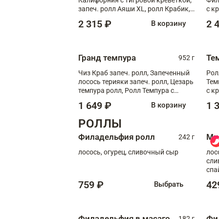
запеч. ролл Аяши XL, ролл Крабик,
с к
запеч. ролл Лосось терияки
С т
2 315 ₽
2 
В корзину
Гранд темпура
Те
952 г
Чиз Краб запеч. ролл, Запеченный
Рол
лосось терияки запеч. ролл, Цезарь
Тем
темпура ролл, Ролл Темпура с
с к
креветкой
1 649 ₽
1 
В корзину
РОЛЛЫ
Филадельфия ролл
Ми
242 г
лосось, огурец, сливочный сыр
лос
сли
спа
759 ₽
42
Выбрать
Филадельфия в масаго
Фи
182 г