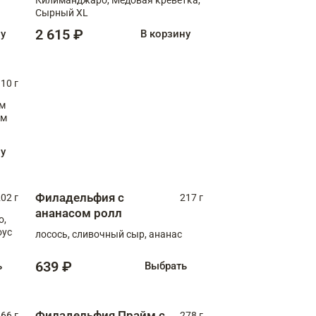
Сырный XL
2 615 ₽
ну
В корзину
10 г
см
ну
Филадельфия с
02 г
217 г
ананасом ролл
о,
оус
лосось, сливочный сыр, ананас
639 ₽
ь
Выбрать
Филадельфия Прайм с
66 г
278 г