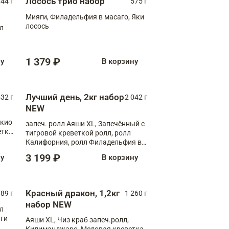
Лосось трио набор
044 г
575 г
Мияги, Филадельфия в масаго, Яки
лосось
лл
1 379 ₽
ну
В корзину
Лучший день, 2кг набор
532 г
2 042 г
NEW
окио
запеч. ролл Аяши XL, Запечённый с
етка
тигровой креветкой ролл, ролл
Калифорния, ролл Филадельфия в
масаго, запеч. ролл Румяный XL,
3 199 ₽
ну
В корзину
запеч. ролл Моцарелломания, ролл
Сырная креветка XL, запеч. ролл
Сырный XL
Красный дракон, 1,2кг
89 г
1 260 г
набор NEW
лл
аги
Аяши XL, Чиз краб запеч.ролл,
Килиманджаро, Медовая креветка,