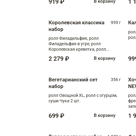
919 ₽
1 
В корзину
Королевская классика
Ка
959 г
набор
рол
рол
ролл Филадельфия, ролл
Филадельфия в угре, ролл
Королевская креветка, ролл
Калифорния
2 279 ₽
99
В корзину
Вегетарианский сет
Хо
356 г
набор
NE
ролл Овощной XL, ролл с огурцом,
рол
суши Чука 2 шт.
фре
зап
699 ₽
1 
В корзину