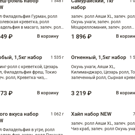
еш-рояль набор
Самурайский, 1кг
1 548 г
1 
W
набор
л Филадельфия Гурман, ролл
запеч. ролл Аяши XL, запеч. ро
олевская креветка, ролл
Окунь унаги, запеч. ролл
адельфия в масаго, запеч. ролл
Моцарелломания, запеч. ролл
ось Унаги XL, запеч. ролл
Килиманджаро
049 ₽
1 896 ₽
В корзину
В корзи
ровая креветка с моцареллой,
еч. ролл Эби краб с лососем
обый, 1,5кг набор
Огненный, 1,5кг набор
1 535 г
1 
инг-ролл с креветкой, Цезарь
Окунь унаги, Аяши XL,
л, Филадельфия фреш, Токио
Килиманджаро, Цезарь ролл, Т
еч. ролл, Креветка чиз,
запеченный ролл, Сырная крев
ечённый лосось терияки,
XL
рида
173 ₽
3 219 ₽
В корзину
В корзи
ого вкуса набор
Хайп набор NEW
1 062 г
7
W
запеч. ролл Аяши XL, запеч. ро
Чиз краб, запеч. ролл Окунь ун
л Филадельфия в угре, ролл
адельфия, запеч. ролл Пиканто