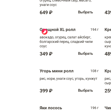
огурец, сливочный сыр, масаго,
унаги соус
649 ₽
43
Выбрать
Овощной XL ролл
Кр
194 г
авокадо, огурец, салат айсберг,
кре
болгарский перец, сладкий чили
сыр
соус
кун
диж
349 ₽
48
Выбрать
Угорь мини ролл
Кр
108 г
рис, нори, унаги соус, угорь, кунжут
рис
сыр
399 ₽
25
Выбрать
Яки лосось
Чи
196 г