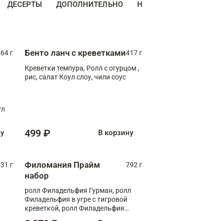
ДЕСЕРТЫ
ДОПОЛНИТЕЛЬНО
НАПИТКИ
Бенто ланч с креветками
64 г
417 г
Креветки темпура, Ролл с огурцом ,
рис, салат Коул слоу, чили соус
ул
499 ₽
ну
В корзину
Филомания Прайм
31 г
792 г
набор
ролл Филадельфия Гурман, ролл
Филадельфия в угре с тигровой
креветкой, ролл Филадельфия
Прайм с двойным лососем