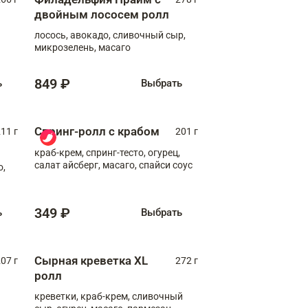
двойным лососем ролл
лосось, авокадо, сливочный сыр,
микрозелень, масаго
849 ₽
ь
Выбрать
Спринг-ролл с крабом
11 г
201 г
краб-крем, спринг-тесто, огурец,
салат айсберг, масаго, спайси соус
о,
349 ₽
ь
Выбрать
Сырная креветка XL
07 г
272 г
ролл
креветки, краб-крем, сливочный