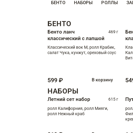
БЕНТО
НАБОРЫ
РОЛЛЫ
ЗА
БЕНТО
Бенто ланч
Бе
469 г
классический с лапшой
кл
Классический вок М, ролл Крабик,
Кла
салат Чука, кунжут, ореховый соус
Кал
Вит
599 ₽
54
В корзину
НАБОРЫ
Летний сет набор
Пу
615 г
ролл Калифорния, ролл Мияги,
рол
ролл Нежный краб
Фил
кре