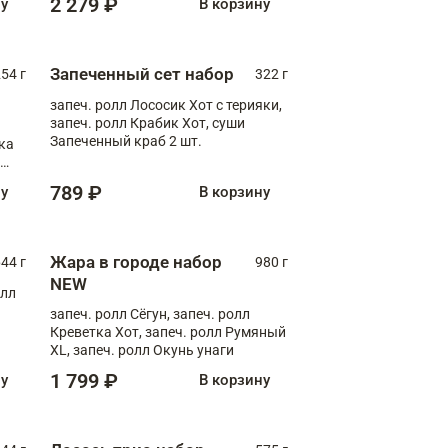
2 279 ₽
ну
В корзину
Запеченный сет набор
254 г
322 г
запеч. ролл Лососик Хот с терияки,
запеч. ролл Крабик Хот, суши
Запеченный краб 2 шт.
ка
ролл
789 ₽
ну
В корзину
Жара в городе набор
44 г
980 г
NEW
олл
запеч. ролл Сёгун, запеч. ролл
Креветка Хот, запеч. ролл Румяный
XL, запеч. ролл Окунь унаги
1 799 ₽
ну
В корзину