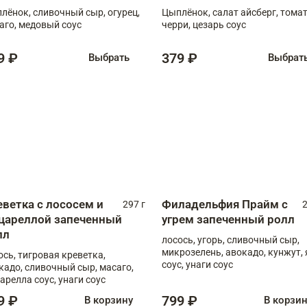
лёнок, сливочный сыр, огурец,
Цыплёнок, салат айсберг, тома
аго, медовый соус
черри, цезарь соус
9 ₽
379 ₽
Выбрать
Выбрат
еветка с лососем и
Филадельфия Прайм с
297 г
2
цареллой запеченный
угрем запеченный ролл
лл
лосось, угорь, сливочный сыр,
микрозелень, авокадо, кунжут, 
ось, тигровая креветка,
соус, унаги соус
кадо, сливочный сыр, масаго,
арелла соус, унаги соус
9 ₽
799 ₽
В корзину
В корзи