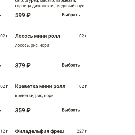
сыр, огурец, масаго, пармезан,
горчица дижонская, медовый соус
599 ₽
ь
Выбрать
Лосось мини ролл
02 г
102 г
лосось, рис, нори
379 ₽
ь
Выбрать
Креветка мини ролл
02 г
102 г
креветки, рис, нори
359 ₽
ь
Выбрать
Филадельфия фреш
12 г
227 г