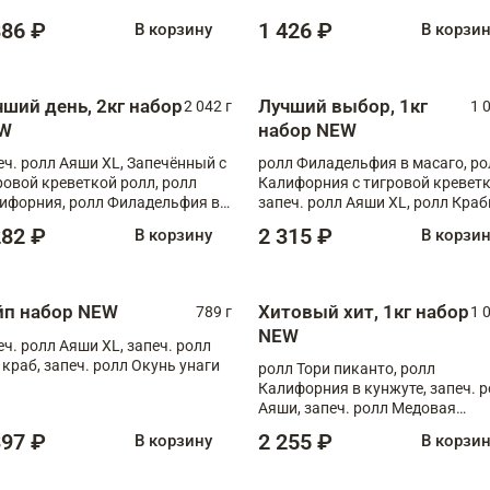
886 ₽
1 426 ₽
В корзину
В корзи
чший день, 2кг набор
Лучший выбор, 1кг
2 042 г
1 
W
набор NEW
еч. ролл Аяши XL, Запечённый с
ролл Филадельфия в масаго, ро
ровой креветкой ролл, ролл
Калифорния с тигровой креветк
ифорния, ролл Филадельфия в
запеч. ролл Аяши XL, ролл Краб
аго, запеч. ролл Румяный XL,
запеч. ролл Лосось терияки
282 ₽
2 315 ₽
В корзину
В корзи
еч. ролл Моцарелломания, ролл
ная креветка XL, запеч. ролл
ный XL
йп набор NEW
Хитовый хит, 1кг набор
789 г
1 
NEW
еч. ролл Аяши XL, запеч. ролл
 краб, запеч. ролл Окунь унаги
ролл Тори пиканто, ролл
Калифорния в кунжуте, запеч. 
Аяши, запеч. ролл Медовая
креветка, ролл Филадельфия с
397 ₽
2 255 ₽
В корзину
В корзи
чукой