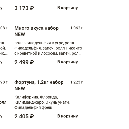
Флорида
3 173 ₽
ну
В корзину
Много вкуса набор
008 г
1 062 г
NEW
лл
ролл Филадельфия в угре, ролл
ой,
Филадельфия, запеч. ролл Пиканто
ик,
с креветкой и лососем, запеч. ролл
С тигровой креветкой
2 499 ₽
ну
В корзину
Фортуна, 1,2кг набор
098 г
1 223 г
NEW
Калифорния, Флорида,
ролл
Килиманджаро, Окунь унаги,
Филадельфия фреш
2 405 ₽
ну
В корзину