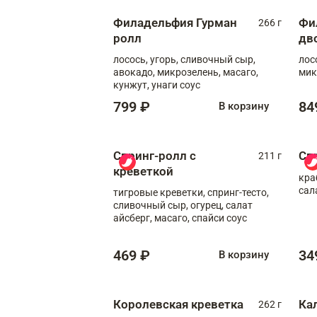
Филадельфия Гурман
Фи
266 г
ролл
дв
лосось, угорь, сливочный сыр,
лос
авокадо, микрозелень, масаго,
мик
кунжут, унаги соус
799 ₽
84
В корзину
Спринг-ролл с
Сп
211 г
креветкой
кра
сал
тигровые креветки, спринг-тесто,
сливочный сыр, огурец, салат
айсберг, масаго, спайси соус
469 ₽
34
В корзину
Королевская креветка
Ка
262 г