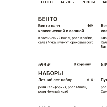
БЕНТО
НАБОРЫ
РОЛЛЫ
ЗА
БЕНТО
Бенто ланч
Бе
469 г
классический с лапшой
кл
Классический вок М, ролл Крабик,
Кла
салат Чука, кунжут, ореховый соус
Кал
Вит
599 ₽
54
В корзину
НАБОРЫ
Летний сет набор
Пу
615 г
ролл Калифорния, ролл Мияги,
рол
ролл Нежный краб
Сам