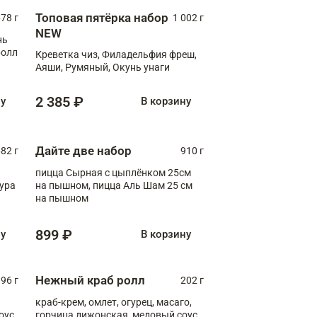
Топовая пятёрка набор
78 г
1 002 г
NEW
нь
ролл
Креветка чиз, Филадельфия фреш,
Аяши, Румяный, Окунь унаги
2 385 ₽
ну
В корзину
Дайте две набор
82 г
910 г
пицца Сырная с цыплёнком 25см
пура
на пышном, пицца Аль Шам 25 см
на пышном
899 ₽
ну
В корзину
Нежный краб ролл
96 г
202 г
краб-крем, омлет, огурец, масаго,
оус,
горчица дижонская, медовый соус