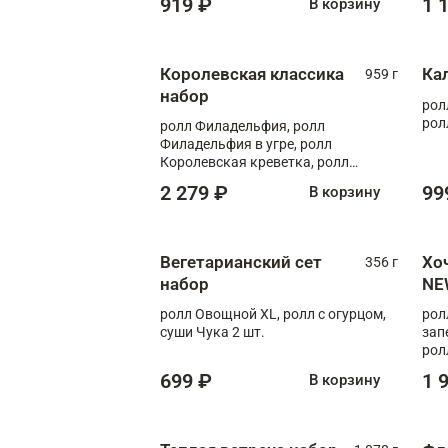
919 ₽
1 
В корзину
Королевская классика
Ка
959 г
набор
рол
рол
ролл Филадельфия, ролл
Филадельфия в угре, ролл
Королевская креветка, ролл
Калифорния
2 279 ₽
99
В корзину
Вегетарианский сет
Хо
356 г
набор
NE
ролл Овощной XL, ролл с огурцом,
рол
суши Чука 2 шт.
зап
рол
699 ₽
1 
В корзину