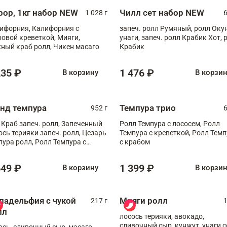
рор, 1кг набор NEW
Чилл сет набор NEW
1 028 г
6
ифорния, Калифорния с
запеч. ролл Румяный, ролл Оку
ровой креветкой, Мияги,
унаги, запеч. ролл Крабик Хот, 
ный краб ролл, Чикен масаго
Крабик
235 ₽
1 476 ₽
В корзину
В корзи
анд темпура
Темпура трио
952 г
6
 Краб запеч. ролл, Запеченный
Ролл Темпура с лососем, Ролл
ось терияки запеч. ролл, Цезарь
Темпура с креветкой, Ролл Тем
пура ролл, Ролл Темпура с
с крабом
веткой
649 ₽
1 399 ₽
В корзину
В корзи
ладельфия с чукой
Мияги ролл
217 г
1
лл
лосось терияки, авокадо,
сливочный сыр, кунжут, унаги с
ось, сливочный сыр, масаго,