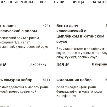
ПЕЧЁННЫЕ РОЛЛЫ
ВОК
СУШИ
ПИЦЦА
САЛАТЫ
нто ланч
Бенто ланч
464 г
4
ассический с рисом
классический с
цыплёнком в китайском
ссический вок М с рисом,
соусе
ифорния 1/2, салат
аминный, кунжут, соевый соус
Рис с цыплёнком в китайском
соусе, Ролл с огурцом, салат Ко
слоу, кунжут, соевый соус
9 ₽
449 ₽
В корзину
В корзи
ть самурая набор
Филомания набор
511 г
6
л Филадельфия в масаго, ролл
ролл Филадельфия, ролл
урай, ролл с креветкой
Филадельфия в масаго, ролл
Калифорния