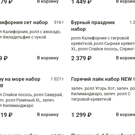
179 ₽
1 449 ₽
В корзину
В корзи
лифорния сет набор
Бурный праздник
516 г
1 
набор
л Калифорния, ролл с авокадо,
л Филадельфия с чукой
ролл Калифорния с тигровой
креветкой, ролл Сырная кревет
XL, ролл Спайси лосось, Спринг-
ролл с угрем и лососем, запеч. 
9 ₽
2 379 ₽
В корзину
В корзи
Медовая креветка
чу на море набор
Горячий лайк набор NEW
1 027 г
6
W
запеч. ролл Угорь Хот, запеч. р
Килиманджаро, запеч. ролл С
л Спайси лосось, ролл Самурай,
тигровой креветкой
еч. ролл Румяный XL, запеч.
л Килиманджаро
919 ₽
1 299 ₽
В корзину
В корзи