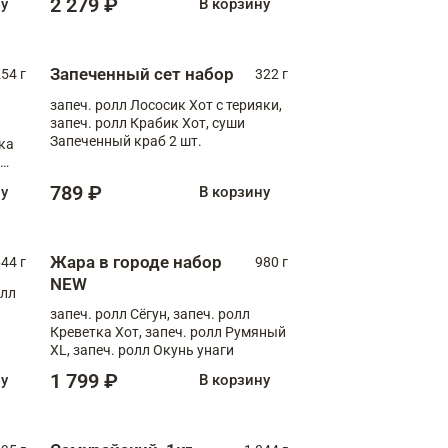
2 279 ₽
ну
В корзину
Запеченный сет набор
254 г
322 г
запеч. ролл Лососик Хот с терияки,
запеч. ролл Крабик Хот, суши
Запеченный краб 2 шт.
ка
ролл
789 ₽
ну
В корзину
Жара в городе набор
44 г
980 г
NEW
олл
запеч. ролл Сёгун, запеч. ролл
Креветка Хот, запеч. ролл Румяный
XL, запеч. ролл Окунь унаги
1 799 ₽
ну
В корзину