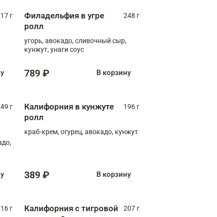
Филадельфия в угре
17 г
248 г
ролл
угорь, авокадо, сливочный сыр,
кунжут, унаги соус
789 ₽
ну
В корзину
Калифорния в кунжуте
49 г
196 г
ролл
краб-крем, огурец, авокадо, кунжут
адо,
389 ₽
ну
В корзину
Калифорния с тигровой
16 г
207 г