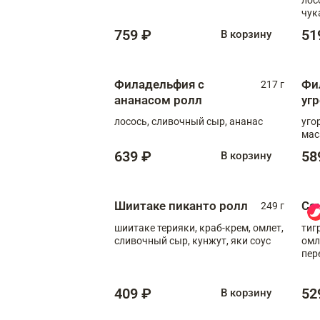
чук
759 ₽
51
В корзину
Филадельфия с
Фи
217 г
ананасом ролл
уг
лосось, сливочный сыр, ананас
уго
мас
639 ₽
58
В корзину
Шиитаке пиканто ролл
Са
249 г
шиитаке терияки, краб-крем, омлет,
тиг
сливочный сыр, кунжут, яки соус
омл
пер
мол
409 ₽
52
В корзину