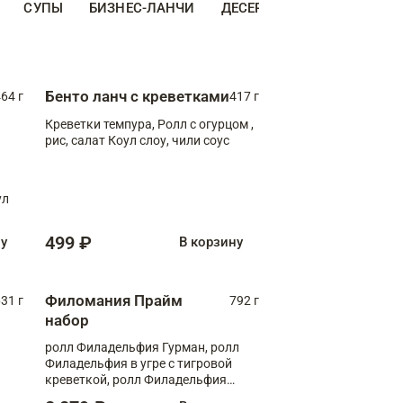
СУПЫ
БИЗНЕС-ЛАНЧИ
ДЕСЕРТЫ
ДОПОЛНИТЕ
Бенто ланч с креветками
64 г
417 г
Креветки темпура, Ролл с огурцом ,
рис, салат Коул слоу, чили соус
ул
499 ₽
ну
В корзину
Филомания Прайм
31 г
792 г
набор
ролл Филадельфия Гурман, ролл
Филадельфия в угре с тигровой
креветкой, ролл Филадельфия
Прайм с двойным лососем