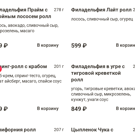
ладельфия Прайм с
Филадельфия Лайт ролл
278 г
2
ойным лососем ролл
лосось, сливочный сыр, огурец
ось, авокадо, сливочный сыр,
розелень, масаго
9 ₽
599 ₽
В корзину
В корзи
ринг-ролл с крабом
Филадельфия в угре с
201 г
2
тигровой креветкой
б-крем, спринг-тесто, огурец,
ролл
ат айсберг, масаго, спайси соус
угорь, тигровые креветки, авок
сливочный сыр, микрозелень,
кунжут, унаги соус
9 ₽
849 ₽
В корзину
В корзи
лифорния ролл
Цыпленок Чука с
207 г
2