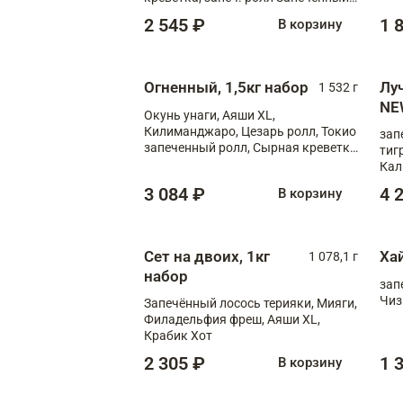
лосось терияки, запеч. ролл Аяши
2 545 ₽
1 
В корзину
XL, запеч. ролл Крабик Хот
Огненный, 1,5кг набор
Лу
1 532 г
NE
Окунь унаги, Аяши XL,
Килиманджаро, Цезарь ролл, Токио
зап
запеченный ролл, Сырная креветка
тиг
XL
Кал
мас
3 084 ₽
4 
В корзину
зап
Сыр
Сыр
Сет на двоих, 1кг
Ха
1 078,1 г
набор
зап
Чиз
Запечённый лосось терияки, Мияги,
Филадельфия фреш, Аяши XL,
Крабик Хот
2 305 ₽
1 
В корзину