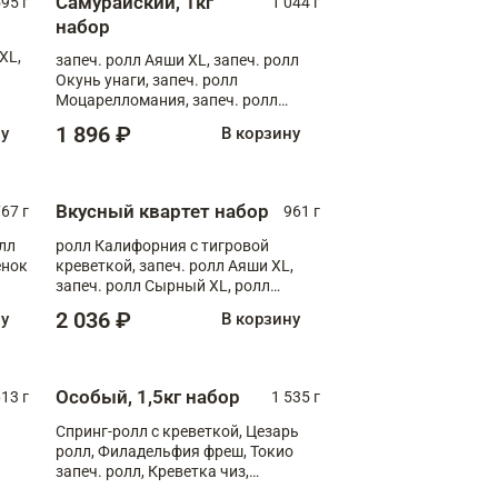
Самурайский, 1кг
595 г
1 044 г
набор
XL,
запеч. ролл Аяши XL, запеч. ролл
Окунь унаги, запеч. ролл
Моцарелломания, запеч. ролл
Килиманджаро
1 896 ₽
ну
В корзину
Вкусный квартет набор
67 г
961 г
лл
ролл Калифорния с тигровой
ёнок
креветкой, запеч. ролл Аяши XL,
запеч. ролл Сырный XL, ролл
т
Калифорния
2 036 ₽
ну
В корзину
Особый, 1,5кг набор
13 г
1 535 г
Спринг-ролл с креветкой, Цезарь
ролл, Филадельфия фреш, Токио
запеч. ролл, Креветка чиз,
Запечённый лосось терияки,