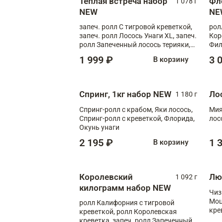
Теплая встреча набор
Фл
1 078 г
NEW
NE
запеч. ролл С тигровой креветкой,
рол
запеч. ролл Лосось Унаги XL, запеч.
Кор
ролл Запеченный лосось терияки,
Фил
запеч. ролл Румяный XL
Лос
1 999 ₽
3 
В корзину
Тиг
зап
Спринг, 1кг набор NEW
Ло
1 180 г
Спринг-ролл с крабом, Яки лосось,
Мия
Спринг-ролл с креветкой, Флорида,
лос
Окунь унаги
2 195 ₽
1 
В корзину
Королевский
Лю
1 092 г
килограмм набор NEW
Чиз
Моц
ролл Калифорния с тигровой
кре
креветкой, ролл Королевская
креветка, запеч. ролл Запеченный