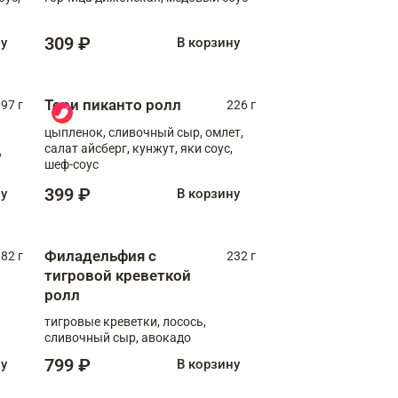
309 ₽
ну
В корзину
Тори пиканто ролл
97 г
226 г
цыпленок, сливочный сыр, омлет,
салат айсберг, кунжут, яки соус,
,
шеф-соус
399 ₽
ну
В корзину
Филадельфия с
82 г
232 г
тигровой креветкой
ролл
тигровые креветки, лосось,
сливочный сыр, авокадо
799 ₽
ну
В корзину