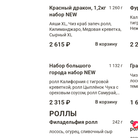
Красный дракон, 1,2кг
Фу
1 260 г
набор NEW
Кал
тиг
Аяши XL, Чиз краб запеч.ролл,
Неж
Килиманджаро, Медовая креветка,
Сырный XL
2 615 ₽
2 
В корзину
Набор большого
Гр
1 132 г
города набор NEW
Чиз
лос
ролл Калифорния с тигровой
тем
креветкой, ролл Цыплёнок Чука с
кре
ореховым соусом, ролл Самурай,
ролл Шиитаке пиканто, Спринг-
2 315 ₽
1 
В корзину
ролл с крабом
РОЛЛЫ
Филадельфия ролл
Фи
242 г
ро
лосось, огурец, сливочный сыр
лос