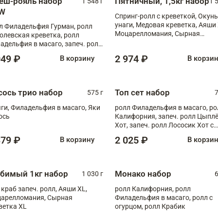
еш-рояль набор
Пятничный, 1,5кг набор
1 548 г
1 
W
Спринг-ролл с креветкой, Окунь
унаги, Медовая креветка, Аяши 
л Филадельфия Гурман, ролл
Моцарелломания, Сырная
олевская креветка, ролл
креветка XL
адельфия в масаго, запеч. ролл
ось Унаги XL, запеч. ролл
049 ₽
2 974 ₽
В корзину
В корзи
ровая креветка с моцареллой,
еч. ролл Эби краб с лососем
сось трио набор
Топ сет набор
575 г
7
ги, Филадельфия в масаго, Яки
ролл Филадельфия в масаго, ро
ось
Калифорния, запеч. ролл Цыпл
Хот, запеч. ролл Лососик Хот с
терияки , запеч. ролл Крабик Хо
379 ₽
2 025 ₽
В корзину
В корзи
бимый 1кг набор
Монако набор
1 030 г
6
 краб запеч. ролл, Аяши XL,
ролл Калифорния, ролл
арелломания, Сырная
Филадельфия в масаго, ролл с
ветка XL
огурцом, ролл Крабик