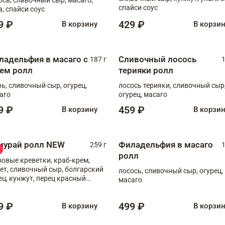
спайси соус
а, спайси соус
9 ₽
429 ₽
В корзину
В корзи
ладельфия в масаго с
Сливочный лосось
187 г
1
рем ролл
терияки ролл
рь, сливочный сыр, огурец,
лосось терияки, сливочный сыр
аго
огурец, масаго
9 ₽
459 ₽
В корзину
В корзи
мурай ролл NEW
Филадельфия в масаго
259 г
1
ролл
ровые креветки, краб-крем,
ет, сливочный сыр, болгарский
лосось, сливочный сыр, огурец,
ец, кунжут, перец красный
масаго
отый, масаго, шеф-соус
9 ₽
499 ₽
В корзину
В корзи