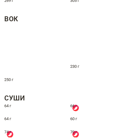
269 г
305 г
ВОК
230 г
250 г
СУШИ
64 г
66 г
64 г
60 г
74 г
70 г