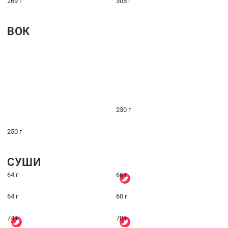
269 г
305 г
ВОК
230 г
250 г
СУШИ
64 г
66 г
64 г
60 г
74 г
70 г