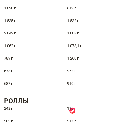
1 030 г
613 г
1 535 г
1 532 г
2 042 г
1 008 г
1 062 г
1 078,1 г
789 г
1 260 г
678 г
952 г
682 г
910 г
РОЛЛЫ
242 г
196 г
202 г
217 г