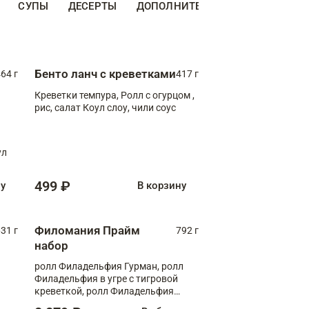
СУПЫ
ДЕСЕРТЫ
ДОПОЛНИТЕЛЬНО
НАПИТКИ
Бенто ланч с креветками
64 г
417 г
Креветки темпура, Ролл с огурцом ,
рис, салат Коул слоу, чили соус
ул
499 ₽
ну
В корзину
Филомания Прайм
31 г
792 г
набор
ролл Филадельфия Гурман, ролл
Филадельфия в угре с тигровой
креветкой, ролл Филадельфия
Прайм с двойным лососем