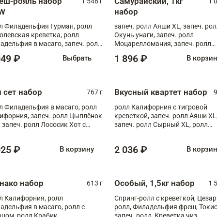
еш-рояль набор
Самурайский, 1кг
1 548 г
1 
W
набор
л Филадельфия Гурман, ролл
запеч. ролл Аяши XL, запеч. ро
олевская креветка, ролл
Окунь унаги, запеч. ролл
адельфия в масаго, запеч. ролл
Моцарелломания, запеч. ролл
ось Унаги XL, запеч. ролл
Килиманджаро
049 ₽
1 896 ₽
Выбрать
В корзи
ровая креветка с моцареллой,
еч. ролл Эби краб с лососем
п сет набор
Вкусный квартет набор
767 г
9
л Филадельфия в масаго, ролл
ролл Калифорния с тигровой
ифорния, запеч. ролл Цыплёнок
креветкой, запеч. ролл Аяши XL
, запеч. ролл Лососик Хот с
запеч. ролл Сырный XL, ролл
ияки , запеч. ролл Крабик Хот
Калифорния
025 ₽
2 036 ₽
В корзину
В корзи
нако набор
Особый, 1,5кг набор
613 г
1 
л Калифорния, ролл
Спринг-ролл с креветкой, Цезар
адельфия в масаго, ролл с
ролл, Филадельфия фреш, Токи
рцом, ролл Крабик
запеч. ролл, Креветка чиз,