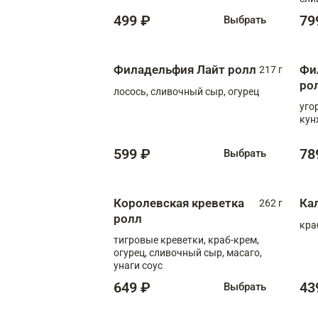
499 ₽
79
Выбрать
Филадельфия Лайт ролл
Фи
217 г
ро
лосось, сливочный сыр, огурец
уго
кун
599 ₽
78
Выбрать
Королевская креветка
Ка
262 г
ролл
кра
тигровые креветки, краб-крем,
огурец, сливочный сыр, масаго,
унаги соус
649 ₽
43
Выбрать