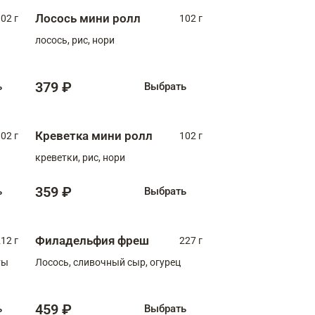
Лосось мини ролл
02 г
102 г
лосось, рис, нори
379 ₽
ь
Выбрать
Креветка мини ролл
02 г
102 г
креветки, рис, нори
359 ₽
ь
Выбрать
Филадельфия фреш
12 г
227 г
ты
Лосось, сливочный сыр, огурец
459 ₽
ь
Выбрать