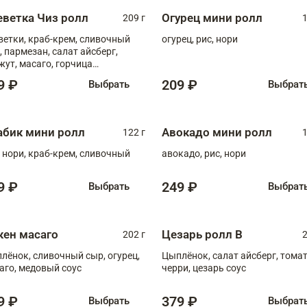
еветка Чиз ролл
Огурец мини ролл
209 г
1
ветки, краб-крем, сливочный
огурец, рис, нори
, пармезан, салат айсберг,
жут, масаго, горчица
онская, медовый соус
9 ₽
209 ₽
Выбрать
Выбрат
абик мини ролл
Авокадо мини ролл
122 г
1
, нори, краб-крем, сливочный
авокадо, рис, нори
9 ₽
249 ₽
Выбрать
Выбрат
кен масаго
Цезарь ролл В
202 г
2
лёнок, сливочный сыр, огурец,
Цыплёнок, салат айсберг, тома
аго, медовый соус
черри, цезарь соус
9 ₽
379 ₽
Выбрать
Выбрат