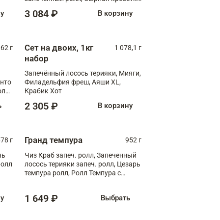
XL
3 084 ₽
ну
В корзину
Сет на двоих, 1кг
062 г
1 078,1 г
набор
Запечённый лосось терияки, Мияги,
анто
Филадельфия фреш, Аяши XL,
олл
Крабик Хот
2 305 ₽
ь
В корзину
Гранд темпура
78 г
952 г
нь
Чиз Краб запеч. ролл, Запеченный
ролл
лосось терияки запеч. ролл, Цезарь
темпура ролл, Ролл Темпура с
креветкой
1 649 ₽
ну
Выбрать