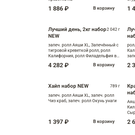
1 886 ₽
1 
В корзину
Лучший день, 2кг набор
Лу
2 042 г
NEW
на
запеч. ролл Аяши XL, Запечённый с
рол
тигровой креветкой ролл, ролл
Кал
Калифорния, ролл Филадельфия в
зап
масаго, запеч. ролл Румяный XL,
зап
4 282 ₽
2 
В корзину
запеч. ролл Моцарелломания, ролл
Сырная креветка XL, запеч. ролл
Сырный XL
Хайп набор NEW
Кр
789 г
на
запеч. ролл Аяши XL, запеч. ролл
Чиз краб, запеч. ролл Окунь унаги
Аяш
Кил
Сыр
1 397 ₽
2 
В корзину