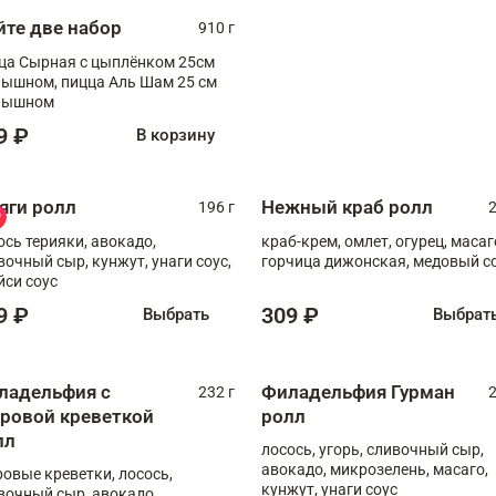
йте две набор
910 г
ца Сырная с цыплёнком 25см
, пицца Аль Шам 25 см
пышном
9 ₽
В корзину
яги ролл
Нежный краб ролл
196 г
2
ось терияки, авокадо,
краб-крем, омлет, огурец, масаг
вочный сыр, кунжут, унаги соус,
горчица дижонская, медовый с
йси соус
9 ₽
309 ₽
Выбрать
Выбрат
ладельфия с
Филадельфия Гурман
232 г
2
гровой креветкой
ролл
лл
лосось, угорь, сливочный сыр,
авокадо, микрозелень, масаго,
ровые креветки, лосось,
кунжут, унаги соус
вочный сыр, авокадо