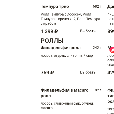
Темпура трио
Да
682 г
Ролл Темпура с лососем, Ролл
пиц
Темпура с креветкой, Ролл Темпура
на пышном
с крабом
на 
1 399 ₽
89
Выбрать
РОЛЛЫ
Филадельфия ролл
Ми
242 г
лосось, огурец, сливочный сыр
лос
сли
спа
759 ₽
42
Выбрать
Филадельфия в масаго
Фи
182 г
ролл
ти
ро
лосось, сливочный сыр, огурец,
масаго
тиг
сли