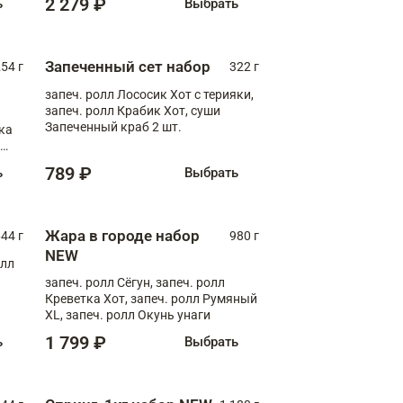
2 279 ₽
ь
Выбрать
Запеченный сет набор
254 г
322 г
запеч. ролл Лососик Хот с терияки,
запеч. ролл Крабик Хот, суши
Запеченный краб 2 шт.
ка
ролл
789 ₽
ь
Выбрать
Жара в городе набор
44 г
980 г
NEW
олл
запеч. ролл Сёгун, запеч. ролл
Креветка Хот, запеч. ролл Румяный
XL, запеч. ролл Окунь унаги
1 799 ₽
ь
Выбрать