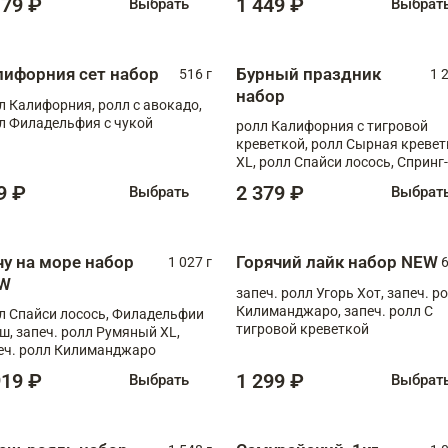
179 ₽
1 449 ₽
Выбрать
Выбрат
лифорния сет набор
Бурный праздник
516 г
1 
набор
л Калифорния, ролл с авокадо,
л Филадельфия с чукой
ролл Калифорния с тигровой
креветкой, ролл Сырная кревет
XL, ролл Спайси лосось, Спринг-
ролл с угрем и лососем, запеч. 
9 ₽
2 379 ₽
Выбрать
Выбрат
Медовая креветка
чу на море набор
Горячий лайк набор NEW
1 027 г
6
W
запеч. ролл Угорь Хот, запеч. р
Килиманджаро, запеч. ролл С
л Спайси лосось, Филадельфии
тигровой креветкой
ш, запеч. ролл Румяный XL,
еч. ролл Килиманджаро
919 ₽
1 299 ₽
Выбрать
Выбрат