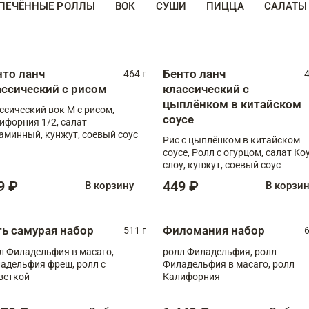
ПЕЧЁННЫЕ РОЛЛЫ
ВОК
СУШИ
ПИЦЦА
САЛАТЫ
нто ланч
Бенто ланч
464 г
4
ассический с рисом
классический с
цыплёнком в китайском
ссический вок М с рисом,
соусе
ифорния 1/2, салат
аминный, кунжут, соевый соус
Рис с цыплёнком в китайском
соусе, Ролл с огурцом, салат Ко
слоу, кунжут, соевый соус
9 ₽
449 ₽
В корзину
В корзи
ть самурая набор
Филомания набор
511 г
6
л Филадельфия в масаго,
ролл Филадельфия, ролл
адельфия фреш, ролл с
Филадельфия в масаго, ролл
веткой
Калифорния