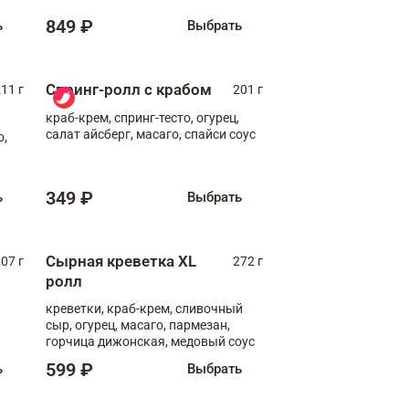
849 ₽
ь
Выбрать
Спринг-ролл с крабом
11 г
201 г
краб-крем, спринг-тесто, огурец,
салат айсберг, масаго, спайси соус
о,
349 ₽
ь
Выбрать
Сырная креветка XL
07 г
272 г
ролл
креветки, краб-крем, сливочный
сыр, огурец, масаго, пармезан,
горчица дижонская, медовый соус
599 ₽
ь
Выбрать