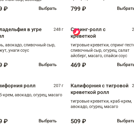
9 ₽
799 ₽
Выбрать
Выбрат
ладельфия в угре
Спринг-ролл с
248 г
2
лл
креветкой
рь, авокадо, сливочный сыр,
тигровые креветки, спринг-тест
жут, унаги соус
сливочный сыр, огурец, салат
айсберг, масаго, спайси соус
9 ₽
469 ₽
Выбрать
Выбрат
лифорния ролл
Калифорния с тигровой
207 г
2
креветкой ролл
б-крем, авокадо, огурец, масаго
тигровые креветки, краб-крем,
авокадо, огурец, масаго
9 ₽
509 ₽
Выбрать
Выбрат