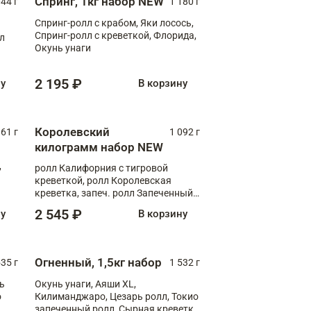
Спринг, 1кг набор NEW
044 г
1 180 г
Спринг-ролл с крабом, Яки лосось,
Спринг-ролл с креветкой, Флорида,
лл
Окунь унаги
2 195 ₽
ну
В корзину
Королевский
61 г
1 092 г
килограмм набор NEW
,
ролл Калифорния с тигровой
креветкой, ролл Королевская
креветка, запеч. ролл Запеченный
лосось терияки, запеч. ролл Аяши
2 545 ₽
ну
В корзину
XL, запеч. ролл Крабик Хот
Огненный, 1,5кг набор
535 г
1 532 г
ь
Окунь унаги, Аяши XL,
о
Килиманджаро, Цезарь ролл, Токио
запеченный ролл, Сырная креветка