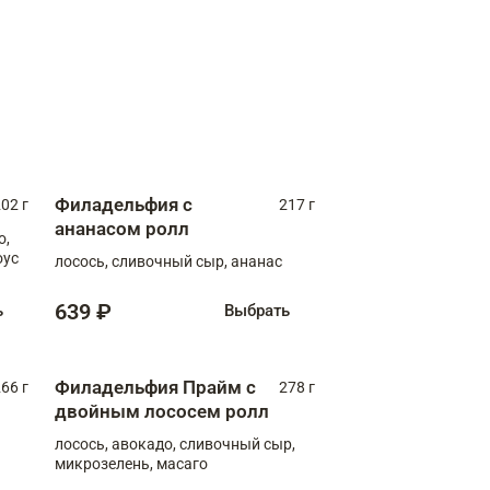
Филадельфия с
02 г
217 г
ананасом ролл
о,
оус
лосось, сливочный сыр, ананас
639 ₽
ь
Выбрать
Филадельфия Прайм с
66 г
278 г
двойным лососем ролл
лосось, авокадо, сливочный сыр,
микрозелень, масаго