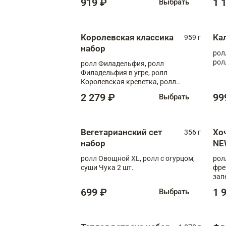
919 ₽
1 
Выбрать
Королевская классика
Ка
959 г
набор
рол
рол
ролл Филадельфия, ролл
Филадельфия в угре, ролл
Королевская креветка, ролл
Калифорния
2 279 ₽
99
Выбрать
Вегетарианский сет
Хо
356 г
набор
NE
ролл Овощной XL, ролл с огурцом,
рол
суши Чука 2 шт.
фре
зап
699 ₽
1 
Выбрать