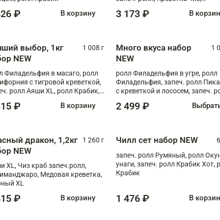
Запечённый лосось терияки,
426 ₽
3 173 ₽
В корзину
В корзи
Флорида
чший выбор, 1кг
Много вкуса набор
1 008 г
1 
бор NEW
NEW
л Филадельфия в масаго, ролл
ролл Филадельфия в угре, ролл
ифорния с тигровой креветкой,
Филадельфия, запеч. ролл Пик
еч. ролл Аяши XL, ролл Крабик,
с креветкой и лососем, запеч. р
еч. ролл Лосось терияки
С тигровой креветкой
315 ₽
2 499 ₽
В корзину
Выбрат
асный дракон, 1,2кг
Чилл сет набор NEW
1 260 г
6
бор NEW
запеч. ролл Румяный, ролл Оку
унаги, запеч. ролл Крабик Хот, 
и XL, Чиз краб запеч.ролл,
Крабик
иманджаро, Медовая креветка,
ный XL
615 ₽
1 476 ₽
В корзину
В корзи