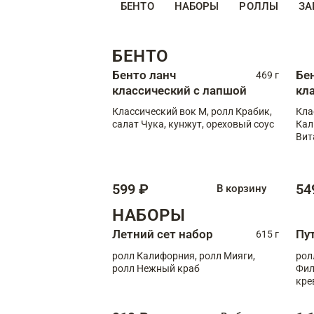
БЕНТО
НАБОРЫ
РОЛЛЫ
ЗА
БЕНТО
Бенто ланч
Бе
469 г
классический с лапшой
кл
Классический вок М, ролл Крабик,
Кла
салат Чука, кунжут, ореховый соус
Кал
Вит
599 ₽
54
В корзину
НАБОРЫ
Летний сет набор
Пу
615 г
ролл Калифорния, ролл Мияги,
рол
ролл Нежный краб
Фил
кре