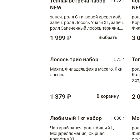
Теплая встреча набор
Фл
1 078 г
NEW
NE
запеч. ролл С тигровой креветкой,
рол
запеч. ролл Лосось Унаги XL, запеч.
Кор
ролл Запеченный лосось терияки,
Фил
запеч. ролл Румяный XL
Лос
1 999 ₽
3 
Выбрать
Тиг
зап
Лосось трио набор
То
575 г
Мияги, Филадельфия в масаго, Яки
рол
лосось
Кал
Хот
тер
1 379 ₽
2 
В корзину
Любимый 1кг набор
Мо
1 030 г
Чиз краб запеч. ролл, Аяши XL,
рол
Моцарелломания, Сырная
Фил
креветка XL
огу