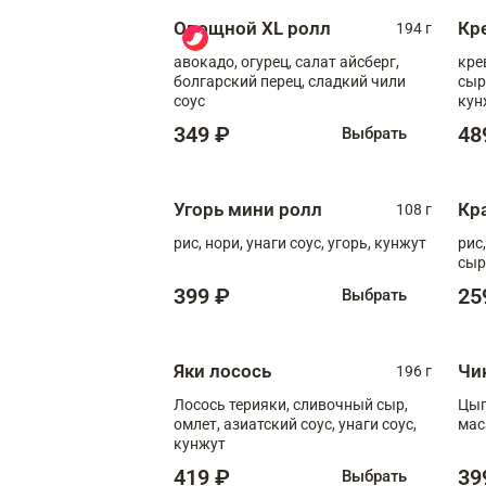
Овощной XL ролл
Кр
194 г
авокадо, огурец, салат айсберг,
кре
болгарский перец, сладкий чили
сыр
соус
кун
диж
349 ₽
48
Выбрать
Угорь мини ролл
Кр
108 г
рис, нори, унаги соус, угорь, кунжут
рис
сыр
399 ₽
25
Выбрать
Яки лосось
Чи
196 г
Лосось терияки, сливочный сыр,
Цып
омлет, азиатский соус, унаги соус,
мас
кунжут
419 ₽
39
Выбрать