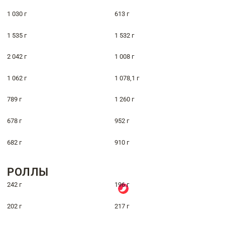
1 030 г
613 г
1 535 г
1 532 г
2 042 г
1 008 г
1 062 г
1 078,1 г
789 г
1 260 г
678 г
952 г
682 г
910 г
РОЛЛЫ
242 г
196 г
202 г
217 г