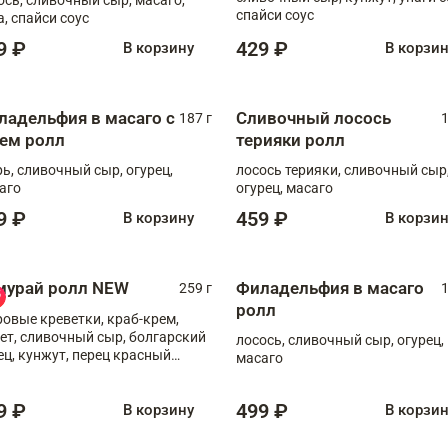
спайси соус
а, спайси соус
9 ₽
429 ₽
В корзину
В корзи
ладельфия в масаго с
Сливочный лосось
187 г
1
рем ролл
терияки ролл
рь, сливочный сыр, огурец,
лосось терияки, сливочный сыр
аго
огурец, масаго
9 ₽
459 ₽
В корзину
В корзи
мурай ролл NEW
Филадельфия в масаго
259 г
1
ролл
ровые креветки, краб-крем,
ет, сливочный сыр, болгарский
лосось, сливочный сыр, огурец,
ец, кунжут, перец красный
масаго
отый, масаго, шеф-соус
9 ₽
499 ₽
В корзину
В корзи