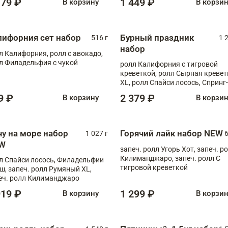
179 ₽
1 449 ₽
В корзину
В корзи
лифорния сет набор
Бурный праздник
516 г
1 
набор
л Калифорния, ролл с авокадо,
л Филадельфия с чукой
ролл Калифорния с тигровой
креветкой, ролл Сырная кревет
XL, ролл Спайси лосось, Спринг-
ролл с угрем и лососем, запеч. 
9 ₽
2 379 ₽
В корзину
В корзи
Медовая креветка
чу на море набор
Горячий лайк набор NEW
1 027 г
6
W
запеч. ролл Угорь Хот, запеч. р
Килиманджаро, запеч. ролл С
л Спайси лосось, Филадельфии
тигровой креветкой
ш, запеч. ролл Румяный XL,
еч. ролл Килиманджаро
919 ₽
1 299 ₽
В корзину
В корзи