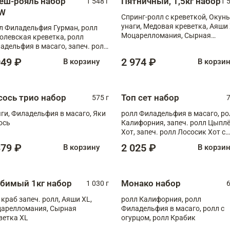
еш-рояль набор
Пятничный, 1,5кг набор
1 548 г
1 
W
Спринг-ролл с креветкой, Окунь
унаги, Медовая креветка, Аяши 
л Филадельфия Гурман, ролл
Моцарелломания, Сырная
олевская креветка, ролл
креветка XL
адельфия в масаго, запеч. ролл
ось Унаги XL, запеч. ролл
049 ₽
2 974 ₽
В корзину
В корзи
ровая креветка с моцареллой,
еч. ролл Эби краб с лососем
сось трио набор
Топ сет набор
575 г
7
ги, Филадельфия в масаго, Яки
ролл Филадельфия в масаго, ро
ось
Калифорния, запеч. ролл Цыпл
Хот, запеч. ролл Лососик Хот с
терияки , запеч. ролл Крабик Хо
379 ₽
2 025 ₽
В корзину
В корзи
бимый 1кг набор
Монако набор
1 030 г
6
 краб запеч. ролл, Аяши XL,
ролл Калифорния, ролл
арелломания, Сырная
Филадельфия в масаго, ролл с
ветка XL
огурцом, ролл Крабик