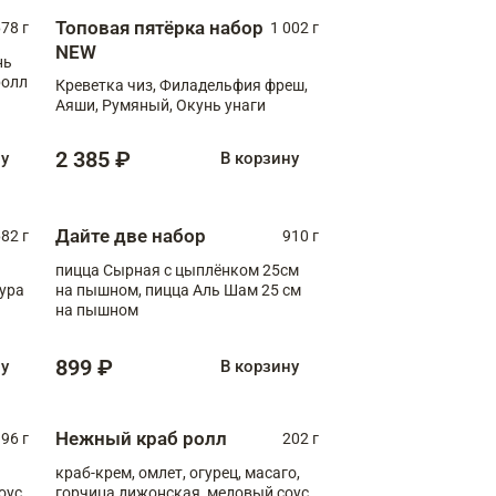
Топовая пятёрка набор
78 г
1 002 г
NEW
нь
ролл
Креветка чиз, Филадельфия фреш,
Аяши, Румяный, Окунь унаги
2 385 ₽
ну
В корзину
Дайте две набор
82 г
910 г
пицца Сырная с цыплёнком 25см
пура
на пышном, пицца Аль Шам 25 см
на пышном
899 ₽
ну
В корзину
Нежный краб ролл
96 г
202 г
краб-крем, омлет, огурец, масаго,
оус,
горчица дижонская, медовый соус