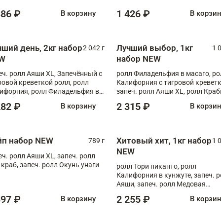
886 ₽
1 426 ₽
В корзину
В корзи
чший день, 2кг набор
Лучший выбор, 1кг
2 042 г
1 
W
набор NEW
еч. ролл Аяши XL, Запечённый с
ролл Филадельфия в масаго, ро
ровой креветкой ролл, ролл
Калифорния с тигровой креветк
ифорния, ролл Филадельфия в
запеч. ролл Аяши XL, ролл Краб
аго, запеч. ролл Румяный XL,
запеч. ролл Лосось терияки
282 ₽
2 315 ₽
В корзину
В корзи
еч. ролл Моцарелломания, ролл
ная креветка XL, запеч. ролл
ный XL
йп набор NEW
Хитовый хит, 1кг набор
789 г
1 
NEW
еч. ролл Аяши XL, запеч. ролл
 краб, запеч. ролл Окунь унаги
ролл Тори пиканто, ролл
Калифорния в кунжуте, запеч. 
Аяши, запеч. ролл Медовая
креветка, ролл Филадельфия с
397 ₽
2 255 ₽
В корзину
В корзи
чукой