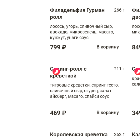
Филадельфия Гурман
Фи
266 г
ролл
дв
лосось, угорь, сливочный сыр,
лос
авокадо, микрозелень, масаго,
мик
кунжут, унаги соус
799 ₽
84
В корзину
Спринг-ролл с
Сп
211 г
креветкой
кра
сал
тигровые креветки, спринг-тесто,
сливочный сыр, огурец, салат
айсберг, масаго, спайси соус
469 ₽
34
В корзину
Королевская креветка
Ка
262 г