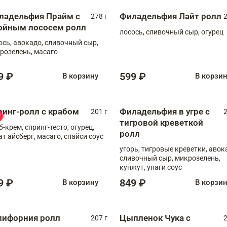
ладельфия Прайм с
Филадельфия Лайт ролл
278 г
2
ойным лососем ролл
лосось, сливочный сыр, огурец
ось, авокадо, сливочный сыр,
розелень, масаго
9 ₽
599 ₽
В корзину
В корзи
ринг-ролл с крабом
Филадельфия в угре с
201 г
2
тигровой креветкой
б-крем, спринг-тесто, огурец,
ролл
ат айсберг, масаго, спайси соус
угорь, тигровые креветки, авок
сливочный сыр, микрозелень,
кунжут, унаги соус
9 ₽
849 ₽
В корзину
В корзи
лифорния ролл
Цыпленок Чука с
207 г
2