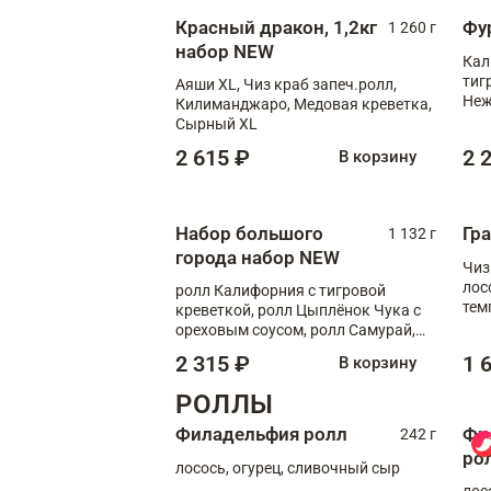
Красный дракон, 1,2кг
Фу
1 260 г
набор NEW
Кал
тиг
Аяши XL, Чиз краб запеч.ролл,
Неж
Килиманджаро, Медовая креветка,
Сырный XL
2 615 ₽
2 
В корзину
Набор большого
Гр
1 132 г
города набор NEW
Чиз
лос
ролл Калифорния с тигровой
тем
креветкой, ролл Цыплёнок Чука с
кре
ореховым соусом, ролл Самурай,
ролл Шиитаке пиканто, Спринг-
2 315 ₽
1 
В корзину
ролл с крабом
РОЛЛЫ
Филадельфия ролл
Фи
242 г
ро
лосось, огурец, сливочный сыр
лос