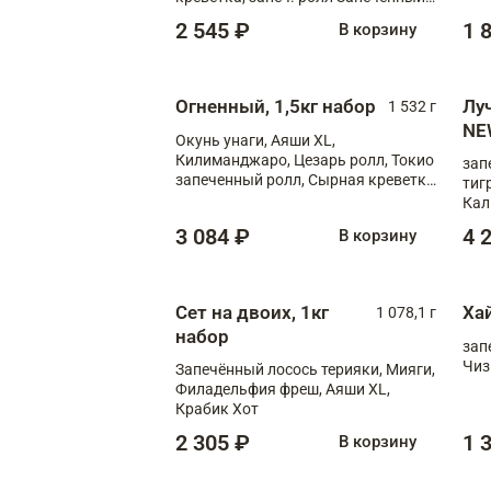
лосось терияки, запеч. ролл Аяши
2 545 ₽
1 
В корзину
XL, запеч. ролл Крабик Хот
Огненный, 1,5кг набор
Лу
1 532 г
NE
Окунь унаги, Аяши XL,
Килиманджаро, Цезарь ролл, Токио
зап
запеченный ролл, Сырная креветка
тиг
XL
Кал
мас
3 084 ₽
4 
В корзину
зап
Сыр
Сыр
Сет на двоих, 1кг
Ха
1 078,1 г
набор
зап
Чиз
Запечённый лосось терияки, Мияги,
Филадельфия фреш, Аяши XL,
Крабик Хот
2 305 ₽
1 
В корзину