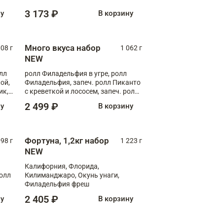
Флорида
3 173 ₽
ну
В корзину
Много вкуса набор
008 г
1 062 г
NEW
лл
ролл Филадельфия в угре, ролл
ой,
Филадельфия, запеч. ролл Пиканто
ик,
с креветкой и лососем, запеч. ролл
С тигровой креветкой
2 499 ₽
ну
В корзину
Фортуна, 1,2кг набор
098 г
1 223 г
NEW
Калифорния, Флорида,
ролл
Килиманджаро, Окунь унаги,
Филадельфия фреш
2 405 ₽
ну
В корзину