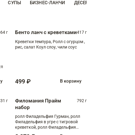
СУПЫ
БИЗНЕС-ЛАНЧИ
ДЕСЕРТЫ
ДОПОЛНИТЕ
Бенто ланч с креветками
64 г
417 г
Креветки темпура, Ролл с огурцом ,
рис, салат Коул слоу, чили соус
ул
499 ₽
ну
В корзину
Филомания Прайм
31 г
792 г
набор
ролл Филадельфия Гурман, ролл
Филадельфия в угре с тигровой
креветкой, ролл Филадельфия
Прайм с двойным лососем