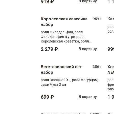
919 ₽
1 
В корзину
Королевская классика
Ка
959 г
набор
рол
рол
ролл Филадельфия, ролл
Филадельфия в угре, ролл
Королевская креветка, ролл
Калифорния
2 279 ₽
99
В корзину
Вегетарианский сет
Хо
356 г
набор
NE
ролл Овощной XL, ролл с огурцом,
рол
суши Чука 2 шт.
фре
зап
699 ₽
1 
В корзину