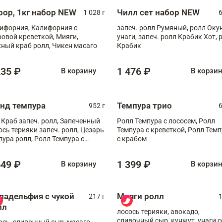
рор, 1кг набор NEW
Чилл сет набор NEW
1 028 г
6
ифорния, Калифорния с
запеч. ролл Румяный, ролл Оку
ровой креветкой, Мияги,
унаги, запеч. ролл Крабик Хот, 
ный краб ролл, Чикен масаго
Крабик
235 ₽
1 476 ₽
В корзину
В корзи
анд темпура
Темпура трио
952 г
6
 Краб запеч. ролл, Запеченный
Ролл Темпура с лососем, Ролл
ось терияки запеч. ролл, Цезарь
Темпура с креветкой, Ролл Тем
пура ролл, Ролл Темпура с
с крабом
веткой
649 ₽
1 399 ₽
В корзину
В корзи
ладельфия с чукой
Мияги ролл
217 г
1
лл
лосось терияки, авокадо,
сливочный сыр, кунжут, унаги с
ось, сливочный сыр, масаго,