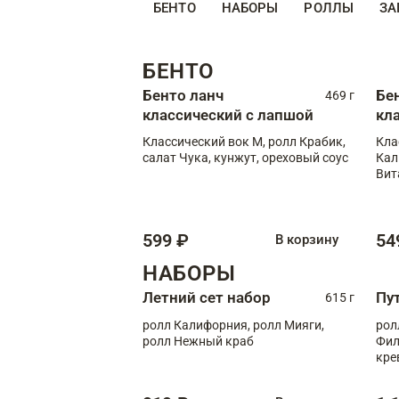
БЕНТО
НАБОРЫ
РОЛЛЫ
ЗА
БЕНТО
Бенто ланч
Бе
469 г
классический с лапшой
кл
Классический вок М, ролл Крабик,
Кла
салат Чука, кунжут, ореховый соус
Кал
Вит
599 ₽
54
В корзину
НАБОРЫ
Летний сет набор
Пу
615 г
ролл Калифорния, ролл Мияги,
рол
ролл Нежный краб
Фил
кре