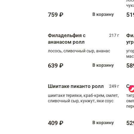
чук
759 ₽
51
В корзину
Филадельфия с
Фи
217 г
ананасом ролл
уг
лосось, сливочный сыр, ананас
уго
мас
639 ₽
58
В корзину
Шиитаке пиканто ролл
Са
249 г
шиитаке терияки, краб-крем, омлет,
тиг
сливочный сыр, кунжут, яки соус
омл
пер
мол
409 ₽
52
В корзину