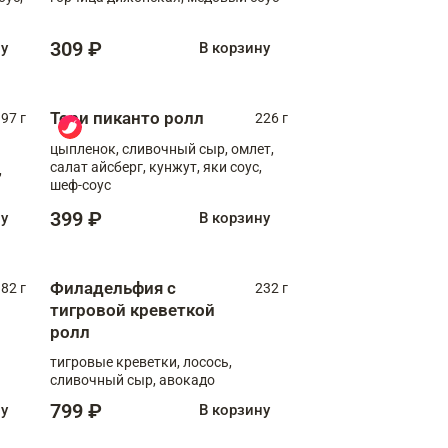
309 ₽
ну
В корзину
Тори пиканто ролл
97 г
226 г
цыпленок, сливочный сыр, омлет,
салат айсберг, кунжут, яки соус,
,
шеф-соус
399 ₽
ну
В корзину
Филадельфия с
82 г
232 г
тигровой креветкой
ролл
тигровые креветки, лосось,
сливочный сыр, авокадо
799 ₽
ну
В корзину