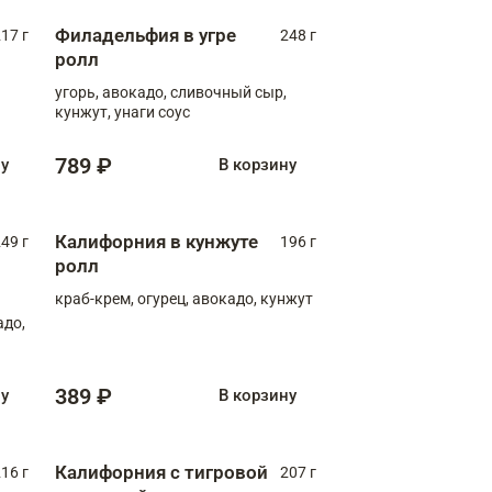
Филадельфия в угре
17 г
248 г
ролл
угорь, авокадо, сливочный сыр,
кунжут, унаги соус
789 ₽
ну
В корзину
Калифорния в кунжуте
49 г
196 г
ролл
краб-крем, огурец, авокадо, кунжут
адо,
389 ₽
ну
В корзину
Калифорния с тигровой
16 г
207 г