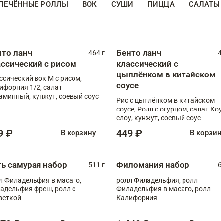
ПЕЧЁННЫЕ РОЛЛЫ
ВОК
СУШИ
ПИЦЦА
САЛАТЫ
нто ланч
Бенто ланч
464 г
4
ассический с рисом
классический с
цыплёнком в китайском
ссический вок М с рисом,
соусе
ифорния 1/2, салат
аминный, кунжут, соевый соус
Рис с цыплёнком в китайском
соусе, Ролл с огурцом, салат Ко
слоу, кунжут, соевый соус
9 ₽
449 ₽
В корзину
В корзи
ть самурая набор
Филомания набор
511 г
6
л Филадельфия в масаго,
ролл Филадельфия, ролл
адельфия фреш, ролл с
Филадельфия в масаго, ролл
веткой
Калифорния