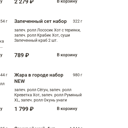
2 279 ₽
ну
В корзину
Запеченный сет набор
254 г
322 г
запеч. ролл Лососик Хот с терияки,
запеч. ролл Крабик Хот, суши
Запеченный краб 2 шт.
ка
ролл
789 ₽
ну
В корзину
Жара в городе набор
44 г
980 г
NEW
олл
запеч. ролл Сёгун, запеч. ролл
Креветка Хот, запеч. ролл Румяный
XL, запеч. ролл Окунь унаги
1 799 ₽
ну
В корзину