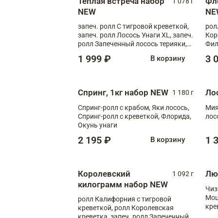
Теплая встреча набор
Фл
1 078 г
NEW
NE
запеч. ролл С тигровой креветкой,
рол
запеч. ролл Лосось Унаги XL, запеч.
Кор
ролл Запеченный лосось терияки,
Фил
запеч. ролл Румяный XL
Лос
1 999 ₽
3 
В корзину
Тиг
зап
Спринг, 1кг набор NEW
Ло
1 180 г
Спринг-ролл с крабом, Яки лосось,
Мия
Спринг-ролл с креветкой, Флорида,
лос
Окунь унаги
2 195 ₽
1 
В корзину
Королевский
Лю
1 092 г
килограмм набор NEW
Чиз
Моц
ролл Калифорния с тигровой
кре
креветкой, ролл Королевская
креветка, запеч. ролл Запеченный