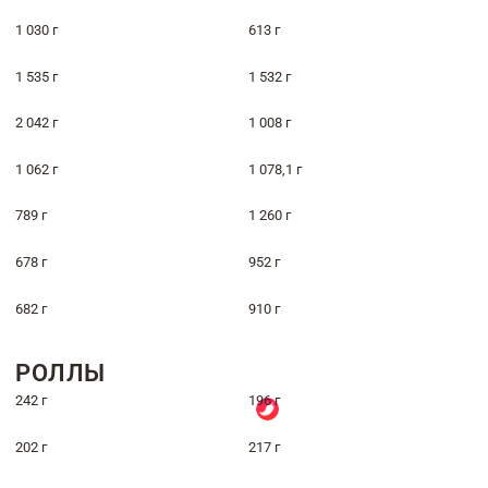
1 030 г
613 г
1 535 г
1 532 г
2 042 г
1 008 г
1 062 г
1 078,1 г
789 г
1 260 г
678 г
952 г
682 г
910 г
РОЛЛЫ
242 г
196 г
202 г
217 г