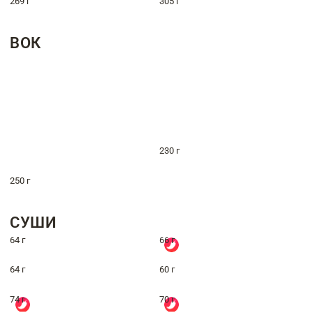
269 г
305 г
ВОК
230 г
250 г
СУШИ
64 г
66 г
64 г
60 г
74 г
70 г