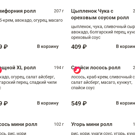
лифорния ролл
Цыпленок Чука с
207 г
2
ореховым соусом ролл
б-крем, авокадо, огурец, масаго
цыпленок, чука, сливочный сыр
авокадо, болгарский перец, кун
ореховый соус
9 ₽
409 ₽
В корзину
В корзи
ощной XL ролл
Спайси лосось ролл
194 г
2
кадо, огурец, салат айсберг,
лосось, краб-крем, сливочный с
гарский перец, сладкий чили
салат айсберг, масаго, кунжут,
с
спайси соус
9 ₽
549 ₽
В корзину
В корзи
сось мини ролл
Угорь мини ролл
102 г
1
ось, рис, нори
рис, нори, унаги соус, угорь, ку