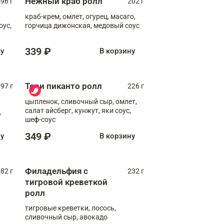
Нежный краб ролл
96 г
202 г
краб-крем, омлет, огурец, масаго,
оус,
горчица дижонская, медовый соус
339 ₽
ну
В корзину
Тори пиканто ролл
97 г
226 г
цыпленок, сливочный сыр, омлет,
салат айсберг, кунжут, яки соус,
,
шеф-соус
349 ₽
ну
В корзину
Филадельфия с
82 г
232 г
тигровой креветкой
ролл
тигровые креветки, лосось,
сливочный сыр, авокадо