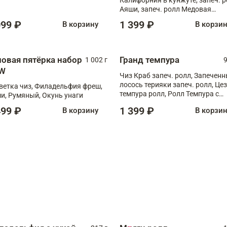
Аяши, запеч. ролл Медовая
креветка, ролл Филадельфия с
099 ₽
1 399 ₽
В корзину
В корзи
чукой
повая пятёрка набор
Гранд темпура
1 002 г
9
W
Чиз Краб запеч. ролл, Запечен
лосось терияки запеч. ролл, Це
ветка чиз, Филадельфия фреш,
темпура ролл, Ролл Темпура с
и, Румяный, Окунь унаги
креветкой
499 ₽
1 399 ₽
В корзину
В корзи