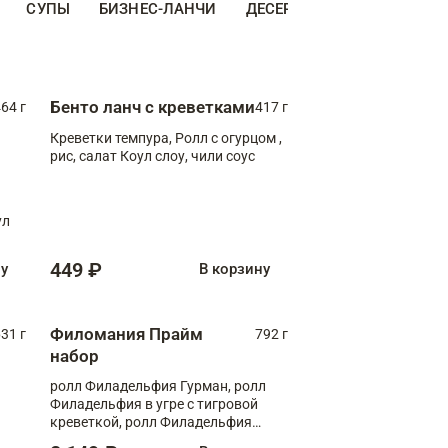
СУПЫ
БИЗНЕС-ЛАНЧИ
ДЕСЕРТЫ
ДОПОЛНИТЕ
Бенто ланч с креветками
64 г
417 г
Креветки темпура, Ролл с огурцом ,
рис, салат Коул слоу, чили соус
ул
449 ₽
ну
В корзину
Филомания Прайм
31 г
792 г
набор
ролл Филадельфия Гурман, ролл
Филадельфия в угре с тигровой
креветкой, ролл Филадельфия
Прайм с двойным лососем