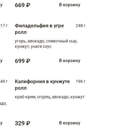
669 ₽
ну
В корзину
Филадельфия в угре
17 г
248 г
ролл
угорь, авокадо, сливочный сыр,
кунжут, унаги соус
699 ₽
ну
В корзину
Калифорния в кунжуте
49 г
196 г
ролл
краб-крем, огурец, авокадо, кунжут
адо,
329 ₽
ну
В корзину