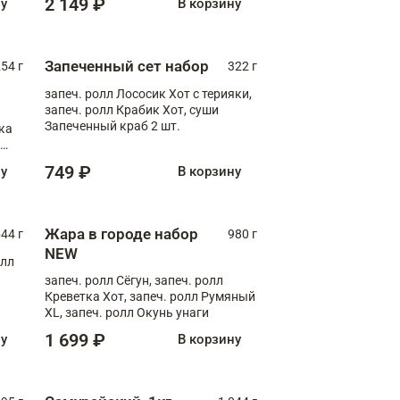
2 149 ₽
ну
В корзину
Запеченный сет набор
254 г
322 г
запеч. ролл Лососик Хот с терияки,
запеч. ролл Крабик Хот, суши
Запеченный краб 2 шт.
ка
ролл
749 ₽
ну
В корзину
Жара в городе набор
44 г
980 г
NEW
олл
запеч. ролл Сёгун, запеч. ролл
Креветка Хот, запеч. ролл Румяный
XL, запеч. ролл Окунь унаги
1 699 ₽
ну
В корзину