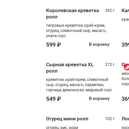
Королевская креветка
Ка
262 г
ролл
кра
тигровые креветки, краб-крем,
огурец, сливочный сыр, масаго,
унаги соус
599 ₽
39
В корзину
Сырная креветка XL
Ов
272 г
ролл
аво
бол
креветки, краб-крем, сливочный
соу
сыр, огурец, масаго, пармезан,
горчица дижонская, медовый соус
549 ₽
36
В корзину
Огурец мини ролл
Ло
102 г
огурец, рис, нори
лос