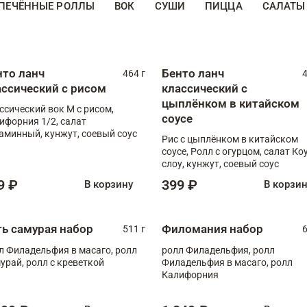
ПЕЧЁННЫЕ РОЛЛЫ
ВОК
СУШИ
ПИЦЦА
САЛАТЫ
нто ланч
Бенто ланч
464 г
4
ассический с рисом
классический с
цыплёнком в китайском
ссический вок М с рисом,
соусе
ифорния 1/2, салат
аминный, кунжут, соевый соус
Рис с цыплёнком в китайском
соусе, Ролл с огурцом, салат Ко
слоу, кунжут, соевый соус
9 ₽
399 ₽
В корзину
В корзи
ть самурая набор
Филомания набор
511 г
6
л Филадельфия в масаго, ролл
ролл Филадельфия, ролл
урай, ролл с креветкой
Филадельфия в масаго, ролл
Калифорния