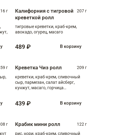
Калифорния с тигровой
16 г
207 г
креветкой ролл
,
тигровые креветки, краб-крем,
жут,
авокадо, огурец, масаго
489 ₽
ну
В корзину
Креветка Чиз ролл
59 г
209 г
ыр,
креветки, краб-крем, сливочный
сыр, пармезан, салат айсберг,
кунжут, масаго, горчица
дижонская, медовый соус
439 ₽
ну
В корзину
Крабик мини ролл
08 г
122 г
нжут
рис, нори, краб-крем, сливочный