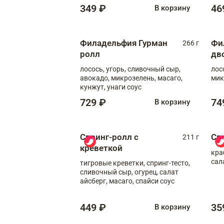
349 ₽
46
В корзину
Филадельфия Гурман
Фи
266 г
ролл
дв
лосось, угорь, сливочный сыр,
лос
авокадо, микрозелень, масаго,
мик
кунжут, унаги соус
729 ₽
74
В корзину
Спринг-ролл с
Сп
211 г
креветкой
кра
сал
тигровые креветки, спринг-тесто,
сливочный сыр, огурец, салат
айсберг, масаго, спайси соус
449 ₽
35
В корзину