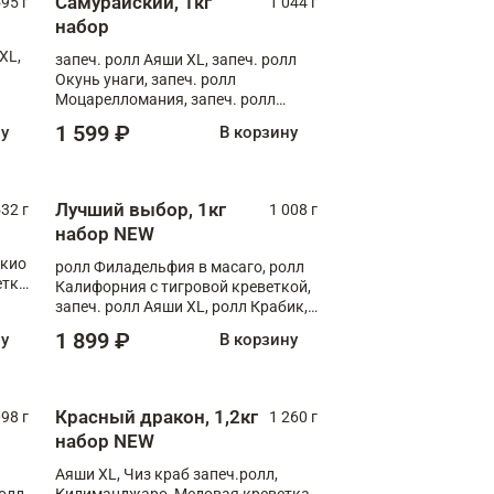
Самурайский, 1кг
595 г
1 044 г
набор
XL,
запеч. ролл Аяши XL, запеч. ролл
Окунь унаги, запеч. ролл
Моцарелломания, запеч. ролл
Килиманджаро
1 599 ₽
ну
В корзину
Лучший выбор, 1кг
532 г
1 008 г
набор NEW
окио
ролл Филадельфия в масаго, ролл
етка
Калифорния с тигровой креветкой,
запеч. ролл Аяши XL, ролл Крабик,
запеч. ролл Лосось терияки
1 899 ₽
ну
В корзину
Красный дракон, 1,2кг
098 г
1 260 г
набор NEW
Аяши XL, Чиз краб запеч.ролл,
ролл
Килиманджаро, Медовая креветка,