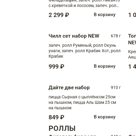
с креветкой и лососем, запеч. ролл
С тигровой креветкой
2 299 ₽
1 
В корзину
Чилл сет набор NEW
То
678 г
NE
запеч. ролл Румяный, ролл Окунь
унаги, запеч. ролл Крабик Хот, ролл
Кре
Крабик
Аяш
999 ₽
1 
В корзину
Дайте две набор
910 г
пицца Сырная с цыплёнком 25см
на пышном, пицца Аль Шам 25 см
на пышном
849 ₽
В корзину
РОЛЛЫ