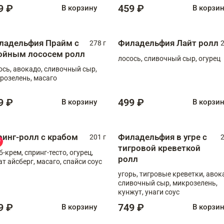
9 ₽
459 ₽
В корзину
В корзи
ладельфия Прайм с
Филадельфия Лайт ролл
278 г
2
ойным лососем ролл
лосось, сливочный сыр, огурец
ось, авокадо, сливочный сыр,
розелень, масаго
9 ₽
499 ₽
В корзину
В корзи
ринг-ролл с крабом
Филадельфия в угре с
201 г
2
тигровой креветкой
б-крем, спринг-тесто, огурец,
ролл
ат айсберг, масаго, спайси соус
угорь, тигровые креветки, авок
сливочный сыр, микрозелень,
кунжут, унаги соус
9 ₽
749 ₽
В корзину
В корзи