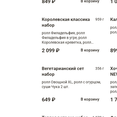
849 ₽
1 
В корзину
Королевская классика
Ка
959 г
набор
рол
рол
ролл Филадельфия, ролл
Филадельфия в угре, ролл
Королевская креветка, ролл
Калифорния
2 099 ₽
89
В корзину
Вегетарианский сет
Хо
356 г
набор
NE
ролл Овощной XL, ролл с огурцом,
рол
суши Чука 2 шт.
зап
рол
649 ₽
1 
В корзину