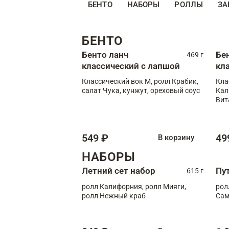
БЕНТО
НАБОРЫ
РОЛЛЫ
ЗА
БЕНТО
Бенто ланч
Бе
469 г
классический с лапшой
кл
Классический вок М, ролл Крабик,
Кла
салат Чука, кунжут, ореховый соус
Кал
Вит
549 ₽
49
В корзину
НАБОРЫ
Летний сет набор
Пу
615 г
ролл Калифорния, ролл Мияги,
рол
ролл Нежный краб
Сам