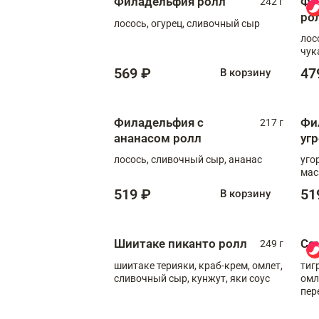
Филадельфия ролл
Фи
242 г
ро
лосось, огурец, сливочный сыр
лос
чук
569 ₽
47
В корзину
Филадельфия с
Фи
217 г
ананасом ролл
уг
лосось, сливочный сыр, ананас
уго
мас
519 ₽
51
В корзину
Шиитаке пиканто ролл
Са
249 г
шиитаке терияки, краб-крем, омлет,
тиг
сливочный сыр, кунжут, яки соус
омл
пер
мол