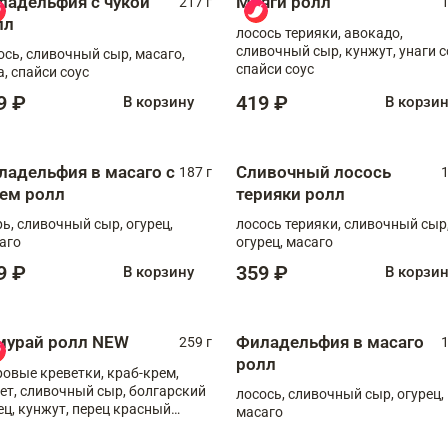
ладельфия с чукой
Мияги ролл
217 г
1
лл
лосось терияки, авокадо,
сливочный сыр, кунжут, унаги с
ось, сливочный сыр, масаго,
спайси соус
а, спайси соус
9 ₽
419 ₽
В корзину
В корзи
ладельфия в масаго с
Сливочный лосось
187 г
1
рем ролл
терияки ролл
рь, сливочный сыр, огурец,
лосось терияки, сливочный сыр
аго
огурец, масаго
9 ₽
359 ₽
В корзину
В корзи
мурай ролл NEW
Филадельфия в масаго
259 г
1
ролл
ровые креветки, краб-крем,
ет, сливочный сыр, болгарский
лосось, сливочный сыр, огурец,
ец, кунжут, перец красный
масаго
отый, масаго, шеф-соус