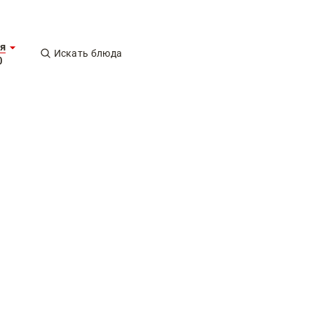
я
Искать блюда
0