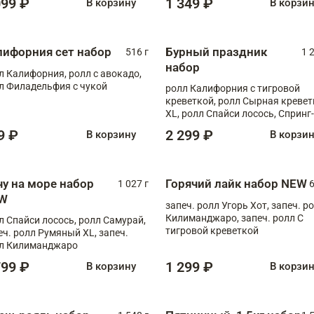
099 ₽
1 349 ₽
В корзину
В корзи
лифорния сет набор
Бурный праздник
516 г
1 
набор
л Калифорния, ролл с авокадо,
л Филадельфия с чукой
ролл Калифорния с тигровой
креветкой, ролл Сырная кревет
XL, ролл Спайси лосось, Спринг-
ролл с угрем и лососем, запеч. 
9 ₽
2 299 ₽
В корзину
В корзи
Медовая креветка
чу на море набор
Горячий лайк набор NEW
1 027 г
6
W
запеч. ролл Угорь Хот, запеч. р
Килиманджаро, запеч. ролл С
л Спайси лосось, ролл Самурай,
тигровой креветкой
еч. ролл Румяный XL, запеч.
л Килиманджаро
799 ₽
1 299 ₽
В корзину
В корзи