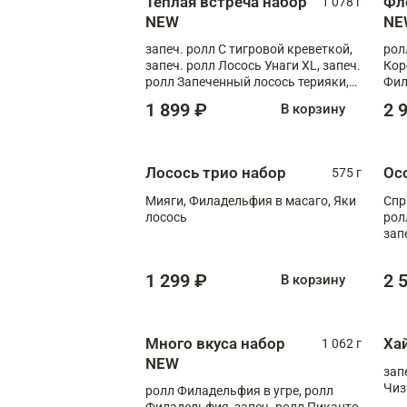
Теплая встреча набор
Фл
1 078 г
NEW
NE
запеч. ролл С тигровой креветкой,
рол
запеч. ролл Лосось Унаги XL, запеч.
Кор
ролл Запеченный лосось терияки,
Фил
запеч. ролл Румяный XL
Лос
1 899 ₽
2 
В корзину
Тиг
зап
Лосось трио набор
Ос
575 г
Мияги, Филадельфия в масаго, Яки
Спр
лосось
рол
зап
Зап
Фло
1 299 ₽
2 
В корзину
Много вкуса набор
Ха
1 062 г
NEW
зап
Чиз
ролл Филадельфия в угре, ролл
Филадельфия, запеч. ролл Пиканто