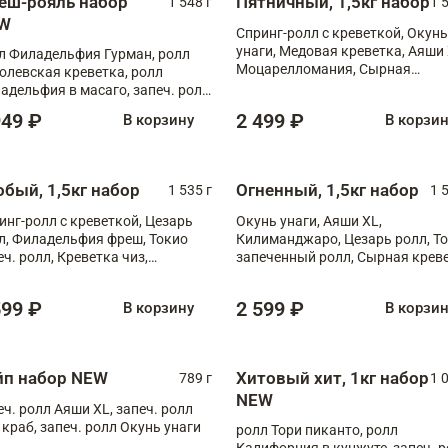
еш-рояль набор
Пятничный, 1,5кг набор
1 548 г
1 
W
Спринг-ролл с креветкой, Окунь
унаги, Медовая креветка, Аяши 
л Филадельфия Гурман, ролл
Моцарелломания, Сырная
олевская креветка, ролл
креветка XL
адельфия в масаго, запеч. ролл
ось Унаги XL, запеч. ролл
949 ₽
2 499 ₽
В корзину
В корзи
ровая креветка с моцареллой,
еч. ролл Эби краб с лососем
обый, 1,5кг набор
Огненный, 1,5кг набор
1 535 г
1 
инг-ролл с креветкой, Цезарь
Окунь унаги, Аяши XL,
л, Филадельфия фреш, Токио
Килиманджаро, Цезарь ролл, Т
еч. ролл, Креветка чиз,
запеченный ролл, Сырная крев
ечённый лосось терияки,
XL
рида
599 ₽
2 599 ₽
В корзину
В корзи
йп набор NEW
Хитовый хит, 1кг набор
789 г
1 
NEW
еч. ролл Аяши XL, запеч. ролл
 краб, запеч. ролл Окунь унаги
ролл Тори пиканто, ролл
Калифорния в кунжуте, запеч. 