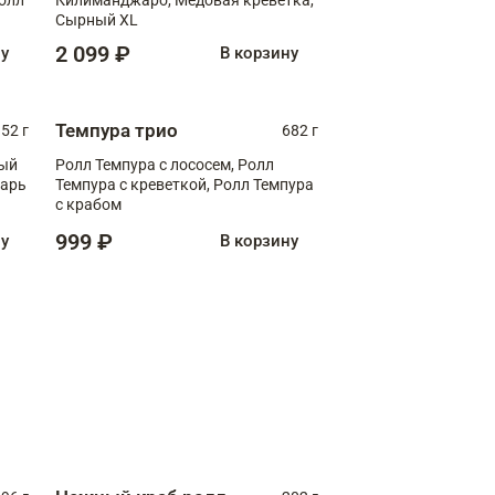
Сырный XL
2 099 ₽
ну
В корзину
Темпура трио
52 г
682 г
ный
Ролл Темпура с лососем, Ролл
зарь
Темпура с креветкой, Ролл Темпура
с крабом
999 ₽
ну
В корзину