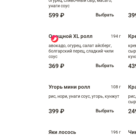
огурец, сливочный сыр, масаго,
унаги соус
599 ₽
39
Выбрать
Овощной XL ролл
Кр
194 г
авокадо, огурец, салат айсберг,
кре
болгарский перец, сладкий чили
сыр
соус
кун
диж
369 ₽
43
Выбрать
Угорь мини ролл
Кр
108 г
рис, нори, унаги соус, угорь, кунжут
рис
сыр
399 ₽
24
Выбрать
Яки лосось
Чи
196 г