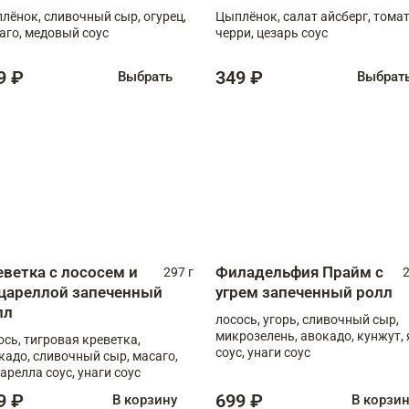
лёнок, сливочный сыр, огурец,
Цыплёнок, салат айсберг, тома
аго, медовый соус
черри, цезарь соус
9 ₽
349 ₽
Выбрать
Выбрат
еветка с лососем и
Филадельфия Прайм с
297 г
2
цареллой запеченный
угрем запеченный ролл
лл
лосось, угорь, сливочный сыр,
микрозелень, авокадо, кунжут, 
ось, тигровая креветка,
соус, унаги соус
кадо, сливочный сыр, масаго,
арелла соус, унаги соус
9 ₽
699 ₽
В корзину
В корзи