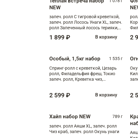
Теплая встреча набор
Фл
1 078 г
NEW
NE
запеч. ролл С тигровой креветкой,
рол
запеч. ролл Лосось Унаги XL, запеч.
Кор
ролл Запеченный лосось терияки,
Фил
запеч. ролл Румяный XL
Лос
1 899 ₽
2 
В корзину
Тиг
зап
Особый, 1,5кг набор
Ог
1 535 г
Спринг-ролл с креветкой, Цезарь
Оку
ролл, Филадельфия фреш, Токио
Кил
запеч. ролл, Креветка чиз,
зап
Запечённый лосось терияки,
XL
Флорида
2 599 ₽
2 
В корзину
Хайп набор NEW
Кр
789 г
на
запеч. ролл Аяши XL, запеч. ролл
Чиз краб, запеч. ролл Окунь унаги
Аяш
Кил