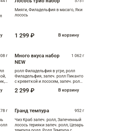
Лосось трио набор
044 г
575 г
Мияги, Филадельфия в масаго, Яки
лосось
лл
1 299 ₽
ну
В корзину
Много вкуса набор
008 г
1 062 г
NEW
лл
ролл Филадельфия в угре, ролл
ой,
Филадельфия, запеч. ролл Пиканто
ик,
с креветкой и лососем, запеч. ролл
С тигровой креветкой
2 299 ₽
ну
В корзину
Гранд темпура
78 г
952 г
нь
Чиз Краб запеч. ролл, Запеченный
ролл
лосось терияки запеч. ролл, Цезарь
темпура ролл, Ролл Темпура с