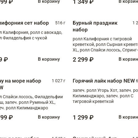
099 ₽
1 349 ₽
В корзину
В корзи
лифорния сет набор
Бурный праздник
516 г
1 
набор
л Калифорния, ролл с авокадо,
л Филадельфия с чукой
ролл Калифорния с тигровой
креветкой, ролл Сырная кревет
XL, ролл Спайси лосось, Спринг-
ролл с угрем и лососем, запеч. 
9 ₽
2 299 ₽
В корзину
В корзи
Медовая креветка
чу на море набор
Горячий лайк набор NEW
1 027 г
6
W
запеч. ролл Угорь Хот, запеч. р
Килиманджаро, запеч. ролл С
л Спайси лосось, Филадельфии
тигровой креветкой
ш, запеч. ролл Румяный XL,
еч. ролл Килиманджаро
799 ₽
1 299 ₽
В корзину
В корзи