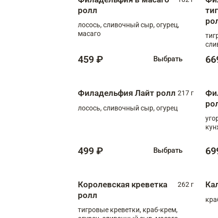
ролл
ти
ро
лосось, сливочный сыр, огурец,
масаго
тиг
сли
459 ₽
66
Выбрать
Филадельфия Лайт ролл
Фи
217 г
ро
лосось, сливочный сыр, огурец
уго
кун
499 ₽
69
Выбрать
Королевская креветка
Ка
262 г
ролл
кра
тигровые креветки, краб-крем,