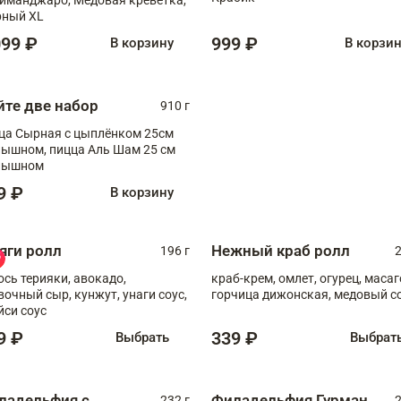
ный XL
099 ₽
999 ₽
В корзину
В корзи
йте две набор
910 г
ца Сырная с цыплёнком 25см
, пицца Аль Шам 25 см
пышном
9 ₽
В корзину
яги ролл
Нежный краб ролл
196 г
2
ось терияки, авокадо,
краб-крем, омлет, огурец, масаг
вочный сыр, кунжут, унаги соус,
горчица дижонская, медовый с
йси соус
9 ₽
339 ₽
Выбрать
Выбрат
ладельфия с
Филадельфия Гурман
232 г
2