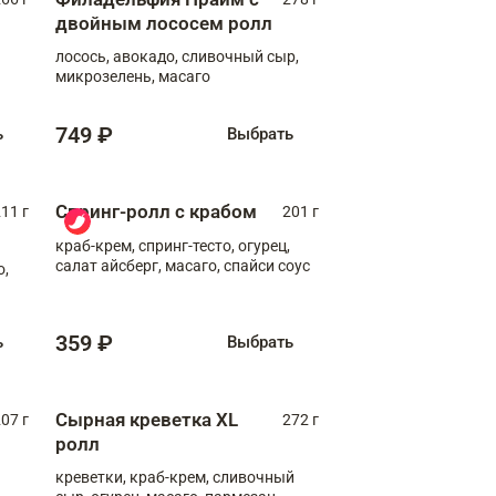
двойным лососем ролл
лосось, авокадо, сливочный сыр,
микрозелень, масаго
749 ₽
ь
Выбрать
Спринг-ролл с крабом
11 г
201 г
краб-крем, спринг-тесто, огурец,
салат айсберг, масаго, спайси соус
о,
359 ₽
ь
Выбрать
Сырная креветка XL
07 г
272 г
ролл
креветки, краб-крем, сливочный