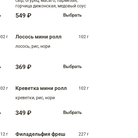
сыр, огурец, масаго, пармезан,
горчица дижонская, медовый соус
549 ₽
ь
Выбрать
Лосось мини ролл
02 г
102 г
лосось, рис, нори
369 ₽
ь
Выбрать
Креветка мини ролл
02 г
102 г
креветки, рис, нори
349 ₽
ь
Выбрать
Филадельфия фреш
12 г
227 г