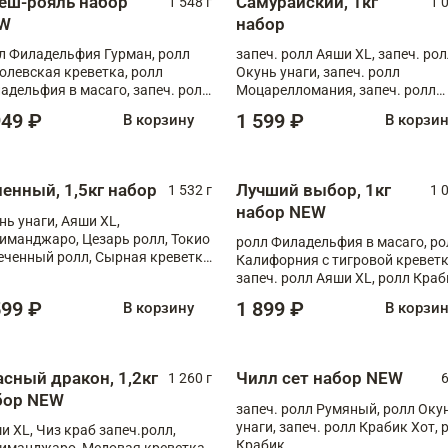
еш-рояль набор
Самурайский, 1кг
1 548 г
1 
W
набор
л Филадельфия Гурман, ролл
запеч. ролл Аяши XL, запеч. ро
олевская креветка, ролл
Окунь унаги, запеч. ролл
адельфия в масаго, запеч. ролл
Моцарелломания, запеч. ролл
ось Унаги XL, запеч. ролл
Килиманджаро
949 ₽
1 599 ₽
В корзину
В корзи
ровая креветка с моцареллой,
еч. ролл Эби краб с лососем
ненный, 1,5кг набор
Лучший выбор, 1кг
1 532 г
1 
набор NEW
нь унаги, Аяши XL,
иманджаро, Цезарь ролл, Токио
ролл Филадельфия в масаго, ро
еченный ролл, Сырная креветка
Калифорния с тигровой креветк
запеч. ролл Аяши XL, ролл Краб
запеч. ролл Лосось терияки
599 ₽
1 899 ₽
В корзину
В корзи
асный дракон, 1,2кг
Чилл сет набор NEW
1 260 г
6
бор NEW
запеч. ролл Румяный, ролл Оку
унаги, запеч. ролл Крабик Хот, 
и XL, Чиз краб запеч.ролл,
Крабик
иманджаро, Медовая креветка,