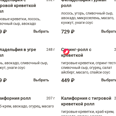
гровой креветкой
ролл
лл
лосось, угорь, сливочный сыр,
авокадо, микрозелень, масаго,
ровые креветки, лосось,
кунжут, унаги соус
вочный сыр, авокадо
9 ₽
729 ₽
Выбрать
Выбрат
ладельфия в угре
Спринг-ролл с
248 г
2
лл
креветкой
рь, авокадо, сливочный сыр,
тигровые креветки, спринг-тест
жут, унаги соус
сливочный сыр, огурец, салат
айсберг, масаго, спайси соус
9 ₽
449 ₽
Выбрать
Выбрат
лифорния ролл
Калифорния с тигровой
207 г
2
креветкой ролл
б-крем, авокадо, огурец, масаго
тигровые креветки, краб-крем,