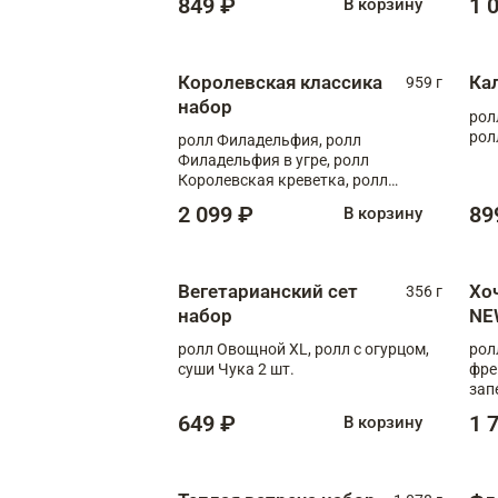
849 ₽
1 
В корзину
Королевская классика
Ка
959 г
набор
рол
рол
ролл Филадельфия, ролл
Филадельфия в угре, ролл
Королевская креветка, ролл
Калифорния
2 099 ₽
89
В корзину
Вегетарианский сет
Хо
356 г
набор
NE
ролл Овощной XL, ролл с огурцом,
рол
суши Чука 2 шт.
фре
зап
649 ₽
1 
В корзину