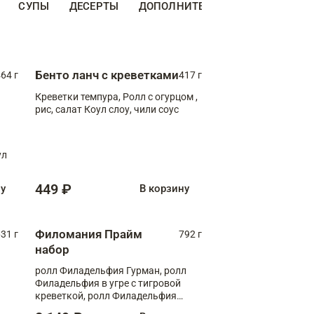
СУПЫ
ДЕСЕРТЫ
ДОПОЛНИТЕЛЬНО
НАПИТКИ
Бенто ланч с креветками
64 г
417 г
Креветки темпура, Ролл с огурцом ,
рис, салат Коул слоу, чили соус
ул
449 ₽
ну
В корзину
Филомания Прайм
31 г
792 г
набор
ролл Филадельфия Гурман, ролл
Филадельфия в угре с тигровой
креветкой, ролл Филадельфия
Прайм с двойным лососем