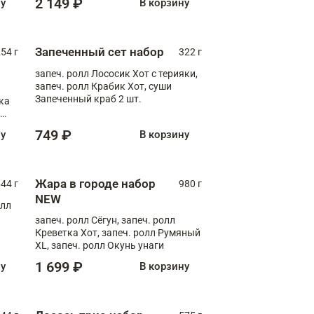
2 149 ₽
ну
В корзину
Запеченный сет набор
254 г
322 г
запеч. ролл Лососик Хот с терияки,
запеч. ролл Крабик Хот, суши
Запеченный краб 2 шт.
ка
ролл
749 ₽
ну
В корзину
Жара в городе набор
44 г
980 г
NEW
олл
запеч. ролл Сёгун, запеч. ролл
Креветка Хот, запеч. ролл Румяный
XL, запеч. ролл Окунь унаги
1 699 ₽
ну
В корзину