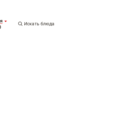
я
Искать блюда
0