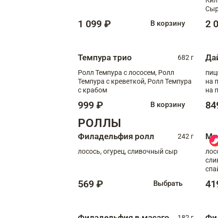
Сыр
1 099 ₽
2 
В корзину
Темпура трио
Да
682 г
Ролл Темпура с лососем, Ролл
пиц
Темпура с креветкой, Ролл Темпура
на пышном
с крабом
на 
999 ₽
84
В корзину
РОЛЛЫ
Филадельфия ролл
Ми
242 г
лосось, огурец, сливочный сыр
лос
сли
спа
569 ₽
41
Выбрать
Филадельфия в масаго
Фи
182 г