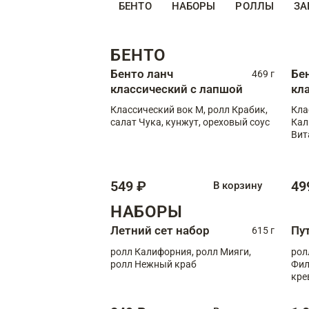
БЕНТО
НАБОРЫ
РОЛЛЫ
ЗА
БЕНТО
Бенто ланч
Бе
469 г
классический с лапшой
кл
Классический вок М, ролл Крабик,
Кла
салат Чука, кунжут, ореховый соус
Кал
Вит
549 ₽
49
В корзину
НАБОРЫ
Летний сет набор
Пу
615 г
ролл Калифорния, ролл Мияги,
рол
ролл Нежный краб
Фил
кре