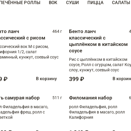
ПЕЧЁННЫЕ РОЛЛЫ
ВОК
СУШИ
ПИЦЦА
САЛАТЫ
нто ланч
Бенто ланч
464 г
4
ассический с рисом
классический с
цыплёнком в китайском
ссический вок М с рисом,
соусе
ифорния 1/2, салат
аминный, кунжут, соевый соус
Рис с цыплёнком в китайском
соусе, Ролл с огурцом, салат Ко
слоу, кунжут, соевый соус
9 ₽
399 ₽
В корзину
В корзи
ть самурая набор
Филомания набор
511 г
6
л Филадельфия в масаго,
ролл Филадельфия, ролл
адельфия фреш, ролл с
Филадельфия в масаго, ролл
веткой
Калифорния