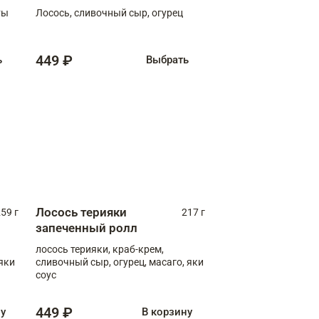
ты
Лосось, сливочный сыр, огурец
449 ₽
ь
Выбрать
Лосось терияки
59 г
217 г
запеченный ролл
лосось терияки, краб-крем,
яки
сливочный сыр, огурец, масаго, яки
соус
449 ₽
ну
В корзину