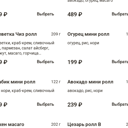
авокадо, огурец, масаго
9 ₽
489 ₽
Выбрать
Выбрат
еветка Чиз ролл
Огурец мини ролл
209 г
1
ветки, краб-крем, сливочный
огурец, рис, нори
, пармезан, салат айсберг,
жут, масаго, горчица
онская, медовый соус
9 ₽
199 ₽
Выбрать
Выбрат
абик мини ролл
Авокадо мини ролл
122 г
1
, нори, краб-крем, сливочный
авокадо, рис, нори
9 ₽
239 ₽
Выбрать
Выбрат
кен масаго
Цезарь ролл В
202 г
2