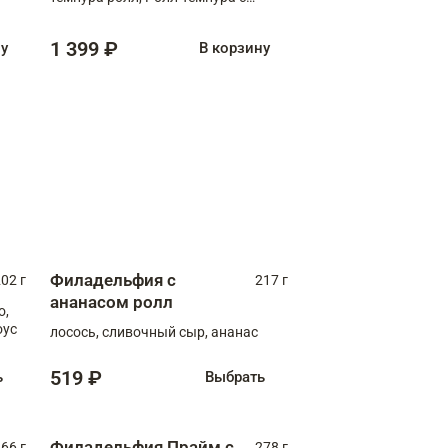
креветкой
1 399 ₽
ну
В корзину
Филадельфия с
02 г
217 г
ананасом ролл
о,
оус
лосось, сливочный сыр, ананас
519 ₽
ь
Выбрать
Филадельфия Прайм с
66 г
278 г