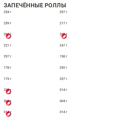
ЗАПЕЧЁННЫЕ РОЛЛЫ
254 г
297 г
259 г
217 г
266 г
238 г
221 г
247 г
297 г
158 г
178 г
292 г
173 г
257 г
238 г
314 г
304 г
304 г
314 г
314 г