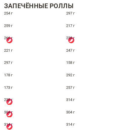
ЗАПЕЧЁННЫЕ РОЛЛЫ
254 г
297 г
259 г
217 г
266 г
238 г
221 г
247 г
297 г
158 г
178 г
292 г
173 г
257 г
238 г
314 г
304 г
304 г
314 г
314 г