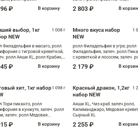
Запечённый лосось терияки,
296 ₽
2 803 ₽
В корзину
В корзи
Флорида
чший выбор, 1кг
Много вкуса набор
1 008 г
1 
бор NEW
NEW
л Филадельфия в масаго, ролл
ролл Филадельфия в угре, ролл
ифорния с тигровой креветкой,
Филадельфия, запеч. ролл Пик
еч. ролл Аяши XL, ролл Крабик,
с креветкой и лососем, запеч. р
еч. ролл Лосось терияки
С тигровой креветкой
045 ₽
2 179 ₽
В корзину
В корзи
товый хит, 1кг набор
Красный дракон, 1,2кг
1 098 г
1 
W
набор NEW
л Тори пиканто, ролл
Аяши XL, Чиз краб запеч.ролл,
ифорния в кунжуте, запеч. ролл
Килиманджаро, Медовая кревет
и, запеч. ролл Медовая
Сырный XL
ветка, ролл Филадельфия с
015 ₽
2 255 ₽
В корзину
В корзи
ой