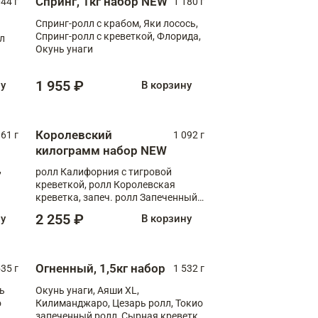
Спринг, 1кг набор NEW
044 г
1 180 г
Спринг-ролл с крабом, Яки лосось,
Спринг-ролл с креветкой, Флорида,
лл
Окунь унаги
1 955 ₽
ну
В корзину
Королевский
61 г
1 092 г
килограмм набор NEW
,
ролл Калифорния с тигровой
креветкой, ролл Королевская
креветка, запеч. ролл Запеченный
лосось терияки, запеч. ролл Аяши
2 255 ₽
ну
В корзину
XL, запеч. ролл Крабик Хот
Огненный, 1,5кг набор
535 г
1 532 г
ь
Окунь унаги, Аяши XL,
о
Килиманджаро, Цезарь ролл, Токио
запеченный ролл, Сырная креветка