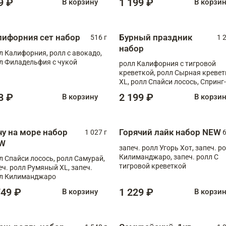
9 ₽
1 199 ₽
В корзину
В корзи
лифорния сет набор
Бурный праздник
516 г
1 
набор
л Калифорния, ролл с авокадо,
л Филадельфия с чукой
ролл Калифорния с тигровой
креветкой, ролл Сырная кревет
XL, ролл Спайси лосось, Спринг-
ролл с угрем и лососем, запеч. 
8 ₽
2 199 ₽
В корзину
В корзи
Медовая креветка
чу на море набор
Горячий лайк набор NEW
1 027 г
6
W
запеч. ролл Угорь Хот, запеч. р
Килиманджаро, запеч. ролл С
л Спайси лосось, ролл Самурай,
тигровой креветкой
еч. ролл Румяный XL, запеч.
л Килиманджаро
749 ₽
1 229 ₽
В корзину
В корзи