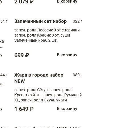
2 079 ₽
ну
В корзину
Запеченный сет набор
254 г
322 г
запеч. ролл Лососик Хот с терияки,
запеч. ролл Крабик Хот, суши
Запеченный краб 2 шт.
ка
ролл
699 ₽
ну
В корзину
Жара в городе набор
44 г
980 г
NEW
олл
запеч. ролл Сёгун, запеч. ролл
Креветка Хот, запеч. ролл Румяный
XL, запеч. ролл Окунь унаги
1 649 ₽
ну
В корзину