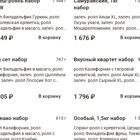
еш-рояль набор
Самурайский, 1кг
1 548 г
1 
W
набор
л Филадельфия Гурман, ролл
запеч. ролл Аяши XL, запеч. ро
олевская креветка, ролл
Окунь унаги, запеч. ролл
адельфия в масаго, запеч. ролл
Моцарелломания, запеч. ролл
ось Унаги XL, запеч. ролл
Килиманджаро
849 ₽
1 676 ₽
В корзину
В корзи
ровая креветка с моцареллой,
еч. ролл Эби краб с лососем
п сет набор
Вкусный квартет набор
767 г
9
л Филадельфия в масаго, ролл
ролл Калифорния с тигровой
ифорния, запеч. ролл Цыплёнок
креветкой, запеч. ролл Аяши XL
, запеч. ролл Лососик Хот с
запеч. ролл Сырный XL, ролл
ияки , запеч. ролл Крабик Хот
Калифорния
805 ₽
1 796 ₽
В корзину
В корзи
нако набор
Особый, 1,5кг набор
613 г
1 
л Калифорния, ролл
Спринг-ролл с креветкой, Цезар
адельфия в масаго, ролл с
ролл, Филадельфия фреш, Токи
рцом, ролл Крабик
запеч. ролл, Креветка чиз,