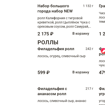
Набор большого
Гр
1 132 г
города набор NEW
Чиз
лос
ролл Калифорния с тигровой
тем
креветкой, ролл Цыплёнок Чука с
кре
ореховым соусом, ролл Самурай,
ролл Шиитаке пиканто, Спринг-
2 175 ₽
1 
В корзину
ролл с крабом
РОЛЛЫ
Филадельфия ролл
Фи
242 г
ро
лосось, огурец, сливочный сыр
лос
чук
599 ₽
47
В корзину
Филадельфия с
Фи
217 г
ананасом ролл
уг
лосось, сливочный сыр, ананас
уго
мас