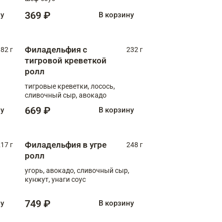
369 ₽
ну
В корзину
Филадельфия с
82 г
232 г
тигровой креветкой
ролл
тигровые креветки, лосось,
сливочный сыр, авокадо
669 ₽
ну
В корзину
Филадельфия в угре
17 г
248 г
ролл
угорь, авокадо, сливочный сыр,
кунжут, унаги соус
749 ₽
ну
В корзину