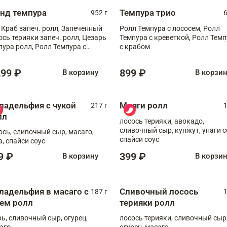
анд темпура
Темпура трио
952 г
6
 Краб запеч. ролл, Запеченный
Ролл Темпура с лососем, Ролл
ось терияки запеч. ролл, Цезарь
Темпура с креветкой, Ролл Тем
пура ролл, Ролл Темпура с
с крабом
веткой
299 ₽
899 ₽
В корзину
В корзи
ладельфия с чукой
Мияги ролл
217 г
1
лл
лосось терияки, авокадо,
сливочный сыр, кунжут, унаги с
ось, сливочный сыр, масаго,
спайси соус
а, спайси соус
9 ₽
399 ₽
В корзину
В корзи
ладельфия в масаго с
Сливочный лосось
187 г
1
рем ролл
терияки ролл
рь, сливочный сыр, огурец,
лосось терияки, сливочный сыр
аго
огурец, масаго