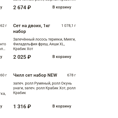
XL
2 674 ₽
ну
В корзину
Сет на двоих, 1кг
062 г
1 078,1 г
набор
Запечённый лосось терияки, Мияги,
анто
Филадельфия фреш, Аяши XL,
олл
Крабик Хот
2 025 ₽
ну
В корзину
Чилл сет набор NEW
260 г
678 г
запеч. ролл Румяный, ролл Окунь
унаги, запеч. ролл Крабик Хот, ролл
Крабик
ка,
1 316 ₽
ну
В корзину