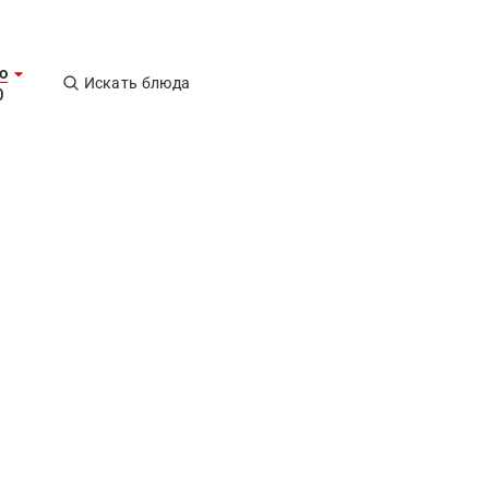
о
Искать блюда
0