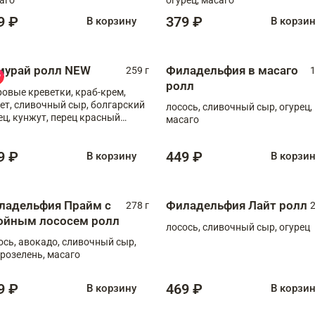
9 ₽
379 ₽
В корзину
В корзи
мурай ролл NEW
Филадельфия в масаго
259 г
1
ролл
ровые креветки, краб-крем,
ет, сливочный сыр, болгарский
лосось, сливочный сыр, огурец,
ец, кунжут, перец красный
масаго
отый, масаго, шеф-соус
9 ₽
449 ₽
В корзину
В корзи
ладельфия Прайм с
Филадельфия Лайт ролл
278 г
2
ойным лососем ролл
лосось, сливочный сыр, огурец
ось, авокадо, сливочный сыр,
розелень, масаго
9 ₽
469 ₽
В корзину
В корзи