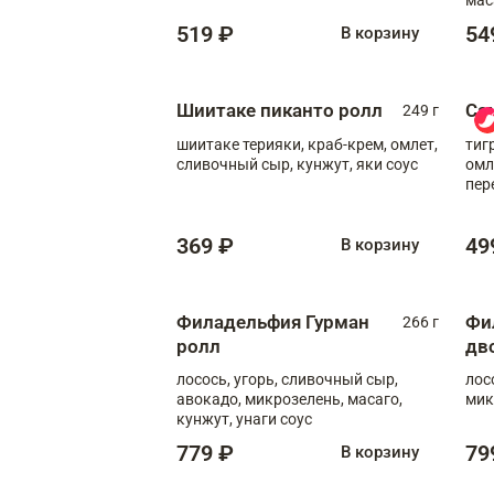
519 ₽
54
В корзину
Шиитаке пиканто ролл
Са
249 г
шиитаке терияки, краб-крем, омлет,
тиг
сливочный сыр, кунжут, яки соус
омл
пер
мол
369 ₽
49
В корзину
Филадельфия Гурман
Фи
266 г
ролл
дв
лосось, угорь, сливочный сыр,
лос
авокадо, микрозелень, масаго,
мик
кунжут, унаги соус
779 ₽
79
В корзину