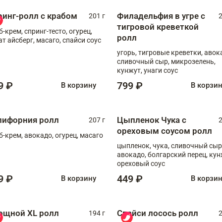
ринг-ролл с крабом
Филадельфия в угре с
201 г
2
тигровой креветкой
б-крем, спринг-тесто, огурец,
ролл
ат айсберг, масаго, спайси соус
угорь, тигровые креветки, авок
сливочный сыр, микрозелень,
кунжут, унаги соус
9 ₽
799 ₽
В корзину
В корзи
лифорния ролл
Цыпленок Чука с
207 г
2
ореховым соусом ролл
б-крем, авокадо, огурец, масаго
цыпленок, чука, сливочный сыр
авокадо, болгарский перец, кун
ореховый соус
9 ₽
449 ₽
В корзину
В корзи
ощной XL ролл
Спайси лосось ролл
194 г
2