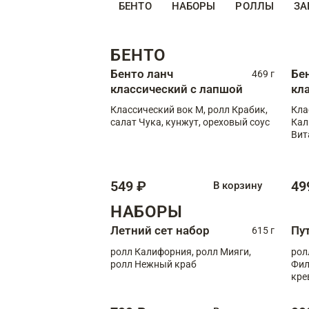
БЕНТО
НАБОРЫ
РОЛЛЫ
ЗА
БЕНТО
Бенто ланч
Бе
469 г
классический с лапшой
кл
Классический вок М, ролл Крабик,
Кла
салат Чука, кунжут, ореховый соус
Кал
Вит
549 ₽
49
В корзину
НАБОРЫ
Летний сет набор
Пу
615 г
ролл Калифорния, ролл Мияги,
рол
ролл Нежный краб
Фил
кре