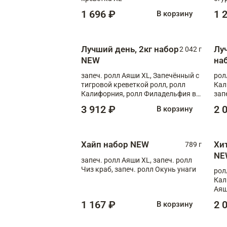
1 696 ₽
1 
В корзину
Лучший день, 2кг набор
Лу
2 042 г
NEW
на
запеч. ролл Аяши XL, Запечённый с
рол
тигровой креветкой ролл, ролл
Кал
Калифорния, ролл Филадельфия в
зап
масаго, запеч. ролл Румяный XL,
зап
3 912 ₽
2 
В корзину
запеч. ролл Моцарелломания, ролл
Сырная креветка XL, запеч. ролл
Сырный XL
Хайп набор NEW
Хи
789 г
NE
запеч. ролл Аяши XL, запеч. ролл
Чиз краб, запеч. ролл Окунь унаги
рол
Кал
Аяш
кре
1 167 ₽
2 
В корзину
чук