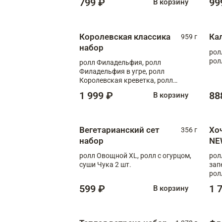
799 ₽
99
В корзину
Королевская классика
Ка
959 г
набор
рол
рол
ролл Филадельфия, ролл
Филадельфия в угре, ролл
Королевская креветка, ролл
Калифорния
1 999 ₽
88
В корзину
Вегетарианский сет
Хо
356 г
набор
NE
ролл Овощной XL, ролл с огурцом,
рол
суши Чука 2 шт.
зап
рол
599 ₽
1 
В корзину