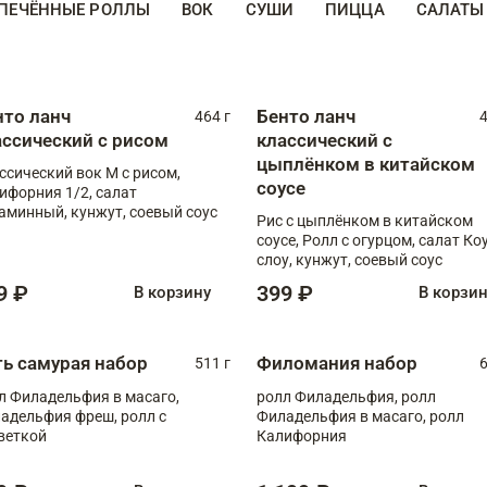
ПЕЧЁННЫЕ РОЛЛЫ
ВОК
СУШИ
ПИЦЦА
САЛАТЫ
нто ланч
Бенто ланч
464 г
4
ассический с рисом
классический с
цыплёнком в китайском
ссический вок М с рисом,
соусе
ифорния 1/2, салат
аминный, кунжут, соевый соус
Рис с цыплёнком в китайском
соусе, Ролл с огурцом, салат Ко
слоу, кунжут, соевый соус
9 ₽
399 ₽
В корзину
В корзи
ть самурая набор
Филомания набор
511 г
6
л Филадельфия в масаго,
ролл Филадельфия, ролл
адельфия фреш, ролл с
Филадельфия в масаго, ролл
веткой
Калифорния