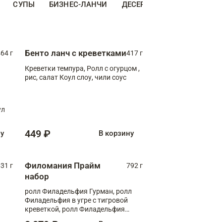
СУПЫ
БИЗНЕС-ЛАНЧИ
ДЕСЕРТЫ
ДОПОЛНИТЕ
Бенто ланч с креветками
64 г
417 г
Креветки темпура, Ролл с огурцом ,
рис, салат Коул слоу, чили соус
ул
449 ₽
ну
В корзину
Филомания Прайм
31 г
792 г
набор
ролл Филадельфия Гурман, ролл
Филадельфия в угре с тигровой
креветкой, ролл Филадельфия
Прайм с двойным лососем