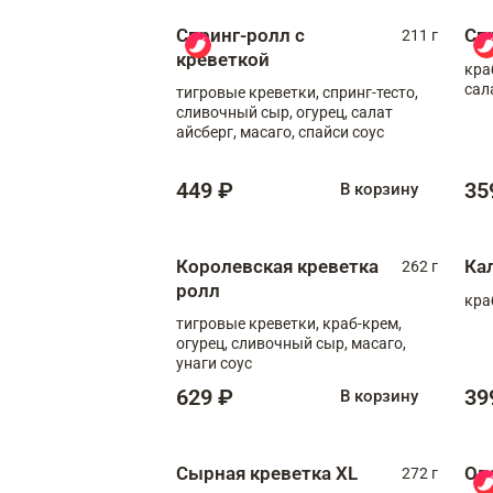
Спринг-ролл с
Сп
211 г
креветкой
кра
сал
тигровые креветки, спринг-тесто,
сливочный сыр, огурец, салат
айсберг, масаго, спайси соус
449 ₽
35
В корзину
Королевская креветка
Ка
262 г
ролл
кра
тигровые креветки, краб-крем,
огурец, сливочный сыр, масаго,
унаги соус
629 ₽
39
В корзину
Сырная креветка XL
Ов
272 г