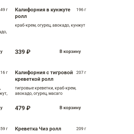
Калифорния в кунжуте
49 г
196 г
ролл
краб-крем, огурец, авокадо, кунжут
адо,
339 ₽
ну
В корзину
Калифорния с тигровой
16 г
207 г
креветкой ролл
,
тигровые креветки, краб-крем,
жут,
авокадо, огурец, масаго
479 ₽
ну
В корзину
Креветка Чиз ролл
59 г
209 г