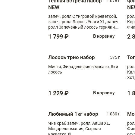
Теплая встреча набор
Фл
1 078 г
NEW
NE
запеч. ролл С тигровой креветкой,
рол
запеч. ролл Лосось Унаги XL, запеч.
Кор
ролл Запеченный лосось терияки,
Фил
запеч. ролл Румяный XL
Лос
1 799 ₽
2 
В корзину
Тиг
зап
Лосось трио набор
То
575 г
Мияги, Филадельфия в масаго, Яки
рол
лосось
Кал
Хот
тер
1 229 ₽
1 
В корзину
Любимый 1кг набор
Мо
1 030 г
Чиз краб запеч. ролл, Аяши XL,
рол
Моцарелломания, Сырная
Фил
креветка XL
огу