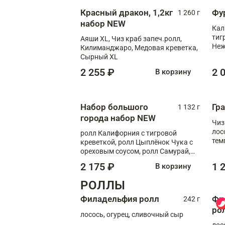
Красный дракон, 1,2кг
Фу
1 260 г
набор NEW
Кал
тиг
Аяши XL, Чиз краб запеч.ролл,
Неж
Килиманджаро, Медовая креветка,
Сырный XL
2 255 ₽
2 
В корзину
Набор большого
Гр
1 132 г
города набор NEW
Чиз
лос
ролл Калифорния с тигровой
тем
креветкой, ролл Цыплёнок Чука с
кре
ореховым соусом, ролл Самурай,
ролл Шиитаке пиканто, Спринг-
2 175 ₽
1 
В корзину
ролл с крабом
РОЛЛЫ
Филадельфия ролл
Фи
242 г
ро
лосось, огурец, сливочный сыр
лос