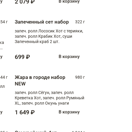
2 079 ₽
ну
В корзину
Запеченный сет набор
254 г
322 г
запеч. ролл Лососик Хот с терияки,
запеч. ролл Крабик Хот, суши
Запеченный краб 2 шт.
ка
ролл
699 ₽
ну
В корзину
Жара в городе набор
44 г
980 г
NEW
олл
запеч. ролл Сёгун, запеч. ролл
Креветка Хот, запеч. ролл Румяный
XL, запеч. ролл Окунь унаги
1 649 ₽
ну
В корзину