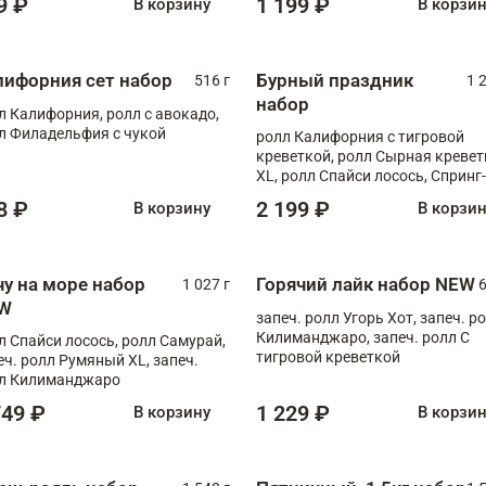
9 ₽
1 199 ₽
В корзину
В корзи
лифорния сет набор
Бурный праздник
516 г
1 
набор
л Калифорния, ролл с авокадо,
л Филадельфия с чукой
ролл Калифорния с тигровой
креветкой, ролл Сырная кревет
XL, ролл Спайси лосось, Спринг-
ролл с угрем и лососем, запеч. 
8 ₽
2 199 ₽
В корзину
В корзи
Медовая креветка
чу на море набор
Горячий лайк набор NEW
1 027 г
6
W
запеч. ролл Угорь Хот, запеч. р
Килиманджаро, запеч. ролл С
л Спайси лосось, ролл Самурай,
тигровой креветкой
еч. ролл Румяный XL, запеч.
л Килиманджаро
749 ₽
1 229 ₽
В корзину
В корзи