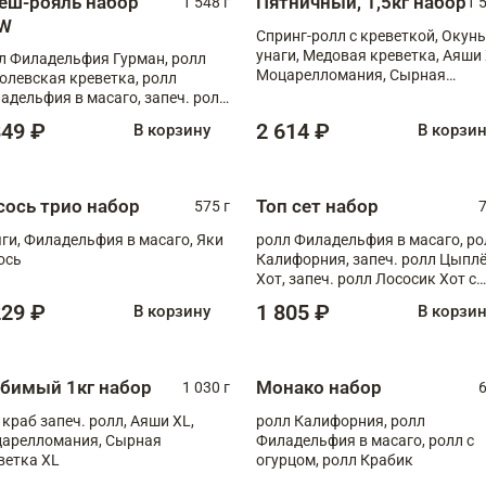
еш-рояль набор
Пятничный, 1,5кг набор
1 548 г
1 
W
Спринг-ролл с креветкой, Окунь
унаги, Медовая креветка, Аяши 
л Филадельфия Гурман, ролл
Моцарелломания, Сырная
олевская креветка, ролл
креветка XL
адельфия в масаго, запеч. ролл
ось Унаги XL, запеч. ролл
849 ₽
2 614 ₽
В корзину
В корзи
ровая креветка с моцареллой,
еч. ролл Эби краб с лососем
сось трио набор
Топ сет набор
575 г
7
ги, Филадельфия в масаго, Яки
ролл Филадельфия в масаго, ро
ось
Калифорния, запеч. ролл Цыпл
Хот, запеч. ролл Лососик Хот с
терияки , запеч. ролл Крабик Хо
229 ₽
1 805 ₽
В корзину
В корзи
бимый 1кг набор
Монако набор
1 030 г
6
 краб запеч. ролл, Аяши XL,
ролл Калифорния, ролл
арелломания, Сырная
Филадельфия в масаго, ролл с
ветка XL
огурцом, ролл Крабик