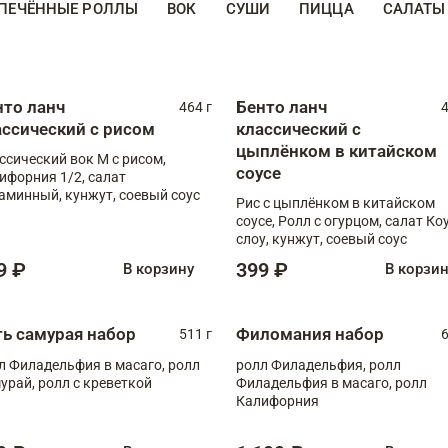
ПЕЧЁННЫЕ РОЛЛЫ
ВОК
СУШИ
ПИЦЦА
САЛАТЫ
нто ланч
Бенто ланч
464 г
4
ассический с рисом
классический с
цыплёнком в китайском
ссический вок М с рисом,
соусе
ифорния 1/2, салат
аминный, кунжут, соевый соус
Рис с цыплёнком в китайском
соусе, Ролл с огурцом, салат Ко
слоу, кунжут, соевый соус
9 ₽
399 ₽
В корзину
В корзи
ть самурая набор
Филомания набор
511 г
6
л Филадельфия в масаго, ролл
ролл Филадельфия, ролл
урай, ролл с креветкой
Филадельфия в масаго, ролл
Калифорния