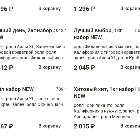
696 ₽
1 296 ₽
В корзину
В корзи
чший день, 2кг набор
Лучший выбор, 1кг
2 042 г
1 
W
набор NEW
еч. ролл Аяши XL, Запечённый с
ролл Филадельфия в масаго, ро
ровой креветкой ролл, ролл
Калифорния с тигровой креветк
ифорния, ролл Филадельфия в
запеч. ролл Аяши XL, ролл Краб
аго, запеч. ролл Румяный XL,
запеч. ролл Лосось терияки
912 ₽
2 045 ₽
В корзину
В корзи
еч. ролл Моцарелломания, ролл
ная креветка XL, запеч. ролл
ный XL
йп набор NEW
Хитовый хит, 1кг набор
789 г
1 
NEW
еч. ролл Аяши XL, запеч. ролл
 краб, запеч. ролл Окунь унаги
ролл Тори пиканто, ролл
Калифорния в кунжуте, запеч. 
Аяши, запеч. ролл Медовая
креветка, ролл Филадельфия с
167 ₽
2 015 ₽
В корзину
В корзи
чукой