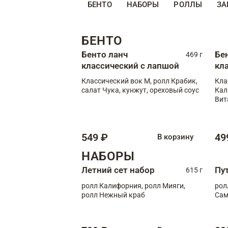
БЕНТО
НАБОРЫ
РОЛЛЫ
ЗА
БЕНТО
Бенто ланч
Бе
469 г
классический с лапшой
кл
Классический вок М, ролл Крабик,
Кла
салат Чука, кунжут, ореховый соус
Кал
Вит
549 ₽
49
В корзину
НАБОРЫ
Летний сет набор
Пу
615 г
ролл Калифорния, ролл Мияги,
рол
ролл Нежный краб
Сам