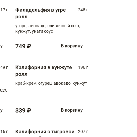
Филадельфия в угре
17 г
248 г
ролл
угорь, авокадо, сливочный сыр,
кунжут, унаги соус
749 ₽
ну
В корзину
Калифорния в кунжуте
49 г
196 г
ролл
краб-крем, огурец, авокадо, кунжут
адо,
339 ₽
ну
В корзину
Калифорния с тигровой
16 г
207 г