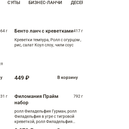
СУПЫ
БИЗНЕС-ЛАНЧИ
ДЕСЕРТЫ
ДОПОЛНИТЕ
Бенто ланч с креветками
64 г
417 г
Креветки темпура, Ролл с огурцом ,
рис, салат Коул слоу, чили соус
ул
449 ₽
ну
В корзину
Филомания Прайм
31 г
792 г
набор
ролл Филадельфия Гурман, ролл
Филадельфия в угре с тигровой
креветкой, ролл Филадельфия
Прайм с двойным лососем