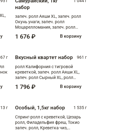
Самурайский, 1кг
595 г
1 044 г
набор
XL,
запеч. ролл Аяши XL, запеч. ролл
Окунь унаги, запеч. ролл
Моцарелломания, запеч. ролл
Килиманджаро
1 676 ₽
ну
В корзину
Вкусный квартет набор
67 г
961 г
лл
ролл Калифорния с тигровой
ёнок
креветкой, запеч. ролл Аяши XL,
запеч. ролл Сырный XL, ролл
т
Калифорния
1 796 ₽
ну
В корзину
Особый, 1,5кг набор
13 г
1 535 г
Спринг-ролл с креветкой, Цезарь
ролл, Филадельфия фреш, Токио
запеч. ролл, Креветка чиз,
Запечённый лосось терияки,