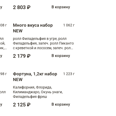
Флорида
2 803 ₽
ну
В корзину
Много вкуса набор
008 г
1 062 г
NEW
лл
ролл Филадельфия в угре, ролл
ой,
Филадельфия, запеч. ролл Пиканто
ик,
с креветкой и лососем, запеч. ролл
С тигровой креветкой
2 179 ₽
ну
В корзину
Фортуна, 1,2кг набор
098 г
1 223 г
NEW
Калифорния, Флорида,
ролл
Килиманджаро, Окунь унаги,
Филадельфия фреш
2 125 ₽
ну
В корзину