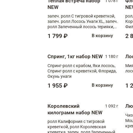
Теплая встреча набор
Фл
1 078 г
NEW
NE
запеч. ролл С тигровой креветкой,
рол
запеч. ролл Лосось Унаги XL, запеч.
Кор
ролл Запеченный лосось терияки,
Фил
запеч. ролл Румяный XL
Лос
1 799 ₽
2 
В корзину
Тиг
зап
Спринг, 1кг набор NEW
Ло
1 180 г
Спринг-ролл с крабом, Яки лосось,
Мия
Спринг-ролл с креветкой, Флорида,
лос
Окунь унаги
1 955 ₽
1 
В корзину
Королевский
Лю
1 092 г
килограмм набор NEW
Чиз
Моц
ролл Калифорния с тигровой
кре
креветкой, ролл Королевская
креветка, запеч. ролл Запеченный