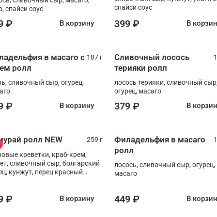
спайси соус
а, спайси соус
9 ₽
399 ₽
В корзину
В корзи
ладельфия в масаго с
Сливочный лосось
187 г
1
рем ролл
терияки ролл
рь, сливочный сыр, огурец,
лосось терияки, сливочный сыр
аго
огурец, масаго
9 ₽
379 ₽
В корзину
В корзи
мурай ролл NEW
Филадельфия в масаго
259 г
1
ролл
ровые креветки, краб-крем,
ет, сливочный сыр, болгарский
лосось, сливочный сыр, огурец,
ец, кунжут, перец красный
масаго
отый, масаго, шеф-соус
9 ₽
449 ₽
В корзину
В корзи