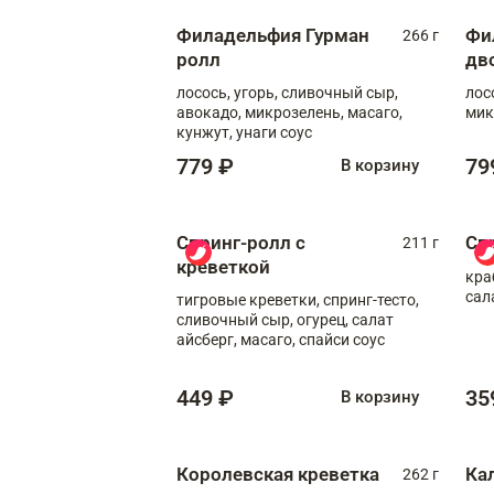
Филадельфия Гурман
Фи
266 г
ролл
дв
лосось, угорь, сливочный сыр,
лос
авокадо, микрозелень, масаго,
мик
кунжут, унаги соус
779 ₽
79
В корзину
Спринг-ролл с
Сп
211 г
креветкой
кра
сал
тигровые креветки, спринг-тесто,
сливочный сыр, огурец, салат
айсберг, масаго, спайси соус
449 ₽
35
В корзину
Королевская креветка
Ка
262 г