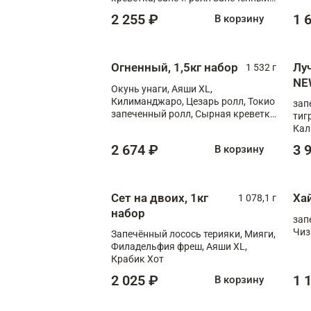
лосось терияки, запеч. ролл Аяши
2 255 ₽
1 
В корзину
XL, запеч. ролл Крабик Хот
Огненный, 1,5кг набор
Лу
1 532 г
NE
Окунь унаги, Аяши XL,
Килиманджаро, Цезарь ролл, Токио
зап
запеченный ролл, Сырная креветка
тиг
XL
Кал
мас
2 674 ₽
3 
В корзину
зап
Сыр
Сыр
Сет на двоих, 1кг
Ха
1 078,1 г
набор
зап
Чиз
Запечённый лосось терияки, Мияги,
Филадельфия фреш, Аяши XL,
Крабик Хот
2 025 ₽
1 
В корзину