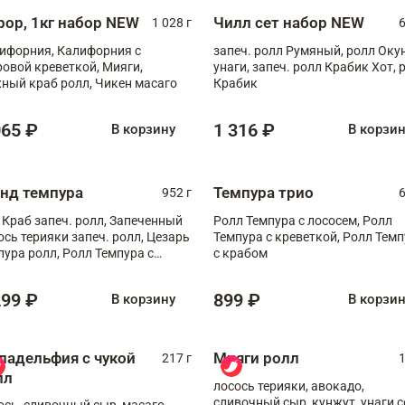
рор, 1кг набор NEW
Чилл сет набор NEW
1 028 г
6
ифорния, Калифорния с
запеч. ролл Румяный, ролл Оку
ровой креветкой, Мияги,
унаги, запеч. ролл Крабик Хот, 
ный краб ролл, Чикен масаго
Крабик
065 ₽
1 316 ₽
В корзину
В корзи
анд темпура
Темпура трио
952 г
6
 Краб запеч. ролл, Запеченный
Ролл Темпура с лососем, Ролл
ось терияки запеч. ролл, Цезарь
Темпура с креветкой, Ролл Тем
пура ролл, Ролл Темпура с
с крабом
веткой
299 ₽
899 ₽
В корзину
В корзи
ладельфия с чукой
Мияги ролл
217 г
1
лл
лосось терияки, авокадо,
сливочный сыр, кунжут, унаги с
ось, сливочный сыр, масаго,