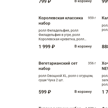
799 ₽
99
В корзину
Королевская классика
Ка
959 г
набор
рол
рол
ролл Филадельфия, ролл
Филадельфия в угре, ролл
Королевская креветка, ролл
Калифорния
1 999 ₽
88
В корзину
Вегетарианский сет
Хо
356 г
набор
NE
ролл Овощной XL, ролл с огурцом,
рол
суши Чука 2 шт.
зап
рол
599 ₽
1 
В корзину