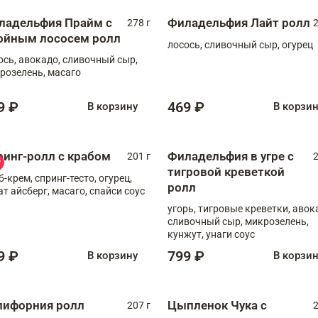
ладельфия Прайм с
Филадельфия Лайт ролл
278 г
2
ойным лососем ролл
лосось, сливочный сыр, огурец
ось, авокадо, сливочный сыр,
розелень, масаго
9 ₽
469 ₽
В корзину
В корзи
ринг-ролл с крабом
Филадельфия в угре с
201 г
2
тигровой креветкой
б-крем, спринг-тесто, огурец,
ролл
ат айсберг, масаго, спайси соус
угорь, тигровые креветки, авок
сливочный сыр, микрозелень,
кунжут, унаги соус
9 ₽
799 ₽
В корзину
В корзи
лифорния ролл
Цыпленок Чука с
207 г
2