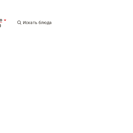
о
Искать блюда
0