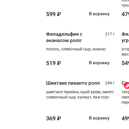
чук
599 ₽
47
В корзину
Филадельфия с
Фи
217 г
ананасом ролл
уг
лосось, сливочный сыр, ананас
уго
мас
519 ₽
54
В корзину
Шиитаке пиканто ролл
Са
249 г
шиитаке терияки, краб-крем, омлет,
тиг
сливочный сыр, кунжут, яки соус
омл
пер
мол
369 ₽
49
В корзину