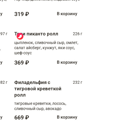
319 ₽
ну
В корзину
Тори пиканто ролл
97 г
226 г
цыпленок, сливочный сыр, омлет,
салат айсберг, кунжут, яки соус,
,
шеф-соус
369 ₽
ну
В корзину
Филадельфия с
82 г
232 г
тигровой креветкой
ролл
тигровые креветки, лосось,
сливочный сыр, авокадо
669 ₽
ну
В корзину