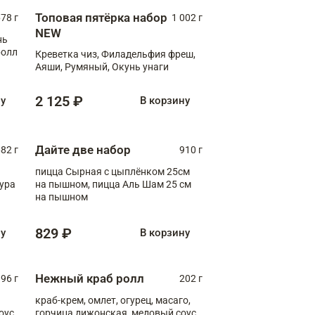
Топовая пятёрка набор
78 г
1 002 г
NEW
нь
ролл
Креветка чиз, Филадельфия фреш,
Аяши, Румяный, Окунь унаги
2 125 ₽
ну
В корзину
Дайте две набор
82 г
910 г
пицца Сырная с цыплёнком 25см
пура
на пышном, пицца Аль Шам 25 см
на пышном
829 ₽
ну
В корзину
Нежный краб ролл
96 г
202 г
краб-крем, омлет, огурец, масаго,
оус,
горчица дижонская, медовый соус