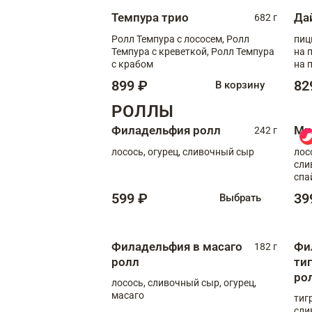
Темпура трио
Да
682 г
Ролл Темпура с лососем, Ролл
пиц
Темпура с креветкой, Ролл Темпура
на пышном
с крабом
на 
899 ₽
82
В корзину
РОЛЛЫ
Филадельфия ролл
Ми
242 г
лосось, огурец, сливочный сыр
лос
сли
спа
599 ₽
39
Выбрать
Филадельфия в масаго
Фи
182 г
ролл
ти
ро
лосось, сливочный сыр, огурец,
масаго
тиг
сли