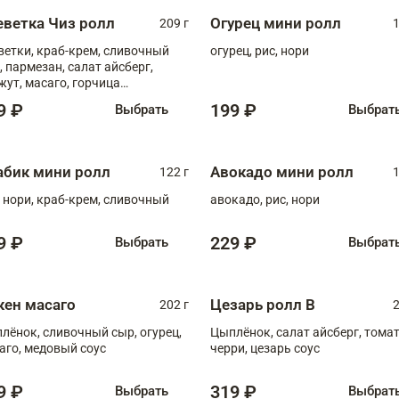
еветка Чиз ролл
Огурец мини ролл
209 г
1
ветки, краб-крем, сливочный
огурец, рис, нори
, пармезан, салат айсберг,
жут, масаго, горчица
онская, медовый соус
9 ₽
199 ₽
Выбрать
Выбрат
абик мини ролл
Авокадо мини ролл
122 г
1
, нори, краб-крем, сливочный
авокадо, рис, нори
9 ₽
229 ₽
Выбрать
Выбрат
кен масаго
Цезарь ролл В
202 г
2
лёнок, сливочный сыр, огурец,
Цыплёнок, салат айсберг, тома
аго, медовый соус
черри, цезарь соус
9 ₽
319 ₽
Выбрать
Выбрат