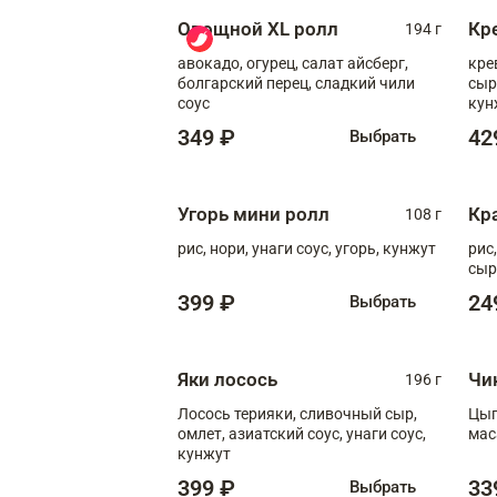
Овощной XL ролл
Кр
194 г
авокадо, огурец, салат айсберг,
кре
болгарский перец, сладкий чили
сыр
соус
кун
диж
349 ₽
42
Выбрать
Угорь мини ролл
Кр
108 г
рис, нори, унаги соус, угорь, кунжут
рис
сыр
399 ₽
24
Выбрать
Яки лосось
Чи
196 г
Лосось терияки, сливочный сыр,
Цып
омлет, азиатский соус, унаги соус,
мас
кунжут
399 ₽
33
Выбрать