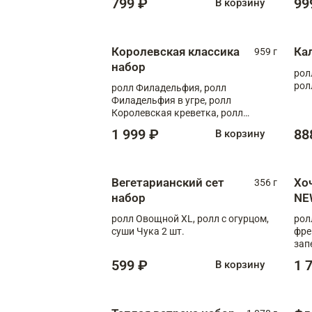
799 ₽
99
В корзину
Королевская классика
Ка
959 г
набор
рол
рол
ролл Филадельфия, ролл
Филадельфия в угре, ролл
Королевская креветка, ролл
Калифорния
1 999 ₽
88
В корзину
Вегетарианский сет
Хо
356 г
набор
NE
ролл Овощной XL, ролл с огурцом,
рол
суши Чука 2 шт.
фре
зап
599 ₽
1 
В корзину