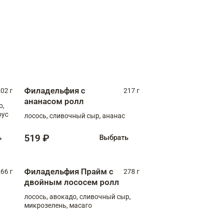
Филадельфия с
02 г
217 г
ананасом ролл
о,
оус
лосось, сливочный сыр, ананас
519 ₽
ь
Выбрать
Филадельфия Прайм с
66 г
278 г
двойным лососем ролл
лосось, авокадо, сливочный сыр,
микрозелень, масаго