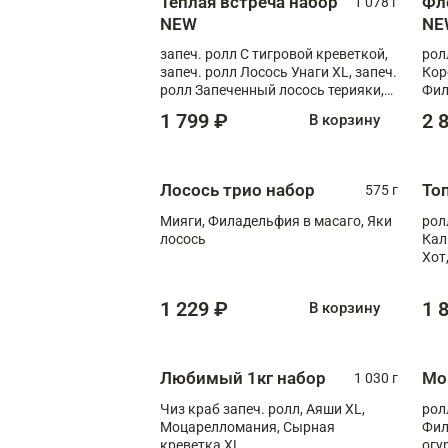
Теплая встреча набор
Фл
1 078 г
NEW
NE
запеч. ролл С тигровой креветкой,
рол
запеч. ролл Лосось Унаги XL, запеч.
Кор
ролл Запеченный лосось терияки,
Фил
запеч. ролл Румяный XL
Лос
1 799 ₽
2 
В корзину
Тиг
зап
Лосось трио набор
То
575 г
Мияги, Филадельфия в масаго, Яки
рол
лосось
Кал
Хот
тер
1 229 ₽
1 
В корзину
Любимый 1кг набор
Мо
1 030 г
Чиз краб запеч. ролл, Аяши XL,
рол
Моцарелломания, Сырная
Фил
креветка XL
огу