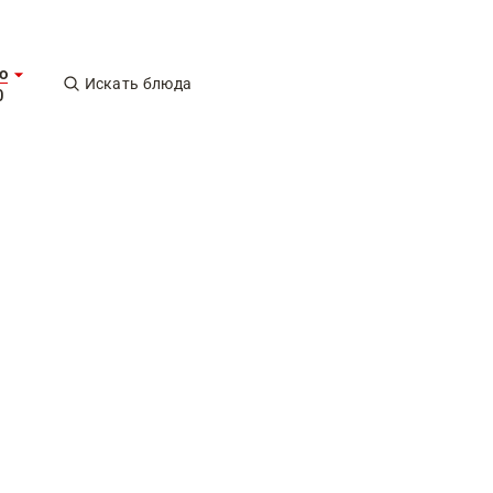
о
Искать блюда
0