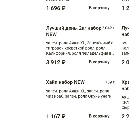
1 696 ₽
1 
В корзину
Лучший день, 2кг набор
Лу
2 042 г
NEW
на
запеч. ролл Аяши XL, Запечённый с
рол
тигровой креветкой ролл, ролл
Кал
Калифорния, ролл Филадельфия в
зап
масаго, запеч. ролл Румяный XL,
зап
3 912 ₽
2 
В корзину
запеч. ролл Моцарелломания, ролл
Сырная креветка XL, запеч. ролл
Сырный XL
Хайп набор NEW
Кр
789 г
на
запеч. ролл Аяши XL, запеч. ролл
Чиз краб, запеч. ролл Окунь унаги
Аяш
Кил
Сыр
1 167 ₽
2 
В корзину