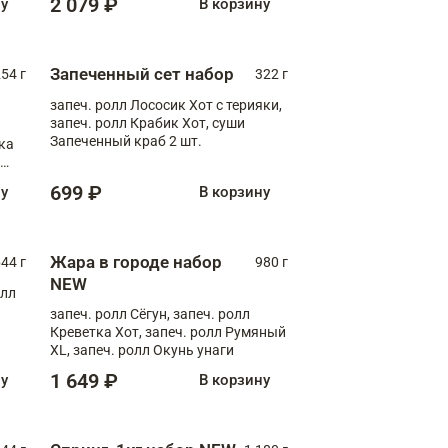
2 079 ₽
ну
В корзину
Запеченный сет набор
254 г
322 г
запеч. ролл Лососик Хот с терияки,
запеч. ролл Крабик Хот, суши
Запеченный краб 2 шт.
ка
ролл
699 ₽
ну
В корзину
Жара в городе набор
44 г
980 г
NEW
олл
запеч. ролл Сёгун, запеч. ролл
Креветка Хот, запеч. ролл Румяный
XL, запеч. ролл Окунь унаги
1 649 ₽
ну
В корзину