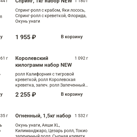
Спринг, 1кг набор NEW
044 г
1 180 г
Спринг-ролл с крабом, Яки лосось,
Спринг-ролл с креветкой, Флорида,
лл
Окунь унаги
1 955 ₽
ну
В корзину
Королевский
61 г
1 092 г
килограмм набор NEW
,
ролл Калифорния с тигровой
креветкой, ролл Королевская
креветка, запеч. ролл Запеченный
лосось терияки, запеч. ролл Аяши
2 255 ₽
ну
В корзину
XL, запеч. ролл Крабик Хот
Огненный, 1,5кг набор
535 г
1 532 г
ь
Окунь унаги, Аяши XL,
о
Килиманджаро, Цезарь ролл, Токио
запеченный ролл, Сырная креветка