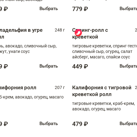
9 ₽
779 ₽
Выбрать
Выбрат
ладельфия в угре
Спринг-ролл с
248 г
2
лл
креветкой
рь, авокадо, сливочный сыр,
тигровые креветки, спринг-тест
жут, унаги соус
сливочный сыр, огурец, салат
айсберг, масаго, спайси соус
9 ₽
449 ₽
Выбрать
Выбрат
лифорния ролл
Калифорния с тигровой
207 г
2
креветкой ролл
б-крем, авокадо, огурец, масаго
тигровые креветки, краб-крем,
авокадо, огурец, масаго
9 ₽
479 ₽
Выбрать
Выбрат