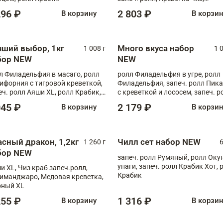
Запечённый лосось терияки,
296 ₽
2 803 ₽
В корзину
В корзи
Флорида
чший выбор, 1кг
Много вкуса набор
1 008 г
1 
бор NEW
NEW
л Филадельфия в масаго, ролл
ролл Филадельфия в угре, ролл
ифорния с тигровой креветкой,
Филадельфия, запеч. ролл Пик
еч. ролл Аяши XL, ролл Крабик,
с креветкой и лососем, запеч. р
еч. ролл Лосось терияки
С тигровой креветкой
045 ₽
2 179 ₽
В корзину
В корзи
асный дракон, 1,2кг
Чилл сет набор NEW
1 260 г
6
бор NEW
запеч. ролл Румяный, ролл Оку
унаги, запеч. ролл Крабик Хот, 
и XL, Чиз краб запеч.ролл,
Крабик
иманджаро, Медовая креветка,
ный XL
255 ₽
1 316 ₽
В корзину
В корзи