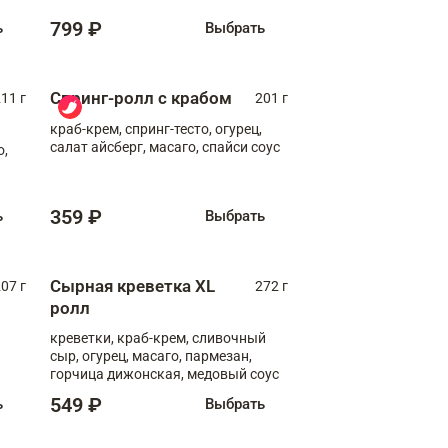
799 ₽
ь
Выбрать
Спринг-ролл с крабом
11 г
201 г
краб-крем, спринг-тесто, огурец,
салат айсберг, масаго, спайси соус
о,
359 ₽
ь
Выбрать
Сырная креветка XL
07 г
272 г
ролл
креветки, краб-крем, сливочный
сыр, огурец, масаго, пармезан,
горчица дижонская, медовый соус
549 ₽
ь
Выбрать