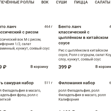
ПЕЧЁННЫЕ РОЛЛЫ
ВОК
СУШИ
ПИЦЦА
САЛАТЫ
нто ланч
Бенто ланч
464 г
4
ассический с рисом
классический с
цыплёнком в китайском
ссический вок М с рисом,
соусе
ифорния 1/2, салат
аминный, кунжут, соевый соус
Рис с цыплёнком в китайском
соусе, Ролл с огурцом, салат Ко
слоу, кунжут, соевый соус
9 ₽
399 ₽
В корзину
В корзи
ть самурая набор
Филомания набор
511 г
6
л Филадельфия в масаго,
ролл Филадельфия, ролл
адельфия фреш, ролл с
Филадельфия в масаго, ролл
веткой
Калифорния