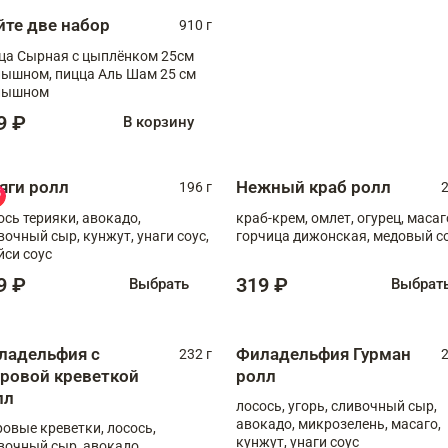
йте две набор
910 г
ца Сырная с цыплёнком 25см
, пицца Аль Шам 25 см
пышном
9 ₽
В корзину
яги ролл
Нежный краб ролл
196 г
2
ось терияки, авокадо,
краб-крем, омлет, огурец, масаг
вочный сыр, кунжут, унаги соус,
горчица дижонская, медовый с
йси соус
9 ₽
319 ₽
Выбрать
Выбрат
ладельфия с
Филадельфия Гурман
232 г
2
гровой креветкой
ролл
лл
лосось, угорь, сливочный сыр,
авокадо, микрозелень, масаго,
ровые креветки, лосось,
кунжут, унаги соус
вочный сыр, авокадо