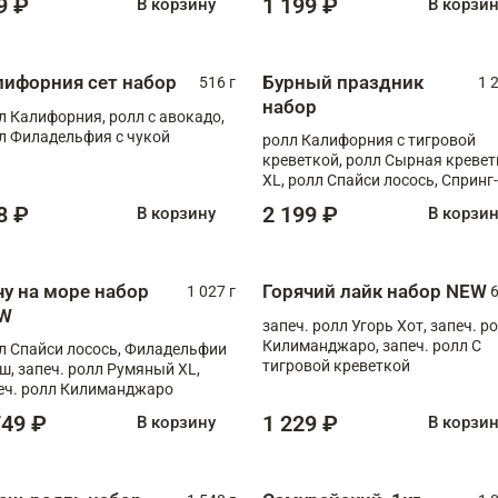
9 ₽
1 199 ₽
В корзину
В корзи
лифорния сет набор
Бурный праздник
516 г
1 
набор
л Калифорния, ролл с авокадо,
л Филадельфия с чукой
ролл Калифорния с тигровой
креветкой, ролл Сырная кревет
XL, ролл Спайси лосось, Спринг-
ролл с угрем и лососем, запеч. 
8 ₽
2 199 ₽
В корзину
В корзи
Медовая креветка
чу на море набор
Горячий лайк набор NEW
1 027 г
6
W
запеч. ролл Угорь Хот, запеч. р
Килиманджаро, запеч. ролл С
л Спайси лосось, Филадельфии
тигровой креветкой
ш, запеч. ролл Румяный XL,
еч. ролл Килиманджаро
749 ₽
1 229 ₽
В корзину
В корзи