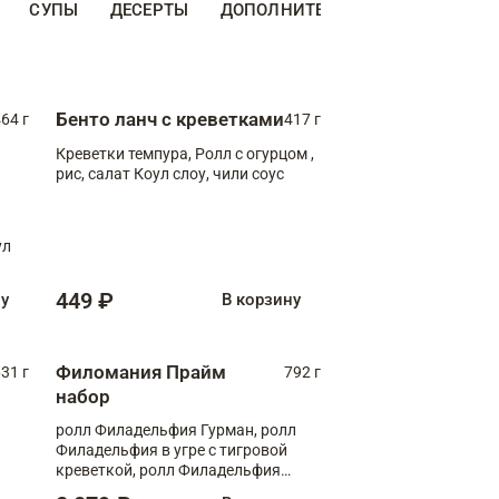
СУПЫ
ДЕСЕРТЫ
ДОПОЛНИТЕЛЬНО
НАПИТКИ
Бенто ланч с креветками
64 г
417 г
Креветки темпура, Ролл с огурцом ,
рис, салат Коул слоу, чили соус
ул
449 ₽
ну
В корзину
Филомания Прайм
31 г
792 г
набор
ролл Филадельфия Гурман, ролл
Филадельфия в угре с тигровой
креветкой, ролл Филадельфия
Прайм с двойным лососем