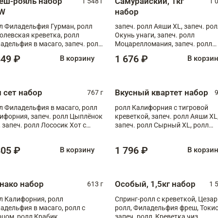
еш-рояль набор
Самурайский, 1кг
1 548 г
1 
W
набор
л Филадельфия Гурман, ролл
запеч. ролл Аяши XL, запеч. ро
олевская креветка, ролл
Окунь унаги, запеч. ролл
адельфия в масаго, запеч. ролл
Моцарелломания, запеч. ролл
ось Унаги XL, запеч. ролл
Килиманджаро
849 ₽
1 676 ₽
В корзину
В корзи
ровая креветка с моцареллой,
еч. ролл Эби краб с лососем
п сет набор
Вкусный квартет набор
767 г
9
л Филадельфия в масаго, ролл
ролл Калифорния с тигровой
ифорния, запеч. ролл Цыплёнок
креветкой, запеч. ролл Аяши XL
, запеч. ролл Лососик Хот с
запеч. ролл Сырный XL, ролл
ияки , запеч. ролл Крабик Хот
Калифорния
805 ₽
1 796 ₽
В корзину
В корзи
нако набор
Особый, 1,5кг набор
613 г
1 
л Калифорния, ролл
Спринг-ролл с креветкой, Цезар
адельфия в масаго, ролл с
ролл, Филадельфия фреш, Токи
рцом, ролл Крабик
запеч. ролл, Креветка чиз,