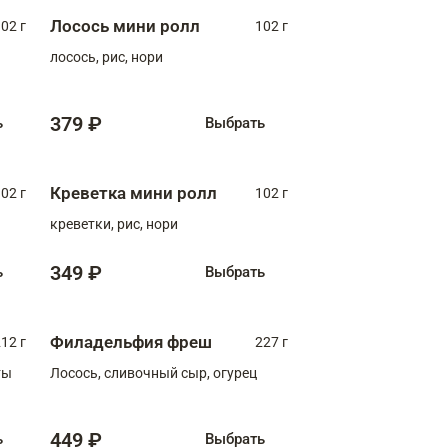
Лосось мини ролл
02 г
102 г
лосось, рис, нори
379 ₽
ь
Выбрать
Креветка мини ролл
02 г
102 г
креветки, рис, нори
349 ₽
ь
Выбрать
Филадельфия фреш
12 г
227 г
ты
Лосось, сливочный сыр, огурец
449 ₽
ь
Выбрать