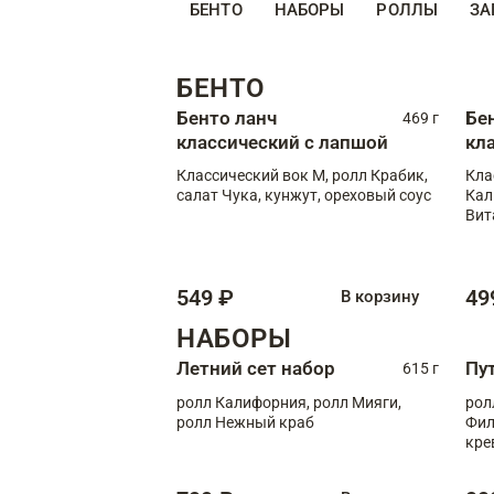
БЕНТО
НАБОРЫ
РОЛЛЫ
ЗА
БЕНТО
Бенто ланч
Бе
469 г
классический с лапшой
кл
Классический вок М, ролл Крабик,
Кла
салат Чука, кунжут, ореховый соус
Кал
Вит
549 ₽
49
В корзину
НАБОРЫ
Летний сет набор
Пу
615 г
ролл Калифорния, ролл Мияги,
рол
ролл Нежный краб
Фил
кре