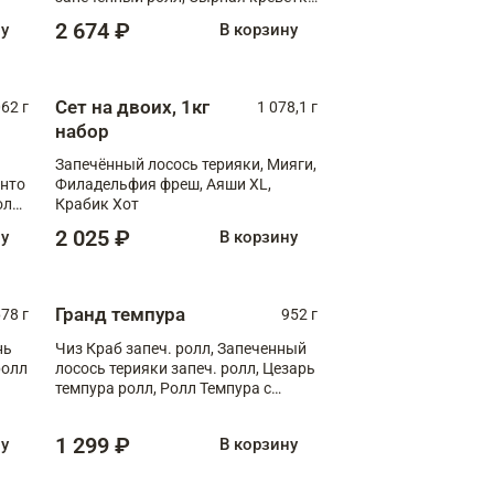
XL
2 674 ₽
ну
В корзину
Сет на двоих, 1кг
062 г
1 078,1 г
набор
Запечённый лосось терияки, Мияги,
анто
Филадельфия фреш, Аяши XL,
олл
Крабик Хот
2 025 ₽
ну
В корзину
Гранд темпура
78 г
952 г
нь
Чиз Краб запеч. ролл, Запеченный
ролл
лосось терияки запеч. ролл, Цезарь
темпура ролл, Ролл Темпура с
креветкой
1 299 ₽
ну
В корзину