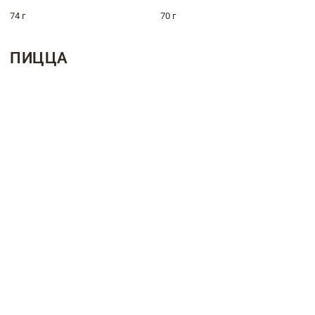
74 г
70 г
ПИЦЦА