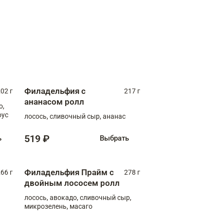
Филадельфия с
02 г
217 г
ананасом ролл
о,
оус
лосось, сливочный сыр, ананас
519 ₽
ь
Выбрать
Филадельфия Прайм с
66 г
278 г
двойным лососем ролл
лосось, авокадо, сливочный сыр,
микрозелень, масаго