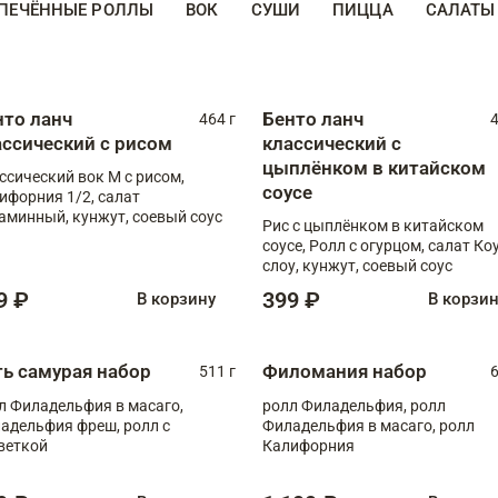
ПЕЧЁННЫЕ РОЛЛЫ
ВОК
СУШИ
ПИЦЦА
САЛАТЫ
нто ланч
Бенто ланч
464 г
4
ассический с рисом
классический с
цыплёнком в китайском
ссический вок М с рисом,
соусе
ифорния 1/2, салат
аминный, кунжут, соевый соус
Рис с цыплёнком в китайском
соусе, Ролл с огурцом, салат Ко
слоу, кунжут, соевый соус
9 ₽
399 ₽
В корзину
В корзи
ть самурая набор
Филомания набор
511 г
6
л Филадельфия в масаго,
ролл Филадельфия, ролл
адельфия фреш, ролл с
Филадельфия в масаго, ролл
веткой
Калифорния