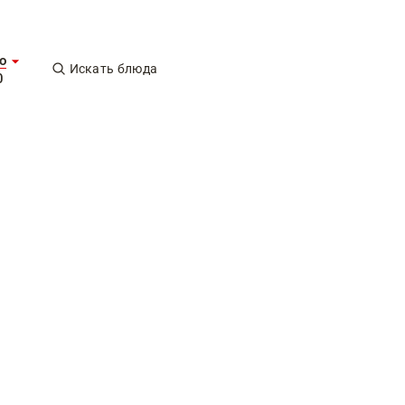
о
Искать блюда
0