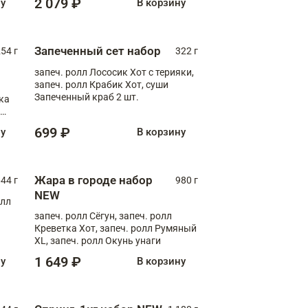
2 079 ₽
ну
В корзину
Запеченный сет набор
254 г
322 г
запеч. ролл Лососик Хот с терияки,
запеч. ролл Крабик Хот, суши
Запеченный краб 2 шт.
ка
ролл
699 ₽
ну
В корзину
Жара в городе набор
44 г
980 г
NEW
олл
запеч. ролл Сёгун, запеч. ролл
Креветка Хот, запеч. ролл Румяный
XL, запеч. ролл Окунь унаги
1 649 ₽
ну
В корзину