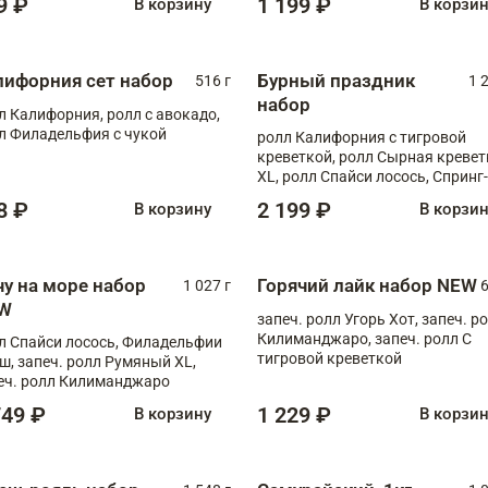
9 ₽
1 199 ₽
В корзину
В корзи
лифорния сет набор
Бурный праздник
516 г
1 
набор
л Калифорния, ролл с авокадо,
л Филадельфия с чукой
ролл Калифорния с тигровой
креветкой, ролл Сырная кревет
XL, ролл Спайси лосось, Спринг-
ролл с угрем и лососем, запеч. 
8 ₽
2 199 ₽
В корзину
В корзи
Медовая креветка
чу на море набор
Горячий лайк набор NEW
1 027 г
6
W
запеч. ролл Угорь Хот, запеч. р
Килиманджаро, запеч. ролл С
л Спайси лосось, Филадельфии
тигровой креветкой
ш, запеч. ролл Румяный XL,
еч. ролл Килиманджаро
749 ₽
1 229 ₽
В корзину
В корзи