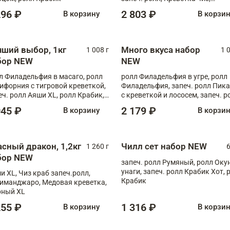
Запечённый лосось терияки,
296 ₽
2 803 ₽
В корзину
В корзи
Флорида
чший выбор, 1кг
Много вкуса набор
1 008 г
1 
бор NEW
NEW
л Филадельфия в масаго, ролл
ролл Филадельфия в угре, ролл
ифорния с тигровой креветкой,
Филадельфия, запеч. ролл Пик
еч. ролл Аяши XL, ролл Крабик,
с креветкой и лососем, запеч. р
еч. ролл Лосось терияки
С тигровой креветкой
045 ₽
2 179 ₽
В корзину
В корзи
асный дракон, 1,2кг
Чилл сет набор NEW
1 260 г
6
бор NEW
запеч. ролл Румяный, ролл Оку
унаги, запеч. ролл Крабик Хот, 
и XL, Чиз краб запеч.ролл,
Крабик
иманджаро, Медовая креветка,
ный XL
255 ₽
1 316 ₽
В корзину
В корзи