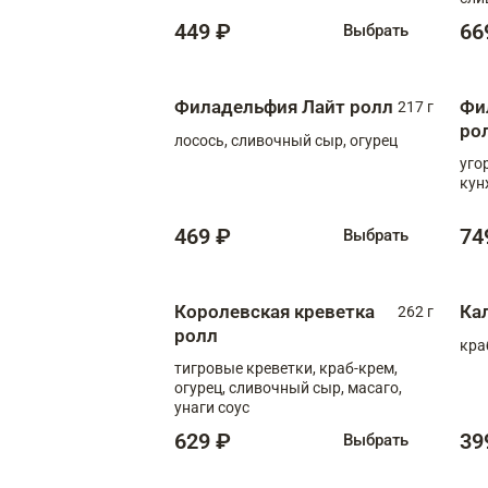
449 ₽
66
Выбрать
Филадельфия Лайт ролл
Фи
217 г
ро
лосось, сливочный сыр, огурец
уго
кун
469 ₽
74
Выбрать
Королевская креветка
Ка
262 г
ролл
кра
тигровые креветки, краб-крем,
огурец, сливочный сыр, масаго,
унаги соус
629 ₽
39
Выбрать