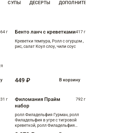
СУПЫ
ДЕСЕРТЫ
ДОПОЛНИТЕЛЬНО
НАПИТКИ
Бенто ланч с креветками
64 г
417 г
Креветки темпура, Ролл с огурцом ,
рис, салат Коул слоу, чили соус
ул
449 ₽
ну
В корзину
Филомания Прайм
31 г
792 г
набор
ролл Филадельфия Гурман, ролл
Филадельфия в угре с тигровой
креветкой, ролл Филадельфия
Прайм с двойным лососем