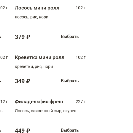
Лосось мини ролл
02 г
102 г
лосось, рис, нори
379 ₽
ь
Выбрать
Креветка мини ролл
02 г
102 г
креветки, рис, нори
349 ₽
ь
Выбрать
Филадельфия фреш
12 г
227 г
ты
Лосось, сливочный сыр, огурец
449 ₽
ь
Выбрать