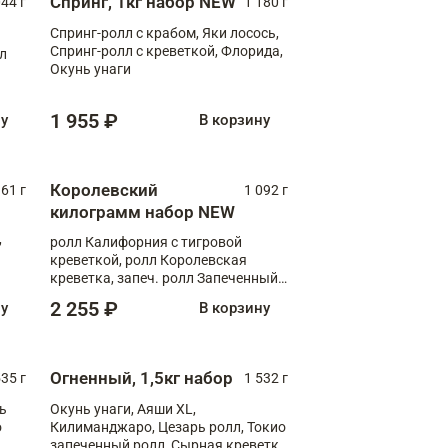
Спринг, 1кг набор NEW
044 г
1 180 г
Спринг-ролл с крабом, Яки лосось,
Спринг-ролл с креветкой, Флорида,
лл
Окунь унаги
1 955 ₽
ну
В корзину
Королевский
61 г
1 092 г
килограмм набор NEW
,
ролл Калифорния с тигровой
креветкой, ролл Королевская
креветка, запеч. ролл Запеченный
лосось терияки, запеч. ролл Аяши
2 255 ₽
ну
В корзину
XL, запеч. ролл Крабик Хот
Огненный, 1,5кг набор
535 г
1 532 г
ь
Окунь унаги, Аяши XL,
о
Килиманджаро, Цезарь ролл, Токио
запеченный ролл, Сырная креветка