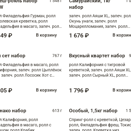
еш-рояль набор
Самурайский, 1кг
1 548 г
1 
W
набор
л Филадельфия Гурман, ролл
запеч. ролл Аяши XL, запеч. ро
олевская креветка, ролл
Окунь унаги, запеч. ролл
адельфия в масаго, запеч. ролл
Моцарелломания, запеч. ролл
ось Унаги XL, запеч. ролл
Килиманджаро
849 ₽
1 676 ₽
В корзину
В корзи
ровая креветка с моцареллой,
еч. ролл Эби краб с лососем
п сет набор
Вкусный квартет набор
767 г
9
л Филадельфия в масаго, ролл
ролл Калифорния с тигровой
ифорния, запеч. ролл Цыплёнок
креветкой, запеч. ролл Аяши XL
, запеч. ролл Лососик Хот с
запеч. ролл Сырный XL, ролл
ияки , запеч. ролл Крабик Хот
Калифорния
805 ₽
1 796 ₽
В корзину
В корзи
нако набор
Особый, 1,5кг набор
613 г
1 
л Калифорния, ролл
Спринг-ролл с креветкой, Цезар
адельфия в масаго, ролл с
ролл, Филадельфия фреш, Токи
рцом, ролл Крабик
запеч. ролл, Креветка чиз,