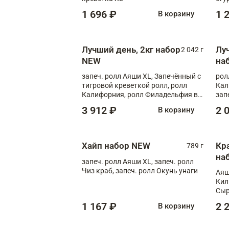
1 696 ₽
1 
В корзину
Лучший день, 2кг набор
Лу
2 042 г
NEW
на
запеч. ролл Аяши XL, Запечённый с
рол
тигровой креветкой ролл, ролл
Кал
Калифорния, ролл Филадельфия в
зап
масаго, запеч. ролл Румяный XL,
зап
3 912 ₽
2 
В корзину
запеч. ролл Моцарелломания, ролл
Сырная креветка XL, запеч. ролл
Сырный XL
Хайп набор NEW
Кр
789 г
на
запеч. ролл Аяши XL, запеч. ролл
Чиз краб, запеч. ролл Окунь унаги
Аяш
Кил
Сыр
1 167 ₽
2 
В корзину