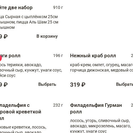
йте две набор
910 г
ца Сырная с цыплёнком 25см
, пицца Аль Шам 25 см
пышном
9 ₽
В корзину
яги ролл
Нежный краб ролл
196 г
2
ось терияки, авокадо,
краб-крем, омлет, огурец, масаг
вочный сыр, кунжут, унаги соус,
горчица дижонская, медовый с
йси соус
9 ₽
319 ₽
Выбрать
Выбрат
ладельфия с
Филадельфия Гурман
232 г
2
гровой креветкой
ролл
лл
лосось, угорь, сливочный сыр,
авокадо, микрозелень, масаго,
ровые креветки, лосось,
кунжут, унаги соус
вочный сыр, авокадо