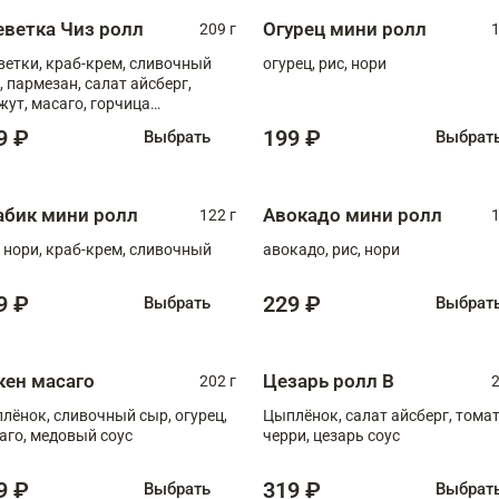
еветка Чиз ролл
Огурец мини ролл
209 г
1
ветки, краб-крем, сливочный
огурец, рис, нори
, пармезан, салат айсберг,
жут, масаго, горчица
онская, медовый соус
9 ₽
199 ₽
Выбрать
Выбрат
абик мини ролл
Авокадо мини ролл
122 г
1
, нори, краб-крем, сливочный
авокадо, рис, нори
9 ₽
229 ₽
Выбрать
Выбрат
кен масаго
Цезарь ролл В
202 г
2
лёнок, сливочный сыр, огурец,
Цыплёнок, салат айсберг, тома
аго, медовый соус
черри, цезарь соус
9 ₽
319 ₽
Выбрать
Выбрат