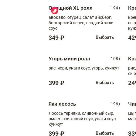
Овощной XL ролл
Кр
194 г
авокадо, огурец, салат айсберг,
кре
болгарский перец, сладкий чили
сыр
соус
кун
диж
349 ₽
42
Выбрать
Угорь мини ролл
Кр
108 г
рис, нори, унаги соус, угорь, кунжут
рис
сыр
399 ₽
24
Выбрать
Яки лосось
Чи
196 г
Лосось терияки, сливочный сыр,
Цып
омлет, азиатский соус, унаги соус,
мас
кунжут
399 ₽
33
Выбрать