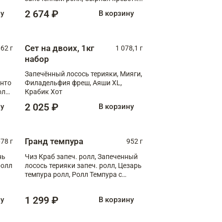
XL
2 674 ₽
ну
В корзину
Сет на двоих, 1кг
062 г
1 078,1 г
набор
Запечённый лосось терияки, Мияги,
анто
Филадельфия фреш, Аяши XL,
олл
Крабик Хот
2 025 ₽
ну
В корзину
Гранд темпура
78 г
952 г
нь
Чиз Краб запеч. ролл, Запеченный
ролл
лосось терияки запеч. ролл, Цезарь
темпура ролл, Ролл Темпура с
креветкой
1 299 ₽
ну
В корзину