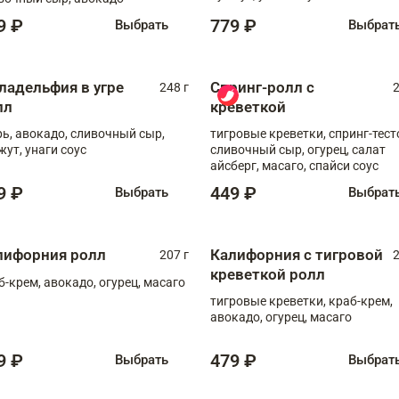
9 ₽
779 ₽
Выбрать
Выбрат
ладельфия в угре
Спринг-ролл с
248 г
2
лл
креветкой
рь, авокадо, сливочный сыр,
тигровые креветки, спринг-тест
жут, унаги соус
сливочный сыр, огурец, салат
айсберг, масаго, спайси соус
9 ₽
449 ₽
Выбрать
Выбрат
лифорния ролл
Калифорния с тигровой
207 г
2
креветкой ролл
б-крем, авокадо, огурец, масаго
тигровые креветки, краб-крем,
авокадо, огурец, масаго
9 ₽
479 ₽
Выбрать
Выбрат