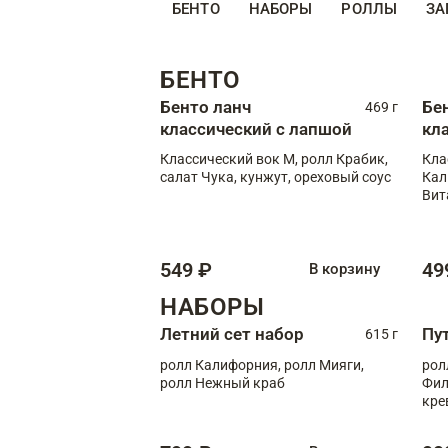
БЕНТО
НАБОРЫ
РОЛЛЫ
ЗА
БЕНТО
Бенто ланч
Бе
469 г
классический с лапшой
кл
Классический вок М, ролл Крабик,
Кла
салат Чука, кунжут, ореховый соус
Кал
Вит
549 ₽
49
В корзину
НАБОРЫ
Летний сет набор
Пу
615 г
ролл Калифорния, ролл Мияги,
рол
ролл Нежный краб
Фил
кре