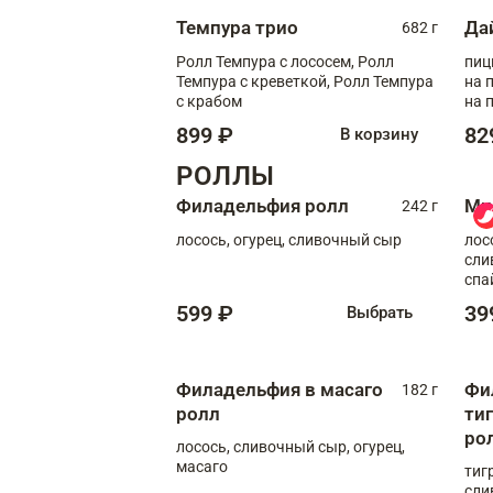
Темпура трио
Да
682 г
Ролл Темпура с лососем, Ролл
пиц
Темпура с креветкой, Ролл Темпура
на пышном
с крабом
на 
899 ₽
82
В корзину
РОЛЛЫ
Филадельфия ролл
Ми
242 г
лосось, огурец, сливочный сыр
лос
сли
спа
599 ₽
39
Выбрать
Филадельфия в масаго
Фи
182 г
ролл
ти
ро
лосось, сливочный сыр, огурец,
масаго
тиг
сли