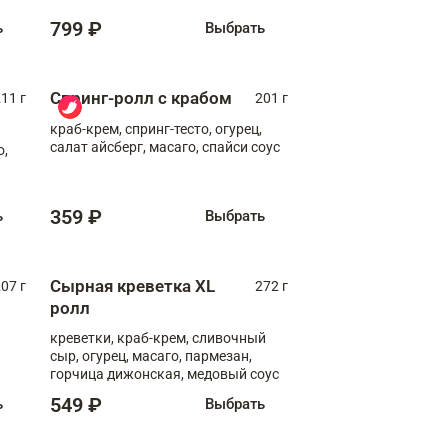
799 ₽
ь
Выбрать
Спринг-ролл с крабом
11 г
201 г
краб-крем, спринг-тесто, огурец,
салат айсберг, масаго, спайси соус
о,
359 ₽
ь
Выбрать
Сырная креветка XL
07 г
272 г
ролл
креветки, краб-крем, сливочный
сыр, огурец, масаго, пармезан,
горчица дижонская, медовый соус
549 ₽
ь
Выбрать