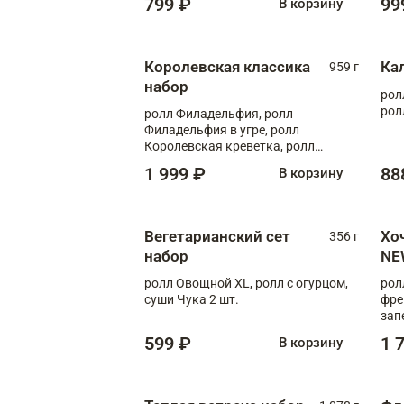
799 ₽
99
В корзину
Королевская классика
Ка
959 г
набор
рол
рол
ролл Филадельфия, ролл
Филадельфия в угре, ролл
Королевская креветка, ролл
Калифорния
1 999 ₽
88
В корзину
Вегетарианский сет
Хо
356 г
набор
NE
ролл Овощной XL, ролл с огурцом,
рол
суши Чука 2 шт.
фре
зап
599 ₽
1 
В корзину