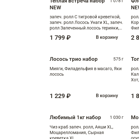
Теплая встреча набор
Фл
1 078 г
NEW
NE
запеч. ролл С тигровой креветкой,
рол
запеч. ролл Лосось Унаги XL, запеч.
Кор
ролл Запеченный лосось терияки,
Фил
запеч. ролл Румяный XL
Лос
1 799 ₽
2 
В корзину
Тиг
зап
Лосось трио набор
То
575 г
Мияги, Филадельфия в масаго, Яки
рол
лосось
Кал
Хот
тер
1 229 ₽
1 
В корзину
Любимый 1кг набор
Мо
1 030 г
Чиз краб запеч. ролл, Аяши XL,
рол
Моцарелломания, Сырная
Фил
креветка XL
огу