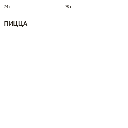
74 г
70 г
ПИЦЦА