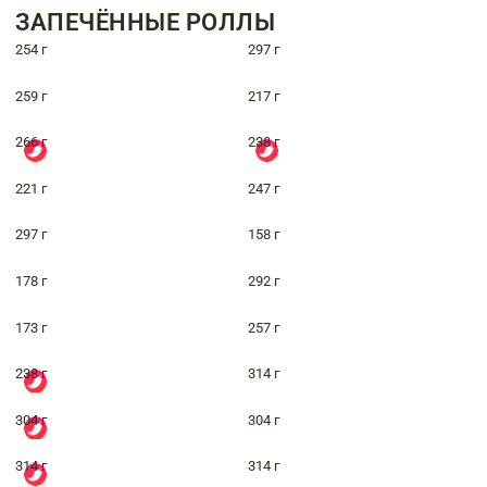
ЗАПЕЧЁННЫЕ РОЛЛЫ
254 г
297 г
259 г
217 г
266 г
238 г
221 г
247 г
297 г
158 г
178 г
292 г
173 г
257 г
238 г
314 г
304 г
304 г
314 г
314 г