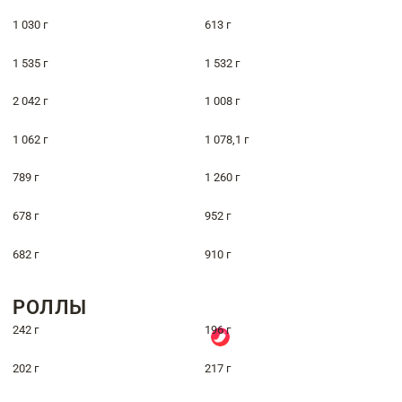
1 030 г
613 г
1 535 г
1 532 г
2 042 г
1 008 г
1 062 г
1 078,1 г
789 г
1 260 г
678 г
952 г
682 г
910 г
РОЛЛЫ
242 г
196 г
202 г
217 г