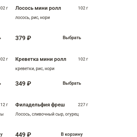
Лосось мини ролл
02 г
102 г
лосось, рис, нори
379 ₽
ь
Выбрать
Креветка мини ролл
02 г
102 г
креветки, рис, нори
349 ₽
ь
Выбрать
Филадельфия фреш
12 г
227 г
ты
Лосось, сливочный сыр, огурец
449 ₽
ну
В корзину