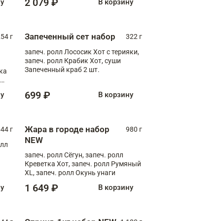
2 079 ₽
ну
В корзину
Запеченный сет набор
254 г
322 г
запеч. ролл Лососик Хот с терияки,
запеч. ролл Крабик Хот, суши
Запеченный краб 2 шт.
ка
ролл
699 ₽
ну
В корзину
Жара в городе набор
44 г
980 г
NEW
олл
запеч. ролл Сёгун, запеч. ролл
Креветка Хот, запеч. ролл Румяный
XL, запеч. ролл Окунь унаги
1 649 ₽
ну
В корзину