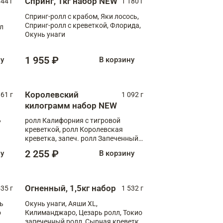
Спринг, 1кг набор NEW
044 г
1 180 г
Спринг-ролл с крабом, Яки лосось,
Спринг-ролл с креветкой, Флорида,
лл
Окунь унаги
1 955 ₽
ну
В корзину
Королевский
61 г
1 092 г
килограмм набор NEW
,
ролл Калифорния с тигровой
креветкой, ролл Королевская
креветка, запеч. ролл Запеченный
лосось терияки, запеч. ролл Аяши
2 255 ₽
ну
В корзину
XL, запеч. ролл Крабик Хот
Огненный, 1,5кг набор
535 г
1 532 г
ь
Окунь унаги, Аяши XL,
о
Килиманджаро, Цезарь ролл, Токио
запеченный ролл, Сырная креветка