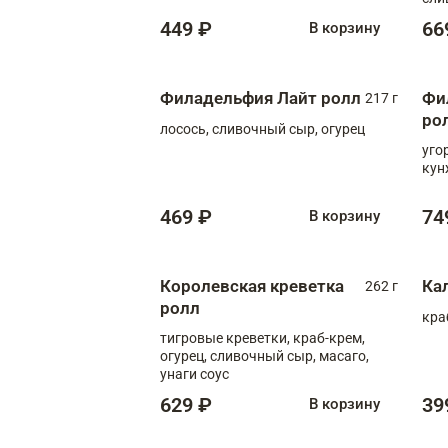
449 ₽
66
В корзину
Филадельфия Лайт ролл
Фи
217 г
ро
лосось, сливочный сыр, огурец
уго
кун
469 ₽
74
В корзину
Королевская креветка
Ка
262 г
ролл
кра
тигровые креветки, краб-крем,
огурец, сливочный сыр, масаго,
унаги соус
629 ₽
39
В корзину