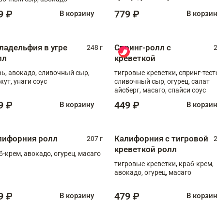
9 ₽
779 ₽
В корзину
В корзи
ладельфия в угре
Спринг-ролл с
248 г
2
лл
креветкой
рь, авокадо, сливочный сыр,
тигровые креветки, спринг-тест
жут, унаги соус
сливочный сыр, огурец, салат
айсберг, масаго, спайси соус
9 ₽
449 ₽
В корзину
В корзи
лифорния ролл
Калифорния с тигровой
207 г
2
креветкой ролл
б-крем, авокадо, огурец, масаго
тигровые креветки, краб-крем,
авокадо, огурец, масаго
9 ₽
479 ₽
В корзину
В корзи