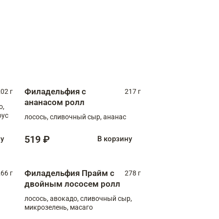
Филадельфия с
02 г
217 г
ананасом ролл
о,
оус
лосось, сливочный сыр, ананас
519 ₽
ну
В корзину
Филадельфия Прайм с
66 г
278 г
двойным лососем ролл
лосось, авокадо, сливочный сыр,
микрозелень, масаго