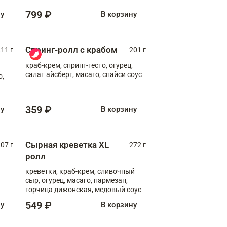
799 ₽
ну
В корзину
Спринг-ролл с крабом
11 г
201 г
краб-крем, спринг-тесто, огурец,
салат айсберг, масаго, спайси соус
о,
359 ₽
ну
В корзину
Сырная креветка XL
07 г
272 г
ролл
креветки, краб-крем, сливочный
сыр, огурец, масаго, пармезан,
горчица дижонская, медовый соус
549 ₽
ну
В корзину