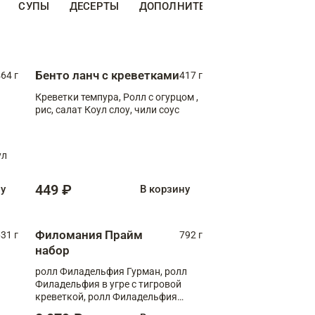
СУПЫ
ДЕСЕРТЫ
ДОПОЛНИТЕЛЬНО
НАПИТКИ
Бенто ланч с креветками
64 г
417 г
Креветки темпура, Ролл с огурцом ,
рис, салат Коул слоу, чили соус
ул
449 ₽
ну
В корзину
Филомания Прайм
31 г
792 г
набор
ролл Филадельфия Гурман, ролл
Филадельфия в угре с тигровой
креветкой, ролл Филадельфия
Прайм с двойным лососем