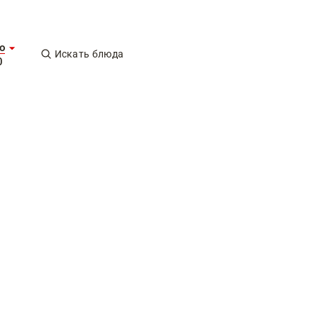
о
Искать блюда
0