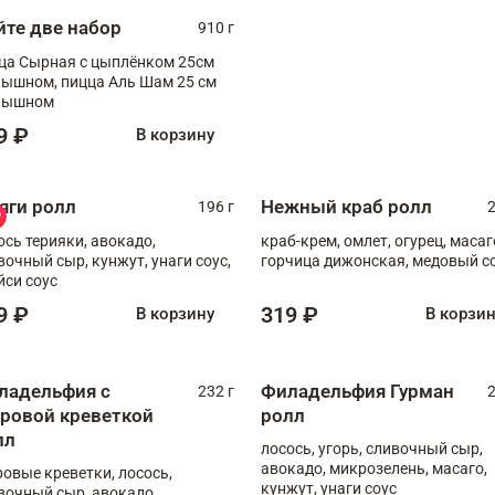
йте две набор
910 г
ца Сырная с цыплёнком 25см
, пицца Аль Шам 25 см
пышном
9 ₽
В корзину
яги ролл
Нежный краб ролл
196 г
2
ось терияки, авокадо,
краб-крем, омлет, огурец, масаг
вочный сыр, кунжут, унаги соус,
горчица дижонская, медовый с
йси соус
9 ₽
319 ₽
В корзину
В корзи
ладельфия с
Филадельфия Гурман
232 г
2
гровой креветкой
ролл
лл
лосось, угорь, сливочный сыр,
авокадо, микрозелень, масаго,
ровые креветки, лосось,
кунжут, унаги соус
вочный сыр, авокадо