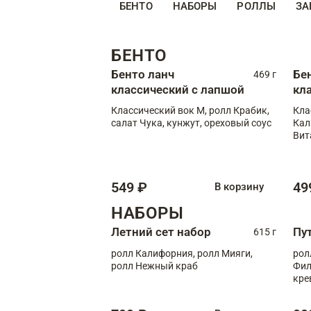
БЕНТО
НАБОРЫ
РОЛЛЫ
ЗА
БЕНТО
Бенто ланч
Бе
469 г
классический с лапшой
кл
Классический вок М, ролл Крабик,
Кла
салат Чука, кунжут, ореховый соус
Кал
Вит
549 ₽
49
В корзину
НАБОРЫ
Летний сет набор
Пу
615 г
ролл Калифорния, ролл Мияги,
рол
ролл Нежный краб
Фил
кре