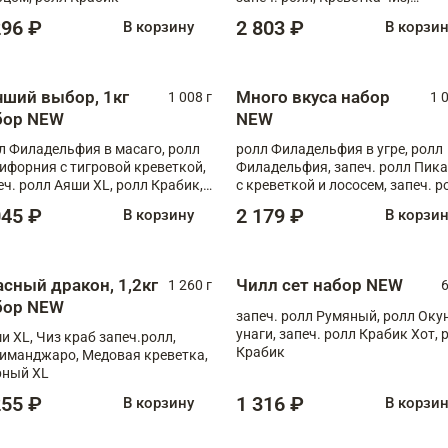
Запечённый лосось терияки,
296 ₽
2 803 ₽
В корзину
В корзи
Флорида
чший выбор, 1кг
Много вкуса набор
1 008 г
1 
бор NEW
NEW
л Филадельфия в масаго, ролл
ролл Филадельфия в угре, ролл
ифорния с тигровой креветкой,
Филадельфия, запеч. ролл Пик
еч. ролл Аяши XL, ролл Крабик,
с креветкой и лососем, запеч. р
еч. ролл Лосось терияки
С тигровой креветкой
045 ₽
2 179 ₽
В корзину
В корзи
асный дракон, 1,2кг
Чилл сет набор NEW
1 260 г
6
бор NEW
запеч. ролл Румяный, ролл Оку
унаги, запеч. ролл Крабик Хот, 
и XL, Чиз краб запеч.ролл,
Крабик
иманджаро, Медовая креветка,
ный XL
255 ₽
1 316 ₽
В корзину
В корзи