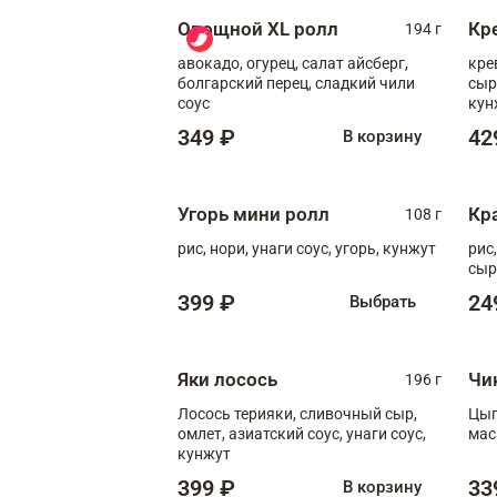
Овощной XL ролл
Кр
194 г
авокадо, огурец, салат айсберг,
кре
болгарский перец, сладкий чили
сыр
соус
кун
диж
349 ₽
42
В корзину
Угорь мини ролл
Кр
108 г
рис, нори, унаги соус, угорь, кунжут
рис
сыр
399 ₽
24
Выбрать
Яки лосось
Чи
196 г
Лосось терияки, сливочный сыр,
Цып
омлет, азиатский соус, унаги соус,
мас
кунжут
399 ₽
33
В корзину