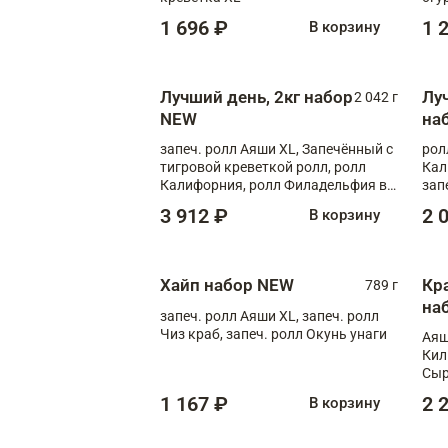
1 696 ₽
1 
В корзину
Лучший день, 2кг набор
Лу
2 042 г
NEW
на
запеч. ролл Аяши XL, Запечённый с
рол
тигровой креветкой ролл, ролл
Кал
Калифорния, ролл Филадельфия в
зап
масаго, запеч. ролл Румяный XL,
зап
3 912 ₽
2 
В корзину
запеч. ролл Моцарелломания, ролл
Сырная креветка XL, запеч. ролл
Сырный XL
Хайп набор NEW
Кр
789 г
на
запеч. ролл Аяши XL, запеч. ролл
Чиз краб, запеч. ролл Окунь унаги
Аяш
Кил
Сыр
1 167 ₽
2 
В корзину