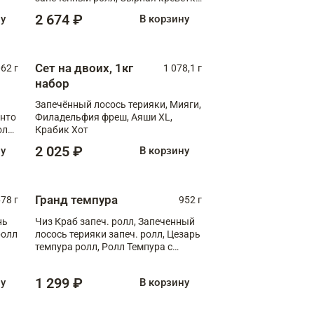
XL
2 674 ₽
ну
В корзину
Сет на двоих, 1кг
062 г
1 078,1 г
набор
Запечённый лосось терияки, Мияги,
анто
Филадельфия фреш, Аяши XL,
олл
Крабик Хот
2 025 ₽
ну
В корзину
Гранд темпура
78 г
952 г
нь
Чиз Краб запеч. ролл, Запеченный
ролл
лосось терияки запеч. ролл, Цезарь
темпура ролл, Ролл Темпура с
креветкой
1 299 ₽
ну
В корзину