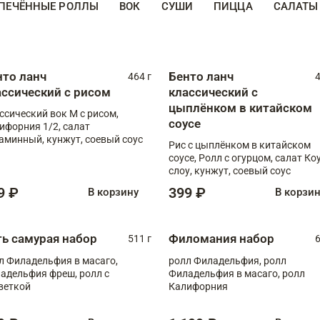
ПЕЧЁННЫЕ РОЛЛЫ
ВОК
СУШИ
ПИЦЦА
САЛАТЫ
нто ланч
Бенто ланч
464 г
4
ассический с рисом
классический с
цыплёнком в китайском
ссический вок М с рисом,
соусе
ифорния 1/2, салат
аминный, кунжут, соевый соус
Рис с цыплёнком в китайском
соусе, Ролл с огурцом, салат Ко
слоу, кунжут, соевый соус
9 ₽
399 ₽
В корзину
В корзи
ть самурая набор
Филомания набор
511 г
6
л Филадельфия в масаго,
ролл Филадельфия, ролл
адельфия фреш, ролл с
Филадельфия в масаго, ролл
веткой
Калифорния