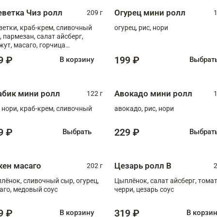
еветка Чиз ролл
Огурец мини ролл
209 г
1
ветки, краб-крем, сливочный
огурец, рис, нори
, пармезан, салат айсберг,
жут, масаго, горчица
онская, медовый соус
9 ₽
199 ₽
В корзину
Выбрат
абик мини ролл
Авокадо мини ролл
122 г
1
, нори, краб-крем, сливочный
авокадо, рис, нори
9 ₽
229 ₽
Выбрать
Выбрат
кен масаго
Цезарь ролл В
202 г
2
лёнок, сливочный сыр, огурец,
Цыплёнок, салат айсберг, тома
аго, медовый соус
черри, цезарь соус
9 ₽
319 ₽
В корзину
В корзи