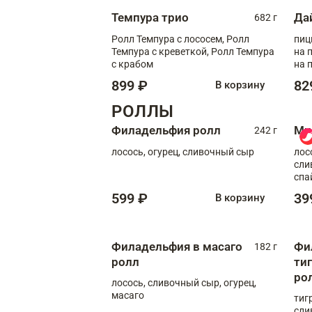
Темпура трио
Да
682 г
Ролл Темпура с лососем, Ролл
пиц
Темпура с креветкой, Ролл Темпура
на пышном
с крабом
на 
899 ₽
82
В корзину
РОЛЛЫ
Филадельфия ролл
Ми
242 г
лосось, огурец, сливочный сыр
лос
сли
спа
599 ₽
39
В корзину
Филадельфия в масаго
Фи
182 г
ролл
ти
ро
лосось, сливочный сыр, огурец,
масаго
тиг
сли