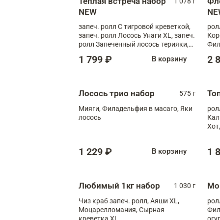
Теплая встреча набор
Фл
1 078 г
NEW
NE
запеч. ролл С тигровой креветкой,
рол
запеч. ролл Лосось Унаги XL, запеч.
Кор
ролл Запеченный лосось терияки,
Фил
запеч. ролл Румяный XL
Лос
1 799 ₽
2 
В корзину
Тиг
зап
Лосось трио набор
То
575 г
Мияги, Филадельфия в масаго, Яки
рол
лосось
Кал
Хот
тер
1 229 ₽
1 
В корзину
Любимый 1кг набор
Мо
1 030 г
Чиз краб запеч. ролл, Аяши XL,
рол
Моцарелломания, Сырная
Фил
креветка XL
огу