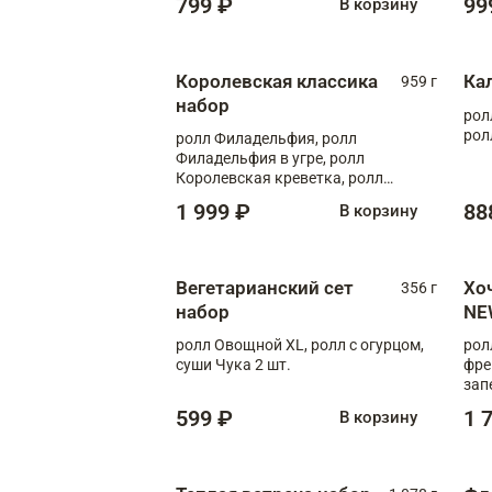
799 ₽
99
В корзину
Королевская классика
Ка
959 г
набор
рол
рол
ролл Филадельфия, ролл
Филадельфия в угре, ролл
Королевская креветка, ролл
Калифорния
1 999 ₽
88
В корзину
Вегетарианский сет
Хо
356 г
набор
NE
ролл Овощной XL, ролл с огурцом,
рол
суши Чука 2 шт.
фре
зап
599 ₽
1 
В корзину