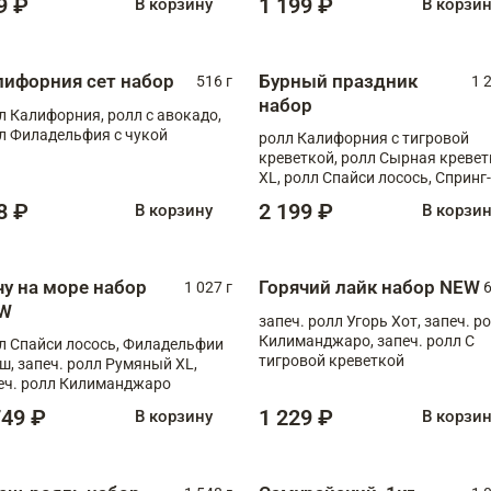
9 ₽
1 199 ₽
В корзину
В корзи
лифорния сет набор
Бурный праздник
516 г
1 
набор
л Калифорния, ролл с авокадо,
л Филадельфия с чукой
ролл Калифорния с тигровой
креветкой, ролл Сырная кревет
XL, ролл Спайси лосось, Спринг-
ролл с угрем и лососем, запеч. 
8 ₽
2 199 ₽
В корзину
В корзи
Медовая креветка
чу на море набор
Горячий лайк набор NEW
1 027 г
6
W
запеч. ролл Угорь Хот, запеч. р
Килиманджаро, запеч. ролл С
л Спайси лосось, Филадельфии
тигровой креветкой
ш, запеч. ролл Румяный XL,
еч. ролл Килиманджаро
749 ₽
1 229 ₽
В корзину
В корзи