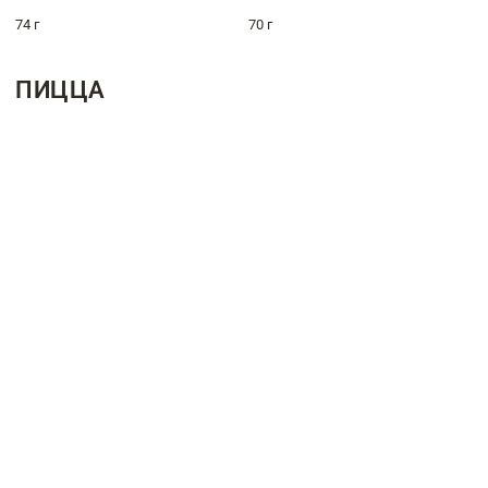
74 г
70 г
ПИЦЦА