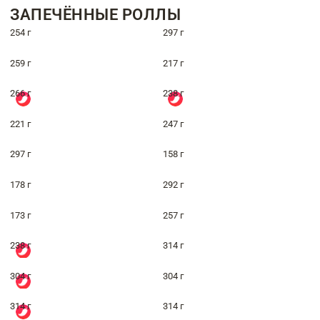
ЗАПЕЧЁННЫЕ РОЛЛЫ
254 г
297 г
259 г
217 г
266 г
238 г
221 г
247 г
297 г
158 г
178 г
292 г
173 г
257 г
238 г
314 г
304 г
304 г
314 г
314 г