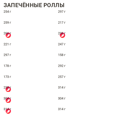
ЗАПЕЧЁННЫЕ РОЛЛЫ
254 г
297 г
259 г
217 г
266 г
238 г
221 г
247 г
297 г
158 г
178 г
292 г
173 г
257 г
238 г
314 г
304 г
304 г
314 г
314 г