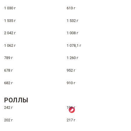
1 030 г
613 г
1 535 г
1 532 г
2 042 г
1 008 г
1 062 г
1 078,1 г
789 г
1 260 г
678 г
952 г
682 г
910 г
РОЛЛЫ
242 г
196 г
202 г
217 г