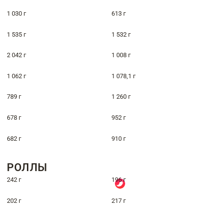
1 030 г
613 г
1 535 г
1 532 г
2 042 г
1 008 г
1 062 г
1 078,1 г
789 г
1 260 г
678 г
952 г
682 г
910 г
РОЛЛЫ
242 г
196 г
202 г
217 г