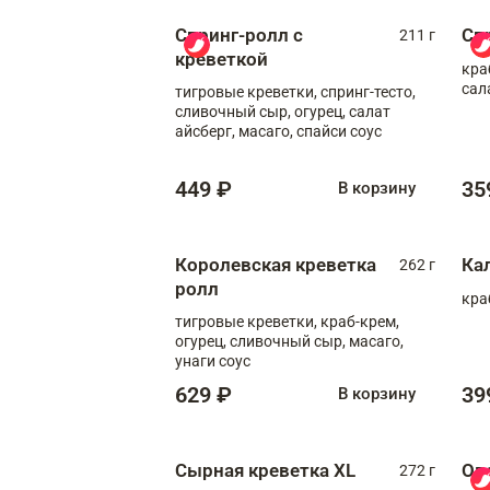
Спринг-ролл с
Сп
211 г
креветкой
кра
сал
тигровые креветки, спринг-тесто,
сливочный сыр, огурец, салат
айсберг, масаго, спайси соус
449 ₽
35
В корзину
Королевская креветка
Ка
262 г
ролл
кра
тигровые креветки, краб-крем,
огурец, сливочный сыр, масаго,
унаги соус
629 ₽
39
В корзину
Сырная креветка XL
Ов
272 г