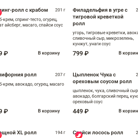
ринг-ролл с крабом
Филадельфия в угре с
201 г
2
тигровой креветкой
б-крем, спринг-тесто, огурец,
ролл
ат айсберг, масаго, спайси соус
угорь, тигровые креветки, авок
сливочный сыр, микрозелень,
кунжут, унаги соус
9 ₽
799 ₽
В корзину
В корзи
лифорния ролл
Цыпленок Чука с
207 г
2
ореховым соусом ролл
б-крем, авокадо, огурец, масаго
цыпленок, чука, сливочный сыр
авокадо, болгарский перец, кун
ореховый соус
9 ₽
449 ₽
В корзину
В корзи
ощной XL ролл
Спайси лосось ролл
194 г
2