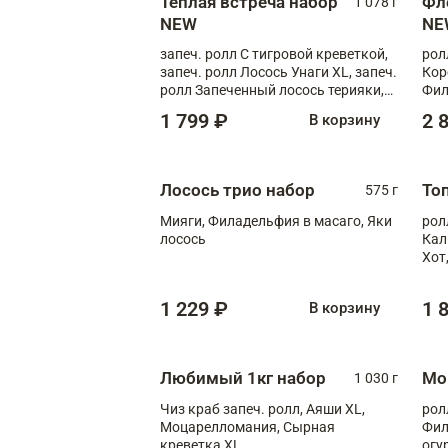
Теплая встреча набор
Фл
1 078 г
NEW
NE
запеч. ролл С тигровой креветкой,
рол
запеч. ролл Лосось Унаги XL, запеч.
Кор
ролл Запеченный лосось терияки,
Фил
запеч. ролл Румяный XL
Лос
1 799 ₽
2 
В корзину
Тиг
зап
Лосось трио набор
То
575 г
Мияги, Филадельфия в масаго, Яки
рол
лосось
Кал
Хот
тер
1 229 ₽
1 
В корзину
Любимый 1кг набор
Мо
1 030 г
Чиз краб запеч. ролл, Аяши XL,
рол
Моцарелломания, Сырная
Фил
креветка XL
огу