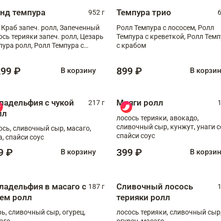
анд темпура
Темпура трио
952 г
6
 Краб запеч. ролл, Запеченный
Ролл Темпура с лососем, Ролл
ось терияки запеч. ролл, Цезарь
Темпура с креветкой, Ролл Тем
пура ролл, Ролл Темпура с
с крабом
веткой
299 ₽
899 ₽
В корзину
В корзи
ладельфия с чукой
Мияги ролл
217 г
1
лл
лосось терияки, авокадо,
сливочный сыр, кунжут, унаги с
ось, сливочный сыр, масаго,
спайси соус
а, спайси соус
9 ₽
399 ₽
В корзину
В корзи
ладельфия в масаго с
Сливочный лосось
187 г
1
рем ролл
терияки ролл
рь, сливочный сыр, огурец,
лосось терияки, сливочный сыр
аго
огурец, масаго