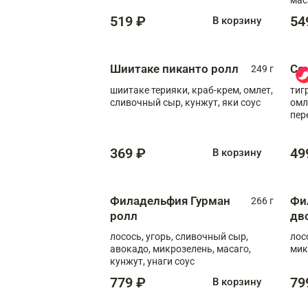
519 ₽
54
В корзину
Шиитаке пиканто ролл
Са
249 г
шиитаке терияки, краб-крем, омлет,
тиг
сливочный сыр, кунжут, яки соус
омл
пер
мол
369 ₽
49
В корзину
Филадельфия Гурман
Фи
266 г
ролл
дв
лосось, угорь, сливочный сыр,
лос
авокадо, микрозелень, масаго,
мик
кунжут, унаги соус
779 ₽
79
В корзину