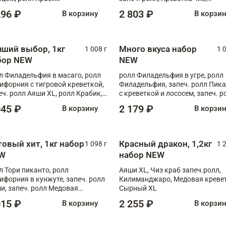
Запечённый лосось терияки,
296 ₽
2 803 ₽
В корзину
В корзи
Флорида
чший выбор, 1кг
Много вкуса набор
1 008 г
1 
бор NEW
NEW
л Филадельфия в масаго, ролл
ролл Филадельфия в угре, ролл
ифорния с тигровой креветкой,
Филадельфия, запеч. ролл Пик
еч. ролл Аяши XL, ролл Крабик,
с креветкой и лососем, запеч. р
еч. ролл Лосось терияки
С тигровой креветкой
045 ₽
2 179 ₽
В корзину
В корзи
товый хит, 1кг набор
Красный дракон, 1,2кг
1 098 г
1 
W
набор NEW
л Тори пиканто, ролл
Аяши XL, Чиз краб запеч.ролл,
ифорния в кунжуте, запеч. ролл
Килиманджаро, Медовая кревет
и, запеч. ролл Медовая
Сырный XL
ветка, ролл Филадельфия с
015 ₽
2 255 ₽
В корзину
В корзи
ой