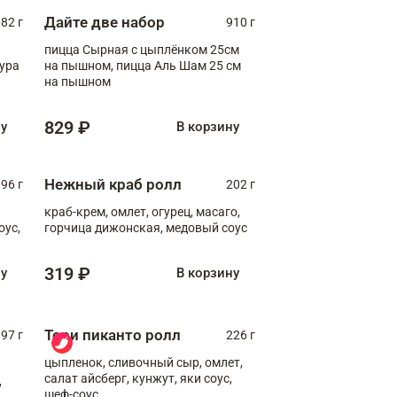
Дайте две набор
82 г
910 г
пицца Сырная с цыплёнком 25см
пура
на пышном, пицца Аль Шам 25 см
на пышном
829 ₽
ну
В корзину
Нежный краб ролл
96 г
202 г
краб-крем, омлет, огурец, масаго,
оус,
горчица дижонская, медовый соус
319 ₽
ну
В корзину
Тори пиканто ролл
97 г
226 г
цыпленок, сливочный сыр, омлет,
салат айсберг, кунжут, яки соус,
,
шеф-соус