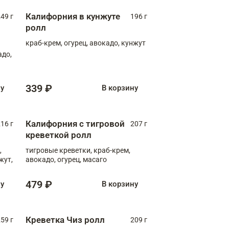
Калифорния в кунжуте
49 г
196 г
ролл
краб-крем, огурец, авокадо, кунжут
адо,
339 ₽
ну
В корзину
Калифорния с тигровой
16 г
207 г
креветкой ролл
,
тигровые креветки, краб-крем,
жут,
авокадо, огурец, масаго
479 ₽
ну
В корзину
Креветка Чиз ролл
59 г
209 г