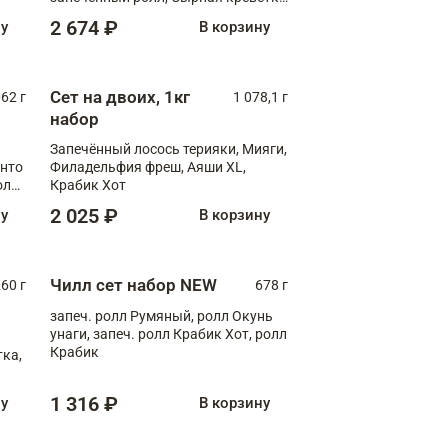
XL
2 674 ₽
ну
В корзину
Сет на двоих, 1кг
062 г
1 078,1 г
набор
Запечённый лосось терияки, Мияги,
анто
Филадельфия фреш, Аяши XL,
олл
Крабик Хот
2 025 ₽
ну
В корзину
Чилл сет набор NEW
260 г
678 г
запеч. ролл Румяный, ролл Окунь
унаги, запеч. ролл Крабик Хот, ролл
Крабик
ка,
1 316 ₽
ну
В корзину