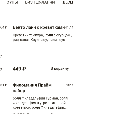
СУПЫ
БИЗНЕС-ЛАНЧИ
ДЕСЕРТЫ
ДОПОЛНИТЕ
Бенто ланч с креветками
64 г
417 г
Креветки темпура, Ролл с огурцом ,
рис, салат Коул слоу, чили соус
ул
449 ₽
ну
В корзину
Филомания Прайм
31 г
792 г
набор
ролл Филадельфия Гурман, ролл
Филадельфия в угре с тигровой
креветкой, ролл Филадельфия
Прайм с двойным лососем