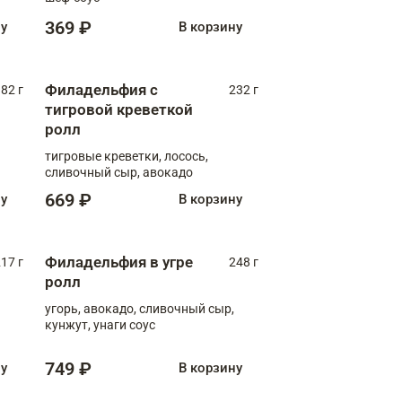
369 ₽
ну
В корзину
Филадельфия с
82 г
232 г
тигровой креветкой
ролл
тигровые креветки, лосось,
сливочный сыр, авокадо
669 ₽
ну
В корзину
Филадельфия в угре
17 г
248 г
ролл
угорь, авокадо, сливочный сыр,
кунжут, унаги соус
749 ₽
ну
В корзину