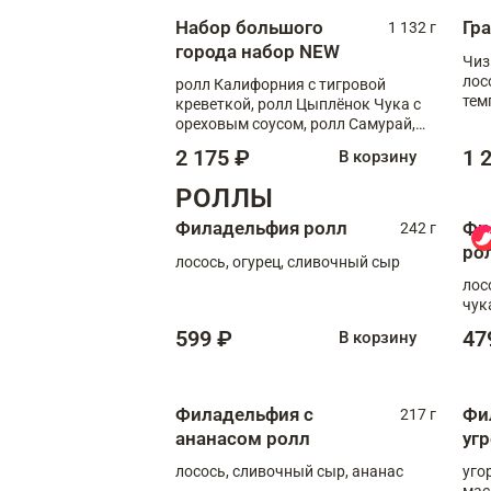
Набор большого
Гр
1 132 г
города набор NEW
Чиз
лос
ролл Калифорния с тигровой
тем
креветкой, ролл Цыплёнок Чука с
кре
ореховым соусом, ролл Самурай,
ролл Шиитаке пиканто, Спринг-
2 175 ₽
1 
В корзину
ролл с крабом
РОЛЛЫ
Филадельфия ролл
Фи
242 г
ро
лосось, огурец, сливочный сыр
лос
чук
599 ₽
47
В корзину
Филадельфия с
Фи
217 г
ананасом ролл
уг
лосось, сливочный сыр, ананас
уго
мас