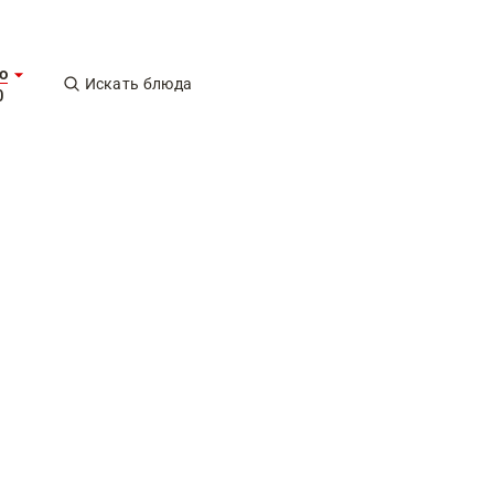
о
Искать блюда
0