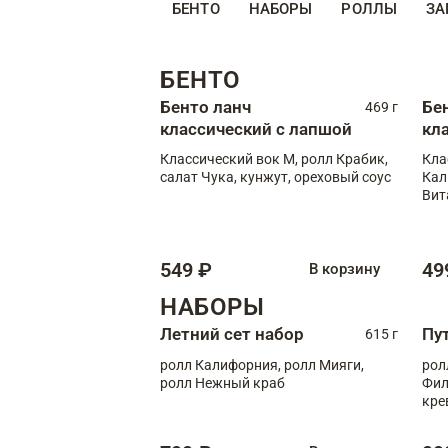
БЕНТО
НАБОРЫ
РОЛЛЫ
ЗА
БЕНТО
Бенто ланч
Бе
469 г
классический с лапшой
кл
Классический вок М, ролл Крабик,
Кла
салат Чука, кунжут, ореховый соус
Кал
Вит
549 ₽
49
В корзину
НАБОРЫ
Летний сет набор
Пу
615 г
ролл Калифорния, ролл Мияги,
рол
ролл Нежный краб
Фил
кре