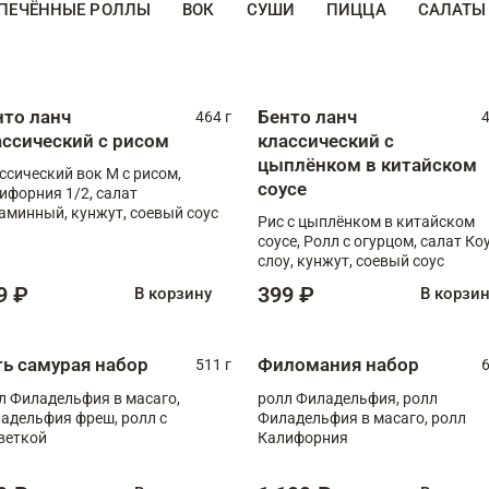
ПЕЧЁННЫЕ РОЛЛЫ
ВОК
СУШИ
ПИЦЦА
САЛАТЫ
нто ланч
Бенто ланч
464 г
4
ассический с рисом
классический с
цыплёнком в китайском
ссический вок М с рисом,
соусе
ифорния 1/2, салат
аминный, кунжут, соевый соус
Рис с цыплёнком в китайском
соусе, Ролл с огурцом, салат Ко
слоу, кунжут, соевый соус
9 ₽
399 ₽
В корзину
В корзи
ть самурая набор
Филомания набор
511 г
6
л Филадельфия в масаго,
ролл Филадельфия, ролл
адельфия фреш, ролл с
Филадельфия в масаго, ролл
веткой
Калифорния