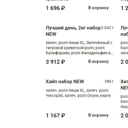
1 696 ₽
1 
В корзину
Лучший день, 2кг набор
Лу
2 042 г
NEW
на
запеч. ролл Аяши XL, Запечённый с
рол
тигровой креветкой ролл, ролл
Кал
Калифорния, ролл Филадельфия в
зап
масаго, запеч. ролл Румяный XL,
зап
3 912 ₽
2 
В корзину
запеч. ролл Моцарелломания, ролл
Сырная креветка XL, запеч. ролл
Сырный XL
Хайп набор NEW
Хи
789 г
NE
запеч. ролл Аяши XL, запеч. ролл
Чиз краб, запеч. ролл Окунь унаги
рол
Кал
Аяш
кре
1 167 ₽
2 
В корзину
чук