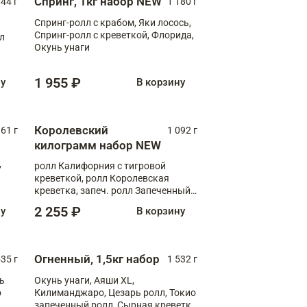
Спринг, 1кг набор NEW
044 г
1 180 г
Спринг-ролл с крабом, Яки лосось,
Спринг-ролл с креветкой, Флорида,
лл
Окунь унаги
1 955 ₽
ну
В корзину
Королевский
61 г
1 092 г
килограмм набор NEW
,
ролл Калифорния с тигровой
креветкой, ролл Королевская
креветка, запеч. ролл Запеченный
лосось терияки, запеч. ролл Аяши
2 255 ₽
ну
В корзину
XL, запеч. ролл Крабик Хот
Огненный, 1,5кг набор
535 г
1 532 г
ь
Окунь унаги, Аяши XL,
о
Килиманджаро, Цезарь ролл, Токио
запеченный ролл, Сырная креветка