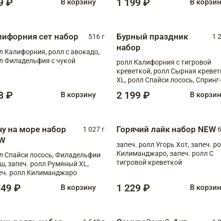
9 ₽
1 199 ₽
В корзину
В корзи
лифорния сет набор
Бурный праздник
516 г
1 
набор
л Калифорния, ролл с авокадо,
л Филадельфия с чукой
ролл Калифорния с тигровой
креветкой, ролл Сырная кревет
XL, ролл Спайси лосось, Спринг-
ролл с угрем и лососем, запеч. 
8 ₽
2 199 ₽
В корзину
В корзи
Медовая креветка
чу на море набор
Горячий лайк набор NEW
1 027 г
6
W
запеч. ролл Угорь Хот, запеч. р
Килиманджаро, запеч. ролл С
л Спайси лосось, Филадельфии
тигровой креветкой
ш, запеч. ролл Румяный XL,
еч. ролл Килиманджаро
749 ₽
1 229 ₽
В корзину
В корзи