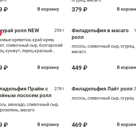
9 ₽
379 ₽
В корзину
В корзи
мурай ролл NEW
Филадельфия в масаго
259 г
1
ролл
ровые креветки, краб-крем,
ет, сливочный сыр, болгарский
лосось, сливочный сыр, огурец,
ец, кунжут, перец красный
масаго
отый, масаго, шеф-соус
9 ₽
449 ₽
В корзину
В корзи
ладельфия Прайм с
Филадельфия Лайт ролл
278 г
2
ойным лососем ролл
лосось, сливочный сыр, огурец
ось, авокадо, сливочный сыр,
розелень, масаго
9 ₽
469 ₽
В корзину
В корзи