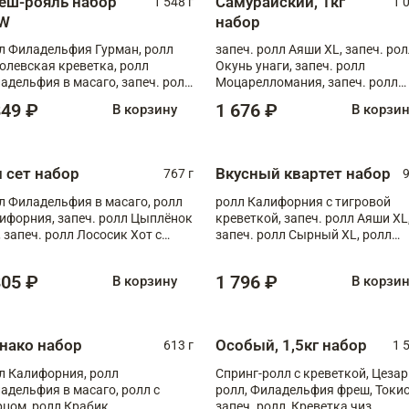
еш-рояль набор
Самурайский, 1кг
1 548 г
1 
W
набор
л Филадельфия Гурман, ролл
запеч. ролл Аяши XL, запеч. ро
олевская креветка, ролл
Окунь унаги, запеч. ролл
адельфия в масаго, запеч. ролл
Моцарелломания, запеч. ролл
ось Унаги XL, запеч. ролл
Килиманджаро
849 ₽
1 676 ₽
В корзину
В корзи
ровая креветка с моцареллой,
еч. ролл Эби краб с лососем
п сет набор
Вкусный квартет набор
767 г
9
л Филадельфия в масаго, ролл
ролл Калифорния с тигровой
ифорния, запеч. ролл Цыплёнок
креветкой, запеч. ролл Аяши XL
, запеч. ролл Лососик Хот с
запеч. ролл Сырный XL, ролл
ияки , запеч. ролл Крабик Хот
Калифорния
805 ₽
1 796 ₽
В корзину
В корзи
нако набор
Особый, 1,5кг набор
613 г
1 
л Калифорния, ролл
Спринг-ролл с креветкой, Цезар
адельфия в масаго, ролл с
ролл, Филадельфия фреш, Токи
рцом, ролл Крабик
запеч. ролл, Креветка чиз,