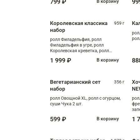
799 ₽
99
В корзину
Королевская классика
Ка
959 г
набор
рол
рол
ролл Филадельфия, ролл
Филадельфия в угре, ролл
Королевская креветка, ролл
Калифорния
1 999 ₽
88
В корзину
Вегетарианский сет
Хо
356 г
набор
NE
ролл Овощной XL, ролл с огурцом,
рол
суши Чука 2 шт.
фре
зап
599 ₽
1 
В корзину