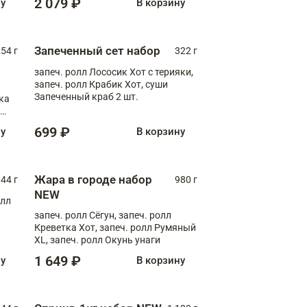
2 079 ₽
ну
В корзину
Запеченный сет набор
254 г
322 г
запеч. ролл Лососик Хот с терияки,
запеч. ролл Крабик Хот, суши
Запеченный краб 2 шт.
ка
ролл
699 ₽
ну
В корзину
Жара в городе набор
44 г
980 г
NEW
олл
запеч. ролл Сёгун, запеч. ролл
Креветка Хот, запеч. ролл Румяный
XL, запеч. ролл Окунь унаги
1 649 ₽
ну
В корзину