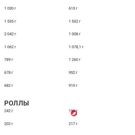
1 030 г
613 г
1 535 г
1 532 г
2 042 г
1 008 г
1 062 г
1 078,1 г
789 г
1 260 г
678 г
952 г
682 г
910 г
РОЛЛЫ
242 г
196 г
202 г
217 г