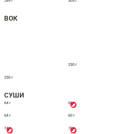
269 г
305 г
ВОК
230 г
250 г
СУШИ
64 г
66 г
64 г
60 г
74 г
70 г