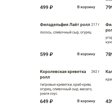
499 ₽
79
В корзину
Филадельфия Лайт ролл
Фи
217 г
ро
лосось, сливочный сыр, огурец
уго
кун
599 ₽
78
В корзину
Королевская креветка
Ка
262 г
ролл
кра
тигровые креветки, краб-крем,
огурец, сливочный сыр, масаго,
унаги соус
649 ₽
43
В корзину