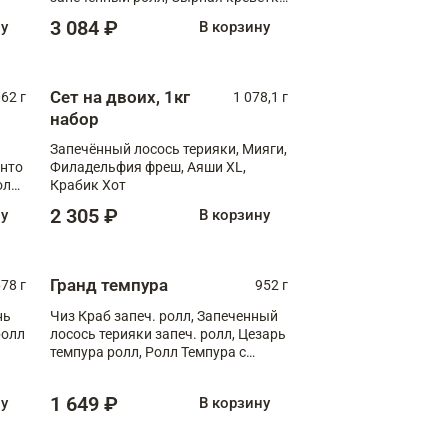
XL
3 084 ₽
ну
В корзину
Сет на двоих, 1кг
062 г
1 078,1 г
набор
Запечённый лосось терияки, Мияги,
анто
Филадельфия фреш, Аяши XL,
олл
Крабик Хот
2 305 ₽
ну
В корзину
Гранд темпура
78 г
952 г
нь
Чиз Краб запеч. ролл, Запеченный
ролл
лосось терияки запеч. ролл, Цезарь
темпура ролл, Ролл Темпура с
креветкой
1 649 ₽
ну
В корзину