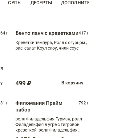
СУПЫ
ДЕСЕРТЫ
ДОПОЛНИТЕЛЬНО
НАПИТКИ
Бенто ланч с креветками
64 г
417 г
Креветки темпура, Ролл с огурцом ,
рис, салат Коул слоу, чили соус
ул
499 ₽
ну
В корзину
Филомания Прайм
31 г
792 г
набор
ролл Филадельфия Гурман, ролл
Филадельфия в угре с тигровой
креветкой, ролл Филадельфия
Прайм с двойным лососем