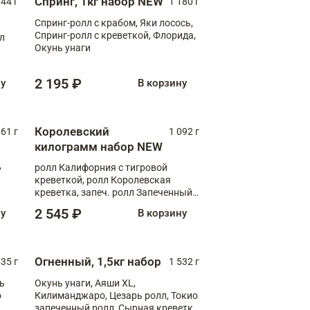
Спринг, 1кг набор NEW
044 г
1 180 г
Спринг-ролл с крабом, Яки лосось,
Спринг-ролл с креветкой, Флорида,
лл
Окунь унаги
2 195 ₽
ну
В корзину
Королевский
61 г
1 092 г
килограмм набор NEW
,
ролл Калифорния с тигровой
креветкой, ролл Королевская
креветка, запеч. ролл Запеченный
лосось терияки, запеч. ролл Аяши
2 545 ₽
ну
В корзину
XL, запеч. ролл Крабик Хот
Огненный, 1,5кг набор
535 г
1 532 г
ь
Окунь унаги, Аяши XL,
о
Килиманджаро, Цезарь ролл, Токио
запеченный ролл, Сырная креветка