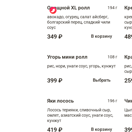
Овощной XL ролл
Кр
194 г
авокадо, огурец, салат айсберг,
кре
болгарский перец, сладкий чили
сыр
соус
кун
диж
349 ₽
48
В корзину
Угорь мини ролл
Кр
108 г
рис, нори, унаги соус, угорь, кунжут
рис
сыр
399 ₽
25
Выбрать
Яки лосось
Чи
196 г
Лосось терияки, сливочный сыр,
Цып
омлет, азиатский соус, унаги соус,
мас
кунжут
419 ₽
39
В корзину