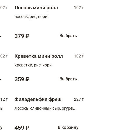
Лосось мини ролл
02 г
102 г
лосось, рис, нори
379 ₽
ь
Выбрать
Креветка мини ролл
02 г
102 г
креветки, рис, нори
359 ₽
ь
Выбрать
Филадельфия фреш
12 г
227 г
ты
Лосось, сливочный сыр, огурец
459 ₽
ну
В корзину