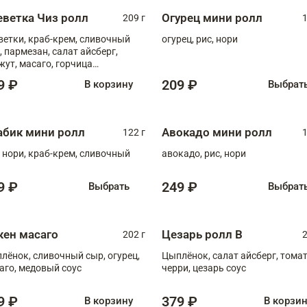
еветка Чиз ролл
Огурец мини ролл
209 г
1
ветки, краб-крем, сливочный
огурец, рис, нори
, пармезан, салат айсберг,
жут, масаго, горчица
онская, медовый соус
9 ₽
209 ₽
В корзину
Выбрат
абик мини ролл
Авокадо мини ролл
122 г
1
, нори, краб-крем, сливочный
авокадо, рис, нори
9 ₽
249 ₽
Выбрать
Выбрат
кен масаго
Цезарь ролл В
202 г
2
лёнок, сливочный сыр, огурец,
Цыплёнок, салат айсберг, тома
аго, медовый соус
черри, цезарь соус
9 ₽
379 ₽
В корзину
В корзи