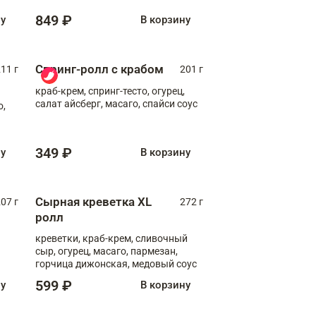
849 ₽
ну
В корзину
Спринг-ролл с крабом
11 г
201 г
краб-крем, спринг-тесто, огурец,
салат айсберг, масаго, спайси соус
о,
349 ₽
ну
В корзину
Сырная креветка XL
07 г
272 г
ролл
креветки, краб-крем, сливочный
сыр, огурец, масаго, пармезан,
горчица дижонская, медовый соус
599 ₽
ну
В корзину