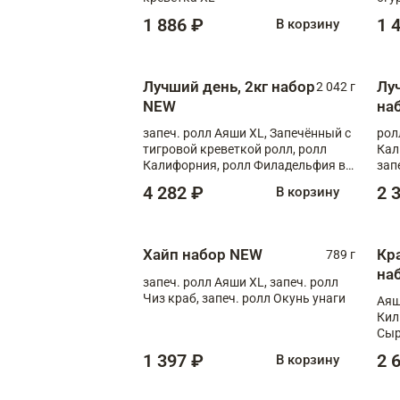
1 886 ₽
1 
В корзину
Лучший день, 2кг набор
Лу
2 042 г
NEW
на
запеч. ролл Аяши XL, Запечённый с
рол
тигровой креветкой ролл, ролл
Кал
Калифорния, ролл Филадельфия в
зап
масаго, запеч. ролл Румяный XL,
зап
4 282 ₽
2 
В корзину
запеч. ролл Моцарелломания, ролл
Сырная креветка XL, запеч. ролл
Сырный XL
Хайп набор NEW
Кр
789 г
на
запеч. ролл Аяши XL, запеч. ролл
Чиз краб, запеч. ролл Окунь унаги
Аяш
Кил
Сыр
1 397 ₽
2 
В корзину