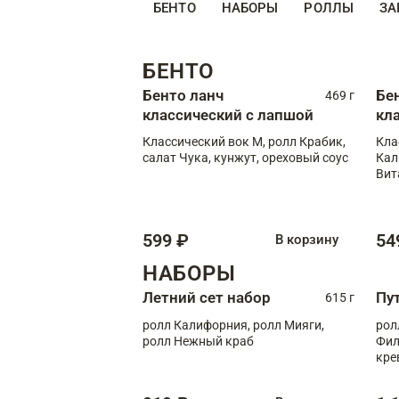
БЕНТО
НАБОРЫ
РОЛЛЫ
ЗА
БЕНТО
Бенто ланч
Бе
469 г
классический с лапшой
кл
Классический вок М, ролл Крабик,
Кла
салат Чука, кунжут, ореховый соус
Кал
Вит
599 ₽
54
В корзину
НАБОРЫ
Летний сет набор
Пу
615 г
ролл Калифорния, ролл Мияги,
рол
ролл Нежный краб
Фил
кре