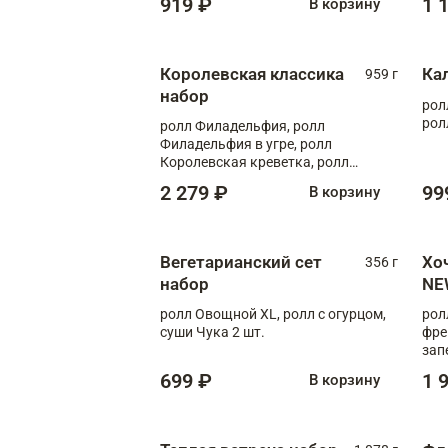
919 ₽
1 
В корзину
Королевская классика
Ка
959 г
набор
рол
рол
ролл Филадельфия, ролл
Филадельфия в угре, ролл
Королевская креветка, ролл
Калифорния
2 279 ₽
99
В корзину
Вегетарианский сет
Хо
356 г
набор
NE
ролл Овощной XL, ролл с огурцом,
рол
суши Чука 2 шт.
фре
зап
699 ₽
1 
В корзину