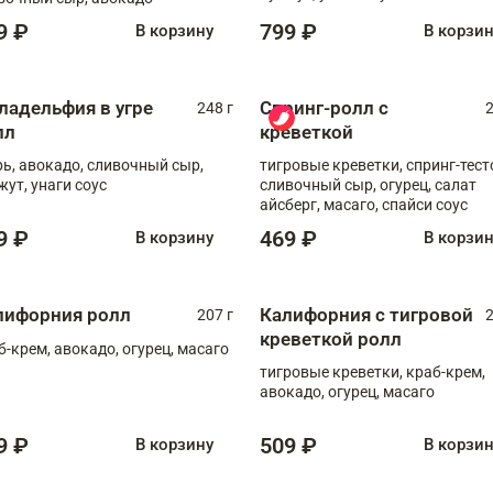
9 ₽
799 ₽
В корзину
В корзи
ладельфия в угре
Спринг-ролл с
248 г
2
лл
креветкой
рь, авокадо, сливочный сыр,
тигровые креветки, спринг-тест
жут, унаги соус
сливочный сыр, огурец, салат
айсберг, масаго, спайси соус
9 ₽
469 ₽
В корзину
В корзи
лифорния ролл
Калифорния с тигровой
207 г
2
креветкой ролл
б-крем, авокадо, огурец, масаго
тигровые креветки, краб-крем,
авокадо, огурец, масаго
9 ₽
509 ₽
В корзину
В корзи