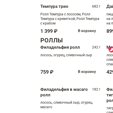
Темпура трио
Да
682 г
Ролл Темпура с лососем, Ролл
пиц
Темпура с креветкой, Ролл Темпура
на пышном
с крабом
на 
1 399 ₽
89
В корзину
РОЛЛЫ
Филадельфия ролл
Ми
242 г
лосось, огурец, сливочный сыр
лос
сли
спа
759 ₽
42
В корзину
Филадельфия в масаго
Фи
182 г
ролл
ти
ро
лосось, сливочный сыр, огурец,
масаго
тиг
сли