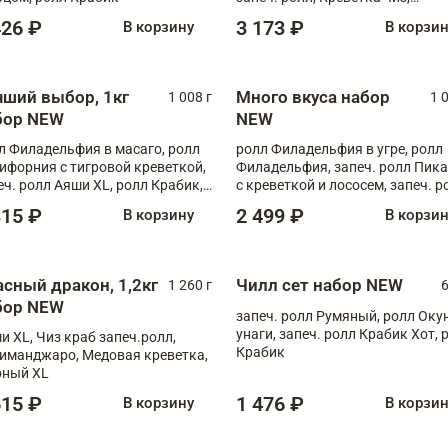
Запечённый лосось терияки,
426 ₽
3 173 ₽
В корзину
В корзи
Флорида
чший выбор, 1кг
Много вкуса набор
1 008 г
1 
бор NEW
NEW
л Филадельфия в масаго, ролл
ролл Филадельфия в угре, ролл
ифорния с тигровой креветкой,
Филадельфия, запеч. ролл Пик
еч. ролл Аяши XL, ролл Крабик,
с креветкой и лососем, запеч. р
еч. ролл Лосось терияки
С тигровой креветкой
315 ₽
2 499 ₽
В корзину
В корзи
асный дракон, 1,2кг
Чилл сет набор NEW
1 260 г
6
бор NEW
запеч. ролл Румяный, ролл Оку
унаги, запеч. ролл Крабик Хот, 
и XL, Чиз краб запеч.ролл,
Крабик
иманджаро, Медовая креветка,
ный XL
615 ₽
1 476 ₽
В корзину
В корзи