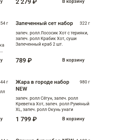
2 279 ₽
ну
В корзину
Запеченный сет набор
254 г
322 г
запеч. ролл Лососик Хот с терияки,
запеч. ролл Крабик Хот, суши
Запеченный краб 2 шт.
ка
ролл
789 ₽
ну
В корзину
Жара в городе набор
44 г
980 г
NEW
олл
запеч. ролл Сёгун, запеч. ролл
Креветка Хот, запеч. ролл Румяный
XL, запеч. ролл Окунь унаги
1 799 ₽
ну
В корзину