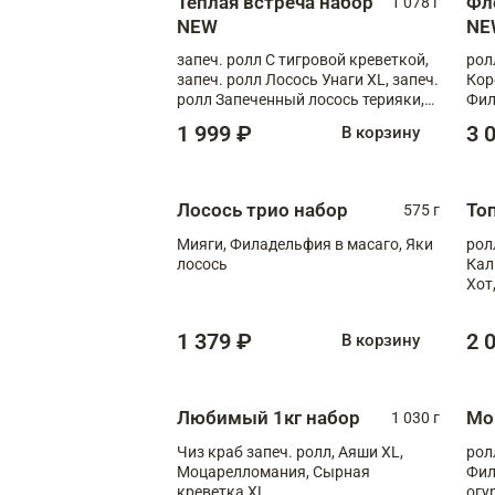
Теплая встреча набор
Фл
1 078 г
NEW
NE
запеч. ролл С тигровой креветкой,
рол
запеч. ролл Лосось Унаги XL, запеч.
Кор
ролл Запеченный лосось терияки,
Фил
запеч. ролл Румяный XL
Лос
1 999 ₽
3 
В корзину
Тиг
зап
Лосось трио набор
То
575 г
Мияги, Филадельфия в масаго, Яки
рол
лосось
Кал
Хот
тер
1 379 ₽
2 
В корзину
Любимый 1кг набор
Мо
1 030 г
Чиз краб запеч. ролл, Аяши XL,
рол
Моцарелломания, Сырная
Фил
креветка XL
огу