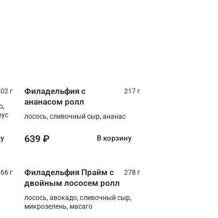
Филадельфия с
02 г
217 г
ананасом ролл
о,
оус
лосось, сливочный сыр, ананас
639 ₽
ну
В корзину
Филадельфия Прайм с
66 г
278 г
двойным лососем ролл
лосось, авокадо, сливочный сыр,
микрозелень, масаго