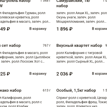
еш-рояль набор
Самурайский, 1кг
1 548 г
1 
W
набор
л Филадельфия Гурман, ролл
запеч. ролл Аяши XL, запеч. ро
олевская креветка, ролл
Окунь унаги, запеч. ролл
адельфия в масаго, запеч. ролл
Моцарелломания, запеч. ролл
ось Унаги XL, запеч. ролл
Килиманджаро
049 ₽
1 896 ₽
В корзину
В корзи
ровая креветка с моцареллой,
еч. ролл Эби краб с лососем
п сет набор
Вкусный квартет набор
767 г
9
л Филадельфия в масаго, ролл
ролл Калифорния с тигровой
ифорния, запеч. ролл Цыплёнок
креветкой, запеч. ролл Аяши XL
, запеч. ролл Лососик Хот с
запеч. ролл Сырный XL, ролл
ияки , запеч. ролл Крабик Хот
Калифорния
025 ₽
2 036 ₽
В корзину
В корзи
нако набор
Особый, 1,5кг набор
613 г
1 
л Калифорния, ролл
Спринг-ролл с креветкой, Цезар
адельфия в масаго, ролл с
ролл, Филадельфия фреш, Токи
рцом, ролл Крабик
запеч. ролл, Креветка чиз,