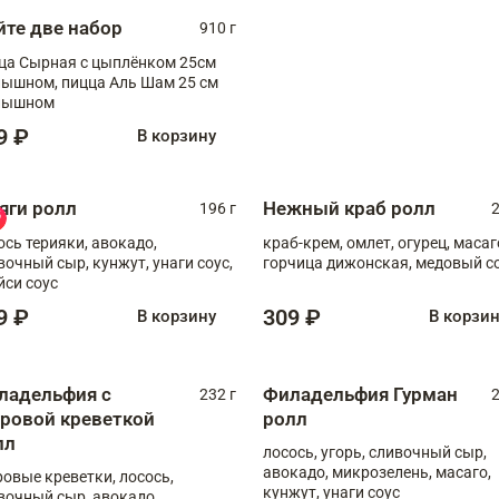
йте две набор
910 г
ца Сырная с цыплёнком 25см
, пицца Аль Шам 25 см
пышном
9 ₽
В корзину
яги ролл
Нежный краб ролл
196 г
2
ось терияки, авокадо,
краб-крем, омлет, огурец, масаг
вочный сыр, кунжут, унаги соус,
горчица дижонская, медовый с
йси соус
9 ₽
309 ₽
В корзину
В корзи
ладельфия с
Филадельфия Гурман
232 г
2
гровой креветкой
ролл
лл
лосось, угорь, сливочный сыр,
авокадо, микрозелень, масаго,
ровые креветки, лосось,
кунжут, унаги соус
вочный сыр, авокадо