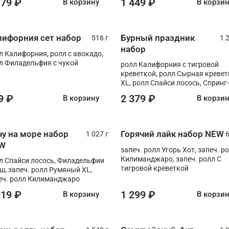
179 ₽
1 449 ₽
В корзину
В корзи
лифорния сет набор
Бурный праздник
516 г
1 
набор
л Калифорния, ролл с авокадо,
л Филадельфия с чукой
ролл Калифорния с тигровой
креветкой, ролл Сырная кревет
XL, ролл Спайси лосось, Спринг-
ролл с угрем и лососем, запеч. 
9 ₽
2 379 ₽
В корзину
В корзи
Медовая креветка
чу на море набор
Горячий лайк набор NEW
1 027 г
6
W
запеч. ролл Угорь Хот, запеч. р
Килиманджаро, запеч. ролл С
л Спайси лосось, Филадельфии
тигровой креветкой
ш, запеч. ролл Румяный XL,
еч. ролл Килиманджаро
919 ₽
1 299 ₽
В корзину
В корзи