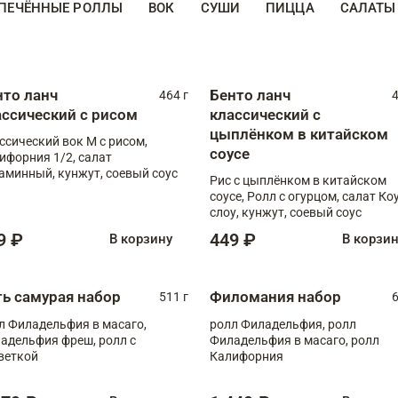
ПЕЧЁННЫЕ РОЛЛЫ
ВОК
СУШИ
ПИЦЦА
САЛАТЫ
нто ланч
Бенто ланч
464 г
4
ассический с рисом
классический с
цыплёнком в китайском
ссический вок М с рисом,
соусе
ифорния 1/2, салат
аминный, кунжут, соевый соус
Рис с цыплёнком в китайском
соусе, Ролл с огурцом, салат Ко
слоу, кунжут, соевый соус
9 ₽
449 ₽
В корзину
В корзи
ть самурая набор
Филомания набор
511 г
6
л Филадельфия в масаго,
ролл Филадельфия, ролл
адельфия фреш, ролл с
Филадельфия в масаго, ролл
веткой
Калифорния