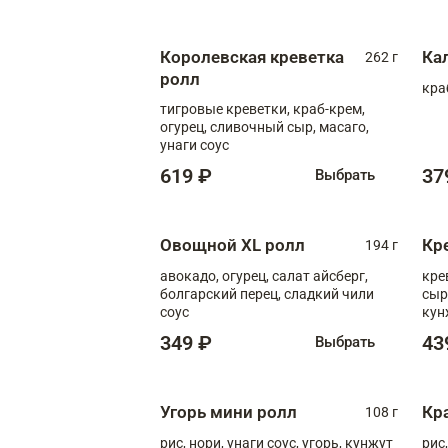
Королевская креветка
Ка
262 г
ролл
кра
тигровые креветки, краб-крем,
огурец, сливочный сыр, масаго,
унаги соус
619 ₽
37
Выбрать
Овощной XL ролл
Кр
194 г
авокадо, огурец, салат айсберг,
кре
болгарский перец, сладкий чили
сыр
соус
кун
диж
349 ₽
43
Выбрать
Угорь мини ролл
Кр
108 г
рис, нори, унаги соус, угорь, кунжут
рис