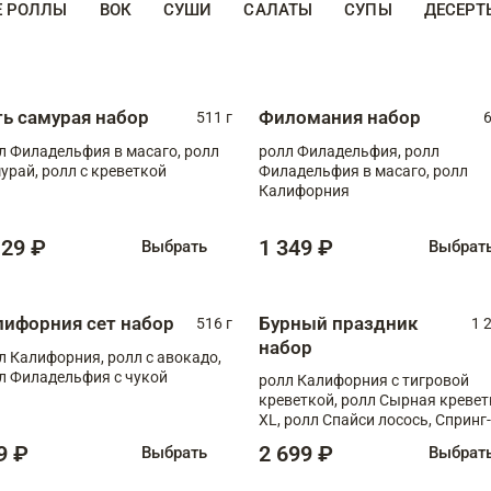
Е РОЛЛЫ
ВОК
СУШИ
САЛАТЫ
СУПЫ
ДЕСЕРТ
ть самурая набор
Филомания набор
511 г
6
л Филадельфия в масаго, ролл
ролл Филадельфия, ролл
урай, ролл с креветкой
Филадельфия в масаго, ролл
Калифорния
129 ₽
1 349 ₽
Выбрать
Выбрат
лифорния сет набор
Бурный праздник
516 г
1 
набор
л Калифорния, ролл с авокадо,
л Филадельфия с чукой
ролл Калифорния с тигровой
креветкой, ролл Сырная кревет
XL, ролл Спайси лосось, Спринг-
ролл с угрем и лососем, запеч. 
9 ₽
2 699 ₽
Выбрать
Выбрат
Медовая креветка