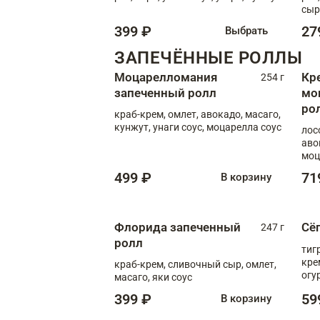
сыр
399 ₽
27
Выбрать
ЗАПЕЧЁННЫЕ РОЛЛЫ
Моцарелломания
Кр
254 г
запеченный ролл
мо
ро
краб-крем, омлет, авокадо, масаго,
кунжут, унаги соус, моцарелла соус
лос
аво
моц
499 ₽
71
В корзину
Флорида запеченный
Сё
247 г
ролл
тиг
кре
краб-крем, сливочный сыр, омлет,
огу
масаго, яки соус
соус
399 ₽
59
В корзину