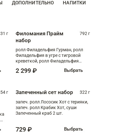
Ы
ДОПОЛНИТЕЛЬНО
НАПИТКИ
Филомания Прайм
31 г
792 г
набор
ролл Филадельфия Гурман, ролл
Филадельфия в угре с тигровой
креветкой, ролл Филадельфия
Прайм с двойным лососем
2 299 ₽
ь
Выбрать
Запеченный сет набор
254 г
322 г
запеч. ролл Лососик Хот с терияки,
запеч. ролл Крабик Хот, суши
Запеченный краб 2 шт.
ка
ролл
729 ₽
ь
Выбрать