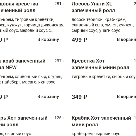
довая креветка
Лосось Унаги XL
281 г
2
печенный ролл
запеченный ролл
б-крем, тигровые креветки,
лосось терияки, краб-крем,
рец, кунжут, горчица дижонская,
сливочный сыр, омлет, кунжут,
ный соус, медовый соус с
сырный соус, унаги соус
чицей
9 ₽
499 ₽
В корзину
В корзи
з краб запеченный
Креветка Хот
237 г
1
лл NEW
запеченный мини ролл
б-крем, сливочный сыр, огурец,
тигровые креветки, сырный соу
ат айсберг, масаго, яки соус
9 ₽
349 ₽
В корзину
В корзи
орь Хот запеченный
Крабик Хот запеченный
126 г
1
ни ролл
мини ролл
рь, сырный соус
краб-крем, сырный соус