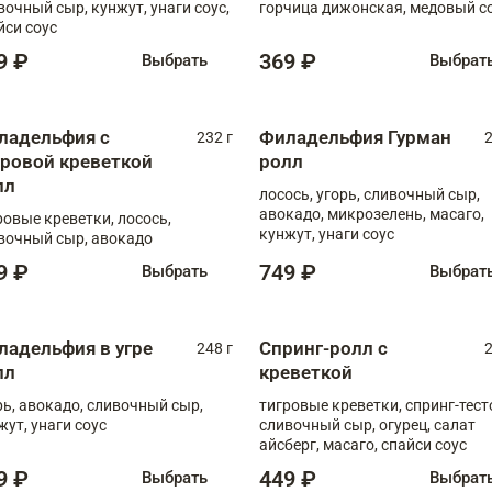
вочный сыр, кунжут, унаги соус,
горчица дижонская, медовый с
йси соус
9 ₽
369 ₽
Выбрать
Выбрат
ладельфия с
Филадельфия Гурман
232 г
2
гровой креветкой
ролл
лл
лосось, угорь, сливочный сыр,
авокадо, микрозелень, масаго,
ровые креветки, лосось,
кунжут, унаги соус
вочный сыр, авокадо
9 ₽
749 ₽
Выбрать
Выбрат
ладельфия в угре
Спринг-ролл с
248 г
2
лл
креветкой
рь, авокадо, сливочный сыр,
тигровые креветки, спринг-тест
жут, унаги соус
сливочный сыр, огурец, салат
айсберг, масаго, спайси соус
9 ₽
449 ₽
Выбрать
Выбрат