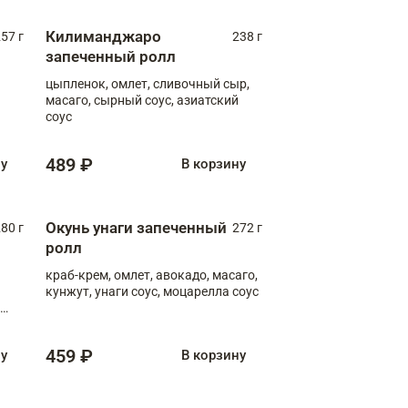
Килиманджаро
57 г
238 г
запеченный ролл
цыпленок, омлет, сливочный сыр,
масаго, сырный соус, азиатский
соус
489 ₽
ну
В корзину
Окунь унаги запеченный
80 г
272 г
ролл
краб-крем, омлет, авокадо, масаго,
кунжут, унаги соус, моцарелла соус
459 ₽
ну
В корзину