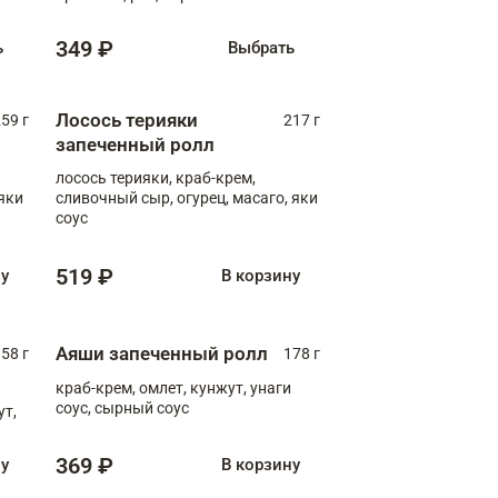
349 ₽
ь
Выбрать
Лосось терияки
59 г
217 г
запеченный ролл
лосось терияки, краб-крем,
яки
сливочный сыр, огурец, масаго, яки
соус
519 ₽
ну
В корзину
Аяши запеченный ролл
58 г
178 г
краб-крем, омлет, кунжут, унаги
соус, сырный соус
ут,
369 ₽
ну
В корзину