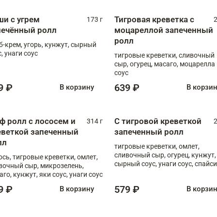
ши с угрем
Тигровая креветка с
173 г
2
печённый ролл
моцареллой запеченный
ролл
б-крем, угорь, кунжут, сырный
, унаги соус
тигровые креветки, сливочный
сыр, огурец, масаго, моцарелла
соус
9 ₽
639 ₽
В корзину
В корзи
ф ролл с лососем и
С тигровой креветкой
314 г
2
еветкой запеченный
запеченный ролл
лл
тигровые креветки, омлет,
сливочный сыр, огурец, кунжут,
ось, тигровые креветки, омлет,
сырный соус, унаги соус, спайси
вочный сыр, микрозелень,
соус
аго, кунжут, яки соус, унаги соус
9 ₽
579 ₽
В корзину
В корзи