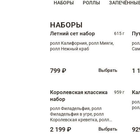
НАБОРЫ
РОЛЛЫ
ЗАПЕЧЁННЫ
НАБОРЫ
Летний сет набор
Пу
615 г
ролл Калифорния, ролл Мияги,
рол
ролл Нежный краб
Сам
799 ₽
1 
Выбрать
Королевская классика
Ка
959 г
набор
рол
рол
ролл Филадельфия, ролл
Филадельфия в угре, ролл
Королевская креветка, ролл
Калифорния
2 199 ₽
92
Выбрать