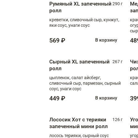
Румяный XL запеченный
Ме
290 г
ролл
за
креветки, сливочный сыр, кунжут,
кра
яки соус, унаги соус
огу
сыр
гор
569 ₽
48
В корзину
Сырный XL запеченный
Чи
267 г
ролл
ро
цыпленок, салат айсберг,
кра
сливочный сыр, пармезан, сырный
сал
соус, унаги соус
449 ₽
39
В корзину
Лососик Хот с терияки
Уг
126 г
запеченный мини ролл
ми
лосось терияки, сырный соус
уго