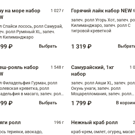
чу на море набор
Горячий лайк набор NEW
1 027 г
6
W
запеч. ролл Угорь Хот, запеч. р
Килиманджаро, запеч. ролл С
л Спайси лосось, ролл Самурай,
тигровой креветкой
еч. ролл Румяный XL, запеч.
л Килиманджаро
899 ₽
1 319 ₽
Выбрать
Выбрат
еш-рояль набор
Самурайский, 1кг
1 548 г
1 
W
набор
л Филадельфия Гурман, ролл
запеч. ролл Аяши XL, запеч. ро
олевская креветка, ролл
Окунь унаги, запеч. ролл
адельфия в масаго, запеч. ролл
Моцарелломания, запеч. ролл
ось Унаги XL, запеч. ролл
Килиманджаро
999 ₽
1 799 ₽
Выбрать
В корзи
ровая креветка с моцареллой,
еч. ролл Эби краб с лососем
яги ролл
Нежный краб ролл
196 г
2
ось терияки, авокадо,
краб-крем, омлет, огурец, масаг