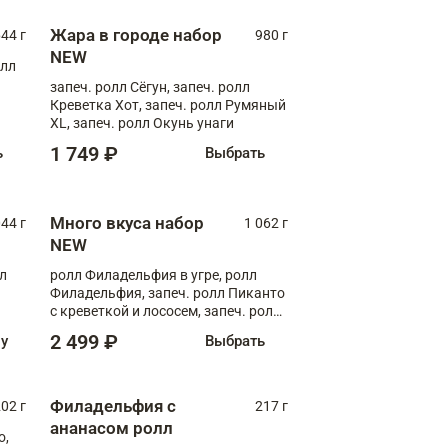
Жара в городе набор
44 г
980 г
NEW
олл
запеч. ролл Сёгун, запеч. ролл
Креветка Хот, запеч. ролл Румяный
XL, запеч. ролл Окунь унаги
1 749 ₽
ь
Выбрать
Много вкуса набор
044 г
1 062 г
NEW
лл
ролл Филадельфия в угре, ролл
Филадельфия, запеч. ролл Пиканто
с креветкой и лососем, запеч. ролл
С тигровой креветкой
2 499 ₽
ну
Выбрать
Филадельфия с
02 г
217 г
ананасом ролл
о,