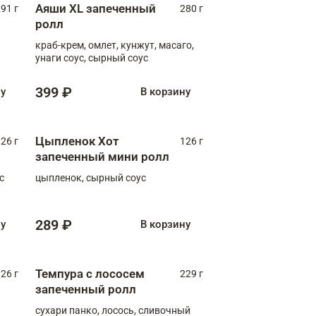
Аяши XL запеченный
91 г
280 г
ролл
краб-крем, омлет, кунжут, масаго,
унаги соус, сырный соус
399 ₽
ну
В корзину
Цыпленок Хот
26 г
126 г
запеченный мини ролл
с
цыпленок, сырный соус
289 ₽
ну
В корзину
Темпура с лососем
26 г
229 г
запеченный ролл
сухари панко, лосось, сливочный