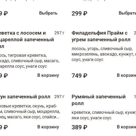
9 ₽
299 ₽
Выбрать
Выбрат
еветка с лососем и
Филадельфия Прайм с
297 г
2
цареллой запеченный
угрем запеченный ролл
лл
лосось, угорь, сливочный сыр,
микрозелень, авокадо, кунжут, 
ось, тигровая креветка,
соус, унаги соус
кадо, сливочный сыр, масаго,
арелла соус, унаги соус
9 ₽
749 ₽
В корзину
В корзи
гун запеченный ролл
Румяный запеченный
297 г
1
ролл
ровые креветки, окунь, краб-
м, сливочный сыр, моцарелла,
креветки, сливочный сыр, кунж
рец, масаго, яки соус, спайси
яки соус, унаги соус
, унаги соус
9 ₽
389 ₽
В корзину
В корзи