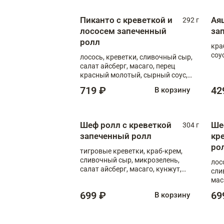
Пиканто с креветкой и
Ая
292 г
лососем запеченный
за
ролл
кра
соус
лосось, креветки, сливочный сыр,
салат айсберг, масаго, перец
красный молотый, сырный соус,
азиатский соус
719 ₽
42
В корзину
Шеф ролл с креветкой
Ше
304 г
запеченный ролл
кр
ро
тигровые креветки, краб-крем,
сливочный сыр, микрозелень,
лос
салат айсберг, масаго, кунжут,
сли
сырный соус, азиатский соус,
мас
спайси соус
699 ₽
69
В корзину