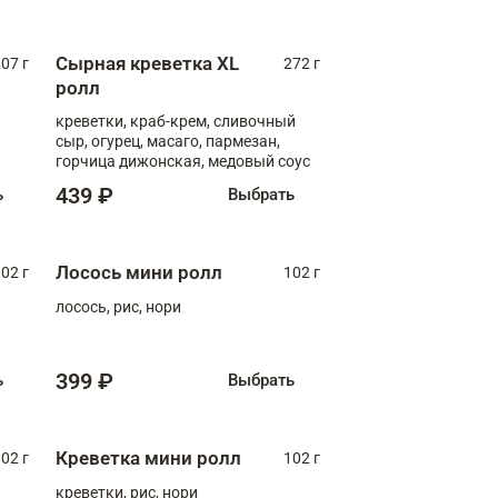
Сырная креветка XL
07 г
272 г
ролл
креветки, краб-крем, сливочный
сыр, огурец, масаго, пармезан,
горчица дижонская, медовый соус
439 ₽
ь
Выбрать
Лосось мини ролл
02 г
102 г
лосось, рис, нори
399 ₽
ь
Выбрать
Креветка мини ролл
02 г
102 г
креветки, рис, нори