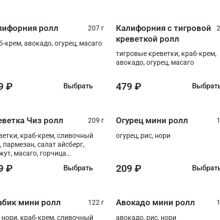
лифорния ролл
Калифорния с тигровой
207 г
2
креветкой ролл
б-крем, авокадо, огурец, масаго
тигровые креветки, краб-крем,
авокадо, огурец, масаго
9 ₽
479 ₽
Выбрать
Выбрат
еветка Чиз ролл
Огурец мини ролл
209 г
1
ветки, краб-крем, сливочный
огурец, рис, нори
, пармезан, салат айсберг,
жут, масаго, горчица
онская, медовый соус
9 ₽
209 ₽
Выбрать
Выбрат
абик мини ролл
Авокадо мини ролл
122 г
1
, нори, краб-крем, сливочный
авокадо, рис, нори