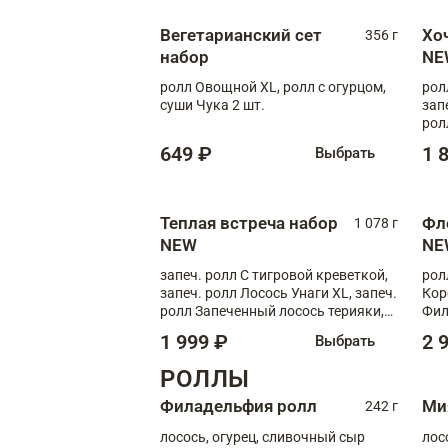
Вегетарианский сет
Хо
356 г
набор
NE
ролл Овощной XL, ролл с огурцом,
рол
суши Чука 2 шт.
зап
рол
649 ₽
1 
Выбрать
Теплая встреча набор
Фл
1 078 г
NEW
NE
запеч. ролл С тигровой креветкой,
рол
запеч. ролл Лосось Унаги XL, запеч.
Кор
ролл Запеченный лосось терияки,
Фил
запеч. ролл Румяный XL
Лос
1 999 ₽
2 
Выбрать
Тиг
зап
РОЛЛЫ
Филадельфия ролл
Ми
242 г
лосось, огурец, сливочный сыр
лос