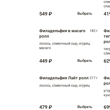
сли
спа
549 ₽
41
Выбрать
Филадельфия в масаго
Фи
182 г
ролл
ти
ро
лосось, сливочный сыр, огурец,
масаго
тиг
сли
449 ₽
62
Выбрать
Филадельфия Лайт ролл
Фи
217 г
ро
лосось, сливочный сыр, огурец
уго
кун
479 ₽
69
Выбрать