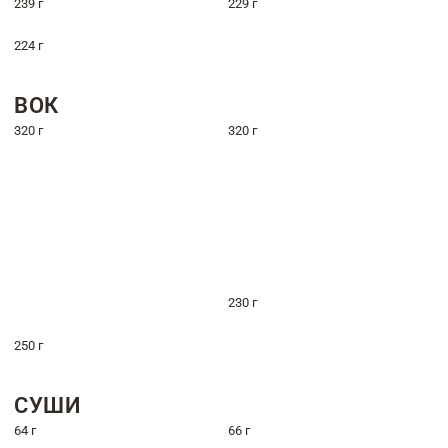
239 г
229 г
224 г
ВОК
320 г
320 г
230 г
250 г
СУШИ
64 г
66 г