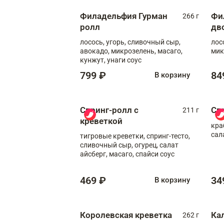
Филадельфия Гурман
Фи
266 г
ролл
дв
лосось, угорь, сливочный сыр,
лос
авокадо, микрозелень, масаго,
мик
кунжут, унаги соус
799 ₽
84
В корзину
Спринг-ролл с
Сп
211 г
креветкой
кра
сал
тигровые креветки, спринг-тесто,
сливочный сыр, огурец, салат
айсберг, масаго, спайси соус
469 ₽
34
В корзину
Королевская креветка
Ка
262 г