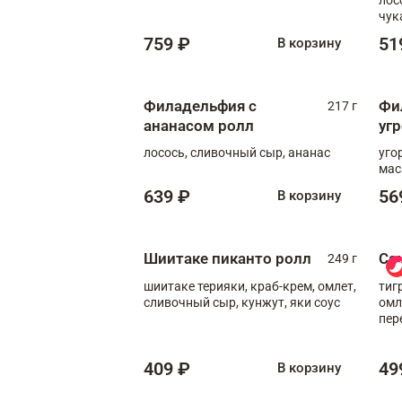
чук
759 ₽
51
В корзину
Филадельфия с
Фи
217 г
ананасом ролл
уг
лосось, сливочный сыр, ананас
уго
мас
639 ₽
56
В корзину
Шиитаке пиканто ролл
Са
249 г
шиитаке терияки, краб-крем, омлет,
тиг
сливочный сыр, кунжут, яки соус
омл
пер
мол
409 ₽
49
В корзину