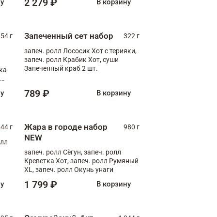
2 279 ₽
ну
В корзину
Запеченный сет набор
254 г
322 г
запеч. ролл Лососик Хот с терияки,
запеч. ролл Крабик Хот, суши
Запеченный краб 2 шт.
ка
ролл
789 ₽
ну
В корзину
Жара в городе набор
44 г
980 г
NEW
олл
запеч. ролл Сёгун, запеч. ролл
Креветка Хот, запеч. ролл Румяный
XL, запеч. ролл Окунь унаги
1 799 ₽
ну
В корзину