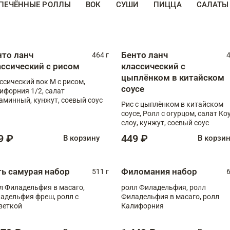
ПЕЧЁННЫЕ РОЛЛЫ
ВОК
СУШИ
ПИЦЦА
САЛАТЫ
нто ланч
Бенто ланч
464 г
4
ассический с рисом
классический с
цыплёнком в китайском
ссический вок М с рисом,
соусе
ифорния 1/2, салат
аминный, кунжут, соевый соус
Рис с цыплёнком в китайском
соусе, Ролл с огурцом, салат Ко
слоу, кунжут, соевый соус
9 ₽
449 ₽
В корзину
В корзи
ть самурая набор
Филомания набор
511 г
6
л Филадельфия в масаго,
ролл Филадельфия, ролл
адельфия фреш, ролл с
Филадельфия в масаго, ролл
веткой
Калифорния