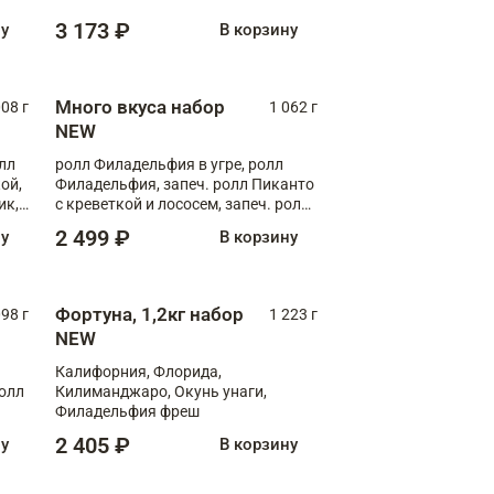
Флорида
3 173 ₽
ну
В корзину
Много вкуса набор
008 г
1 062 г
NEW
лл
ролл Филадельфия в угре, ролл
ой,
Филадельфия, запеч. ролл Пиканто
ик,
с креветкой и лососем, запеч. ролл
С тигровой креветкой
2 499 ₽
ну
В корзину
Фортуна, 1,2кг набор
098 г
1 223 г
NEW
Калифорния, Флорида,
ролл
Килиманджаро, Окунь унаги,
Филадельфия фреш
2 405 ₽
ну
В корзину