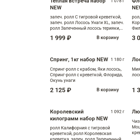
Теплая встреча набор
Фл
1 078 г
NEW
NE
запеч. ролл С тигровой креветкой,
рол
запеч. ролл Лосось Унаги XL, запеч.
Кор
ролл Запеченный лосось терияки,
Фил
запеч. ролл Румяный XL
Лос
1 999 ₽
3 
В корзину
Тиг
зап
Спринг, 1кг набор NEW
Ло
1 180 г
Спринг-ролл с крабом, Яки лосось,
Мия
Спринг-ролл с креветкой, Флорида,
лос
Окунь унаги
2 125 ₽
1 
В корзину
Королевский
Лю
1 092 г
килограмм набор NEW
Чиз
Моц
ролл Калифорния с тигровой
кре
креветкой, ролл Королевская
креветка, запеч. ролл Запеченный