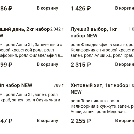
886 ₽
1 426 ₽
В корзину
В корзи
чший день, 2кг набор
Лучший выбор, 1кг
2 042 г
1 
W
набор NEW
еч. ролл Аяши XL, Запечённый с
ролл Филадельфия в масаго, ро
ровой креветкой ролл, ролл
Калифорния с тигровой креветк
ифорния, ролл Филадельфия в
запеч. ролл Аяши XL, ролл Краб
аго, запеч. ролл Румяный XL,
запеч. ролл Лосось терияки
899 ₽
2 315 ₽
В корзину
В корзи
еч. ролл Моцарелломания, ролл
ная креветка XL, запеч. ролл
ный XL
йп набор NEW
Хитовый хит, 1кг набор
789 г
1 
NEW
еч. ролл Аяши XL, запеч. ролл
 краб, запеч. ролл Окунь унаги
ролл Тори пиканто, ролл
Калифорния в кунжуте, запеч. 
Аяши, запеч. ролл Медовая
креветка, ролл Филадельфия с
347 ₽
2 255 ₽
В корзину
В корзи
чукой