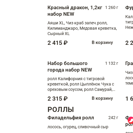
Красный дракон, 1,2кг
Фу
1 260 г
набор NEW
Кал
тиг
Аяши XL, Чиз краб запеч.ролл,
Неж
Килиманджаро, Медовая креветка,
Сырный XL
2 415 ₽
2 
В корзину
Набор большого
Гр
1 132 г
города набор NEW
Чиз
лос
ролл Калифорния с тигровой
тем
креветкой, ролл Цыплёнок Чука с
кре
ореховым соусом, ролл Самурай,
ролл Шиитаке пиканто, Спринг-
2 315 ₽
1 
В корзину
ролл с крабом
РОЛЛЫ
Филадельфия ролл
Фи
242 г
ро
лосось, огурец, сливочный сыр
лос