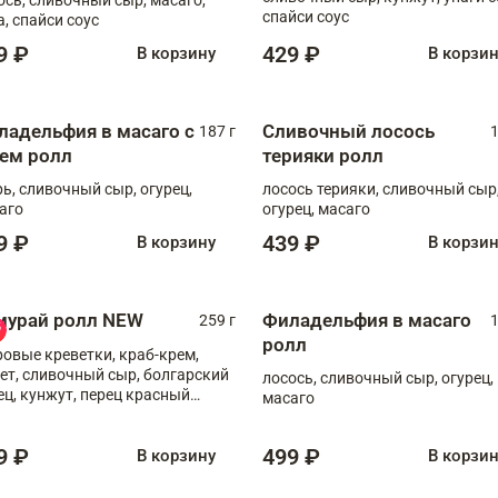
спайси соус
а, спайси соус
9 ₽
429 ₽
В корзину
В корзи
ладельфия в масаго с
Сливочный лосось
187 г
1
рем ролл
терияки ролл
рь, сливочный сыр, огурец,
лосось терияки, сливочный сыр
аго
огурец, масаго
9 ₽
439 ₽
В корзину
В корзи
мурай ролл NEW
Филадельфия в масаго
259 г
1
ролл
ровые креветки, краб-крем,
ет, сливочный сыр, болгарский
лосось, сливочный сыр, огурец,
ец, кунжут, перец красный
масаго
отый, масаго, шеф-соус
9 ₽
499 ₽
В корзину
В корзи