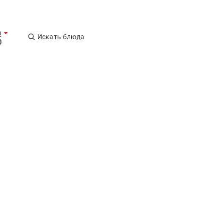
а
Искать блюда
0