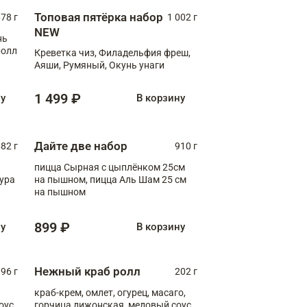
Топовая пятёрка набор
78 г
1 002 г
NEW
нь
ролл
Креветка чиз, Филадельфия фреш,
Аяши, Румяный, Окунь унаги
1 499 ₽
ну
В корзину
Дайте две набор
82 г
910 г
пицца Сырная с цыплёнком 25см
пура
на пышном, пицца Аль Шам 25 см
на пышном
899 ₽
ну
В корзину
Нежный краб ролл
96 г
202 г
краб-крем, омлет, огурец, масаго,
оус,
горчица дижонская, медовый соус