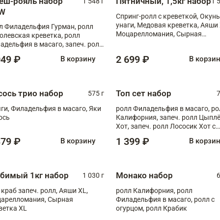
еш-рояль набор
Пятничный, 1,5кг набор
1 548 г
1 
W
Спринг-ролл с креветкой, Окунь
унаги, Медовая креветка, Аяши 
л Филадельфия Гурман, ролл
Моцарелломания, Сырная
олевская креветка, ролл
креветка XL
адельфия в масаго, запеч. ролл
ось Унаги XL, запеч. ролл
049 ₽
2 699 ₽
В корзину
В корзи
ровая креветка с моцареллой,
еч. ролл Эби краб с лососем
сось трио набор
Топ сет набор
575 г
7
ги, Филадельфия в масаго, Яки
ролл Филадельфия в масаго, ро
ось
Калифорния, запеч. ролл Цыпл
Хот, запеч. ролл Лососик Хот с
терияки , запеч. ролл Крабик Хо
379 ₽
1 399 ₽
В корзину
В корзи
бимый 1кг набор
Монако набор
1 030 г
6
 краб запеч. ролл, Аяши XL,
ролл Калифорния, ролл
арелломания, Сырная
Филадельфия в масаго, ролл с
ветка XL
огурцом, ролл Крабик