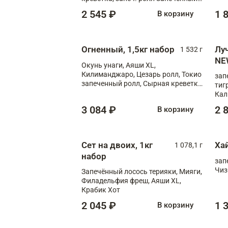
лосось терияки, запеч. ролл Аяши
2 545 ₽
1 
В корзину
XL, запеч. ролл Крабик Хот
Огненный, 1,5кг набор
Лу
1 532 г
NE
Окунь унаги, Аяши XL,
Килиманджаро, Цезарь ролл, Токио
зап
запеченный ролл, Сырная креветка
тиг
XL
Кал
мас
3 084 ₽
2 
В корзину
зап
Сыр
Сыр
Сет на двоих, 1кг
Ха
1 078,1 г
набор
зап
Чиз
Запечённый лосось терияки, Мияги,
Филадельфия фреш, Аяши XL,
Крабик Хот
2 045 ₽
1 
В корзину