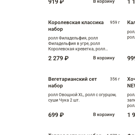
919 ₽
1 
В корзину
Королевская классика
Ка
959 г
набор
рол
рол
ролл Филадельфия, ролл
Филадельфия в угре, ролл
Королевская креветка, ролл
Калифорния
2 279 ₽
99
В корзину
Вегетарианский сет
Хо
356 г
набор
NE
ролл Овощной XL, ролл с огурцом,
рол
суши Чука 2 шт.
зап
рол
699 ₽
1 
В корзину