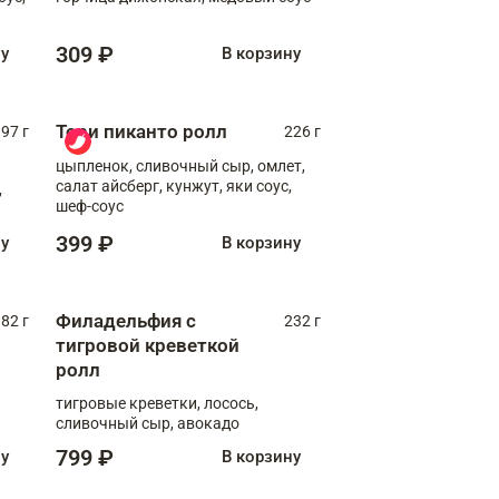
309 ₽
ну
В корзину
Тори пиканто ролл
97 г
226 г
цыпленок, сливочный сыр, омлет,
салат айсберг, кунжут, яки соус,
,
шеф-соус
399 ₽
ну
В корзину
Филадельфия с
82 г
232 г
тигровой креветкой
ролл
тигровые креветки, лосось,
сливочный сыр, авокадо
799 ₽
ну
В корзину