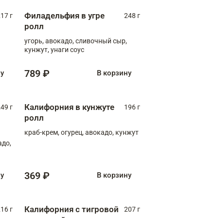
Филадельфия в угре
17 г
248 г
ролл
угорь, авокадо, сливочный сыр,
кунжут, унаги соус
789 ₽
ну
В корзину
Калифорния в кунжуте
49 г
196 г
ролл
краб-крем, огурец, авокадо, кунжут
адо,
369 ₽
ну
В корзину
Калифорния с тигровой
16 г
207 г