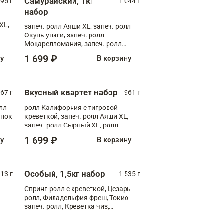
Самурайский, 1кг
595 г
1 044 г
набор
XL,
запеч. ролл Аяши XL, запеч. ролл
Окунь унаги, запеч. ролл
Моцарелломания, запеч. ролл
Килиманджаро
1 699 ₽
ну
В корзину
Вкусный квартет набор
67 г
961 г
лл
ролл Калифорния с тигровой
ёнок
креветкой, запеч. ролл Аяши XL,
запеч. ролл Сырный XL, ролл
т
Калифорния
1 699 ₽
ну
В корзину
Особый, 1,5кг набор
13 г
1 535 г
Спринг-ролл с креветкой, Цезарь
ролл, Филадельфия фреш, Токио
запеч. ролл, Креветка чиз,
Запечённый лосось терияки,