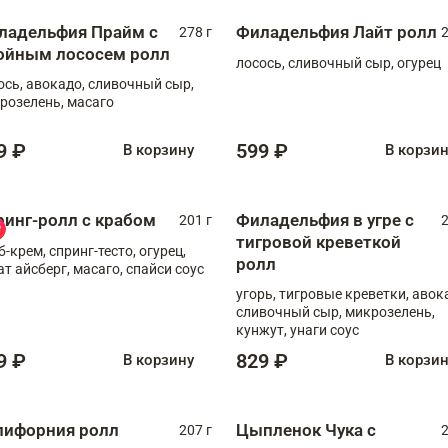
ладельфия Прайм с
Филадельфия Лайт ролл
278 г
2
ойным лососем ролл
лосось, сливочный сыр, огурец
ось, авокадо, сливочный сыр,
розелень, масаго
9 ₽
599 ₽
В корзину
В корзи
ринг-ролл с крабом
Филадельфия в угре с
201 г
2
тигровой креветкой
б-крем, спринг-тесто, огурец,
ролл
ат айсберг, масаго, спайси соус
угорь, тигровые креветки, авок
сливочный сыр, микрозелень,
кунжут, унаги соус
9 ₽
829 ₽
В корзину
В корзи
лифорния ролл
Цыпленок Чука с
207 г
2