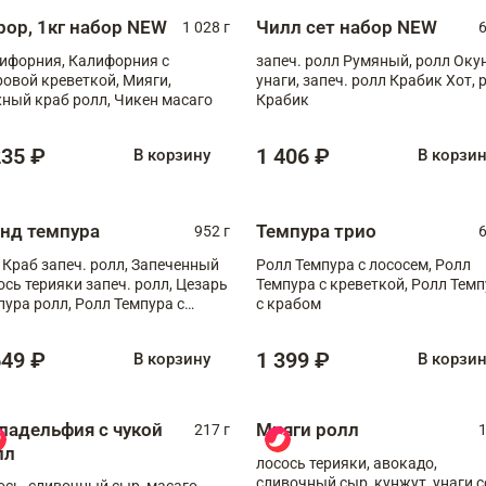
рор, 1кг набор NEW
Чилл сет набор NEW
1 028 г
6
ифорния, Калифорния с
запеч. ролл Румяный, ролл Оку
ровой креветкой, Мияги,
унаги, запеч. ролл Крабик Хот, 
ный краб ролл, Чикен масаго
Крабик
235 ₽
1 406 ₽
В корзину
В корзи
анд темпура
Темпура трио
952 г
6
 Краб запеч. ролл, Запеченный
Ролл Темпура с лососем, Ролл
ось терияки запеч. ролл, Цезарь
Темпура с креветкой, Ролл Тем
пура ролл, Ролл Темпура с
с крабом
веткой
649 ₽
1 399 ₽
В корзину
В корзи
ладельфия с чукой
Мияги ролл
217 г
1
лл
лосось терияки, авокадо,
сливочный сыр, кунжут, унаги с
ось, сливочный сыр, масаго,