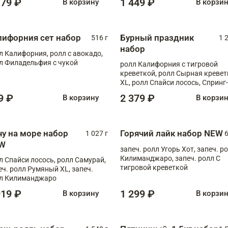
179 ₽
1 449 ₽
В корзину
В корзи
лифорния сет набор
Бурный праздник
516 г
1 
набор
л Калифорния, ролл с авокадо,
л Филадельфия с чукой
ролл Калифорния с тигровой
креветкой, ролл Сырная кревет
XL, ролл Спайси лосось, Спринг-
ролл с угрем и лососем, запеч. 
9 ₽
2 379 ₽
В корзину
В корзи
Медовая креветка
чу на море набор
Горячий лайк набор NEW
1 027 г
6
W
запеч. ролл Угорь Хот, запеч. р
Килиманджаро, запеч. ролл С
л Спайси лосось, ролл Самурай,
тигровой креветкой
еч. ролл Румяный XL, запеч.
л Килиманджаро
919 ₽
1 299 ₽
В корзину
В корзи