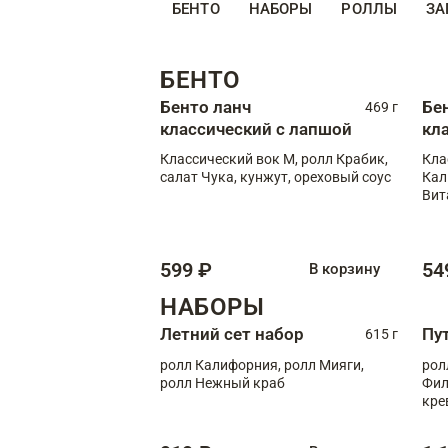
БЕНТО
НАБОРЫ
РОЛЛЫ
ЗА
БЕНТО
Бенто ланч
Бе
469 г
классический с лапшой
кл
Классический вок М, ролл Крабик,
Кла
салат Чука, кунжут, ореховый соус
Кал
Вит
599 ₽
54
В корзину
НАБОРЫ
Летний сет набор
Пу
615 г
ролл Калифорния, ролл Мияги,
рол
ролл Нежный краб
Фил
кре