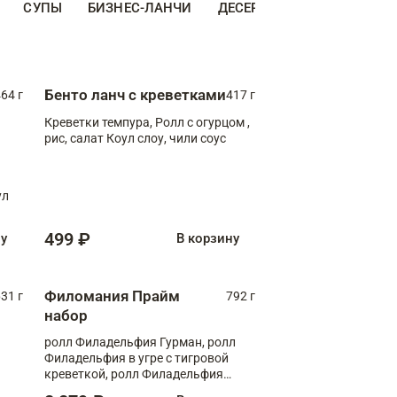
СУПЫ
БИЗНЕС-ЛАНЧИ
ДЕСЕРТЫ
ДОПОЛНИТЕ
Бенто ланч с креветками
64 г
417 г
Креветки темпура, Ролл с огурцом ,
рис, салат Коул слоу, чили соус
ул
499 ₽
ну
В корзину
Филомания Прайм
31 г
792 г
набор
ролл Филадельфия Гурман, ролл
Филадельфия в угре с тигровой
креветкой, ролл Филадельфия
Прайм с двойным лососем