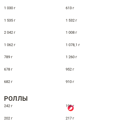
1 030 г
613 г
1 535 г
1 532 г
2 042 г
1 008 г
1 062 г
1 078,1 г
789 г
1 260 г
678 г
952 г
682 г
910 г
РОЛЛЫ
242 г
196 г
202 г
217 г