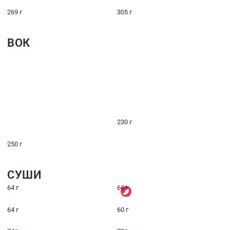
269 г
305 г
ВОК
230 г
250 г
СУШИ
64 г
66 г
64 г
60 г