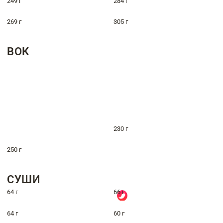
249 г
284 г
269 г
305 г
ВОК
230 г
250 г
СУШИ
64 г
66 г
64 г
60 г