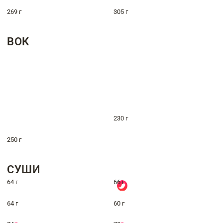
269 г
305 г
ВОК
230 г
250 г
СУШИ
64 г
66 г
64 г
60 г