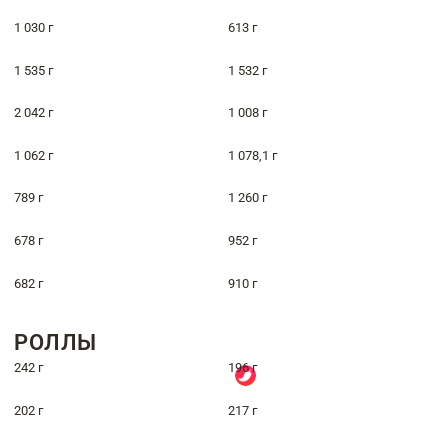
1 030 г
613 г
1 535 г
1 532 г
2 042 г
1 008 г
1 062 г
1 078,1 г
789 г
1 260 г
678 г
952 г
682 г
910 г
РОЛЛЫ
242 г
196 г
202 г
217 г