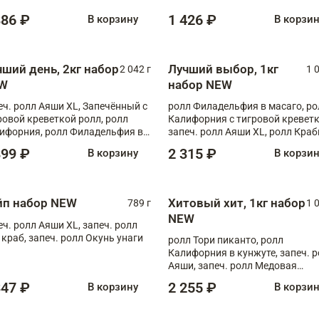
886 ₽
1 426 ₽
В корзину
В корзи
чший день, 2кг набор
Лучший выбор, 1кг
2 042 г
1 
W
набор NEW
еч. ролл Аяши XL, Запечённый с
ролл Филадельфия в масаго, ро
ровой креветкой ролл, ролл
Калифорния с тигровой креветк
ифорния, ролл Филадельфия в
запеч. ролл Аяши XL, ролл Краб
аго, запеч. ролл Румяный XL,
запеч. ролл Лосось терияки
899 ₽
2 315 ₽
В корзину
В корзи
еч. ролл Моцарелломания, ролл
ная креветка XL, запеч. ролл
ный XL
йп набор NEW
Хитовый хит, 1кг набор
789 г
1 
NEW
еч. ролл Аяши XL, запеч. ролл
 краб, запеч. ролл Окунь унаги
ролл Тори пиканто, ролл
Калифорния в кунжуте, запеч. 
Аяши, запеч. ролл Медовая
креветка, ролл Филадельфия с
347 ₽
2 255 ₽
В корзину
В корзи
чукой