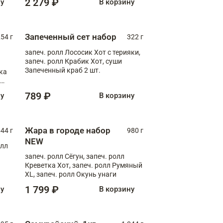
2 279 ₽
ну
В корзину
Запеченный сет набор
254 г
322 г
запеч. ролл Лососик Хот с терияки,
запеч. ролл Крабик Хот, суши
Запеченный краб 2 шт.
ка
ролл
789 ₽
ну
В корзину
Жара в городе набор
44 г
980 г
NEW
олл
запеч. ролл Сёгун, запеч. ролл
Креветка Хот, запеч. ролл Румяный
XL, запеч. ролл Окунь унаги
1 799 ₽
ну
В корзину