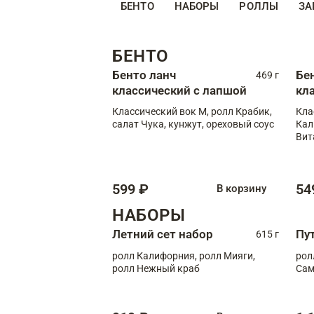
БЕНТО
НАБОРЫ
РОЛЛЫ
ЗА
БЕНТО
Бенто ланч
Бе
469 г
классический с лапшой
кл
Классический вок М, ролл Крабик,
Кла
салат Чука, кунжут, ореховый соус
Кал
Вит
599 ₽
54
В корзину
НАБОРЫ
Летний сет набор
Пу
615 г
ролл Калифорния, ролл Мияги,
рол
ролл Нежный краб
Сам