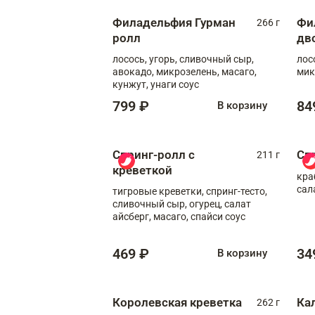
Филадельфия Гурман
Фи
266 г
ролл
дв
лосось, угорь, сливочный сыр,
лос
авокадо, микрозелень, масаго,
мик
кунжут, унаги соус
799 ₽
84
В корзину
Спринг-ролл с
Сп
211 г
креветкой
кра
сал
тигровые креветки, спринг-тесто,
сливочный сыр, огурец, салат
айсберг, масаго, спайси соус
469 ₽
34
В корзину
Королевская креветка
Ка
262 г