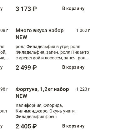
Флорида
3 173 ₽
ну
В корзину
Много вкуса набор
008 г
1 062 г
NEW
лл
ролл Филадельфия в угре, ролл
ой,
Филадельфия, запеч. ролл Пиканто
ик,
с креветкой и лососем, запеч. ролл
С тигровой креветкой
2 499 ₽
ну
В корзину
Фортуна, 1,2кг набор
098 г
1 223 г
NEW
Калифорния, Флорида,
ролл
Килиманджаро, Окунь унаги,
Филадельфия фреш
2 405 ₽
ну
В корзину