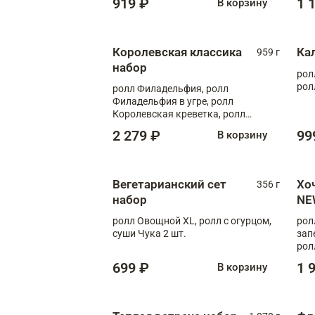
919 ₽
1 
В корзину
Королевская классика
Ка
959 г
набор
рол
рол
ролл Филадельфия, ролл
Филадельфия в угре, ролл
Королевская креветка, ролл
Калифорния
2 279 ₽
99
В корзину
Вегетарианский сет
Хо
356 г
набор
NE
ролл Овощной XL, ролл с огурцом,
рол
суши Чука 2 шт.
зап
рол
699 ₽
1 
В корзину