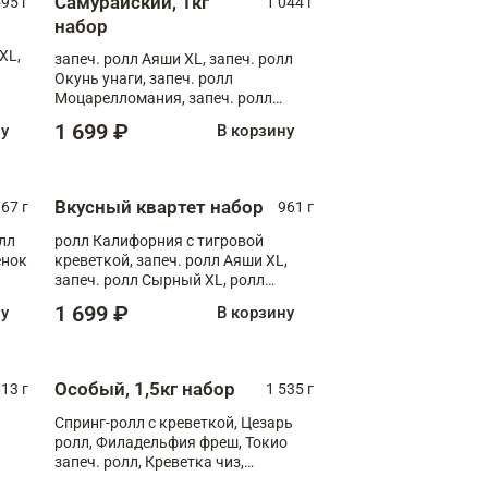
Самурайский, 1кг
595 г
1 044 г
набор
XL,
запеч. ролл Аяши XL, запеч. ролл
Окунь унаги, запеч. ролл
Моцарелломания, запеч. ролл
Килиманджаро
1 699 ₽
ну
В корзину
Вкусный квартет набор
67 г
961 г
лл
ролл Калифорния с тигровой
ёнок
креветкой, запеч. ролл Аяши XL,
запеч. ролл Сырный XL, ролл
т
Калифорния
1 699 ₽
ну
В корзину
Особый, 1,5кг набор
13 г
1 535 г
Спринг-ролл с креветкой, Цезарь
ролл, Филадельфия фреш, Токио
запеч. ролл, Креветка чиз,
Запечённый лосось терияки,