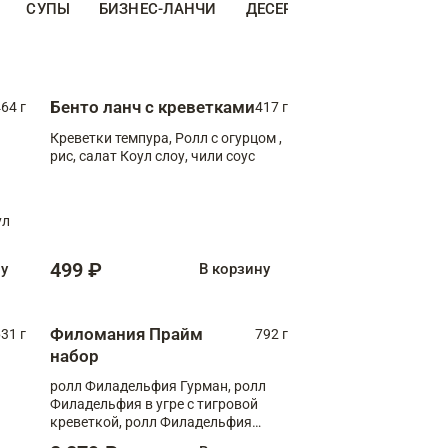
СУПЫ
БИЗНЕС-ЛАНЧИ
ДЕСЕРТЫ
ДОПОЛНИТЕ
Бенто ланч с креветками
64 г
417 г
Креветки темпура, Ролл с огурцом ,
рис, салат Коул слоу, чили соус
ул
499 ₽
ну
В корзину
Филомания Прайм
31 г
792 г
набор
ролл Филадельфия Гурман, ролл
Филадельфия в угре с тигровой
креветкой, ролл Филадельфия
Прайм с двойным лососем