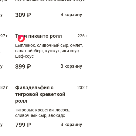
309 ₽
ну
В корзину
Тори пиканто ролл
97 г
226 г
цыпленок, сливочный сыр, омлет,
салат айсберг, кунжут, яки соус,
,
шеф-соус
399 ₽
ну
В корзину
Филадельфия с
82 г
232 г
тигровой креветкой
ролл
тигровые креветки, лосось,
сливочный сыр, авокадо
799 ₽
ну
В корзину