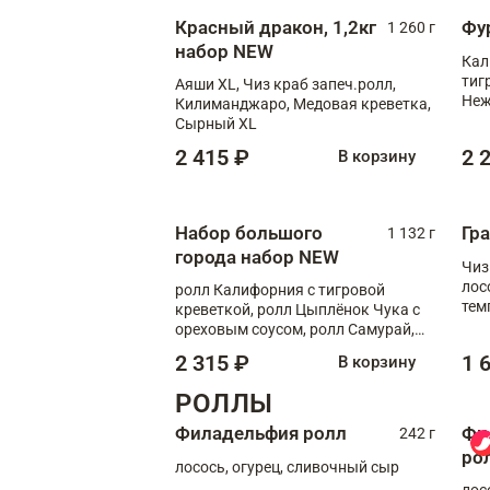
Красный дракон, 1,2кг
Фу
1 260 г
набор NEW
Кал
тиг
Аяши XL, Чиз краб запеч.ролл,
Неж
Килиманджаро, Медовая креветка,
Сырный XL
2 415 ₽
2 
В корзину
Набор большого
Гр
1 132 г
города набор NEW
Чиз
лос
ролл Калифорния с тигровой
тем
креветкой, ролл Цыплёнок Чука с
кре
ореховым соусом, ролл Самурай,
ролл Шиитаке пиканто, Спринг-
2 315 ₽
1 
В корзину
ролл с крабом
РОЛЛЫ
Филадельфия ролл
Фи
242 г
ро
лосось, огурец, сливочный сыр
лос