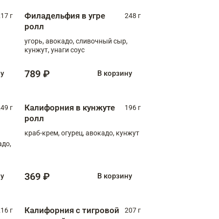
Филадельфия в угре
17 г
248 г
ролл
угорь, авокадо, сливочный сыр,
кунжут, унаги соус
789 ₽
ну
В корзину
Калифорния в кунжуте
49 г
196 г
ролл
краб-крем, огурец, авокадо, кунжут
адо,
369 ₽
ну
В корзину
Калифорния с тигровой
16 г
207 г