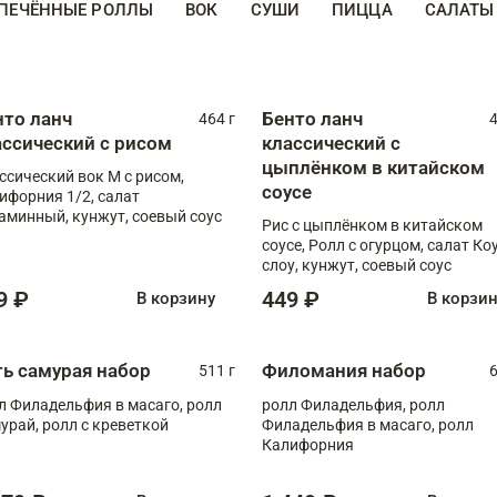
ПЕЧЁННЫЕ РОЛЛЫ
ВОК
СУШИ
ПИЦЦА
САЛАТЫ
нто ланч
Бенто ланч
464 г
4
ассический с рисом
классический с
цыплёнком в китайском
ссический вок М с рисом,
соусе
ифорния 1/2, салат
аминный, кунжут, соевый соус
Рис с цыплёнком в китайском
соусе, Ролл с огурцом, салат Ко
слоу, кунжут, соевый соус
9 ₽
449 ₽
В корзину
В корзи
ть самурая набор
Филомания набор
511 г
6
л Филадельфия в масаго, ролл
ролл Филадельфия, ролл
урай, ролл с креветкой
Филадельфия в масаго, ролл
Калифорния