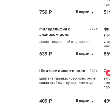
чук
759 ₽
51
В корзину
Филадельфия с
Фи
217 г
ананасом ролл
уг
лосось, сливочный сыр, ананас
уго
мас
639 ₽
56
В корзину
Шиитаке пиканто ролл
Са
249 г
шиитаке терияки, краб-крем, омлет,
тиг
сливочный сыр, кунжут, яки соус
омл
пер
мол
409 ₽
49
В корзину