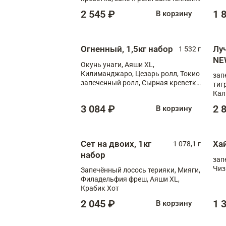
лосось терияки, запеч. ролл Аяши
2 545 ₽
1 
В корзину
XL, запеч. ролл Крабик Хот
Огненный, 1,5кг набор
Лу
1 532 г
NE
Окунь унаги, Аяши XL,
Килиманджаро, Цезарь ролл, Токио
зап
запеченный ролл, Сырная креветка
тиг
XL
Кал
мас
3 084 ₽
2 
В корзину
зап
Сыр
Сыр
Сет на двоих, 1кг
Ха
1 078,1 г
набор
зап
Чиз
Запечённый лосось терияки, Мияги,
Филадельфия фреш, Аяши XL,
Крабик Хот
2 045 ₽
1 
В корзину