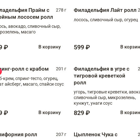
ладельфия Прайм с
Филадельфия Лайт ролл
278 г
2
ойным лососем ролл
лосось, сливочный сыр, огурец
ось, авокадо, сливочный сыр,
розелень, масаго
9 ₽
599 ₽
В корзину
В корзи
ринг-ролл с крабом
Филадельфия в угре с
201 г
2
тигровой креветкой
б-крем, спринг-тесто, огурец,
ролл
ат айсберг, масаго, спайси соус
угорь, тигровые креветки, авок
сливочный сыр, микрозелень,
кунжут, унаги соус
9 ₽
829 ₽
В корзину
В корзи
лифорния ролл
Цыпленок Чука с
207 г
2