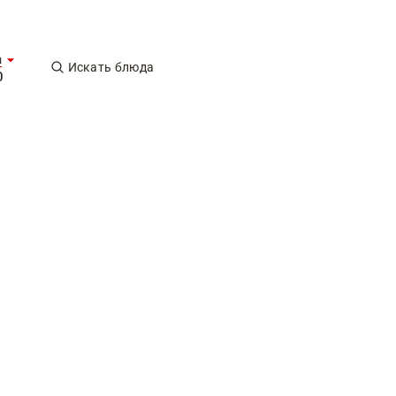
а
Искать блюда
0