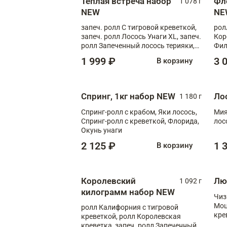
Теплая встреча набор
Фл
1 078 г
NEW
NE
запеч. ролл С тигровой креветкой,
рол
запеч. ролл Лосось Унаги XL, запеч.
Кор
ролл Запеченный лосось терияки,
Фил
запеч. ролл Румяный XL
Лос
1 999 ₽
3 
В корзину
Тиг
зап
Спринг, 1кг набор NEW
Ло
1 180 г
Спринг-ролл с крабом, Яки лосось,
Мия
Спринг-ролл с креветкой, Флорида,
лос
Окунь унаги
2 125 ₽
1 
В корзину
Королевский
Лю
1 092 г
килограмм набор NEW
Чиз
Моц
ролл Калифорния с тигровой
кре
креветкой, ролл Королевская
креветка, запеч. ролл Запеченный