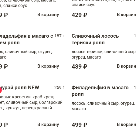
спайси соус
а, спайси соус
9 ₽
429 ₽
В корзину
В корзи
ладельфия в масаго с
Сливочный лосось
187 г
1
рем ролл
терияки ролл
рь, сливочный сыр, огурец,
лосось терияки, сливочный сыр
аго
огурец, масаго
9 ₽
439 ₽
В корзину
В корзи
мурай ролл NEW
Филадельфия в масаго
259 г
1
ролл
ровые креветки, краб-крем,
ет, сливочный сыр, болгарский
лосось, сливочный сыр, огурец,
ец, кунжут, перец красный
масаго
отый, масаго, шеф-соус
9 ₽
499 ₽
В корзину
В корзи