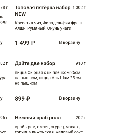
Топовая пятёрка набор
78 г
1 002 г
NEW
нь
ролл
Креветка чиз, Филадельфия фреш,
Аяши, Румяный, Окунь унаги
1 499 ₽
ну
В корзину
Дайте две набор
82 г
910 г
пицца Сырная с цыплёнком 25см
пура
на пышном, пицца Аль Шам 25 см
на пышном
899 ₽
ну
В корзину
Нежный краб ролл
96 г
202 г
краб-крем, омлет, огурец, масаго,
оус,
горчица дижонская, медовый соус