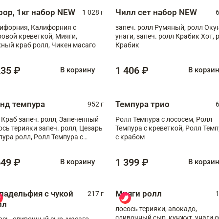
рор, 1кг набор NEW
Чилл сет набор NEW
1 028 г
6
ифорния, Калифорния с
запеч. ролл Румяный, ролл Оку
ровой креветкой, Мияги,
унаги, запеч. ролл Крабик Хот, 
ный краб ролл, Чикен масаго
Крабик
235 ₽
1 406 ₽
В корзину
В корзи
анд темпура
Темпура трио
952 г
6
 Краб запеч. ролл, Запеченный
Ролл Темпура с лососем, Ролл
ось терияки запеч. ролл, Цезарь
Темпура с креветкой, Ролл Тем
пура ролл, Ролл Темпура с
с крабом
веткой
649 ₽
1 399 ₽
В корзину
В корзи
ладельфия с чукой
Мияги ролл
217 г
1
лл
лосось терияки, авокадо,
сливочный сыр, кунжут, унаги с
ось, сливочный сыр, масаго,