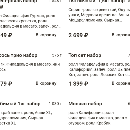
еш-рояль набор
Пятничный, 1,5кг набор
1 548 г
1 
W
Спринг-ролл с креветкой, Окунь
унаги, Медовая креветка, Аяши 
л Филадельфия Гурман, ролл
Моцарелломания, Сырная
олевская креветка, ролл
креветка XL
адельфия в масаго, запеч. ролл
ось Унаги XL, запеч. ролл
049 ₽
2 699 ₽
В корзину
В корзи
ровая креветка с моцареллой,
еч. ролл Эби краб с лососем
сось трио набор
Топ сет набор
575 г
7
ги, Филадельфия в масаго, Яки
ролл Филадельфия в масаго, ро
ось
Калифорния, запеч. ролл Цыпл
Хот, запеч. ролл Лососик Хот с
терияки , запеч. ролл Крабик Хо
379 ₽
1 399 ₽
В корзину
В корзи
бимый 1кг набор
Монако набор
1 030 г
6
 краб запеч. ролл, Аяши XL,
ролл Калифорния, ролл
арелломания, Сырная
Филадельфия в масаго, ролл с
ветка XL
огурцом, ролл Крабик