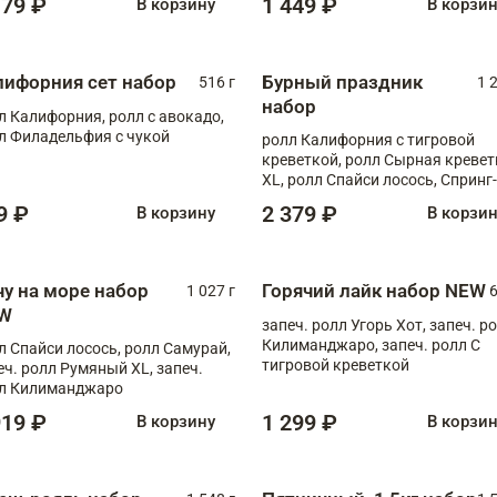
179 ₽
1 449 ₽
В корзину
В корзи
лифорния сет набор
Бурный праздник
516 г
1 
набор
л Калифорния, ролл с авокадо,
л Филадельфия с чукой
ролл Калифорния с тигровой
креветкой, ролл Сырная кревет
XL, ролл Спайси лосось, Спринг-
ролл с угрем и лососем, запеч. 
9 ₽
2 379 ₽
В корзину
В корзи
Медовая креветка
чу на море набор
Горячий лайк набор NEW
1 027 г
6
W
запеч. ролл Угорь Хот, запеч. р
Килиманджаро, запеч. ролл С
л Спайси лосось, ролл Самурай,
тигровой креветкой
еч. ролл Румяный XL, запеч.
л Килиманджаро
919 ₽
1 299 ₽
В корзину
В корзи