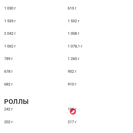
1 030 г
613 г
1 535 г
1 532 г
2 042 г
1 008 г
1 062 г
1 078,1 г
789 г
1 260 г
678 г
952 г
682 г
910 г
РОЛЛЫ
242 г
196 г
202 г
217 г