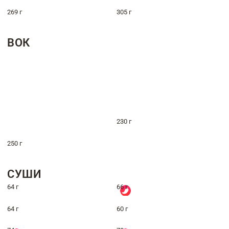
269 г
305 г
ВОК
230 г
250 г
СУШИ
64 г
66 г
64 г
60 г