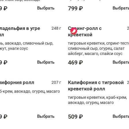
9 ₽
799 ₽
Выбрать
Выбрат
ладельфия в угре
Спринг-ролл с
248 г
2
лл
креветкой
рь, авокадо, сливочный сыр,
тигровые креветки, спринг-тест
жут, унаги соус
сливочный сыр, огурец, салат
айсберг, масаго, спайси соус
9 ₽
469 ₽
Выбрать
Выбрат
лифорния ролл
Калифорния с тигровой
207 г
2
креветкой ролл
б-крем, авокадо, огурец, масаго
тигровые креветки, краб-крем,
авокадо, огурец, масаго
9 ₽
509 ₽
Выбрать
Выбрат