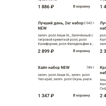
1 886 ₽
1 
В корзину
Лучший день, 2кг набор
Лу
2 042 г
NEW
на
запеч. ролл Аяши XL, Запечённый с
рол
тигровой креветкой ролл, ролл
Кал
Калифорния, ролл Филадельфия в
зап
масаго, запеч. ролл Румяный XL,
зап
2 899 ₽
2 
В корзину
запеч. ролл Моцарелломания, ролл
Сырная креветка XL, запеч. ролл
Сырный XL
Хайп набор NEW
Кр
789 г
на
запеч. ролл Аяши XL, запеч. ролл
Чиз краб, запеч. ролл Окунь унаги
Аяш
Кил
Сыр
1 347 ₽
2 
В корзину