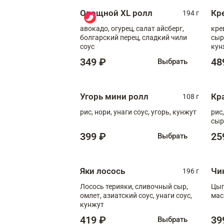
Овощной XL ролл
Кр
194 г
авокадо, огурец, салат айсберг,
кре
болгарский перец, сладкий чили
сыр
соус
кун
диж
349 ₽
48
Выбрать
Угорь мини ролл
Кр
108 г
рис, нори, унаги соус, угорь, кунжут
рис
сыр
399 ₽
25
Выбрать
Яки лосось
Чи
196 г
Лосось терияки, сливочный сыр,
Цып
омлет, азиатский соус, унаги соус,
мас
кунжут
419 ₽
39
Выбрать