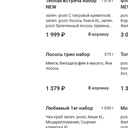
Теплая встреча набор
Фл
1 078 г
NEW
NE
запеч. ролл С тигровой креветкой,
рол
запеч. ролл Лосось Унаги XL, запеч.
Кор
ролл Запеченный лосось терияки,
Фил
запеч. ролл Румяный XL
Лос
1 999 ₽
3 
В корзину
Тиг
зап
Лосось трио набор
То
575 г
Мияги, Филадельфия в масаго, Яки
рол
лосось
Кал
Хот
тер
1 379 ₽
1 
В корзину
Любимый 1кг набор
Мо
1 030 г
Чиз краб запеч. ролл, Аяши XL,
рол
Моцарелломания, Сырная
Фил
креветка XL
огу