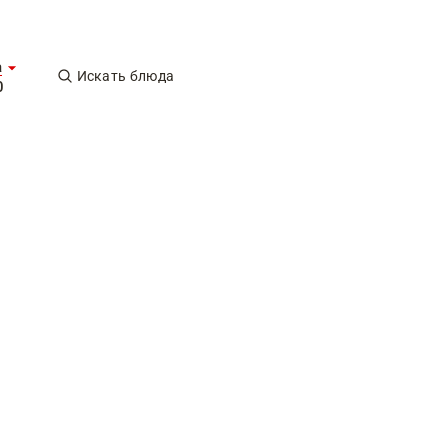
а
Искать блюда
0