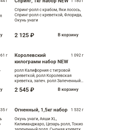
Спринг, 1кг набор NEW
044 г
1 180 г
Спринг-ролл с крабом, Яки лосось,
Спринг-ролл с креветкой, Флорида,
лл
Окунь унаги
2 125 ₽
ну
В корзину
Королевский
61 г
1 092 г
килограмм набор NEW
,
ролл Калифорния с тигровой
креветкой, ролл Королевская
креветка, запеч. ролл Запеченный
лосось терияки, запеч. ролл Аяши
2 545 ₽
ну
В корзину
XL, запеч. ролл Крабик Хот
Огненный, 1,5кг набор
535 г
1 532 г
ь
Окунь унаги, Аяши XL,
о
Килиманджаро, Цезарь ролл, Токио
запеченный ролл, Сырная креветка