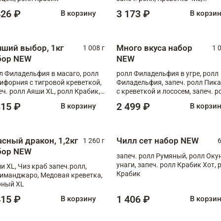
Запечённый лосось терияки,
426 ₽
3 173 ₽
В корзину
В корзи
Флорида
чший выбор, 1кг
Много вкуса набор
1 008 г
1 
бор NEW
NEW
л Филадельфия в масаго, ролл
ролл Филадельфия в угре, ролл
ифорния с тигровой креветкой,
Филадельфия, запеч. ролл Пик
еч. ролл Аяши XL, ролл Крабик,
с креветкой и лососем, запеч. р
еч. ролл Лосось терияки
С тигровой креветкой
315 ₽
2 499 ₽
В корзину
В корзи
асный дракон, 1,2кг
Чилл сет набор NEW
1 260 г
6
бор NEW
запеч. ролл Румяный, ролл Оку
унаги, запеч. ролл Крабик Хот, 
и XL, Чиз краб запеч.ролл,
Крабик
иманджаро, Медовая креветка,
ный XL
415 ₽
1 406 ₽
В корзину
В корзи