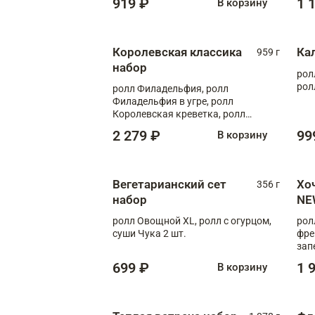
919 ₽
1 
В корзину
Королевская классика
Ка
959 г
набор
рол
рол
ролл Филадельфия, ролл
Филадельфия в угре, ролл
Королевская креветка, ролл
Калифорния
2 279 ₽
99
В корзину
Вегетарианский сет
Хо
356 г
набор
NE
ролл Овощной XL, ролл с огурцом,
рол
суши Чука 2 шт.
фре
зап
699 ₽
1 
В корзину