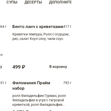
СУПЫ
ДЕСЕРТЫ
ДОПОЛНИТЕЛЬНО
НАПИТКИ
Бенто ланч с креветками
64 г
417 г
Креветки темпура, Ролл с огурцом ,
рис, салат Коул слоу, чили соус
ул
499 ₽
ну
В корзину
Филомания Прайм
31 г
792 г
набор
ролл Филадельфия Гурман, ролл
Филадельфия в угре с тигровой
креветкой, ролл Филадельфия
Прайм с двойным лососем