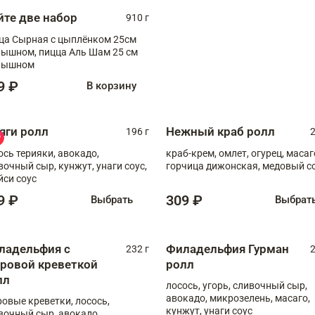
йте две набор
910 г
ца Сырная с цыплёнком 25см
, пицца Аль Шам 25 см
пышном
9 ₽
В корзину
яги ролл
Нежный краб ролл
196 г
2
ось терияки, авокадо,
краб-крем, омлет, огурец, масаг
вочный сыр, кунжут, унаги соус,
горчица дижонская, медовый с
йси соус
9 ₽
309 ₽
Выбрать
Выбрат
ладельфия с
Филадельфия Гурман
232 г
2
гровой креветкой
ролл
лл
лосось, угорь, сливочный сыр,
авокадо, микрозелень, масаго,
ровые креветки, лосось,
кунжут, унаги соус
вочный сыр, авокадо