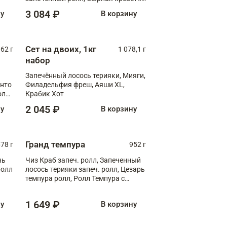
XL
3 084 ₽
ну
В корзину
Сет на двоих, 1кг
062 г
1 078,1 г
набор
Запечённый лосось терияки, Мияги,
анто
Филадельфия фреш, Аяши XL,
олл
Крабик Хот
2 045 ₽
ну
В корзину
Гранд темпура
78 г
952 г
нь
Чиз Краб запеч. ролл, Запеченный
ролл
лосось терияки запеч. ролл, Цезарь
темпура ролл, Ролл Темпура с
креветкой
1 649 ₽
ну
В корзину