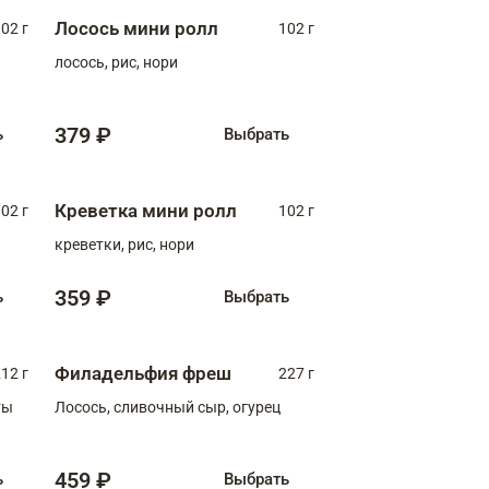
Лосось мини ролл
02 г
102 г
лосось, рис, нори
379 ₽
ь
Выбрать
Креветка мини ролл
02 г
102 г
креветки, рис, нори
359 ₽
ь
Выбрать
Филадельфия фреш
12 г
227 г
ты
Лосось, сливочный сыр, огурец
459 ₽
ь
Выбрать