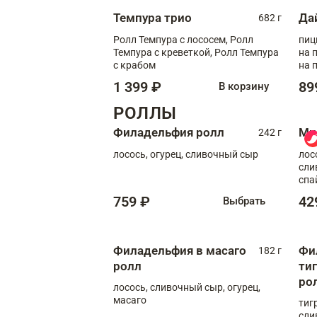
Темпура трио
Да
682 г
Ролл Темпура с лососем, Ролл
пиц
Темпура с креветкой, Ролл Темпура
на пышном
с крабом
на 
1 399 ₽
89
В корзину
РОЛЛЫ
Филадельфия ролл
Ми
242 г
лосось, огурец, сливочный сыр
лос
сли
спа
759 ₽
42
Выбрать
Филадельфия в масаго
Фи
182 г
ролл
ти
ро
лосось, сливочный сыр, огурец,
масаго
тиг
сли