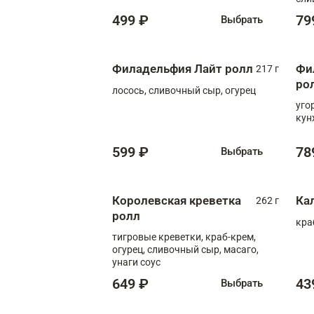
499 ₽
79
Выбрать
Филадельфия Лайт ролл
Фи
217 г
ро
лосось, сливочный сыр, огурец
уго
кун
599 ₽
78
Выбрать
Королевская креветка
Ка
262 г
ролл
кра
тигровые креветки, краб-крем,
огурец, сливочный сыр, масаго,
унаги соус
649 ₽
43
Выбрать