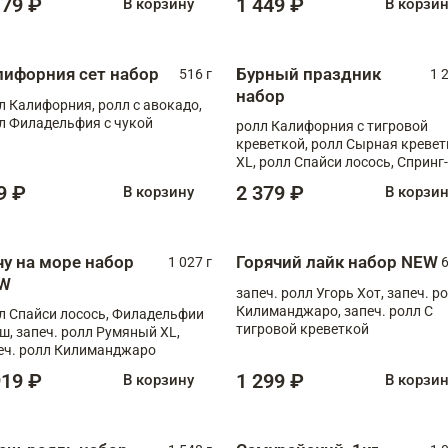
179 ₽
1 449 ₽
В корзину
В корзи
лифорния сет набор
Бурный праздник
516 г
1 
набор
л Калифорния, ролл с авокадо,
л Филадельфия с чукой
ролл Калифорния с тигровой
креветкой, ролл Сырная кревет
XL, ролл Спайси лосось, Спринг-
ролл с угрем и лососем, запеч. 
9 ₽
2 379 ₽
В корзину
В корзи
Медовая креветка
чу на море набор
Горячий лайк набор NEW
1 027 г
6
W
запеч. ролл Угорь Хот, запеч. р
Килиманджаро, запеч. ролл С
л Спайси лосось, Филадельфии
тигровой креветкой
ш, запеч. ролл Румяный XL,
еч. ролл Килиманджаро
919 ₽
1 299 ₽
В корзину
В корзи