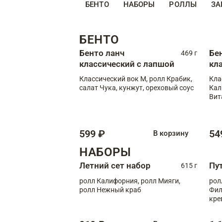
БЕНТО
НАБОРЫ
РОЛЛЫ
ЗА
БЕНТО
Бенто ланч
Бе
469 г
классический с лапшой
кл
Классический вок М, ролл Крабик,
Кла
салат Чука, кунжут, ореховый соус
Кал
Вит
599 ₽
54
В корзину
НАБОРЫ
Летний сет набор
Пу
615 г
ролл Калифорния, ролл Мияги,
рол
ролл Нежный краб
Фил
кре