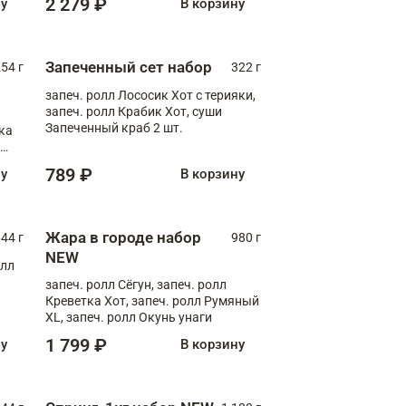
2 279 ₽
ну
В корзину
Запеченный сет набор
254 г
322 г
запеч. ролл Лососик Хот с терияки,
запеч. ролл Крабик Хот, суши
Запеченный краб 2 шт.
ка
ролл
789 ₽
ну
В корзину
Жара в городе набор
44 г
980 г
NEW
олл
запеч. ролл Сёгун, запеч. ролл
Креветка Хот, запеч. ролл Румяный
XL, запеч. ролл Окунь унаги
1 799 ₽
ну
В корзину