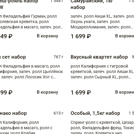
еш-рояль набор
Самурайский, 1кг
1 548 г
1 
W
набор
л Филадельфия Гурман, ролл
запеч. ролл Аяши XL, запеч. ро
олевская креветка, ролл
Окунь унаги, запеч. ролл
адельфия в масаго, запеч. ролл
Моцарелломания, запеч. ролл
ось Унаги XL, запеч. ролл
Килиманджаро
049 ₽
1 699 ₽
В корзину
В корзи
ровая креветка с моцареллой,
еч. ролл Эби краб с лососем
п сет набор
Вкусный квартет набор
767 г
9
л Филадельфия в масаго, ролл
ролл Калифорния с тигровой
ифорния, запеч. ролл Цыплёнок
креветкой, запеч. ролл Аяши XL
, запеч. ролл Лососик Хот с
запеч. ролл Сырный XL, ролл
ияки , запеч. ролл Крабик Хот
Калифорния
399 ₽
1 699 ₽
В корзину
В корзи
нако набор
Особый, 1,5кг набор
613 г
1 
л Калифорния, ролл
Спринг-ролл с креветкой, Цезар
адельфия в масаго, ролл с
ролл, Филадельфия фреш, Токи
рцом, ролл Крабик
запеч. ролл, Креветка чиз,