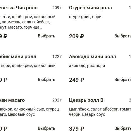
еветка Чиз ролл
Огурец мини ролл
209 г
1
ветки, краб-крем, сливочный
огурец, рис, нори
, пармезан, салат айсберг,
жут, масаго, горчица
онская, медовый соус
9 ₽
209 ₽
Выбрать
Выбрат
абик мини ролл
Авокадо мини ролл
122 г
1
, нори, краб-крем, сливочный
авокадо, рис, нори
9 ₽
249 ₽
Выбрать
Выбрат
кен масаго
Цезарь ролл В
202 г
2
лёнок, сливочный сыр, огурец,
Цыплёнок, салат айсберг, тома
аго, медовый соус
черри, цезарь соус
9 ₽
379 ₽
Выбрать
Выбрат