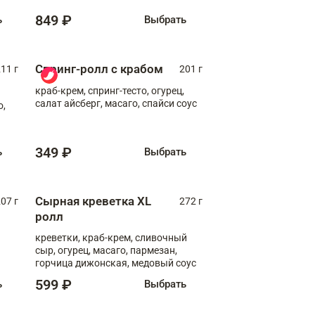
849 ₽
ь
Выбрать
Спринг-ролл с крабом
11 г
201 г
краб-крем, спринг-тесто, огурец,
салат айсберг, масаго, спайси соус
о,
349 ₽
ь
Выбрать
Сырная креветка XL
07 г
272 г
ролл
креветки, краб-крем, сливочный
сыр, огурец, масаго, пармезан,
горчица дижонская, медовый соус
599 ₽
ь
Выбрать