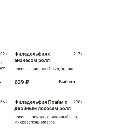
Филадельфия с
02 г
217 г
ананасом ролл
о,
оус
лосось, сливочный сыр, ананас
639 ₽
ь
Выбрать
Филадельфия Прайм с
66 г
278 г
двойным лососем ролл
лосось, авокадо, сливочный сыр,
микрозелень, масаго