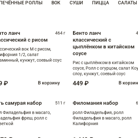
ПЕЧЁННЫЕ РОЛЛЫ
ВОК
СУШИ
ПИЦЦА
САЛАТЫ
нто ланч
Бенто ланч
464 г
4
ассический с рисом
классический с
цыплёнком в китайском
ссический вок М с рисом,
соусе
ифорния 1/2, салат
аминный, кунжут, соевый соус
Рис с цыплёнком в китайском
соусе, Ролл с огурцом, салат Ко
слоу, кунжут, соевый соус
9 ₽
449 ₽
В корзину
В корзи
ть самурая набор
Филомания набор
511 г
6
л Филадельфия в масаго,
ролл Филадельфия, ролл
адельфия фреш, ролл с
Филадельфия в масаго, ролл
веткой
Калифорния