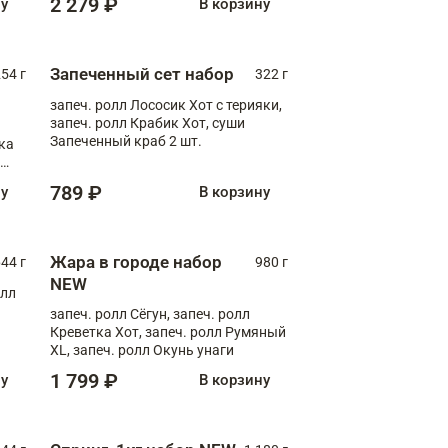
2 279 ₽
ну
В корзину
Запеченный сет набор
254 г
322 г
запеч. ролл Лососик Хот с терияки,
запеч. ролл Крабик Хот, суши
Запеченный краб 2 шт.
ка
ролл
789 ₽
ну
В корзину
Жара в городе набор
44 г
980 г
NEW
олл
запеч. ролл Сёгун, запеч. ролл
Креветка Хот, запеч. ролл Румяный
XL, запеч. ролл Окунь унаги
1 799 ₽
ну
В корзину