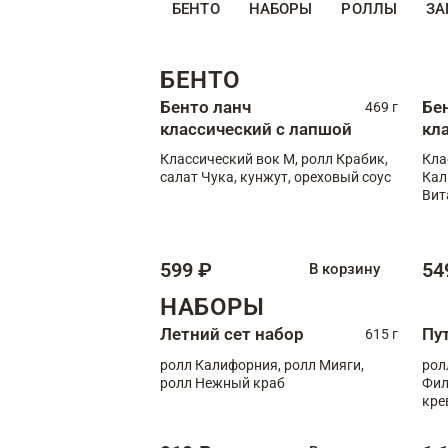
БЕНТО
НАБОРЫ
РОЛЛЫ
ЗА
БЕНТО
Бенто ланч
Бе
469 г
классический с лапшой
кл
Классический вок М, ролл Крабик,
Кла
салат Чука, кунжут, ореховый соус
Кал
Вит
599 ₽
54
В корзину
НАБОРЫ
Летний сет набор
Пу
615 г
ролл Калифорния, ролл Мияги,
рол
ролл Нежный краб
Фил
кре