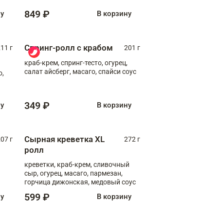
849 ₽
ну
В корзину
Спринг-ролл с крабом
11 г
201 г
краб-крем, спринг-тесто, огурец,
салат айсберг, масаго, спайси соус
о,
349 ₽
ну
В корзину
Сырная креветка XL
07 г
272 г
ролл
креветки, краб-крем, сливочный
сыр, огурец, масаго, пармезан,
горчица дижонская, медовый соус
599 ₽
ну
В корзину