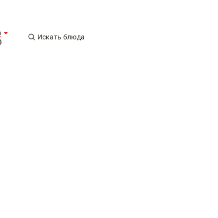
а
Искать блюда
0