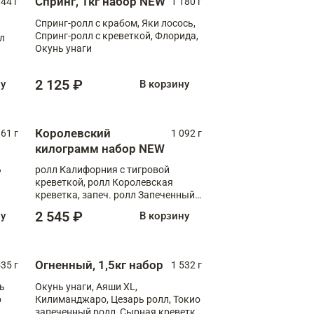
Спринг, 1кг набор NEW
044 г
1 180 г
Спринг-ролл с крабом, Яки лосось,
Спринг-ролл с креветкой, Флорида,
лл
Окунь унаги
2 125 ₽
ну
В корзину
Королевский
61 г
1 092 г
килограмм набор NEW
,
ролл Калифорния с тигровой
креветкой, ролл Королевская
креветка, запеч. ролл Запеченный
лосось терияки, запеч. ролл Аяши
2 545 ₽
ну
В корзину
XL, запеч. ролл Крабик Хот
Огненный, 1,5кг набор
535 г
1 532 г
ь
Окунь унаги, Аяши XL,
о
Килиманджаро, Цезарь ролл, Токио
запеченный ролл, Сырная креветка