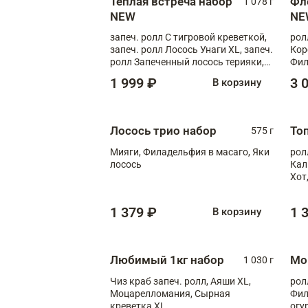
Теплая встреча набор
Фл
1 078 г
NEW
NE
запеч. ролл С тигровой креветкой,
рол
запеч. ролл Лосось Унаги XL, запеч.
Кор
ролл Запеченный лосось терияки,
Фил
запеч. ролл Румяный XL
Лос
1 999 ₽
3 
В корзину
Тиг
зап
Лосось трио набор
То
575 г
Мияги, Филадельфия в масаго, Яки
рол
лосось
Кал
Хот
тер
1 379 ₽
1 
В корзину
Любимый 1кг набор
Мо
1 030 г
Чиз краб запеч. ролл, Аяши XL,
рол
Моцарелломания, Сырная
Фил
креветка XL
огу