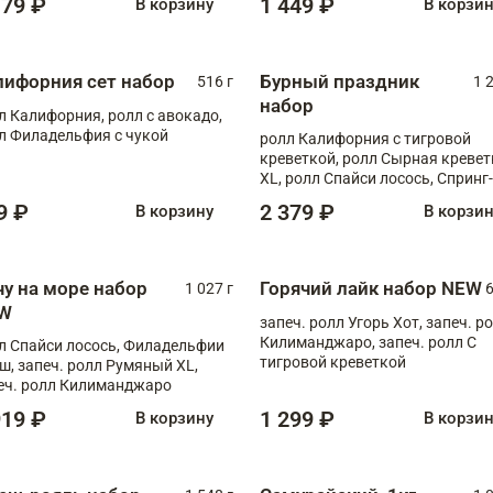
179 ₽
1 449 ₽
В корзину
В корзи
лифорния сет набор
Бурный праздник
516 г
1 
набор
л Калифорния, ролл с авокадо,
л Филадельфия с чукой
ролл Калифорния с тигровой
креветкой, ролл Сырная кревет
XL, ролл Спайси лосось, Спринг-
ролл с угрем и лососем, запеч. 
9 ₽
2 379 ₽
В корзину
В корзи
Медовая креветка
чу на море набор
Горячий лайк набор NEW
1 027 г
6
W
запеч. ролл Угорь Хот, запеч. р
Килиманджаро, запеч. ролл С
л Спайси лосось, Филадельфии
тигровой креветкой
ш, запеч. ролл Румяный XL,
еч. ролл Килиманджаро
919 ₽
1 299 ₽
В корзину
В корзи