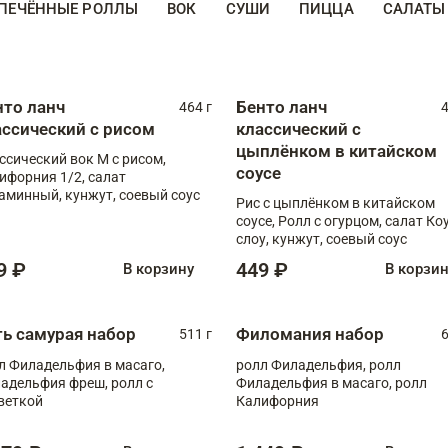
ПЕЧЁННЫЕ РОЛЛЫ
ВОК
СУШИ
ПИЦЦА
САЛАТЫ
нто ланч
Бенто ланч
464 г
4
ассический с рисом
классический с
цыплёнком в китайском
ссический вок М с рисом,
соусе
ифорния 1/2, салат
аминный, кунжут, соевый соус
Рис с цыплёнком в китайском
соусе, Ролл с огурцом, салат Ко
слоу, кунжут, соевый соус
9 ₽
449 ₽
В корзину
В корзи
ть самурая набор
Филомания набор
511 г
6
л Филадельфия в масаго,
ролл Филадельфия, ролл
адельфия фреш, ролл с
Филадельфия в масаго, ролл
веткой
Калифорния