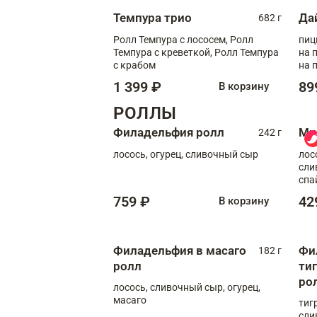
Темпура трио
Да
682 г
Ролл Темпура с лососем, Ролл
пиц
Темпура с креветкой, Ролл Темпура
на пышном
с крабом
на 
1 399 ₽
89
В корзину
РОЛЛЫ
Филадельфия ролл
Ми
242 г
лосось, огурец, сливочный сыр
лос
сли
спа
759 ₽
42
В корзину
Филадельфия в масаго
Фи
182 г
ролл
ти
ро
лосось, сливочный сыр, огурец,
масаго
тиг
сли