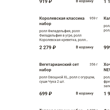
919 ₽
1 
В корзину
Королевская классика
Ка
959 г
набор
рол
рол
ролл Филадельфия, ролл
Филадельфия в угре, ролл
Королевская креветка, ролл
Калифорния
2 279 ₽
99
В корзину
Вегетарианский сет
Хо
356 г
набор
NE
ролл Овощной XL, ролл с огурцом,
рол
суши Чука 2 шт.
фре
зап
699 ₽
1 
В корзину