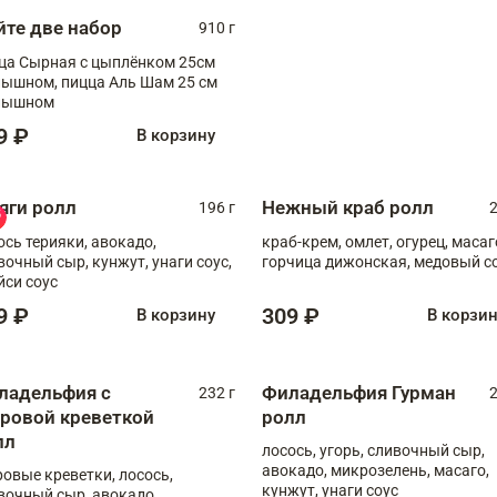
йте две набор
910 г
ца Сырная с цыплёнком 25см
, пицца Аль Шам 25 см
пышном
9 ₽
В корзину
яги ролл
Нежный краб ролл
196 г
2
ось терияки, авокадо,
краб-крем, омлет, огурец, масаг
вочный сыр, кунжут, унаги соус,
горчица дижонская, медовый с
йси соус
9 ₽
309 ₽
В корзину
В корзи
ладельфия с
Филадельфия Гурман
232 г
2
гровой креветкой
ролл
лл
лосось, угорь, сливочный сыр,
авокадо, микрозелень, масаго,
ровые креветки, лосось,
кунжут, унаги соус
вочный сыр, авокадо