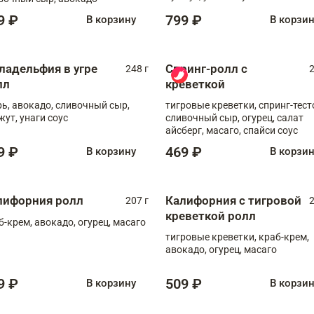
9 ₽
799 ₽
В корзину
В корзи
ладельфия в угре
Спринг-ролл с
248 г
2
лл
креветкой
рь, авокадо, сливочный сыр,
тигровые креветки, спринг-тест
жут, унаги соус
сливочный сыр, огурец, салат
айсберг, масаго, спайси соус
9 ₽
469 ₽
В корзину
В корзи
лифорния ролл
Калифорния с тигровой
207 г
2
креветкой ролл
б-крем, авокадо, огурец, масаго
тигровые креветки, краб-крем,
авокадо, огурец, масаго
9 ₽
509 ₽
В корзину
В корзи