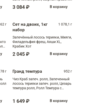
XL
3 084 ₽
ну
В корзину
Сет на двоих, 1кг
062 г
1 078,1 г
набор
Запечённый лосось терияки, Мияги,
анто
Филадельфия фреш, Аяши XL,
олл
Крабик Хот
2 045 ₽
ну
В корзину
Гранд темпура
78 г
952 г
нь
Чиз Краб запеч. ролл, Запеченный
ролл
лосось терияки запеч. ролл, Цезарь
темпура ролл, Ролл Темпура с
креветкой
1 649 ₽
ну
В корзину