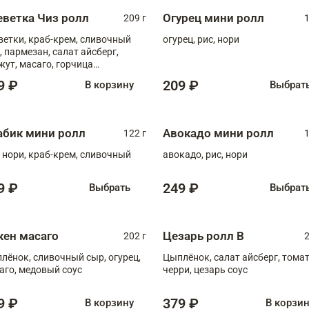
еветка Чиз ролл
Огурец мини ролл
209 г
1
ветки, краб-крем, сливочный
огурец, рис, нори
, пармезан, салат айсберг,
жут, масаго, горчица
онская, медовый соус
9 ₽
209 ₽
В корзину
Выбрат
абик мини ролл
Авокадо мини ролл
122 г
1
, нори, краб-крем, сливочный
авокадо, рис, нори
9 ₽
249 ₽
Выбрать
Выбрат
кен масаго
Цезарь ролл В
202 г
2
лёнок, сливочный сыр, огурец,
Цыплёнок, салат айсберг, тома
аго, медовый соус
черри, цезарь соус
9 ₽
379 ₽
В корзину
В корзи