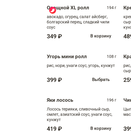
Овощной XL ролл
Кр
194 г
авокадо, огурец, салат айсберг,
кре
болгарский перец, сладкий чили
сыр
соус
кун
диж
349 ₽
48
В корзину
Угорь мини ролл
Кр
108 г
рис, нори, унаги соус, угорь, кунжут
рис
сыр
399 ₽
25
Выбрать
Яки лосось
Чи
196 г
Лосось терияки, сливочный сыр,
Цып
омлет, азиатский соус, унаги соус,
мас
кунжут
419 ₽
39
В корзину