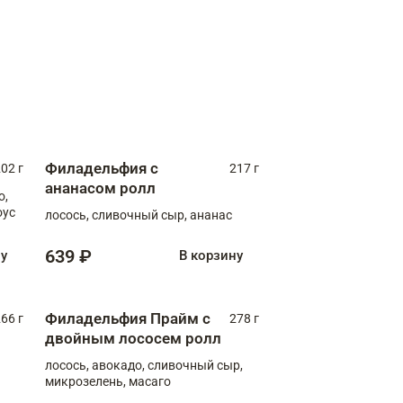
Филадельфия с
02 г
217 г
ананасом ролл
о,
оус
лосось, сливочный сыр, ананас
639 ₽
ну
В корзину
Филадельфия Прайм с
66 г
278 г
двойным лососем ролл
лосось, авокадо, сливочный сыр,
микрозелень, масаго