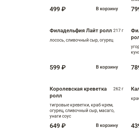
499 ₽
79
В корзину
Филадельфия Лайт ролл
Фи
217 г
ро
лосось, сливочный сыр, огурец
уго
кун
599 ₽
78
В корзину
Королевская креветка
Ка
262 г
ролл
кра
тигровые креветки, краб-крем,
огурец, сливочный сыр, масаго,
унаги соус
649 ₽
43
В корзину