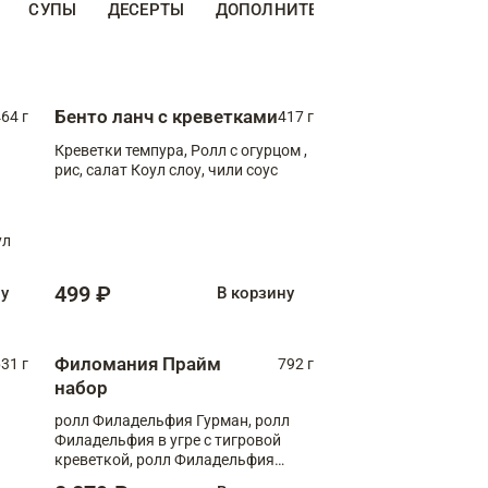
СУПЫ
ДЕСЕРТЫ
ДОПОЛНИТЕЛЬНО
НАПИТКИ
Бенто ланч с креветками
64 г
417 г
Креветки темпура, Ролл с огурцом ,
рис, салат Коул слоу, чили соус
ул
499 ₽
ну
В корзину
Филомания Прайм
31 г
792 г
набор
ролл Филадельфия Гурман, ролл
Филадельфия в угре с тигровой
креветкой, ролл Филадельфия
Прайм с двойным лососем