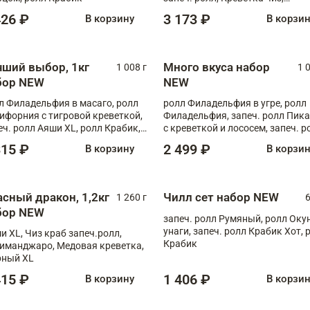
Запечённый лосось терияки,
426 ₽
3 173 ₽
В корзину
В корзи
Флорида
чший выбор, 1кг
Много вкуса набор
1 008 г
1 
бор NEW
NEW
л Филадельфия в масаго, ролл
ролл Филадельфия в угре, ролл
ифорния с тигровой креветкой,
Филадельфия, запеч. ролл Пик
еч. ролл Аяши XL, ролл Крабик,
с креветкой и лососем, запеч. р
еч. ролл Лосось терияки
С тигровой креветкой
315 ₽
2 499 ₽
В корзину
В корзи
асный дракон, 1,2кг
Чилл сет набор NEW
1 260 г
6
бор NEW
запеч. ролл Румяный, ролл Оку
унаги, запеч. ролл Крабик Хот, 
и XL, Чиз краб запеч.ролл,
Крабик
иманджаро, Медовая креветка,
ный XL
415 ₽
1 406 ₽
В корзину
В корзи