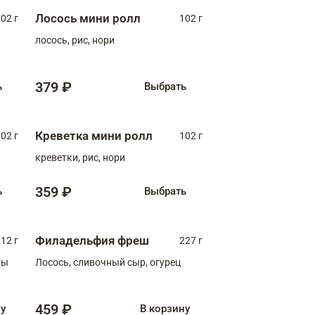
Лосось мини ролл
02 г
102 г
лосось, рис, нори
379 ₽
ь
Выбрать
Креветка мини ролл
02 г
102 г
креветки, рис, нори
359 ₽
ь
Выбрать
Филадельфия фреш
12 г
227 г
ты
Лосось, сливочный сыр, огурец
459 ₽
ну
В корзину