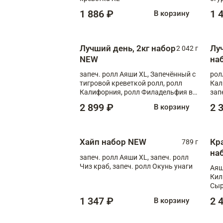
1 886 ₽
1 
В корзину
Лучший день, 2кг набор
Лу
2 042 г
NEW
на
запеч. ролл Аяши XL, Запечённый с
рол
тигровой креветкой ролл, ролл
Кал
Калифорния, ролл Филадельфия в
зап
масаго, запеч. ролл Румяный XL,
зап
2 899 ₽
2 
В корзину
запеч. ролл Моцарелломания, ролл
Сырная креветка XL, запеч. ролл
Сырный XL
Хайп набор NEW
Кр
789 г
на
запеч. ролл Аяши XL, запеч. ролл
Чиз краб, запеч. ролл Окунь унаги
Аяш
Кил
Сыр
1 347 ₽
2 
В корзину