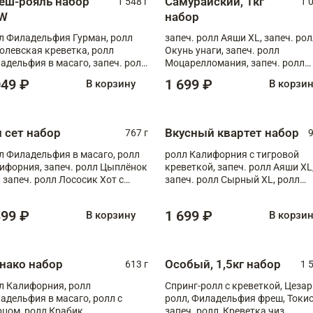
еш-рояль набор
Самурайский, 1кг
1 548 г
1 
W
набор
л Филадельфия Гурман, ролл
запеч. ролл Аяши XL, запеч. ро
олевская креветка, ролл
Окунь унаги, запеч. ролл
адельфия в масаго, запеч. ролл
Моцарелломания, запеч. ролл
ось Унаги XL, запеч. ролл
Килиманджаро
049 ₽
1 699 ₽
В корзину
В корзи
ровая креветка с моцареллой,
еч. ролл Эби краб с лососем
п сет набор
Вкусный квартет набор
767 г
9
л Филадельфия в масаго, ролл
ролл Калифорния с тигровой
ифорния, запеч. ролл Цыплёнок
креветкой, запеч. ролл Аяши XL
, запеч. ролл Лососик Хот с
запеч. ролл Сырный XL, ролл
ияки , запеч. ролл Крабик Хот
Калифорния
399 ₽
1 699 ₽
В корзину
В корзи
нако набор
Особый, 1,5кг набор
613 г
1 
л Калифорния, ролл
Спринг-ролл с креветкой, Цезар
адельфия в масаго, ролл с
ролл, Филадельфия фреш, Токи
рцом, ролл Крабик
запеч. ролл, Креветка чиз,