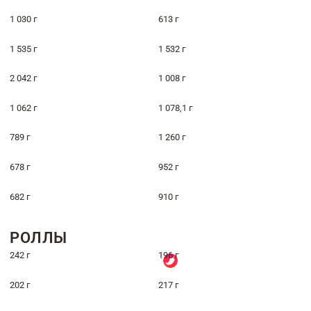
1 030 г
613 г
1 535 г
1 532 г
2 042 г
1 008 г
1 062 г
1 078,1 г
789 г
1 260 г
678 г
952 г
682 г
910 г
РОЛЛЫ
242 г
196 г
202 г
217 г