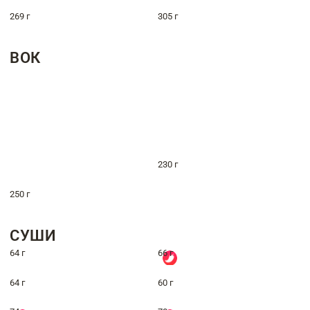
269 г
305 г
ВОК
230 г
250 г
СУШИ
64 г
66 г
64 г
60 г